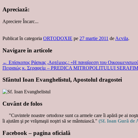
Apreciază:
Apreciere
Încarc...
Publicat în categoria
ORTODOXIE
pe
27 martie 2011
de
Acvila
.
Navigare în articole
←
Επίσκοπος Ράσκας ,Αρτέμιος,: «Η παναίρεση του Οικουμενισμού,
Πειραιώς κ. Σεραφείμ – PREDICA MITROPOLITULUI SERAF
Sfântul Ioan Evanghelistul, Apostolul dragostei
Cuvânt de folos
"Cuvintele noastre ortodoxe sunt ca armele care îi apără pe ai noştri
îi ajutăm şi pe vrăşmaşii noştri să se mântuiască."
(Sf. Ioan Gură de 
Facebook – pagina oficială