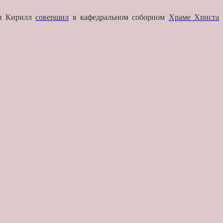
си Кирилл
совершил
в кафедральном соборном
Храме Христа