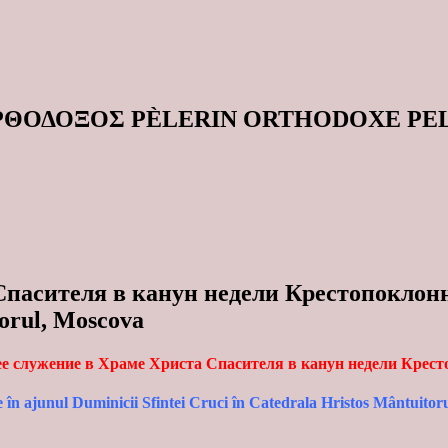
ΟΡΘΟΔΟΞΟΣ PÈLERIN ORTHODOXE P
асителя в канун недели Крестопоклонной 
torul, Moscova
 служение в Храме Христа Спасителя в канун недели Крес
 în ajunul Duminicii Sfintei Cruci în Catedrala Hristos Mântuitor