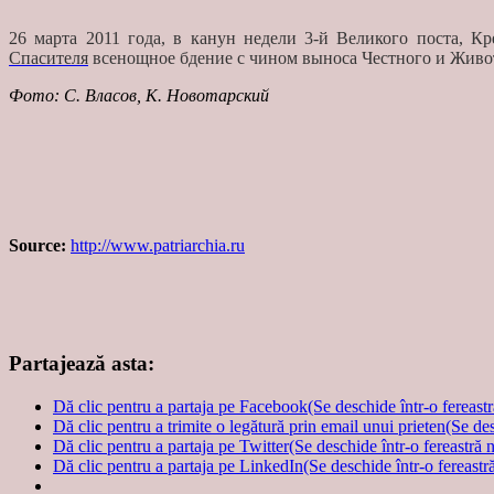
26 марта 2011 года, в канун недели 3-й Великого поста, 
Спасителя
всенощное бдение с чином выноса Честного и Живо
Фото: С. Власов, К. Новотарский
Source:
http://www.patriarchia.ru
Partajează asta:
Dă clic pentru a partaja pe Facebook(Se deschide într-o fereast
Dă clic pentru a trimite o legătură prin email unui prieten(Se de
Dă clic pentru a partaja pe Twitter(Se deschide într-o fereastră 
Dă clic pentru a partaja pe LinkedIn(Se deschide într-o fereastr