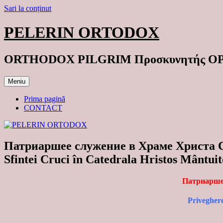
Sari la conținut
PELERIN ORTODOX
ORTHODOX PILGRIM Προσκυνητής 
Meniu
Prima pagină
CONTACT
Патриаршее служение в Храме Христа Сп
Sfintei Cruci în Catedrala Hristos Mântui
Патриаршее
Priveghere