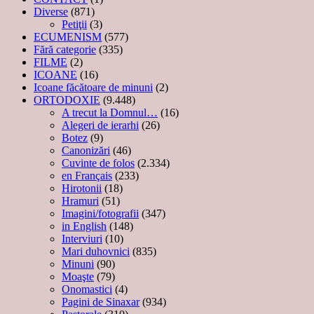
Diverse
(871)
Petiţii
(3)
ECUMENISM
(577)
Fără categorie
(335)
FILME
(2)
ICOANE
(16)
Icoane făcătoare de minuni
(2)
ORTODOXIE
(9.448)
A trecut la Domnul…
(16)
Alegeri de ierarhi
(26)
Botez
(9)
Canonizări
(46)
Cuvinte de folos
(2.334)
en Français
(233)
Hirotonii
(18)
Hramuri
(51)
Imagini/fotografii
(347)
in English
(148)
Interviuri
(10)
Mari duhovnici
(835)
Minuni
(90)
Moaşte
(79)
Onomastici
(4)
Pagini de Sinaxar
(934)