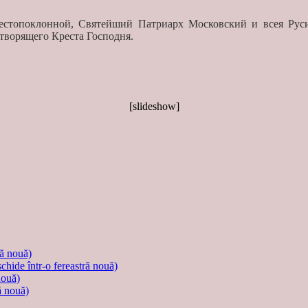
Крестопоклонной, Святейший Патриарх Московский и всея Ру
творящего Креста Господня.
[slideshow]
ră nouă)
schide într-o fereastră nouă)
nouă)
ă nouă)