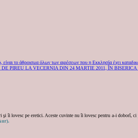
 είναι το άθροισμα όλων των αιρέσεων που η Εκκλησία έχει καταδικ
IM DE PIREU LA VECERNIA DIN 24 MARTIE 2011, ÎN BISERI
 şi îi lovesc pe eretici. Aceste cuvinte nu îi lovesc pentru a-i doborî, ci
Aur).