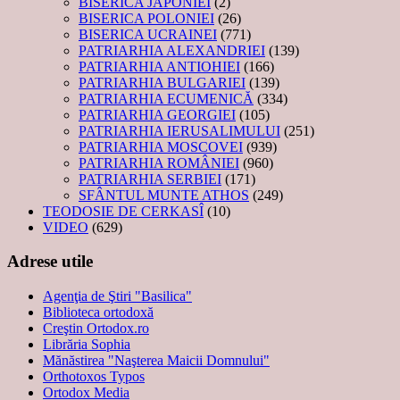
BISERICA JAPONIEI
(2)
BISERICA POLONIEI
(26)
BISERICA UCRAINEI
(771)
PATRIARHIA ALEXANDRIEI
(139)
PATRIARHIA ANTIOHIEI
(166)
PATRIARHIA BULGARIEI
(139)
PATRIARHIA ECUMENICĂ
(334)
PATRIARHIA GEORGIEI
(105)
PATRIARHIA IERUSALIMULUI
(251)
PATRIARHIA MOSCOVEI
(939)
PATRIARHIA ROMÂNIEI
(960)
PATRIARHIA SERBIEI
(171)
SFÂNTUL MUNTE ATHOS
(249)
TEODOSIE DE CERKASÎ
(10)
VIDEO
(629)
Adrese utile
Agenţia de Ştiri "Basilica"
Biblioteca ortodoxă
Creştin Ortodox.ro
Librăria Sophia
Mănăstirea "Naşterea Maicii Domnului"
Orthotoxos Typos
Ortodox Media