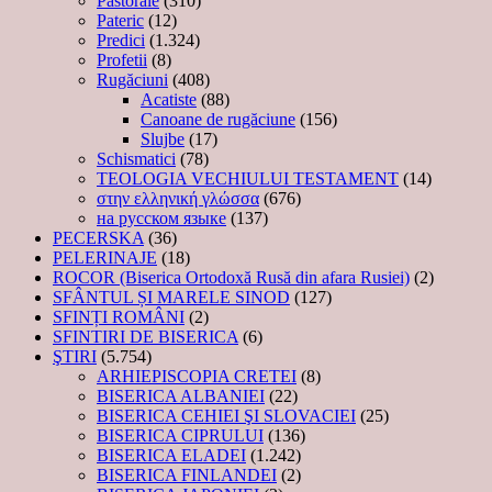
Pastorale
(310)
Pateric
(12)
Predici
(1.324)
Profetii
(8)
Rugăciuni
(408)
Acatiste
(88)
Canoane de rugăciune
(156)
Slujbe
(17)
Schismatici
(78)
TEOLOGIA VECHIULUI TESTAMENT
(14)
στην ελληνική γλώσσα
(676)
на русском языке
(137)
PECERSKA
(36)
PELERINAJE
(18)
ROCOR (Biserica Ortodoxă Rusă din afara Rusiei)
(2)
SFÂNTUL ȘI MARELE SINOD
(127)
SFINȚI ROMÂNI
(2)
SFINTIRI DE BISERICA
(6)
ŞTIRI
(5.754)
ARHIEPISCOPIA CRETEI
(8)
BISERICA ALBANIEI
(22)
BISERICA CEHIEI ŞI SLOVACIEI
(25)
BISERICA CIPRULUI
(136)
BISERICA ELADEI
(1.242)
BISERICA FINLANDEI
(2)