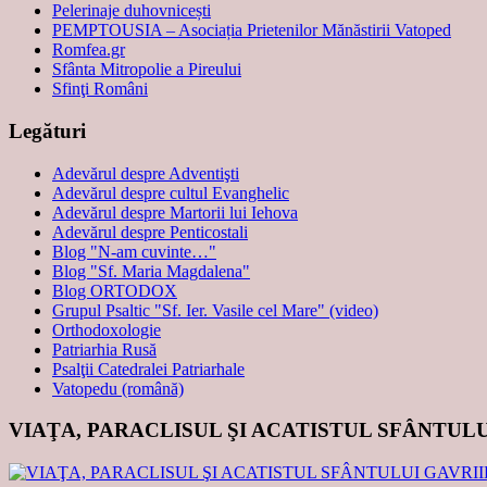
Pelerinaje duhovnicești
PEMPTOUSIA – Asociația Prietenilor Mănăstirii Vatoped
Romfea.gr
Sfânta Mitropolie a Pireului
Sfinţi Români
Legături
Adevărul despre Adventişti
Adevărul despre cultul Evanghelic
Adevărul despre Martorii lui Iehova
Adevărul despre Penticostali
Blog "N-am cuvinte…"
Blog "Sf. Maria Magdalena"
Blog ORTODOX
Grupul Psaltic "Sf. Ier. Vasile cel Mare" (video)
Orthodoxologie
Patriarhia Rusă
Psalţii Catedralei Patriarhale
Vatopedu (română)
VIAŢA, PARACLISUL ŞI ACATISTUL SFÂNTUL