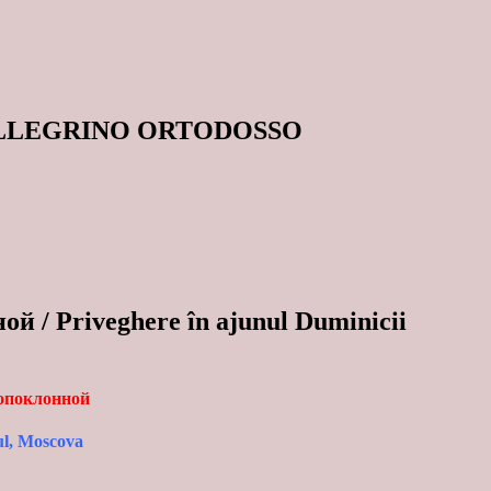
ELLEGRINO ORTODOSSO
/ Priveghere în ajunul Duminicii
топоклонной
ul, Moscova