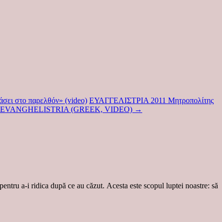
άσει στο παρελθόν» (video)
ΕΥΑΓΓΕΛΙΣΤΡΙΑ 2011 Μητροπολίτης
CA EVANGHELISTRIA (GREEK, VIDEO)
→
 pentru a-i ridica după ce au căzut. Acesta este scopul luptei noastre: să