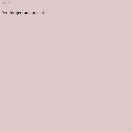
‹
›
×
%d
blogeri au apreciat: