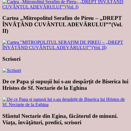
Cartea „Mitropolitul Serafim de Pireu – „DREPT
ÎNVĂŢÂND CUVÂNTUL ADEVĂRULUI””(Vol.
II)
Scrisori
De ce Papa şi supuşii lui s-au despărţit de Biserica lui
Hristos de Sf. Nectarie de la Eghina
Sfântul Nectarie din Egina, făcătorul de minuni.
Viaţa, învăţături, predici, scrisori