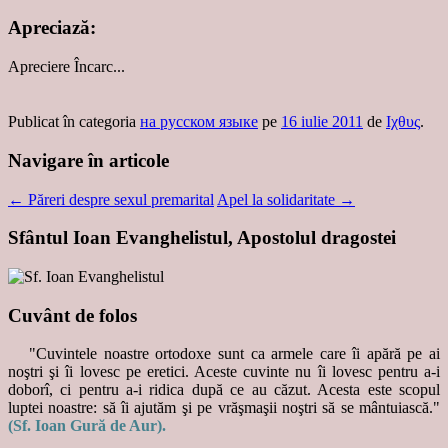
Apreciază:
Apreciere
Încarc...
Publicat în categoria
на русском языке
pe
16 iulie 2011
de
Ιχθυς
.
Navigare în articole
←
Păreri despre sexul premarital
Apel la solidaritate
→
Sfântul Ioan Evanghelistul, Apostolul dragostei
Cuvânt de folos
"Cuvintele noastre ortodoxe sunt ca armele care îi apără pe ai
noştri şi îi lovesc pe eretici. Aceste cuvinte nu îi lovesc pentru a-i
doborî, ci pentru a-i ridica după ce au căzut. Acesta este scopul
luptei noastre: să îi ajutăm şi pe vrăşmaşii noştri să se mântuiască."
(Sf. Ioan Gură de Aur).