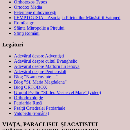
Orthotoxos Typos
Ortodox Media
Pelerinaje duhovnicești
PEMPTOUSIA – Asociația Prietenilor Mănăstirii Vatoped
Romfea.gr
Sfânta Mitropolie a Pireului
Sfinţi Români
Legături
Adevărul despre Adventişti
Adevărul despre cultul Evanghelic
Adevărul despre Martorii lui Iehova
Adevărul despre Penticostali
Blog "N-am cuvinte…"
Blog "Sf. Maria Magdalena"
Blog ORTODOX
Grupul Psaltic "Sf. Ier. Vasile cel Mare" (video)
Orthodoxologie
Patriarhia Rusă
Psalţii Catedralei Patriarhale
Vatopedu (română)
VIAŢA, PARACLISUL ŞI ACATISTUL