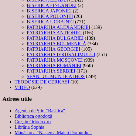
BISERICA FINLANDEI
(2)
BISERICA JAPONIEI
(2)
BISERICA POLONIEI
(26)
BISERICA UCRAINEI
(771)
PATRIARHIA ALEXANDRIEI
(139)
PATRIARHIA ANTIOHIEI
(166)
PATRIARHIA BULGARIEI
(139)
PATRIARHIA ECUMENICĂ
(334)
PATRIARHIA GEORGIEI
(105)
PATRIARHIA IERUSALIMULUI
(251)
PATRIARHIA MOSCOVEI
(939)
PATRIARHIA ROMÂNIEI
(960)
PATRIARHIA SERBIEI
(171)
SFÂNTUL MUNTE ATHOS
(249)
TEODOSIE DE CERKASÎ
(10)
VIDEO
(629)
Adrese utile
Agenţia de Ştiri "Basilica"
Biblioteca ortodoxă
Creştin Ortodox.ro
Librăria Sophia
Mănăstirea "Naşterea Maicii Domnului"