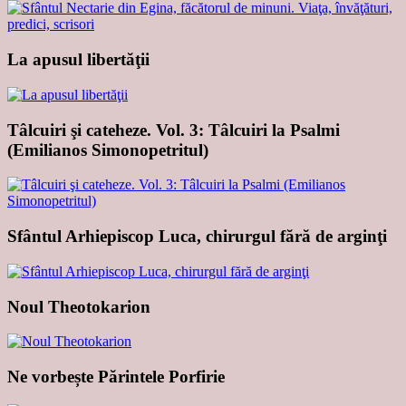
La apusul libertăţii
Tâlcuiri şi cateheze. Vol. 3: Tâlcuiri la Psalmi
(Emilianos Simonopetritul)
Sfântul Arhiepiscop Luca, chirurgul fără de arginţi
Noul Theotokarion
Ne vorbește Părintele Porfirie