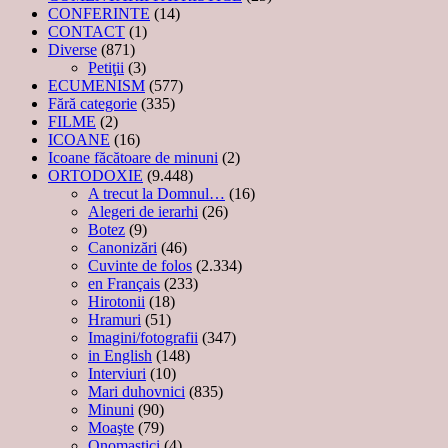
CONFERINTE
(14)
CONTACT
(1)
Diverse
(871)
Petiţii
(3)
ECUMENISM
(577)
Fără categorie
(335)
FILME
(2)
ICOANE
(16)
Icoane făcătoare de minuni
(2)
ORTODOXIE
(9.448)
A trecut la Domnul…
(16)
Alegeri de ierarhi
(26)
Botez
(9)
Canonizări
(46)
Cuvinte de folos
(2.334)
en Français
(233)
Hirotonii
(18)
Hramuri
(51)
Imagini/fotografii
(347)
in English
(148)
Interviuri
(10)
Mari duhovnici
(835)
Minuni
(90)
Moaşte
(79)
Onomastici
(4)