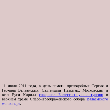
11 июля 2011 года, в день памяти преподобных Сергия и
Германа Валаамских, Святейший Патриарх Московский и
всея Руси Кирилл
совершил Божественную литургию
в
верхнем храме Спасо-Преображенского собора
Валаамского
монастыря
.