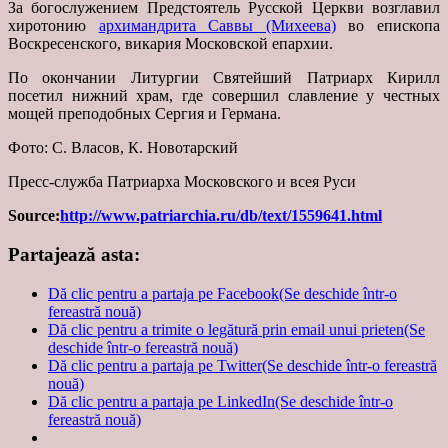
За богослужением Предстоятель Русской Церкви возглавил
хиротонию
архимандрита Саввы (Михеева)
во епископа
Воскресенского, викария Московской епархии.
По окончании Литургии Святейший Патриарх Кирилл
посетил нижний храм, где совершил славление у честных
мощей преподобных Сергия и Германа.
Фото: С. Власов, К. Новотарский
Пресс-служба Патриарха Московского и всея Руси
Source:
http://www.patriarchia.ru/db/text/1559641.html
Partajează asta:
Dă clic pentru a partaja pe Facebook(Se deschide într-o
fereastră nouă)
Dă clic pentru a trimite o legătură prin email unui prieten(Se
deschide într-o fereastră nouă)
Dă clic pentru a partaja pe Twitter(Se deschide într-o fereastră
nouă)
Dă clic pentru a partaja pe LinkedIn(Se deschide într-o
fereastră nouă)