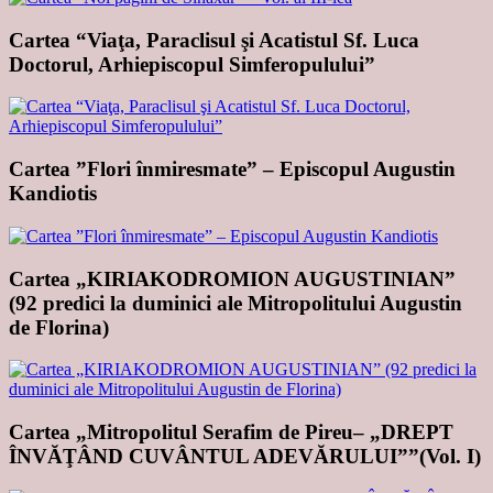
Cartea “Viaţa, Paraclisul şi Acatistul Sf. Luca
Doctorul, Arhiepiscopul Simferopulului”
Cartea ”Flori înmiresmate” – Episcopul Augustin
Kandiotis
Cartea „KIRIAKODROMION AUGUSTINIAN”
(92 predici la duminici ale Mitropolitului Augustin
de Florina)
Cartea „Mitropolitul Serafim de Pireu– „DREPT
ÎNVĂŢÂND CUVÂNTUL ADEVĂRULUI””(Vol. I)