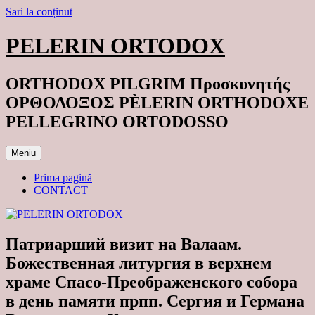
Sari la conținut
PELERIN ORTODOX
ORTHODOX PILGRIM Προσκυνητής
ΟΡΘΟΔΟΞΟΣ PÈLERIN ORTHODOXE
PELLEGRINO ORTODOSSO
Meniu
Prima pagină
CONTACT
Патриарший визит на Валаам.
Божественная литургия в верхнем
храме Спасо-Преображенского собора
в день памяти прпп. Сергия и Германа