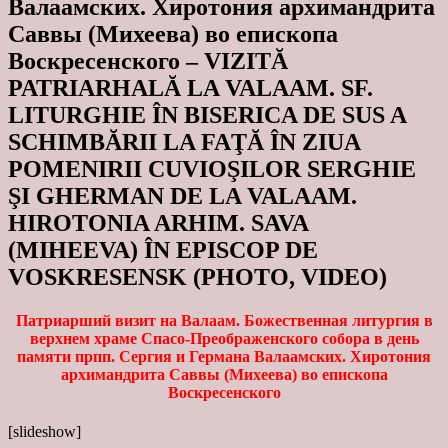
Валаамских. Хиротония архимандрита
Саввы (Михеева) во епископа
Воскресенского – VIZITĂ
PATRIARHALĂ LA VALAAM. SF.
LITURGHIE ÎN BISERICA DE SUS A
SCHIMBĂRII LA FAŢĂ ÎN ZIUA
POMENIRII CUVIOŞILOR SERGHIE
ŞI GHERMAN DE LA VALAAM.
HIROTONIA ARHIM. SAVA
(MIHEEVA) ÎN EPISCOP DE
VOSKRESENSK (PHOTO, VIDEO)
Патриарший визит на Валаам. Божественная литургия в
верхнем храме Спасо-Преображенского собора в день
памяти прпп. Сергия и Германа Валаамских. Хиротония
архимандрита Саввы (Михеева) во епископа
Воскресенского
[slideshow]