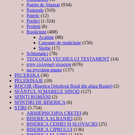
Pagini de Sinaxar
(934)
Pastorale
(310)
Pateric
(12)
Predici
(1.324)
Profetii
(8)
Rugăciuni
(408)
Acatiste
(88)
Canoane de rugăciune
(156)
Slujbe
(17)
Schismatici
(78)
TEOLOGIA VECHIULUI TESTAMENT
(14)
στην ελληνική γλώσσα
(676)
на русском языке
(137)
PECERSKA
(36)
PELERINAJE
(18)
ROCOR (Biserica Ortodoxă Rusă din afara Rusiei)
(2)
SFÂNTUL ȘI MARELE SINOD
(127)
SFINȚI ROMÂNI
(2)
SFINTIRI DE BISERICA
(6)
ŞTIRI
(5.754)
ARHIEPISCOPIA CRETEI
(8)
BISERICA ALBANIEI
(22)
BISERICA CEHIEI ŞI SLOVACIEI
(25)
BISERICA CIPRULUI
(136)
BISERICA ELADEI
(1.242)