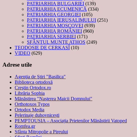
PATRIARHIA BULGARIEI
(139)
PATRIARHIA ECUMENICĂ
(334)
PATRIARHIA GEORGIEI
(105)
PATRIARHIA IERUSALIMULUI
(251)
PATRIARHIA MOSCOVEI
(939)
PATRIARHIA ROMÂNIEI
(960)
PATRIARHIA SERBIEI
(171)
SFÂNTUL MUNTE ATHOS
(249)
TEODOSIE DE CERKASÎ
(10)
VIDEO
(629)
Adrese utile
Agenţia de Ştiri "Basilica"
Biblioteca ortodoxă
Creştin Ortodox.ro
Librăria Sophia
Mănăstirea "Naşterea Maicii Domnului"
Orthotoxos Typos
Ortodox Media
Pelerinaje duhovnicești
PEMPTOUSIA – Asociația Prietenilor Mănăstirii Vatoped
Romfea.gr
Sfânta Mitropolie a Pireului