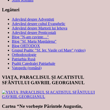
Sfinţi Români
Legături
Adevărul despre Adventişti
Adevărul despre cultul Evanghelic
Adevărul despre Martorii lui Iehova
Adevărul despre Penticostali
Blog "N-am cuvinte…"
Blog "Sf. Maria Magdalena"
Blog ORTODOX
Grupul Psaltic "Sf. Ier. Vasile cel Mare" (video)
Orthodoxologie
Patriarhia Rusă
Psalţii Catedralei Patriarhale
Vatopedu (română)
VIAŢA, PARACLISUL ŞI ACATISTUL
SFÂNTULUI GAVRIIL GEORGIANUL
Cartea “Ne vorbeşte Părintele Augustin,