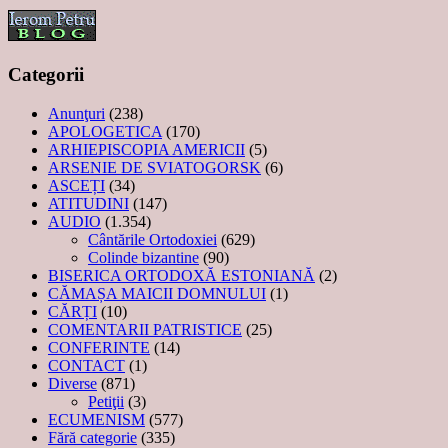
Categorii
Anunţuri
(238)
APOLOGETICA
(170)
ARHIEPISCOPIA AMERICII
(5)
ARSENIE DE SVIATOGORSK
(6)
ASCEȚI
(34)
ATITUDINI
(147)
AUDIO
(1.354)
Cântările Ortodoxiei
(629)
Colinde bizantine
(90)
BISERICA ORTODOXĂ ESTONIANĂ
(2)
CĂMAȘA MAICII DOMNULUI
(1)
CĂRȚI
(10)
COMENTARII PATRISTICE
(25)
CONFERINTE
(14)
CONTACT
(1)
Diverse
(871)
Petiţii
(3)
ECUMENISM
(577)
Fără categorie
(335)