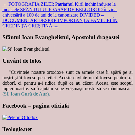
←
FOTOGRAFIA ZILEI: Patriarhul Kiril închinându-se la
moaştele SFÂNTULUI IOASAF DE BELGOROD în ziua
aniversării a 100 de ani de la canonizare
DIVIDED –
DOCUMENTAR DESPRE IMPORTANŢA FAMILIEI ÎN
CREDINŢA CREŞTINĂ
→
Sfântul Ioan Evanghelistul, Apostolul dragostei
Cuvânt de folos
"Cuvintele noastre ortodoxe sunt ca armele care îi apără pe ai
noştri şi îi lovesc pe eretici. Aceste cuvinte nu îi lovesc pentru a-i
doborî, ci pentru a-i ridica după ce au căzut. Acesta este scopul
luptei noastre: să îi ajutăm şi pe vrăşmaşii noştri să se mântuiască."
(Sf. Ioan Gură de Aur).
Facebook – pagina oficială
Teologie.net