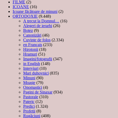
FILME
(2)
ICOANE
(16)
Icoane făcătoare de minuni
(2)
ORTODOXIE
(9.448)
A trecut la Domnul…
(16)
Alegeri de ierarhi
(26)
Botez
(9)
Canonizări
(46)
Cuvinte de folos
(2.334)
en Français
(233)
Hirotonii
(18)
Hramuri
(51)
Imagini/fotografii
(347)
in English
(148)
Interviuri
(10)
Mari duhovnici
(835)
Minuni
(90)
Moaşte
(79)
Onomastici
(4)
Pagini de Sinaxar
(934)
Pastorale
(310)
Pateric
(12)
Predici
(1.324)
Profetii
(8)
Rugăciuni
(408)