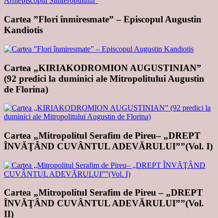
Cartea ”Flori înmiresmate” – Episcopul Augustin
Kandiotis
Cartea „KIRIAKODROMION AUGUSTINIAN”
(92 predici la duminici ale Mitropolitului Augustin
de Florina)
Cartea „Mitropolitul Serafim de Pireu– „DREPT
ÎNVĂŢÂND CUVÂNTUL ADEVĂRULUI””(Vol. I)
Cartea „Mitropolitul Serafim de Pireu – „DREPT
ÎNVĂŢÂND CUVÂNTUL ADEVĂRULUI””(Vol.
II)