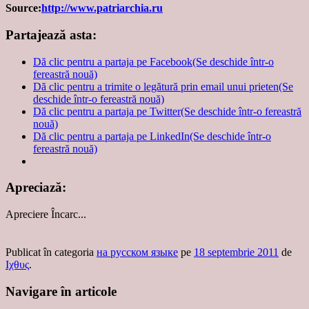
Source:
http://www.patriarchia.ru
Partajează asta:
Dă clic pentru a partaja pe Facebook(Se deschide într-o
fereastră nouă)
Dă clic pentru a trimite o legătură prin email unui prieten(Se
deschide într-o fereastră nouă)
Dă clic pentru a partaja pe Twitter(Se deschide într-o fereastră
nouă)
Dă clic pentru a partaja pe LinkedIn(Se deschide într-o
fereastră nouă)
Apreciază:
Apreciere
Încarc...
Publicat în categoria
на русском языке
pe
18 septembrie 2011
de
Ιχθυς
.
Navigare în articole