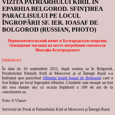
VIZITA PATRIARHULUI KIRIL ÎN
EPARHIA BELGOROD. SFINŢIREA
PARACLISULUI PE LOCUL
ÎNGROPĂRII SF. IER. IOASAF DE
BOLGOROD (RUSSIAN, PHOTO)
Первосвятительский визит в Белгородскую епархию.
Освящение часовни на месте погребения святителя
Иоасафа Белгородского
[slideshow]
În data de 16 septembrie 2011, după sosirea sa în Belgorod,
Preafericitul Patriarh Kiril al Moscovei şi al Întregii Rusii s-a
îndreptat spre paraclisul
Sfîntului Ierarh Ioasaf de Belgorod
, care a
fost înălţat pe locul îngropării sfîntului. Cinstitele sale moaşte au fost
din nou mutate aici cu ocazia împlinirii a 100 de ani de la
canonizarea sa.
Foto: S.Vlasov
Serviciul de Presă al Patriarhului Kiril al Moscovei şi Întregii Rusii