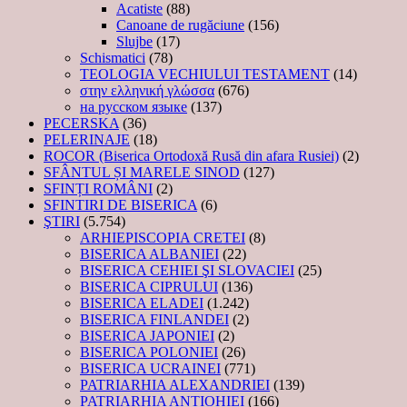
Acatiste
(88)
Canoane de rugăciune
(156)
Slujbe
(17)
Schismatici
(78)
TEOLOGIA VECHIULUI TESTAMENT
(14)
στην ελληνική γλώσσα
(676)
на русском языке
(137)
PECERSKA
(36)
PELERINAJE
(18)
ROCOR (Biserica Ortodoxă Rusă din afara Rusiei)
(2)
SFÂNTUL ȘI MARELE SINOD
(127)
SFINȚI ROMÂNI
(2)
SFINTIRI DE BISERICA
(6)
ŞTIRI
(5.754)
ARHIEPISCOPIA CRETEI
(8)
BISERICA ALBANIEI
(22)
BISERICA CEHIEI ŞI SLOVACIEI
(25)
BISERICA CIPRULUI
(136)
BISERICA ELADEI
(1.242)
BISERICA FINLANDEI
(2)
BISERICA JAPONIEI
(2)
BISERICA POLONIEI
(26)
BISERICA UCRAINEI
(771)
PATRIARHIA ALEXANDRIEI
(139)
PATRIARHIA ANTIOHIEI
(166)