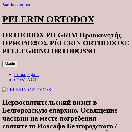
Sari la conținut
PELERIN ORTODOX
ORTHODOX PILGRIM Προσκυνητής
ΟΡΘΟΔΟΞΟΣ PÈLERIN ORTHODOXE
PELLEGRINO ORTODOSSO
Meniu
Prima pagină
CONTACT
Первосвятительский визит в
Белгородскую епархию. Освящение
часовни на месте погребения
святителя Иоасафа Белгородского /