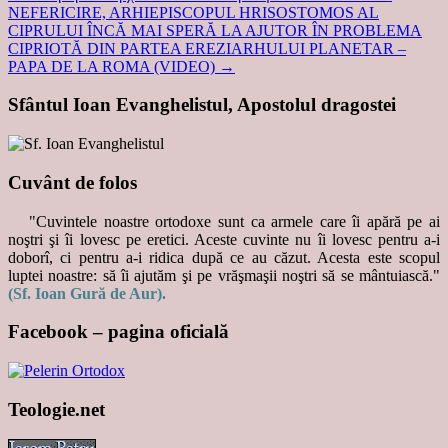
NEFERICIRE, ARHIEPISCOPUL HRISOSTOMOS AL
CIPRULUI ÎNCĂ MAI SPERĂ LA AJUTOR ÎN PROBLEMA
CIPRIOTĂ DIN PARTEA EREZIARHULUI PLANETAR –
PAPA DE LA ROMA (VIDEO)
→
Sfântul Ioan Evanghelistul, Apostolul dragostei
Cuvânt de folos
"Cuvintele noastre ortodoxe sunt ca armele care îi apără pe ai
noştri şi îi lovesc pe eretici. Aceste cuvinte nu îi lovesc pentru a-i
doborî, ci pentru a-i ridica după ce au căzut. Acesta este scopul
luptei noastre: să îi ajutăm şi pe vrăşmaşii noştri să se mântuiască."
(Sf. Ioan Gură de Aur).
Facebook – pagina oficială
Teologie.net