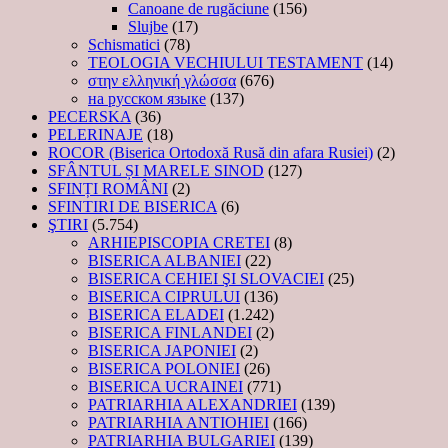
Canoane de rugăciune
(156)
Slujbe
(17)
Schismatici
(78)
TEOLOGIA VECHIULUI TESTAMENT
(14)
στην ελληνική γλώσσα
(676)
на русском языке
(137)
PECERSKA
(36)
PELERINAJE
(18)
ROCOR (Biserica Ortodoxă Rusă din afara Rusiei)
(2)
SFÂNTUL ȘI MARELE SINOD
(127)
SFINȚI ROMÂNI
(2)
SFINTIRI DE BISERICA
(6)
ŞTIRI
(5.754)
ARHIEPISCOPIA CRETEI
(8)
BISERICA ALBANIEI
(22)
BISERICA CEHIEI ŞI SLOVACIEI
(25)
BISERICA CIPRULUI
(136)
BISERICA ELADEI
(1.242)
BISERICA FINLANDEI
(2)
BISERICA JAPONIEI
(2)
BISERICA POLONIEI
(26)
BISERICA UCRAINEI
(771)
PATRIARHIA ALEXANDRIEI
(139)
PATRIARHIA ANTIOHIEI
(166)
PATRIARHIA BULGARIEI
(139)