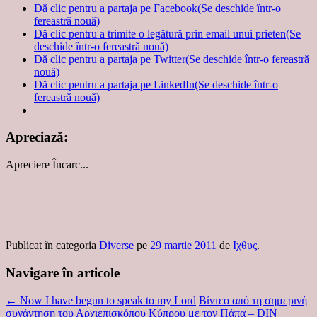
Dă clic pentru a partaja pe Facebook(Se deschide într-o
fereastră nouă)
Dă clic pentru a trimite o legătură prin email unui prieten(Se
deschide într-o fereastră nouă)
Dă clic pentru a partaja pe Twitter(Se deschide într-o fereastră
nouă)
Dă clic pentru a partaja pe LinkedIn(Se deschide într-o
fereastră nouă)
Apreciază:
Apreciere
Încarc...
Publicat în categoria
Diverse
pe
29 martie 2011
de
Ιχθυς
.
Navigare în articole
←
Now I have begun to speak to my Lord
Βίντεο από τη σημερινή
συνάντηση του Αρχιεπισκόπου Κύπρου με τον Πάπα – DIN