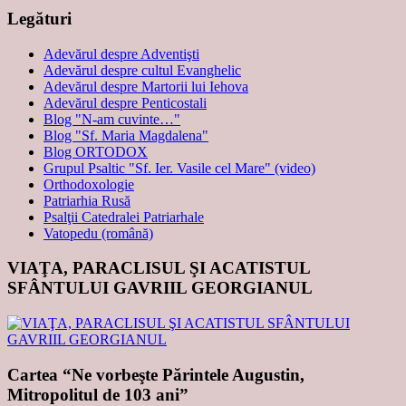
Legături
Adevărul despre Adventişti
Adevărul despre cultul Evanghelic
Adevărul despre Martorii lui Iehova
Adevărul despre Penticostali
Blog "N-am cuvinte…"
Blog "Sf. Maria Magdalena"
Blog ORTODOX
Grupul Psaltic "Sf. Ier. Vasile cel Mare" (video)
Orthodoxologie
Patriarhia Rusă
Psalţii Catedralei Patriarhale
Vatopedu (română)
VIAŢA, PARACLISUL ŞI ACATISTUL
SFÂNTULUI GAVRIIL GEORGIANUL
Cartea “Ne vorbeşte Părintele Augustin,
Mitropolitul de 103 ani”