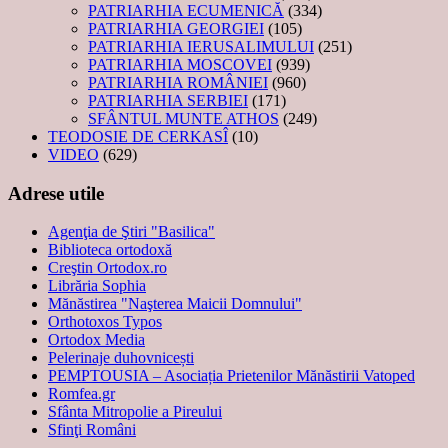
PATRIARHIA ECUMENICĂ
(334)
PATRIARHIA GEORGIEI
(105)
PATRIARHIA IERUSALIMULUI
(251)
PATRIARHIA MOSCOVEI
(939)
PATRIARHIA ROMÂNIEI
(960)
PATRIARHIA SERBIEI
(171)
SFÂNTUL MUNTE ATHOS
(249)
TEODOSIE DE CERKASÎ
(10)
VIDEO
(629)
Adrese utile
Agenţia de Ştiri "Basilica"
Biblioteca ortodoxă
Creştin Ortodox.ro
Librăria Sophia
Mănăstirea "Naşterea Maicii Domnului"
Orthotoxos Typos
Ortodox Media
Pelerinaje duhovnicești
PEMPTOUSIA – Asociația Prietenilor Mănăstirii Vatoped
Romfea.gr
Sfânta Mitropolie a Pireului
Sfinţi Români