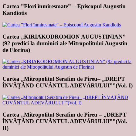
Cartea ”Flori înmiresmate” – Episcopul Augustin
Kandiotis
Cartea „KIRIAKODROMION AUGUSTINIAN”
(92 predici la duminici ale Mitropolitului Augustin
de Florina)
Cartea „Mitropolitul Serafim de Pireu– „DREPT
ÎNVĂŢÂND CUVÂNTUL ADEVĂRULUI””(Vol. I)
Cartea „Mitropolitul Serafim de Pireu – „DREPT
ÎNVĂŢÂND CUVÂNTUL ADEVĂRULUI””(Vol.
II)