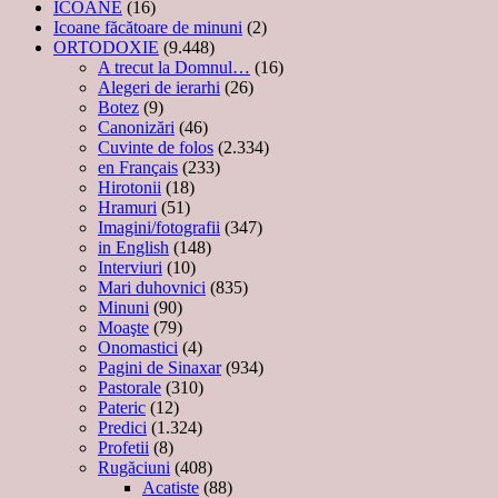
ICOANE
(16)
Icoane făcătoare de minuni
(2)
ORTODOXIE
(9.448)
A trecut la Domnul…
(16)
Alegeri de ierarhi
(26)
Botez
(9)
Canonizări
(46)
Cuvinte de folos
(2.334)
en Français
(233)
Hirotonii
(18)
Hramuri
(51)
Imagini/fotografii
(347)
in English
(148)
Interviuri
(10)
Mari duhovnici
(835)
Minuni
(90)
Moaşte
(79)
Onomastici
(4)
Pagini de Sinaxar
(934)
Pastorale
(310)
Pateric
(12)
Predici
(1.324)
Profetii
(8)
Rugăciuni
(408)
Acatiste
(88)