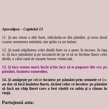
Apocalipsa – Capitolul 13
11. Şi am văzut o altă fiară, ridicându-se din pământ, şi avea două
coarne asemenea mielului, dar grăia ca un balaur
12. Şi toată stăpânirea celei dintâi fiare ea o pune în lucrare, în faţa
ei. Şi face pământul şi pe locuitorii de pe el să se închine fiarei celei
dintâi, a cărei rană de moarte fusese vindecată.
13. Şi face semne mari, încât şi foc face să se pogoare din cer, pe
pământ, înaintea oamenilor,
14. Şi amăgeşte pe cei ce locuiesc pe pământ prin semnele ce i s-
au dat să facă înaintea fiarei, zicând celor ce locuiesc pe pământ
să facă un chip fiarei care a fost rănită cu sabia şi a rămas în
viaţă.
Partajează asta: