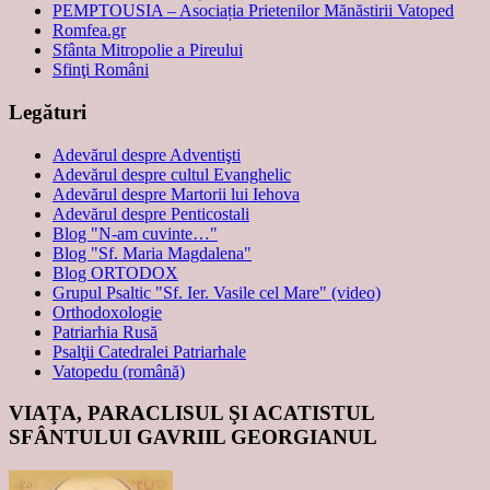
PEMPTOUSIA – Asociația Prietenilor Mănăstirii Vatoped
Romfea.gr
Sfânta Mitropolie a Pireului
Sfinţi Români
Legături
Adevărul despre Adventişti
Adevărul despre cultul Evanghelic
Adevărul despre Martorii lui Iehova
Adevărul despre Penticostali
Blog "N-am cuvinte…"
Blog "Sf. Maria Magdalena"
Blog ORTODOX
Grupul Psaltic "Sf. Ier. Vasile cel Mare" (video)
Orthodoxologie
Patriarhia Rusă
Psalţii Catedralei Patriarhale
Vatopedu (română)
VIAŢA, PARACLISUL ŞI ACATISTUL
SFÂNTULUI GAVRIIL GEORGIANUL