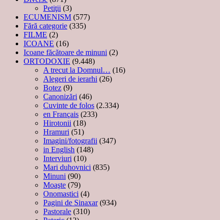
Petiţii
(3)
ECUMENISM
(577)
Fără categorie
(335)
FILME
(2)
ICOANE
(16)
Icoane făcătoare de minuni
(2)
ORTODOXIE
(9.448)
A trecut la Domnul…
(16)
Alegeri de ierarhi
(26)
Botez
(9)
Canonizări
(46)
Cuvinte de folos
(2.334)
en Français
(233)
Hirotonii
(18)
Hramuri
(51)
Imagini/fotografii
(347)
in English
(148)
Interviuri
(10)
Mari duhovnici
(835)
Minuni
(90)
Moaşte
(79)
Onomastici
(4)
Pagini de Sinaxar
(934)
Pastorale
(310)