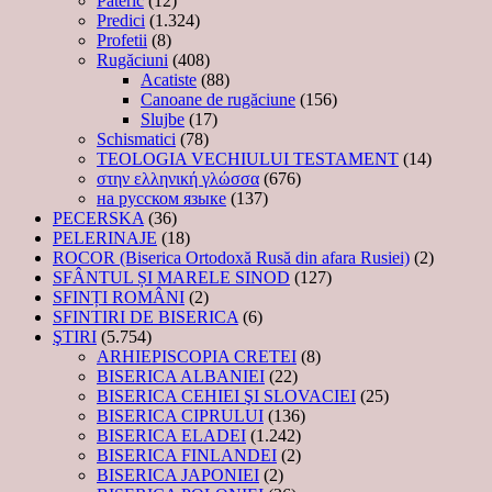
Pateric
(12)
Predici
(1.324)
Profetii
(8)
Rugăciuni
(408)
Acatiste
(88)
Canoane de rugăciune
(156)
Slujbe
(17)
Schismatici
(78)
TEOLOGIA VECHIULUI TESTAMENT
(14)
στην ελληνική γλώσσα
(676)
на русском языке
(137)
PECERSKA
(36)
PELERINAJE
(18)
ROCOR (Biserica Ortodoxă Rusă din afara Rusiei)
(2)
SFÂNTUL ȘI MARELE SINOD
(127)
SFINȚI ROMÂNI
(2)
SFINTIRI DE BISERICA
(6)
ŞTIRI
(5.754)
ARHIEPISCOPIA CRETEI
(8)
BISERICA ALBANIEI
(22)
BISERICA CEHIEI ŞI SLOVACIEI
(25)
BISERICA CIPRULUI
(136)
BISERICA ELADEI
(1.242)
BISERICA FINLANDEI
(2)
BISERICA JAPONIEI
(2)