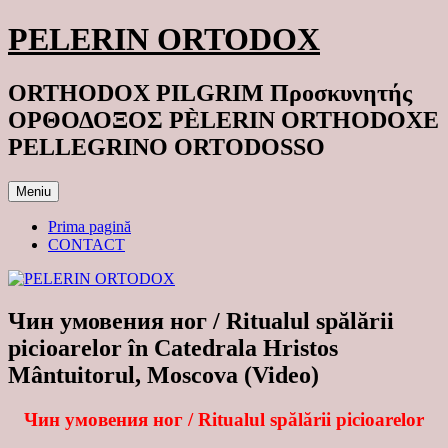
Sari
PELERIN ORTODOX
la
conținut
ORTHODOX PILGRIM Προσκυνητής
ΟΡΘΟΔΟΞΟΣ PÈLERIN ORTHODOXE
PELLEGRINO ORTODOSSO
Meniu
Prima pagină
CONTACT
Чин умовения ног / Ritualul spălării
picioarelor în Catedrala Hristos
Mântuitorul, Moscova (Video)
Чин умовения ног / Ritualul spălării picioarelor