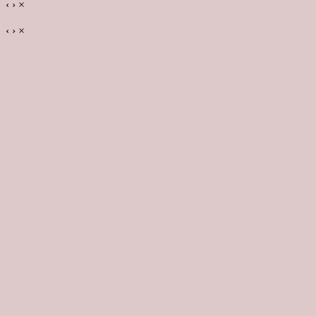
‹
›
×
‹
›
×