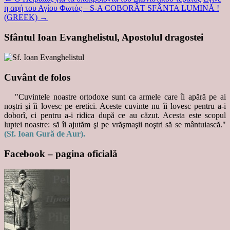
η αφή του Αγίου Φωτός – S-A COBORÂT SFÂNTA LUMINĂ !
(GREEK)
→
Sfântul Ioan Evanghelistul, Apostolul dragostei
Cuvânt de folos
"Cuvintele noastre ortodoxe sunt ca armele care îi apără pe ai
noştri şi îi lovesc pe eretici. Aceste cuvinte nu îi lovesc pentru a-i
doborî, ci pentru a-i ridica după ce au căzut. Acesta este scopul
luptei noastre: să îi ajutăm şi pe vrăşmaşii noştri să se mântuiască."
(Sf. Ioan Gură de Aur).
Facebook – pagina oficială