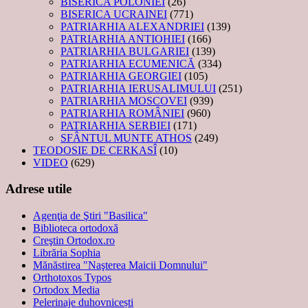
BISERICA POLONIEI
(26)
BISERICA UCRAINEI
(771)
PATRIARHIA ALEXANDRIEI
(139)
PATRIARHIA ANTIOHIEI
(166)
PATRIARHIA BULGARIEI
(139)
PATRIARHIA ECUMENICĂ
(334)
PATRIARHIA GEORGIEI
(105)
PATRIARHIA IERUSALIMULUI
(251)
PATRIARHIA MOSCOVEI
(939)
PATRIARHIA ROMÂNIEI
(960)
PATRIARHIA SERBIEI
(171)
SFÂNTUL MUNTE ATHOS
(249)
TEODOSIE DE CERKASÎ
(10)
VIDEO
(629)
Adrese utile
Agenţia de Ştiri "Basilica"
Biblioteca ortodoxă
Creştin Ortodox.ro
Librăria Sophia
Mănăstirea "Naşterea Maicii Domnului"
Orthotoxos Typos
Ortodox Media
Pelerinaje duhovnicești