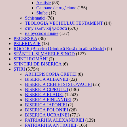
Acatiste
(88)
Canoane de rugăciune
(156)
Slujbe
(17)
Schismatici
(78)
TEOLOGIA VECHIULUI TESTAMENT
(14)
στην ελληνική γλώσσα
(676)
на русском языке
(137)
PECERSKA
(36)
PELERINAJE
(18)
ROCOR (Biserica Ortodoxă Rusă din afara Rusiei)
(2)
SFÂNTUL ȘI MARELE SINOD
(127)
SFINȚI ROMÂNI
(2)
SFINTIRI DE BISERICA
(6)
ŞTIRI
(5.754)
ARHIEPISCOPIA CRETEI
(8)
BISERICA ALBANIEI
(22)
BISERICA CEHIEI ŞI SLOVACIEI
(25)
BISERICA CIPRULUI
(136)
BISERICA ELADEI
(1.242)
BISERICA FINLANDEI
(2)
BISERICA JAPONIEI
(2)
BISERICA POLONIEI
(26)
BISERICA UCRAINEI
(771)
PATRIARHIA ALEXANDRIEI
(139)
PATRIARHIA ANTIOHIEI
(166)