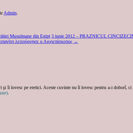
de
Admin
.
 Frăţiei Musulmane din Egipt
3 iunie 2012 – PRAZNICUL CINCIZECIMII L
εοπαγίτη λειτούργησε ο Αρχιεπίσκοπος
→
 şi îi lovesc pe eretici. Aceste cuvinte nu îi lovesc pentru a-i doborî, ci
Aur).