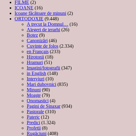
FILME
(2)
ICOANE
(16)
Icoane făcătoare de minuni
(2)
ORTODOXIE
(9.448)
A trecut la Domnul…
(16)
Alegeri de ierarhi
(26)
Botez
(9)
Canonizări
(46)
Cuvinte de folos
(2.334)
en Français
(233)
Hirotonii
(18)
Hramuri
(51)
Imagini/fotografii
(347)
in English
(148)
Interviuri
(10)
Mari duhovnici
(835)
Minuni
(90)
Moaşte
(79)
Onomastici
(4)
Pagini de Sinaxar
(934)
Pastorale
(310)
Pateric
(12)
Predici
(1.324)
Profetii
(8)
Rugăciuni
(408)