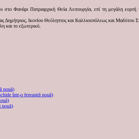
υ στο Φανάρι Πατριαρχική Θεία Λειτουργία, επί τη μεγάλη εορτή
ας Δημήτριος, Ικονίου Θεόληπτος και Καλλιουπόλεως και Μαδύτου Σ
λη και το εξωτερικό.
ră nouă)
schide într-o fereastră nouă)
nouă)
ă nouă)