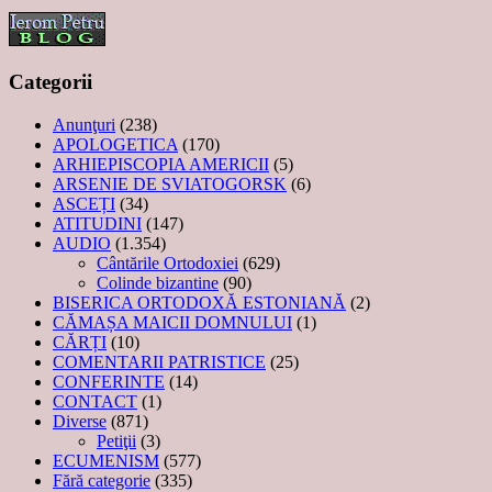
Categorii
Anunţuri
(238)
APOLOGETICA
(170)
ARHIEPISCOPIA AMERICII
(5)
ARSENIE DE SVIATOGORSK
(6)
ASCEȚI
(34)
ATITUDINI
(147)
AUDIO
(1.354)
Cântările Ortodoxiei
(629)
Colinde bizantine
(90)
BISERICA ORTODOXĂ ESTONIANĂ
(2)
CĂMAȘA MAICII DOMNULUI
(1)
CĂRȚI
(10)
COMENTARII PATRISTICE
(25)
CONFERINTE
(14)
CONTACT
(1)
Diverse
(871)
Petiţii
(3)
ECUMENISM
(577)
Fără categorie
(335)