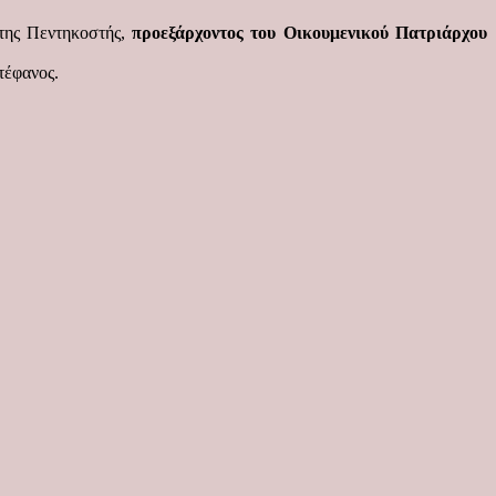
 της Πεντηκοστής,
προεξάρχοντος του Οικουμενικού Πατριάρχου
τέφανος.