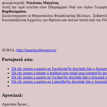
φωτορεπορτάζ:
Νικόλαος Μαγγίνας
Αυτή την ώρα τελείται στον Πατριαρχικό Ναό του Αγίου Γεωργίο
Βαρθολομαίου.
Συλλειτουργούν οι Μητροπολίτες Φιλαδελφείας Μελίτων, Σεβαστεί
Εκκλησιάζονται Άρχοντες του Θρόνου και πολλοί πιστοί από την Πό
SURSA,
http://fanarion.blogspot.ro/
Partajează asta:
Dă clic pentru a partaja pe Facebook(Se deschide într-o fereast
Dă clic pentru a trimite o legătură prin email unui prieten(Se de
Dă clic pentru a partaja pe Twitter(Se deschide într-o fereastră 
Dă clic pentru a partaja pe LinkedIn(Se deschide într-o fereastr
Apreciază:
Apreciere
Încarc...