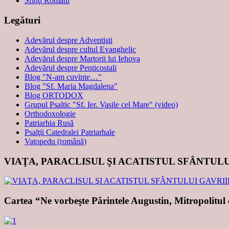
Sfinţi Români
Legături
Adevărul despre Adventişti
Adevărul despre cultul Evanghelic
Adevărul despre Martorii lui Iehova
Adevărul despre Penticostali
Blog "N-am cuvinte…"
Blog "Sf. Maria Magdalena"
Blog ORTODOX
Grupul Psaltic "Sf. Ier. Vasile cel Mare" (video)
Orthodoxologie
Patriarhia Rusă
Psalţii Catedralei Patriarhale
Vatopedu (română)
VIAŢA, PARACLISUL ŞI ACATISTUL SFÂNTUL
Cartea “Ne vorbeşte Părintele Augustin, Mitropolitul