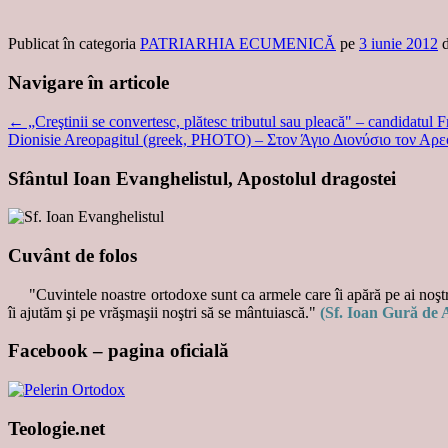
Publicat în categoria
PATRIARHIA ECUMENICĂ
pe
3 iunie 2012
Navigare în articole
←
„Creştinii se convertesc, plătesc tributul sau pleacă" – candidatul
Dionisie Areopagitul (greek, PHOTO) – Στον Άγιο Διονύσιο τον Αρ
Sfântul Ioan Evanghelistul, Apostolul dragostei
Cuvânt de folos
"Cuvintele noastre ortodoxe sunt ca armele care îi apără pe ai noştri
îi ajutăm şi pe vrăşmaşii noştri să se mântuiască."
(Sf. Ioan Gură de 
Facebook – pagina oficială
Teologie.net