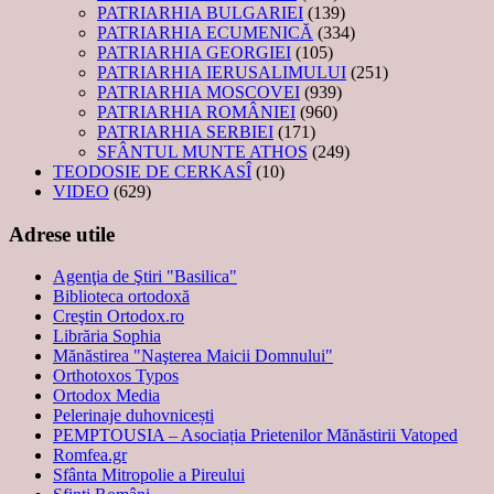
PATRIARHIA BULGARIEI
(139)
PATRIARHIA ECUMENICĂ
(334)
PATRIARHIA GEORGIEI
(105)
PATRIARHIA IERUSALIMULUI
(251)
PATRIARHIA MOSCOVEI
(939)
PATRIARHIA ROMÂNIEI
(960)
PATRIARHIA SERBIEI
(171)
SFÂNTUL MUNTE ATHOS
(249)
TEODOSIE DE CERKASÎ
(10)
VIDEO
(629)
Adrese utile
Agenţia de Ştiri "Basilica"
Biblioteca ortodoxă
Creştin Ortodox.ro
Librăria Sophia
Mănăstirea "Naşterea Maicii Domnului"
Orthotoxos Typos
Ortodox Media
Pelerinaje duhovnicești
PEMPTOUSIA – Asociația Prietenilor Mănăstirii Vatoped
Romfea.gr
Sfânta Mitropolie a Pireului