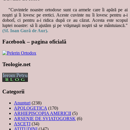
"Cuvintele noastre ortodoxe sunt ca armele care îi apără pe ai
noştri şi îi lovesc pe eretici. Aceste cuvinte nu îi lovesc pentru a-i
doborî, ci pentru a-i ridica după ce au căzut. Acesta este scopul
luptei noastre: să îi ajutăm şi pe vrăşmaşii noştri să se mântuiască."
(Sf. Ioan Gură de Aur).
Facebook – pagina oficială
Teologie.net
Categorii
Anunţuri
(238)
APOLOGETICA
(170)
ARHIEPISCOPIA AMERICII
(5)
ARSENIE DE SVIATOGORSK
(6)
ASCEȚI
(34)
ATITUDINI
(147)