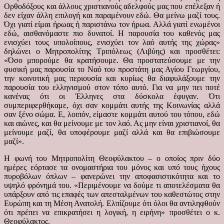
Ορθοδόξους και άλλους χριστιανούς αδελφούς μας που επέλεξαν ή
δεν είχαν άλλη επιλογή και παραμένουν εδώ. Θα μείνω μαζί τους.
Όχι γιατί είμαι ήρωας ή παριστάνω τον ήρωα. Αλλά γιατί ενωμένοι
εδώ, αισθανόμαστε πιο δυνατοί. Η παρουσία του καθενός μας
ενισχύει τους υπολοίπους, ενισχύει τον λαό αυτής της χώρας»
δηλώνει ο Μητροπολίτης Τριπόλεως (Λιβύης) και προσθέτει:
«Όσο μπορούμε θα κρατήσουμε. Θα προστατεύσουμε με την
φυσική μας παρουσία το Ναό του προστάτη μας Αγίου Γεωργίου,
την κοινοτική μας περιουσία και κυρίως θα διαφυλάξουμε την
παρουσία του ελληνισμού στον τόπο αυτό. Για να μην πει ποτέ
κανένας ότι οι Έλληνες στα δύσκολα έφυγαν. Ότι
συμπεριφερθήκαμε, όχι σαν κομμάτι αυτής της Κοινωνίας αλλά
σαν ξένο σώμα. Ε, λοιπόν, είμαστε κομμάτι αυτού του τόπου, εδώ
και αιώνες, και θα μείνουμε με τον λαό. Ας μην είναι χριστιανοί, θα
μείνουμε μαζί, θα υποφέρουμε μαζί αλλά και θα επιβιώσουμε
μαζί».
Η φωνή του Μητροπολίτη Θεοφύλακτου – ο οποίος πριν δύο
ημέρες εόρτασε τα ονομαστήρια του μόνος και υπό τους ήχους
πυροβόλων όπλων – φανερώνει την αποφασιστικότητα και το
υψηλό φρόνημά του. «Περιμένουμε να δούμε τι αποτελέσματα θα
υπάρξουν από τις επαφές των απεσταλμένων του καθεστώτος στην
Ευρώπη και τη Μέση Ανατολή. Ελπίζουμε ότι όλοι θα αντιληφθούν
ότι πρέπει να επικρατήσει η λογική, η ειρήνη» προσθέτει ο κ.
Θεοφύλακτος.