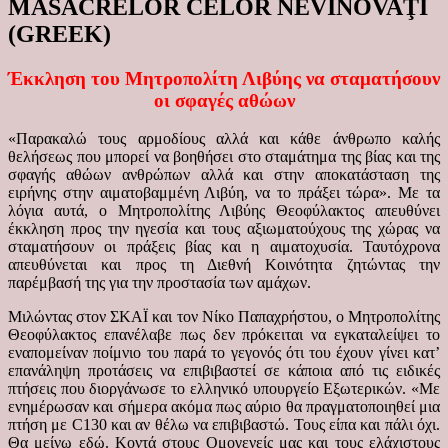
MASACRELOR CELOR NEVINOVAŢI
(GREEK)
Έκκληση του Μητροπολίτη Λιβύης να σταματήσουν
οι σφαγές αθώων
«Παρακαλώ τους αρμοδίους αλλά και κάθε άνθρωπο καλής
θελήσεως που μπορεί να βοηθήσει στο σταμάτημα της βίας και της
σφαγής αθώων ανθρώπων αλλά και στην αποκατάσταση της
ειρήνης στην αιματοβαμμένη Λιβύη, να το πράξει τώρα». Με τα
λόγια αυτά, ο Μητροπολίτης Λιβύης Θεοφύλακτος απευθύνει
έκκληση προς την ηγεσία και τους αξιωματούχους της χώρας να
σταματήσουν οι πράξεις βίας και η αιματοχυσία. Ταυτόχρονα
απευθύνεται και προς τη Διεθνή Κοινότητα ζητώντας την
παρέμβασή της για την προστασία των αμάχων.
Μιλώντας στον ΣΚΑΪ και τον Νίκο Παπαχρήστου, ο Μητροπολίτης
Θεοφύλακτος επανέλαβε πως δεν πρόκειται να εγκαταλείψει το
εναπομείναν ποίμνιο του παρά το γεγονός ότι του έχουν γίνει κατ’
επανάληψη προτάσεις να επιβιβαστεί σε κάποια από τις ειδικές
πτήσεις που διοργάνωσε το ελληνικό υπουργείο Εξωτερικών. «Με
ενημέρωσαν και σήμερα ακόμα πως αύριο θα πραγματοποιηθεί μια
πτήση με C130 και αν θέλω να επιβιβαστώ. Τους είπα και πάλι όχι.
Θα μείνω εδώ. Κοντά στους Ομογενείς μας και τους ελάχιστους