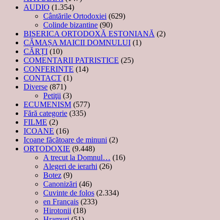
AUDIO
(1.354)
Cântările Ortodoxiei
(629)
Colinde bizantine
(90)
BISERICA ORTODOXĂ ESTONIANĂ
(2)
CĂMAȘA MAICII DOMNULUI
(1)
CĂRȚI
(10)
COMENTARII PATRISTICE
(25)
CONFERINTE
(14)
CONTACT
(1)
Diverse
(871)
Petiţii
(3)
ECUMENISM
(577)
Fără categorie
(335)
FILME
(2)
ICOANE
(16)
Icoane făcătoare de minuni
(2)
ORTODOXIE
(9.448)
A trecut la Domnul…
(16)
Alegeri de ierarhi
(26)
Botez
(9)
Canonizări
(46)
Cuvinte de folos
(2.334)
en Français
(233)
Hirotonii
(18)
Hramuri
(51)