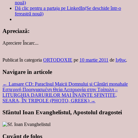
nouă)
Dă clic pentru a partaja pe LinkedIn(Se deschide într-o
fereastră nouă)
Apreciază:
Apreciere
Încarc...
Publicat în categoria
ORTODOXIE
pe
10 martie 2011
de
Ιχθυς
.
Navigare în articole
←
Lansare CD: Paraclisul Maicii Domnului şi Cântări monahale
Εσπερινή Προηγιασμένη Θεία Λειτουργία στην Τρίπολη –
LITURGHIA DARURILOR MAI ÎNAINTE SFINŢITE,
SEARA, ÎN TRIPOLE (PHOTO, GREEK)
→
Sfântul Ioan Evanghelistul, Apostolul dragostei
Cuvânt de folos