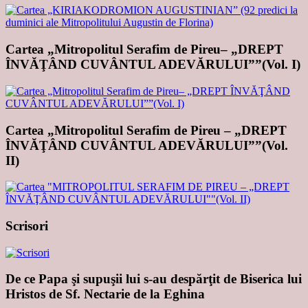
Cartea „Mitropolitul Serafim de Pireu– „DREPT
ÎNVĂŢÂND CUVÂNTUL ADEVĂRULUI””(Vol. I)
Cartea „Mitropolitul Serafim de Pireu – „DREPT
ÎNVĂŢÂND CUVÂNTUL ADEVĂRULUI””(Vol.
II)
Scrisori
De ce Papa şi supuşii lui s-au despărţit de Biserica lui
Hristos de Sf. Nectarie de la Eghina