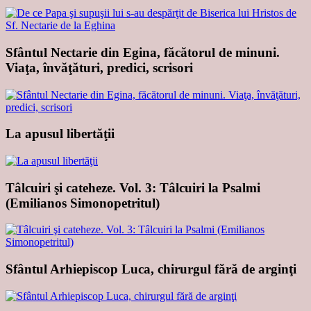
Sfântul Nectarie din Egina, făcătorul de minuni.
Viaţa, învăţături, predici, scrisori
La apusul libertăţii
Tâlcuiri şi cateheze. Vol. 3: Tâlcuiri la Psalmi
(Emilianos Simonopetritul)
Sfântul Arhiepiscop Luca, chirurgul fără de arginţi