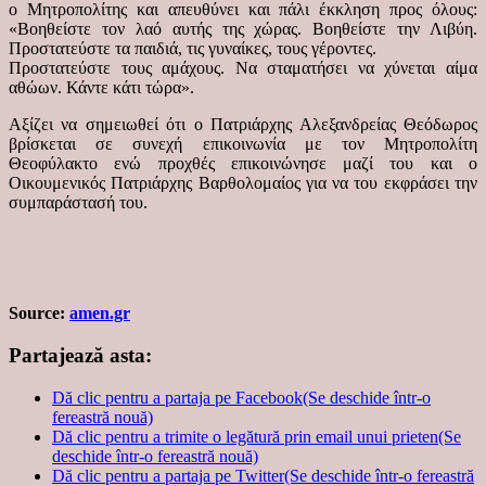
ο Μητροπολίτης και απευθύνει και πάλι έκκληση προς όλους:
«Βοηθείστε τον λαό αυτής της χώρας. Βοηθείστε την Λιβύη.
Προστατεύστε τα παιδιά, τις γυναίκες, τους γέροντες.
Προστατεύστε τους αμάχους. Να σταματήσει να χύνεται αίμα
αθώων. Κάντε κάτι τώρα».
Αξίζει να σημειωθεί ότι ο Πατριάρχης Αλεξανδρείας Θεόδωρος
βρίσκεται σε συνεχή επικοινωνία με τον Μητροπολίτη
Θεοφύλακτο ενώ προχθές επικοινώνησε μαζί του και ο
Οικουμενικός Πατριάρχης Βαρθολομαίος για να του εκφράσει την
συμπαράστασή του.
Source:
amen.gr
Partajează asta:
Dă clic pentru a partaja pe Facebook(Se deschide într-o
fereastră nouă)
Dă clic pentru a trimite o legătură prin email unui prieten(Se
deschide într-o fereastră nouă)
Dă clic pentru a partaja pe Twitter(Se deschide într-o fereastră