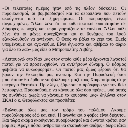
«Οι τελευταίες ημέρες ήταν από τις πλέον δύσκολες. Οι
πυροβολισμοί, οι βομβαρδισμοί και τα αεροπλάνα που πετούν
ακούγονται από τα ξημερώματα. Οι πληροφορίες είναι
συγκεχυμένες. Άλλοι λένε ότι οι καθεστωτικοί επικράτησαν σε
διάφορες περιοχές και τώρα γιορτάζουν τα επινίκια. Άλλοι πάλι
λένε ότι οι μάχες συνεχίζονται και οι δυνάμεις του λαού
εξακολουθούν να αντέχουν. Ο Θεός να βάλει το χέρι του. Εμείς
υπομένουμε και αγωνιούμε. Είναι άγνωστο και αβέβαιο το αύριο
για όλο το λαό» μας είπε ο Μητροπολίτης Λιβύης.
«Λειτουργώ στο Ναό μας στον οποίο κάθε μέρα έρχονται λιγοστοί
πιστοί για να προσευχηθούν, να αντλήσουν δύναμη. Ο κόσμος
φοβάται να κυκλοφορήσει. Οι πιστοί μας όμως ξέρουν ότι θα
βρουν την Εκκλησία μας ανοικτή. Και την Παρασκευή όσοι
μπορέσουν θα έρθουν να ψάλλουμε μαζί τους Χαιρετισμούς στην
υπεραγία Θεοτόκο. Πριν λίγο, ζύμωσα το πρόσφορο για την θεία
λειτουργία. Προσπαθούμε να κάνουμε όλα όσα πρέπει, υπό αυτές
τις συνθήκες, χωρίς να χάνουμε το κουράγιο μας» δηλώνει στον
ΣΚΑΪ ο κ. Θεοφύλακτος και προσθέτει:
«Βιώνουμε όλοι μας τον τρόμο του πολέμου. Ακούμε
πυροβολισμούς εδώ και εκεί. Η αγωνία και ο φόβος είναι διάχυτοι.
Και τώρα ακόμα ακούγονται πυροβολισμοί και δυνατοί κρότοι σαν
βόμβες. Άραγε πόσοι άνθρωποι θα σκοτωθούν απόψε;» διερωτάται