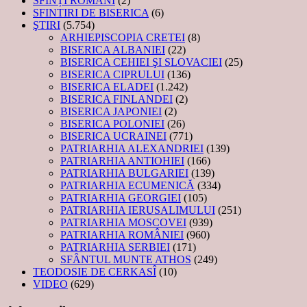
SFINȚI ROMÂNI
(2)
SFINTIRI DE BISERICA
(6)
ŞTIRI
(5.754)
ARHIEPISCOPIA CRETEI
(8)
BISERICA ALBANIEI
(22)
BISERICA CEHIEI ŞI SLOVACIEI
(25)
BISERICA CIPRULUI
(136)
BISERICA ELADEI
(1.242)
BISERICA FINLANDEI
(2)
BISERICA JAPONIEI
(2)
BISERICA POLONIEI
(26)
BISERICA UCRAINEI
(771)
PATRIARHIA ALEXANDRIEI
(139)
PATRIARHIA ANTIOHIEI
(166)
PATRIARHIA BULGARIEI
(139)
PATRIARHIA ECUMENICĂ
(334)
PATRIARHIA GEORGIEI
(105)
PATRIARHIA IERUSALIMULUI
(251)
PATRIARHIA MOSCOVEI
(939)
PATRIARHIA ROMÂNIEI
(960)
PATRIARHIA SERBIEI
(171)
SFÂNTUL MUNTE ATHOS
(249)
TEODOSIE DE CERKASÎ
(10)
VIDEO
(629)