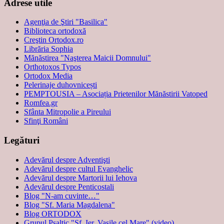
Adrese utile
Agenţia de Ştiri "Basilica"
Biblioteca ortodoxă
Creştin Ortodox.ro
Librăria Sophia
Mănăstirea "Naşterea Maicii Domnului"
Orthotoxos Typos
Ortodox Media
Pelerinaje duhovnicești
PEMPTOUSIA – Asociația Prietenilor Mănăstirii Vatoped
Romfea.gr
Sfânta Mitropolie a Pireului
Sfinţi Români
Legături
Adevărul despre Adventişti
Adevărul despre cultul Evanghelic
Adevărul despre Martorii lui Iehova
Adevărul despre Penticostali
Blog "N-am cuvinte…"
Blog "Sf. Maria Magdalena"
Blog ORTODOX
Grupul Psaltic "Sf. Ier. Vasile cel Mare" (video)