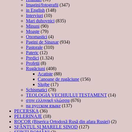
Imagini/fotografii
(347)
in English
(148)
Interviuri
(10)
Mari duhovnici
(835)
Minuni
(90)
Moaşte
(79)
Onomastici
(4)
Pagini de Sinaxar
(934)
Pastorale
(310)
Pateric
(12)
Predici
(1.324)
Profetii
(8)
Rugăciuni
(408)
Acatiste
(88)
Canoane de rugăciune
(156)
Slujbe
(17)
Schismatici
(78)
TEOLOGIA VECHIULUI TESTAMENT
(14)
στην ελληνική γλώσσα
(676)
на русском языке
(137)
PECERSKA
(36)
PELERINAJE
(18)
ROCOR (Biserica Ortodoxă Rusă din afara Rusiei)
(2)
SFÂNTUL ȘI MARELE SINOD
(127)