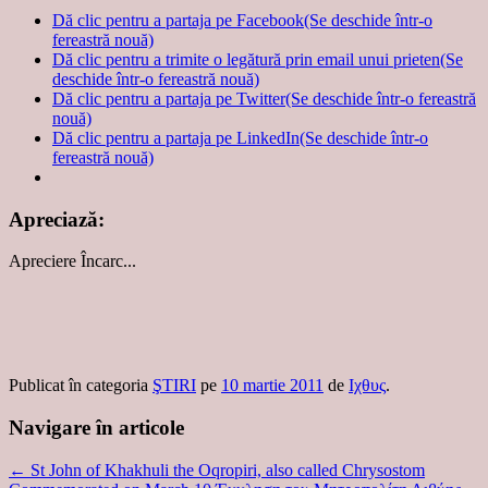
Dă clic pentru a partaja pe Facebook(Se deschide într-o
fereastră nouă)
Dă clic pentru a trimite o legătură prin email unui prieten(Se
deschide într-o fereastră nouă)
Dă clic pentru a partaja pe Twitter(Se deschide într-o fereastră
nouă)
Dă clic pentru a partaja pe LinkedIn(Se deschide într-o
fereastră nouă)
Apreciază:
Apreciere
Încarc...
Publicat în categoria
ŞTIRI
pe
10 martie 2011
de
Ιχθυς
.
Navigare în articole
←
St John of Khakhuli the Oqropiri, also called Chrysostom