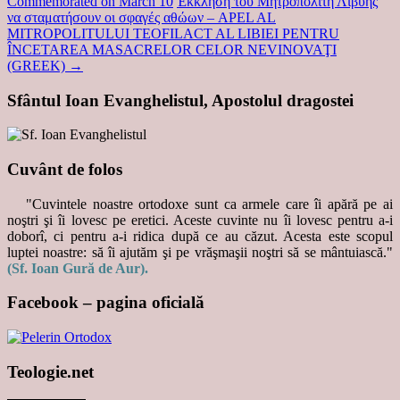
Commemorated on March 10
Έκκληση του Μητροπολίτη Λιβύης
να σταματήσουν οι σφαγές αθώων – APEL AL
MITROPOLITULUI TEOFILACT AL LIBIEI PENTRU
ÎNCETAREA MASACRELOR CELOR NEVINOVAŢI
(GREEK)
→
Sfântul Ioan Evanghelistul, Apostolul dragostei
Cuvânt de folos
"Cuvintele noastre ortodoxe sunt ca armele care îi apără pe ai
noştri şi îi lovesc pe eretici. Aceste cuvinte nu îi lovesc pentru a-i
doborî, ci pentru a-i ridica după ce au căzut. Acesta este scopul
luptei noastre: să îi ajutăm şi pe vrăşmaşii noştri să se mântuiască."
(Sf. Ioan Gură de Aur).
Facebook – pagina oficială
Teologie.net