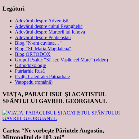
Legături
Adevărul despre Adventişti
Adevărul despre cultul Evanghelic
Adevărul despre Martorii lui Iehova
Adevărul despre Penticostali
Blog "N-am cuvinte…"
Blog "Sf. Maria Magdalena"
Blog ORTODOX
Grupul Psaltic "Sf. Ier. Vasile cel Mare" (video)
Orthodoxologie
Patriarhia Rusă
Psalţii Catedralei Patriarhale
Vatopedu (română)
VIAŢA, PARACLISUL ŞI ACATISTUL
SFÂNTULUI GAVRIIL GEORGIANUL
Cartea “Ne vorbeşte Părintele Augustin,
Mitropolitul de 103 ani”