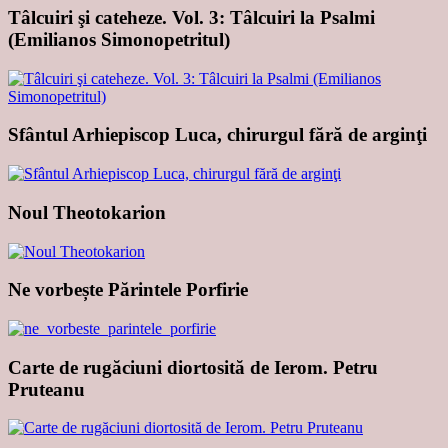
Tâlcuiri şi cateheze. Vol. 3: Tâlcuiri la Psalmi
(Emilianos Simonopetritul)
Sfântul Arhiepiscop Luca, chirurgul fără de arginţi
Noul Theotokarion
Ne vorbește Părintele Porfirie
Carte de rugăciuni diortosită de Ierom. Petru
Pruteanu