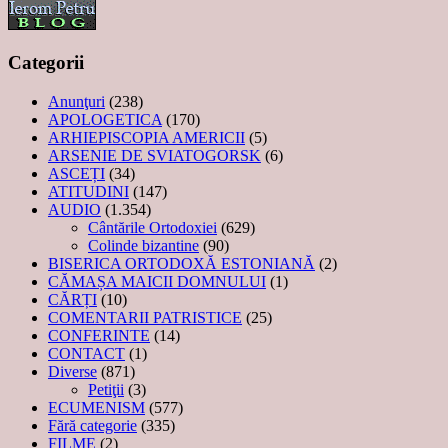
Categorii
Anunţuri
(238)
APOLOGETICA
(170)
ARHIEPISCOPIA AMERICII
(5)
ARSENIE DE SVIATOGORSK
(6)
ASCEȚI
(34)
ATITUDINI
(147)
AUDIO
(1.354)
Cântările Ortodoxiei
(629)
Colinde bizantine
(90)
BISERICA ORTODOXĂ ESTONIANĂ
(2)
CĂMAȘA MAICII DOMNULUI
(1)
CĂRȚI
(10)
COMENTARII PATRISTICE
(25)
CONFERINTE
(14)
CONTACT
(1)
Diverse
(871)
Petiţii
(3)
ECUMENISM
(577)
Fără categorie
(335)
FILME
(2)