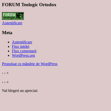
FORUM Teologic Ortodox
Autentificare
Meta
Autentificare
Flux intrări
Flux comentarii
WordPress.org
Propulsat cu mândrie de WordPress
‹
›
×
‹
›
×
%d
blogeri au apreciat: