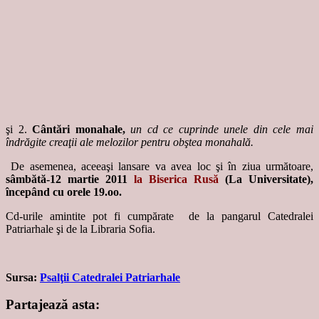
şi 2.
Cântări monahale,
un cd ce cuprinde unele din cele mai
îndrăgite creaţii ale melozilor pentru obştea monahală.
De asemenea, aceeaşi lansare va avea loc şi în ziua următoare,
sâmbătă-12 martie 2011
la Biserica Rusă
(La Universitate),
începând cu orele 19.oo.
Cd-urile amintite pot fi cumpărate de la pangarul Catedralei
Patriarhale şi de la Libraria Sofia.
Sursa:
Psalţii Catedralei Patriarhale
Partajează asta: