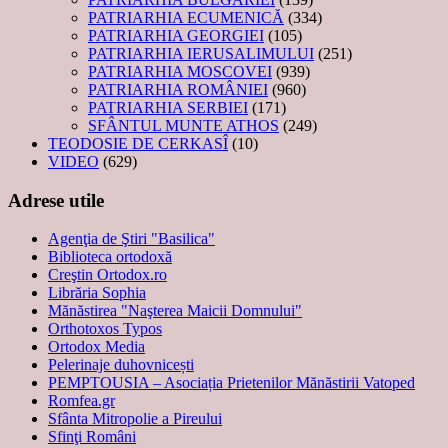
PATRIARHIA ECUMENICĂ
(334)
PATRIARHIA GEORGIEI
(105)
PATRIARHIA IERUSALIMULUI
(251)
PATRIARHIA MOSCOVEI
(939)
PATRIARHIA ROMÂNIEI
(960)
PATRIARHIA SERBIEI
(171)
SFÂNTUL MUNTE ATHOS
(249)
TEODOSIE DE CERKASÎ
(10)
VIDEO
(629)
Adrese utile
Agenţia de Ştiri "Basilica"
Biblioteca ortodoxă
Creştin Ortodox.ro
Librăria Sophia
Mănăstirea "Naşterea Maicii Domnului"
Orthotoxos Typos
Ortodox Media
Pelerinaje duhovnicești
PEMPTOUSIA – Asociația Prietenilor Mănăstirii Vatoped
Romfea.gr
Sfânta Mitropolie a Pireului
Sfinţi Români