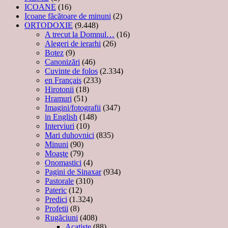
ICOANE
(16)
Icoane făcătoare de minuni
(2)
ORTODOXIE
(9.448)
A trecut la Domnul…
(16)
Alegeri de ierarhi
(26)
Botez
(9)
Canonizări
(46)
Cuvinte de folos
(2.334)
en Français
(233)
Hirotonii
(18)
Hramuri
(51)
Imagini/fotografii
(347)
in English
(148)
Interviuri
(10)
Mari duhovnici
(835)
Minuni
(90)
Moaşte
(79)
Onomastici
(4)
Pagini de Sinaxar
(934)
Pastorale
(310)
Pateric
(12)
Predici
(1.324)
Profetii
(8)
Rugăciuni
(408)
Acatiste
(88)