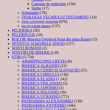
Canoane de rugăciune
(156)
Slujbe
(17)
Schismatici
(78)
TEOLOGIA VECHIULUI TESTAMENT
(14)
στην ελληνική γλώσσα
(676)
на русском языке
(137)
PECERSKA
(36)
PELERINAJE
(18)
ROCOR (Biserica Ortodoxă Rusă din afara Rusiei)
(2)
SFÂNTUL ȘI MARELE SINOD
(127)
SFINȚI ROMÂNI
(2)
SFINTIRI DE BISERICA
(6)
ŞTIRI
(5.754)
ARHIEPISCOPIA CRETEI
(8)
BISERICA ALBANIEI
(22)
BISERICA CEHIEI ŞI SLOVACIEI
(25)
BISERICA CIPRULUI
(136)
BISERICA ELADEI
(1.242)
BISERICA FINLANDEI
(2)
BISERICA JAPONIEI
(2)
BISERICA POLONIEI
(26)
BISERICA UCRAINEI
(771)
PATRIARHIA ALEXANDRIEI
(139)
PATRIARHIA ANTIOHIEI
(166)
PATRIARHIA BULGARIEI
(139)