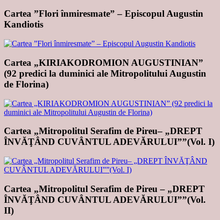
Cartea ”Flori înmiresmate” – Episcopul Augustin
Kandiotis
Cartea „KIRIAKODROMION AUGUSTINIAN”
(92 predici la duminici ale Mitropolitului Augustin
de Florina)
Cartea „Mitropolitul Serafim de Pireu– „DREPT
ÎNVĂŢÂND CUVÂNTUL ADEVĂRULUI””(Vol. I)
Cartea „Mitropolitul Serafim de Pireu – „DREPT
ÎNVĂŢÂND CUVÂNTUL ADEVĂRULUI””(Vol.
II)