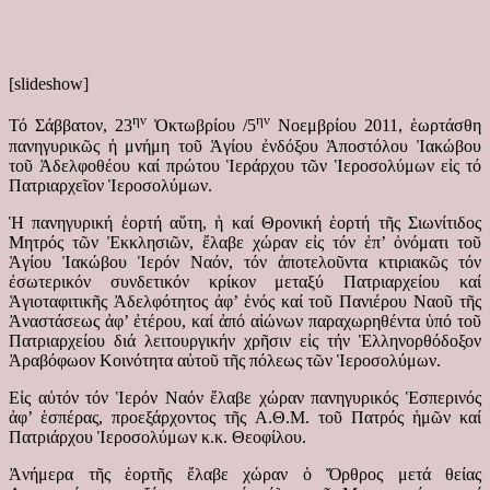
[slideshow]
ην
ην
Τό Σάββατον, 23
Ὀκτωβρίου /5
Νοεμβρίου 2011, ἑωρτάσθη
πανηγυρικῶς ἡ μνήμη τοῦ Ἁγίου ἐνδόξου Ἀποστόλου Ἰακώβου
τοῦ Ἀδελφοθέου καί πρώτου Ἱεράρχου τῶν Ἱεροσολύμων εἰς τό
Πατριαρχεῖον Ἱεροσολύμων.
Ἡ πανηγυρική ἑορτή αὕτη, ἡ καί Θρονική ἑορτή τῆς Σιωνίτιδος
Μητρός τῶν Ἐκκλησιῶν,
ἔλαβε χώραν εἰς τόν ἐπ’ ὀνόματι τοῦ
Ἁγίου Ἰακώβου Ἱερόν Ναόν, τόν ἀποτελοῦντα κτιριακῶς τόν
ἐσωτερικόν συνδετικόν κρίκον μεταξύ Πατριαρχείου καί
Ἁγιοταφιτικῆς Ἀδελφότητος ἀφ’ ἑνός καί τοῦ Πανιέρου Ναοῦ τῆς
Ἀναστάσεως ἀφ’ ἐτέρου, καί ἀπό αἰώνων παραχωρηθέντα ὑπό τοῦ
Πατριαρχείου διά λειτουργικήν χρῆσιν εἰς τήν Ἑλληνορθόδοξον
Ἀραβόφωον Κοινότητα αὐτοῦ τῆς πόλεως τῶν Ἱεροσολύμων.
Εἰς αὐτόν τόν Ἱερόν Ναόν ἔλαβε χώραν πανηγυρικός Ἑσπερινός
ἀφ’ ἑσπέρας, προεξάρχοντος τῆς Α.Θ.Μ. τοῦ Πατρός ἡμῶν καί
Πατριάρχου Ἱεροσολύμων κ.κ. Θεοφίλου.
Ἀνήμερα τῆς ἑορτῆς ἔλαβε χώραν ὁ Ὄρθρος μετά θείας