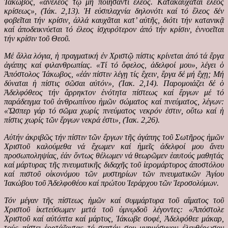
Ἰάκωβος, «ἀνέλεος τῷ μή ποιήσαντι ἔλεος. Κατακαυχᾶται ἔλεος
κρίσεως», (Ἰάκ. 2,13). Ἡ εὐσπλαχνία δηλονότι καί τό ἔλεος δέν
φοβεῖται τήν κρίσιν, ἀλλά καυχᾶται κατ’ αὐτῆς, διότι τήν κατανικᾷ
καί ἀποδεικνύεται τό ἐλεος ἰσχυρότερον ἀπό τήν κρίσιν, ἐννοεῖται
τήν κρίσιν τοῦ Θεοῦ.
Μέ ἄλλα λόγια, ἡ πραγματική ἐν Χριστῷ πίστις κρίνεται ἀπό τά ἔργα
ἀγάπης καί φιλανθρωπίας. «Τί τό ὄφελος, ἀδελφοί μου», λέγει ὁ
Ἀπόστολος Ἰάκωβος, «ἐάν πίστιν λέγῃ τίς ἔχειν, ἔργα δέ μή ἔχῃ; Μή
δύναται ἡ πίστις σῶσαι αὐτόν», (Ἰακ. 2,14). Παρομοιάζει δέ ὁ
Ἀδελφόθεος τήν ἄρρηκτον ἑνότητα πίστεως καί ἔργων μέ τό
παράδειγμα τοῦ ἀνθρωπίνου ἡμῶν σώματος καί πνεύματος, λέγων:
«Ὥσπερ γάρ τό σῶμα χωρίς πνεύματος νεκρόν ἐστιν, οὕτω καί ἡ
πίστις χωρίς τῶν ἔργων νεκρά ἐστι», (Ἰακ. 2,26).
Αὐτήν ἀκριβῶς τήν πίστιν τῶν ἔργων τῆς ἀγάπης τοῦ Σωτῆρος ἡμῶν
Χριστοῦ καλούμεθα νά ἔχωμεν καί ἡμεῖς ἀδελφοί μου ἄνευ
προσωποληψίας, ἐάν ὄντως θέλωμεν νά θεωρῶμεν ἑαυτούς μαθητάς
καί μάρτυρας τῆς πνευματικῆς διδαχῆς τοῦ ἱερομάρτυρος ἀποστόλου
καί πιστοῦ οἰκονόμου τῶν μυστηρίων τῶν πνευματικῶν Ἁγίου
Ἰακώβου τοῦ Ἀδελφοθέου καί πρώτου Ἱεράρχου τῶν Ἱεροσολύμων.
Τόν μέγαν τῆς πίστεως ἡμῶν καί συμμάρτυρα τοῦ αἵματος τοῦ
Χριστοῦ ἱκετεύσωμεν μετά τοῦ ὑμνῳδοῦ λέγοντες: «Ἀπόστολε
Χριστοῦ καί αὐτόπτα καί μάρτυς, Ἰάκωβε σοφέ, Ἀδελφόθεε μάκαρ,
τούς πίστει ἑορτάζοντας τό σεπτόν σου μνημόσυνον ἐλευθέρωσον