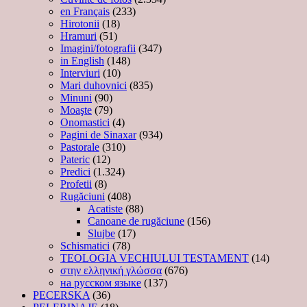
en Français
(233)
Hirotonii
(18)
Hramuri
(51)
Imagini/fotografii
(347)
in English
(148)
Interviuri
(10)
Mari duhovnici
(835)
Minuni
(90)
Moaşte
(79)
Onomastici
(4)
Pagini de Sinaxar
(934)
Pastorale
(310)
Pateric
(12)
Predici
(1.324)
Profetii
(8)
Rugăciuni
(408)
Acatiste
(88)
Canoane de rugăciune
(156)
Slujbe
(17)
Schismatici
(78)
TEOLOGIA VECHIULUI TESTAMENT
(14)
στην ελληνική γλώσσα
(676)
на русском языке
(137)
PECERSKA
(36)