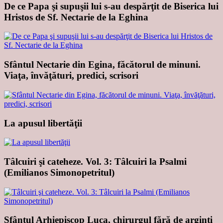
De ce Papa şi supuşii lui s-au despărţit de Biserica lui
Hristos de Sf. Nectarie de la Eghina
Sfântul Nectarie din Egina, făcătorul de minuni.
Viaţa, învăţături, predici, scrisori
La apusul libertăţii
Tâlcuiri şi cateheze. Vol. 3: Tâlcuiri la Psalmi
(Emilianos Simonopetritul)
Sfântul Arhiepiscop Luca, chirurgul fără de arginţi