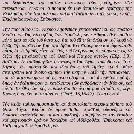
καί διδάσκαλος καί πιστός οἰκονόμος τῶν μυστηρίων τῶν
πνευματικῶν, δηλονότι ὁ πρῶτος ἐκ τῶν ἀποστόλων Ἱεράρχης τῆς
Ἐκκλησίας τῶν Ἱεροσολύμων καί κατ’ ἐπέκτασιν ὁ τῆς οἰκουμενικῆς
Ἐκκλησίας πρῶτος Ἐπίσκοπος.
Τήν παρ’ Αὐτοῦ τοῦ Κυρίου ληφθεῖσαν χειροτονίαν του ὡς πρώτου
Ἐπισκόπου τῆς Ἐκκλησίας τῶν Ἱεροσολύμων ἐπεσφράγισεν πρῶτον
μέν ὁ μαρτυρικός τοῦ θάνατος, ὅτε τοῦ ἐζητήθη ἐνώπιον τοῦ λαοῦ νά
δώσῃ τήν μαρτυρίαν του περί Ἰησοῦ τοῦ Ναζωραίου καί ὡμολόγησε
οὗτος ὅτι ὁ Ἰησοῦς εἶναι «ὁ Υἱός τοῦ Ἀνθρώπου, ὁ καθήμενος εἰς τά
δεξιά τῆς μεγαλωσύνης τοῦ Θεοῦ καί Πατρός αὐτοῦ», (Ἑβρ. 1,3).
Δεύτερον δέ ἐπεσφράγισεν ἡ ἀναφορά τοῦ Ἁγίου Ἰακώβου εἰς τούς
λόγους τῶν προφητῶν καί ἰδιαιτέρως τοῦ Ἀμώς: «μετά ταῦτα
ἀναστρέψω καί ἀνοικοδομήσω τήν σκηνήν Δαυΐδ τήν πεπτωκυῖαν,
καί τά κατεσκαμμένα αὐτῆς ἀνοικοδομήσω καί ἀνορθώσω αὐτήν,
ὅπως ἄν ἐκζητήσωσιν οἱ κατάλοιποι τῶν ἀνθρώπων τόν Κύριον, καί
πάντα τά ἔθνη ἐφ’ οὕς ἐπικέκληται τό ὄνομά μου ἐπ’αὐτούς, λέγει
Κύριος ὁ ποιῶν ταῦτα πάντα», (Πραξ. 15,16-17). Είναι σωστό.
Τῆς ἱερᾶς ταύτης προφητικῆς καί ἀποστολικῆς παρακαταθήκης τοῦ
Θεοῦ Λόγου, Κυρίου δέ ἡμῶν Ἰησοῦ Χριστοῦ, οἰκονόμοι καί
διάκονοι ἀνεδείχθησαν οἱ κατά διαδοχήν κοσμήσαντες τόν ἔνδοξον
καί μαρτυρικόν θρόνον Ἰακώβου τοῦ Ἀδελφοθέου, Ἐπίσκοποι καί
Πατριάρχαι τῶν Ἱεροσολύμων.