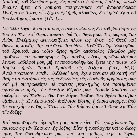
Χριστοῦ, τοῦ Σωτῆρος μας, ὡς κηρύττει ὁ σοφός Παῦλος: «ἀλλά
ἔσωσεν ἡμᾶς διά λουτροῦ παλιγεννεσίας καί ἀνακαινώσεως
Πνεύματος Ἁγίου, οὗ ἐξέχεεν ἐφ’ ἡμᾶς πλουσίως διά Ἰησοῦ Χριστοῦ
τοῦ Σωτῆρος ἡμῶν», (Τίτ. 3,5).
Μέ ἄλλα λόγια, ἀγαπητοί μου, ὁ ἀναγεννώμενος διά τοῦ βαπτίσματος
τοῦ Χριστοῦ καί σφραγιζόμενος διά τῆς σφραγῖδος τῆς δωρεᾶς τοῦ
Ἁγίου Πνεύματος ἀναγνωρίζεται πλεόν ὡς γένος τοῦ Θεοῦ καί
συνεπῶς πολίτης τῆς πολιτείας τοῦ Θεοῦ, τουτέστιν τῆς Ἐκκλησίας
τοῦ Χριστοῦ. Διά τοῦτο ἅγιος ἡμῶν ἀπόστολος Ἰάκωβος μᾶς
προτρέπει νά ἀποφεύγωμεν τήν παντός εἴδους προσωπ
o
ληψίαν
λέγων: «ἀδελφοί μου, μή ἐν προσωποληψίαις ἔχετε τήν πίστιν τοῦ
Κυρίου ἡμῶν Ἰησοῦ Χριστοῦ τῆς δόξης», (Ἰάκ, Β’,1).
Ἀναλυτικώτερον εἰπεῖν: «Ἀδελφοί μου, ἔχετε πάντοτε εἰλικρινῆ καί
θεάρεστα ἑλατήρια εἰς τάς ἐκδηλώσεις τῆς εὐσεβοῦς θρησκείας σας
καί μή συντροφεύητε μέ πράξεις μεροληψίας καί προτιμήσεις
προσώπων πρός τόν ἔνδοξον Κύριόν μας, Ἰησοῦν Χριστόν εἰς
οὐδεμίαν περίστασιν». Διά τῶν λόγων τούτων τοῦ Ἁγίου Ἰακώβου
ἐξαίρεται ἡ τῶν Χριστιανῶν ἀπόλυτος ἰσότης, ἡ ὁποία ἀπορρέει ἀπό
τό περιεχόμενον τῆς πίστεως εἰς τόν Κύριον ἡμῶν Ἰησοῦν Χριστόν
τῆς δόξης.
Καί διερωτώμεθα, ἀγαπητοί μου, ποῖον εἶναι τό περιεχόμενον τῆς
πίστεως εἰς τόν Χριστόν τῆς δόξης; Εἶναι ἡ εὐσπλαχνία καί τό ἔλεος
πρός τόν συνάνθρωπόν μας. «Ἡ γάρ κρίσις», λέγει ὁ Ἅγιος