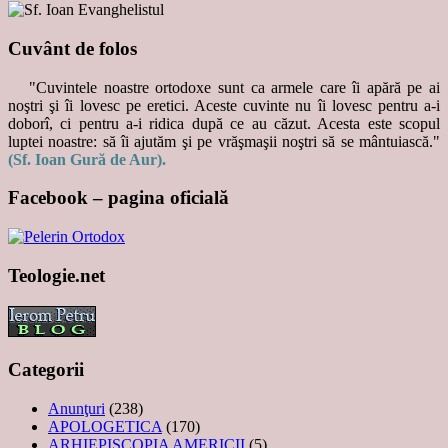
Cuvânt de folos
"Cuvintele noastre ortodoxe sunt ca armele care îi apără pe ai
noştri şi îi lovesc pe eretici. Aceste cuvinte nu îi lovesc pentru a-i
doborî, ci pentru a-i ridica după ce au căzut. Acesta este scopul
luptei noastre: să îi ajutăm şi pe vrăşmaşii noştri să se mântuiască."
(Sf. Ioan Gură de Aur).
Facebook – pagina oficială
Teologie.net
Categorii
Anunţuri
(238)
APOLOGETICA
(170)
ARHIEPISCOPIA AMERICII
(5)