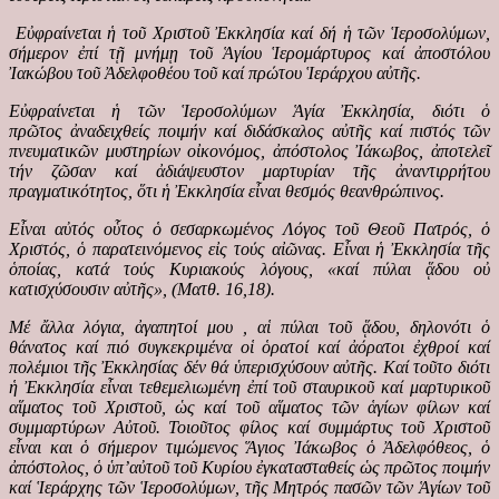
Εὐφραίνεται ἡ τοῦ Χριστοῦ Ἐκκλησία καί δή ἡ τῶν Ἱεροσολύμων,
σήμερον ἐπί τῇ μνήμῃ τοῦ Ἁγίου Ἱερομάρτυρος καί ἀποστόλου
Ἰακώβου τοῦ Ἀδελφοθέου τοῦ καί πρώτου Ἱεράρχου αὐτῆς.
Εὐφραίνεται ἡ τῶν Ἱεροσολύμων Ἁγία Ἐκκλησία, διότι ὁ
πρῶτος
ἀναδειχθείς ποιμήν καί διδάσκαλος αὐτῆς καί πιστός τῶν
πνευματικῶν μυστηρίων οἰκονόμος, ἀπόστολος Ἰάκωβος, ἀποτελεῖ
τήν ζῶσαν καί ἀδιάψευστον μαρτυρίαν τῆς ἀναντιρρήτου
πραγματικότητος, ὅτι ἡ Ἐκκλησία εἶναι θεσμός θεανθρώπινος.
Εἶναι αὐτός οὗτος ὁ σεσαρκωμένος Λόγος τοῦ Θεοῦ Πατρός, ὁ
Χριστός, ὁ παρατεινόμενος εἰς τούς αἰῶνας. Εἶναι ἡ Ἐκκλησία τῆς
ὁποίας, κατά τούς Κυριακούς λόγους, «καί πύλαι ᾅδου οὐ
κατισχύσουσιν αὐτῆς», (Ματθ. 16,18).
Μέ ἄλλα λόγια, ἀγαπητοί μου , αἱ πύλαι τοῦ ᾅδου, δηλονότι ὁ
θάνατος καί πιό συγκεκριμένα οἱ ὁρατοί καί ἀόρατοι ἐχθροί καί
πολέμιοι τῆς Ἐκκλησίας δέν θά ὑπερισχύσουν αὐτῆς. Καί τοῦτο διότι
ἡ Ἐκκλησία εἶναι τεθεμελιωμένη ἐπί τοῦ σταυρικοῦ καί μαρτυρικοῦ
αἵματος τοῦ Χριστοῦ, ὡς καί τοῦ αἵματος τῶν ἁγίων φίλων καί
συμμαρτύρων Αὐτοῦ. Τοιοῦτος φίλος καί συμμάρτυς τοῦ Χριστοῦ
εἶναι και ὁ σήμερον τιμώμενος Ἅγιος Ἰάκωβος ὁ Ἀδελφόθεος, ὁ
ἀπόστολος, ὁ ὑπ’αὐτοῦ τοῦ Κυρίου ἐγκατασταθείς ὡς πρῶτος ποιμήν
καί Ἱεράρχης τῶν Ἱεροσολύμων, τῆς Μητρός πασῶν τῶν Ἁγίων τοῦ