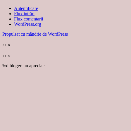
Autentificare
Flux intrări
Flux comentarii
WordPress.org
Propulsat cu mândrie de WordPress
‹
›
×
‹
›
×
%d
blogeri au apreciat: