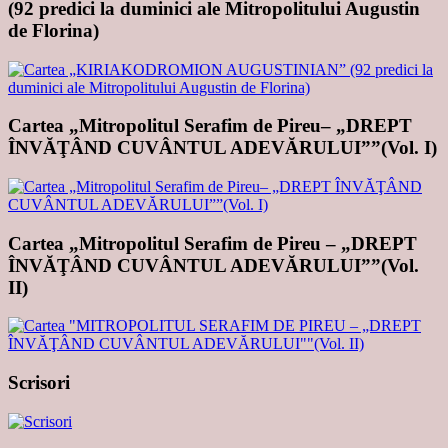
(92 predici la duminici ale Mitropolitului Augustin
de Florina)
Cartea „Mitropolitul Serafim de Pireu– „DREPT
ÎNVĂŢÂND CUVÂNTUL ADEVĂRULUI””(Vol. I)
Cartea „Mitropolitul Serafim de Pireu – „DREPT
ÎNVĂŢÂND CUVÂNTUL ADEVĂRULUI””(Vol.
II)
Scrisori