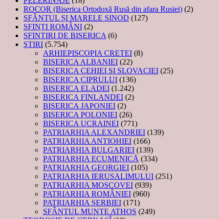
PELERINAJE
(18)
ROCOR (Biserica Ortodoxă Rusă din afara Rusiei)
(2)
SFÂNTUL ȘI MARELE SINOD
(127)
SFINȚI ROMÂNI
(2)
SFINTIRI DE BISERICA
(6)
ŞTIRI
(5.754)
ARHIEPISCOPIA CRETEI
(8)
BISERICA ALBANIEI
(22)
BISERICA CEHIEI ŞI SLOVACIEI
(25)
BISERICA CIPRULUI
(136)
BISERICA ELADEI
(1.242)
BISERICA FINLANDEI
(2)
BISERICA JAPONIEI
(2)
BISERICA POLONIEI
(26)
BISERICA UCRAINEI
(771)
PATRIARHIA ALEXANDRIEI
(139)
PATRIARHIA ANTIOHIEI
(166)
PATRIARHIA BULGARIEI
(139)
PATRIARHIA ECUMENICĂ
(334)
PATRIARHIA GEORGIEI
(105)
PATRIARHIA IERUSALIMULUI
(251)
PATRIARHIA MOSCOVEI
(939)
PATRIARHIA ROMÂNIEI
(960)
PATRIARHIA SERBIEI
(171)
SFÂNTUL MUNTE ATHOS
(249)