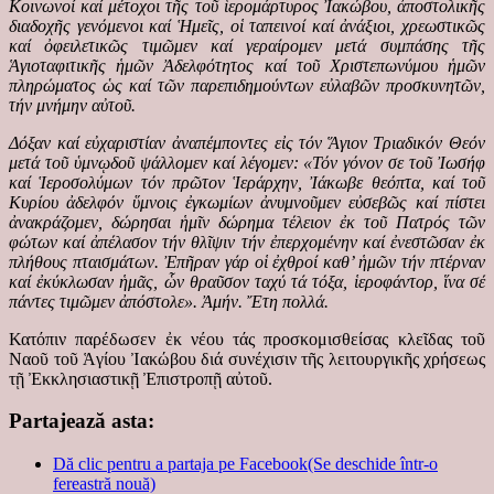
Κοινωνοί καί μέτοχοι τῆς τοῦ ἱερομάρτυρος Ἰακώβου, ἀποστολικῆς
διαδοχῆς γενόμενοι καί Ἡμεῖς, οἱ ταπεινοί καί ἀνάξιοι, χρεωστικῶς
καί ὀφειλετικῶς τιμῶμεν καί γεραίρομεν μετά συμπάσης τῆς
Ἁγιοταφιτικῆς ἡμῶν Ἀδελφότητος καί τοῦ Χριστεπωνύμου ἡμῶν
πληρώματος ὡς καί τῶν παρεπιδημούντων εὐλαβῶν προσκυνητῶν,
τήν μνήμην αὐτοῦ.
Δόξαν καί εὐχαριστίαν ἀναπέμποντες εἰς τόν Ἅγιον Τριαδικόν Θεόν
μετά τοῦ ὑμνῳδοῦ ψάλλομεν καί λέγομεν: «Τόν γόνον σε τοῦ Ἰωσήφ
καί Ἱεροσολύμων τόν πρῶτον Ἱεράρχην, Ἰάκωβε θεόπτα, καί τοῦ
Κυρίου ἀδελφόν ὕμνοις ἐγκωμίων ἀνυμνοῦμεν εὐσεβῶς καί πίστει
ἀνακράζομεν, δώρησαι ἡμῖν δώρημα τέλειον ἐκ τοῦ Πατρός τῶν
φώτων καί ἀπέλασον τήν θλῖψιν τήν ἐπερχομένην καί ἐνεστῶσαν ἐκ
πλήθους πταισμάτων. Ἐπῆραν γάρ οἱ ἐχθροί καθ’ ἡμῶν τήν πτέρναν
καί ἐκύκλωσαν ἡμᾶς, ὧν θραῦσον ταχύ τά τόξα, ἱεροφάντορ, ἵνα σέ
πάντες τιμῶμεν ἀπόστολε». Ἀμήν. Ἔτη πολλά.
Κατόπιν παρέδωσεν ἐκ νέου τάς προσκομισθείσας κλεῖδας τοῦ
Ναοῦ τοῦ Ἁγίου Ἰακώβου διά συνέχισιν τῆς λειτουργικῆς χρήσεως
τῇ Ἐκκλησιαστικῇ Ἐπιστροπῇ αὐτοῦ.
Partajează asta:
Dă clic pentru a partaja pe Facebook(Se deschide într-o
fereastră nouă)