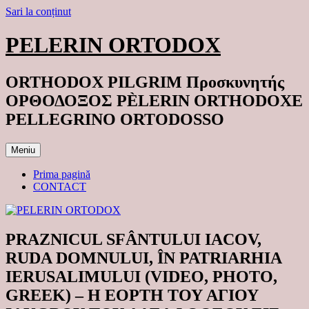
Sari la conținut
PELERIN ORTODOX
ORTHODOX PILGRIM Προσκυνητής
ΟΡΘΟΔΟΞΟΣ PÈLERIN ORTHODOXE
PELLEGRINO ORTODOSSO
Meniu
Prima pagină
CONTACT
PRAZNICUL SFÂNTULUI IACOV,
RUDA DOMNULUI, ÎN PATRIARHIA
IERUSALIMULUI (VIDEO, PHOTO,
GREEK) – Η ΕΟΡΤΗ ΤΟΥ ΑΓΙΟΥ