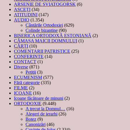
ARSENIE DE SVIATOGORSK
(6)
ASCEȚI
(34)
ATITUDINI
(147)
AUDIO
(1.354)
Cântările Ortodoxiei
(629)
Colinde bizantine
(90)
BISERICA ORTODOXĂ ESTONIANĂ
(2)
CĂMAȘA MAICII DOMNULUI
(1)
CĂRȚI
(10)
COMENTARII PATRISTICE
(25)
CONFERINTE
(14)
CONTACT
(1)
Diverse
(871)
Petiţii
(3)
ECUMENISM
(577)
Fără categorie
(335)
FILME
(2)
ICOANE
(16)
Icoane făcătoare de minuni
(2)
ORTODOXIE
(9.448)
A trecut la Domnul…
(16)
Alegeri de ierarhi
(26)
Botez
(9)
Canonizări
(46)
Cuvinte de folos
(2.334)