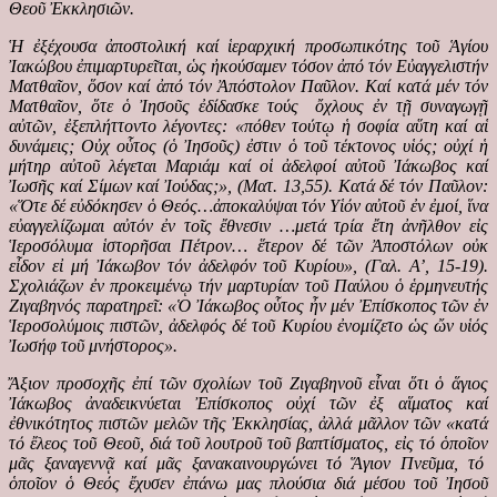
Θεοῦ Ἐκκλησιῶν.
Ἡ ἐξέχουσα ἀποστολική καί ἱεραρχική προσωπικότης τοῦ Ἁγίου
Ἰακώβου ἐπιμαρτυρεῖται, ὡς ἠκούσαμεν τόσον ἀπό τόν Εὐαγγελιστήν
Ματθαῖον, ὅσον καί ἀπό τόν Ἀπόστολον Παῦλον. Καί κατά μέν τόν
Ματθαῖον, ὅτε ὁ Ἰησοῦς ἐδίδασκε τούς ὄχλους ἐν τῇ συναγωγῇ
αὐτῶν, ἐξεπλήττοντο λέγοντες: «πόθεν τούτῳ ἡ σοφία αὕτη καί αἱ
δυνάμεις; Οὐχ οὗτος (ὁ Ἰησοῦς) ἐστιν ὁ τοῦ τέκτονος υἱός; οὐχί ἡ
μήτηρ αὐτοῦ λέγεται Μαριάμ καί οἱ ἀδελφοί αὐτοῦ Ἰάκωβος καί
Ἰωσῆς καί Σίμων καί Ἰούδας;», (Ματ. 13,55). Κατά δέ τόν Παῦλον:
«Ὅτε δέ εὐδόκησεν ὁ Θεός…ἀποκαλύψαι τόν Υἱόν αὐτοῦ ἐν ἐμοί, ἵνα
εὐαγγελίζωμαι αὐτόν ἐν τοῖς ἔθνεσιν …μετά τρία ἔτη ἀνῆλθον εἰς
Ἱεροσόλυμα ἱστορῆσαι Πέτρον… ἕτερον δέ τῶν Ἀποστόλων οὐκ
εἶδον εἰ μή Ἰάκωβον τόν ἀδελφόν τοῦ Κυρίου», (Γαλ. Α’, 15-19).
Σχολιάζων ἐν προκειμένῳ τήν μαρτυρίαν τοῦ Παύλου ὁ ἑρμηνευτής
Ζιγαβηνός παρατηρεῖ: «Ὁ Ἰάκωβος οὗτος ἦν μέν Ἐπίσκοπος τῶν ἐν
Ἱεροσολύμοις πιστῶν, ἀδελφός δέ τοῦ Κυρίου ἐνομίζετο ὡς ὤν υἱός
Ἰωσήφ τοῦ μνήστορος».
Ἄξιον προσοχῆς ἐπί τῶν σχολίων τοῦ Ζιγαβηνοῦ εἶναι ὅτι ὁ ἅγιος
Ἰάκωβος ἀναδεικνύεται Ἐπίσκοπος οὐχί τῶν ἐξ αἵματος καί
ἐθνικότητος πιστῶν μελῶν τῆς Ἐκκλησίας, ἀλλά μᾶλλον τῶν «κατά
τό ἔλεος τοῦ Θεοῦ, διά τοῦ λουτροῦ τοῦ βαπτίσματος, εἰς τό ὁποῖον
μᾶς ξαναγεννᾷ καί μᾶς ξανακαινουργώνει τό Ἅγιον Πνεῦμα, τό
ὁποῖον ὁ Θεός ἔχυσεν ἐπάνω μας πλούσια διά μέσου τοῦ Ἰησοῦ