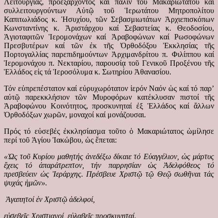
Λειτουργίας, προεξάρχοντος καί πάλιν τοῦ Μακαριωτάτου καί
συλλειτουργούντων Αὐτῷ τοῦ Ἱερωτάτου Μητροπολίτου
Καπιτωλιάδος κ. Ἡσυχίου, τῶν Σεβασμιωτάτων Ἀρχιεπισκόπων
Κωνσταντίνης κ. Ἀριστάρχου καί Σεβαστείας κ. Θεοδοσίου,
Ἁγιοταφιτῶν Ἱερομονάχων καί Ἀραβοφώνων καί Ρωσοφώνων
Πρεσβυτέρων καί τῶν ἐκ τῆς Ὀρθοδόξου Ἐκκλησίας τῆς
Πορτογαλλίας παρεπιδημούντων Ἀρχιμανδρίτου π. Φιλίππου καί
Ἱερομονάχου π. Νεκταρίου, παρουσίᾳ τοῦ Γενικοῦ Προξένου τῆς
Ἑλλάδος εἰς τά Ἱεροσόλυμα κ. Σωτηρίου Ἀθανασίου.
Τόν εὐπρεπέστατον καί εὐρυχωρότατον ἱερόν Ναόν ὡς καί τό παρ’
αὐτῷ παρεκκλήσιον τῶν Μυροφόρων κατέκλυσαν πιστοί τῆς
Ἀραβοφώνου Κοινότητος, προσκυνηταί ἐξ Ἑλλάδος καί ἄλλων
Ὀρθοδόξων χωρῶν, μοναχοί καί μονάζουσαι.
Πρός τό εὐσεβές ἐκκλησίασμα τοῦτο ὁ Μακαριώτατος ὡμίλησε
περί τοῦ Ἁγίου Ἰακώβου, ὡς ἕπεται:
«Ὡς τοῦ Κυρίου μαθητής ἀνεδέξω δίκαιε τό Εὐαγγέλιον, ὡς μάρτυς
ἔχεις τό ἀπαράτρεπτον, τήν παρρησίαν ὡς Ἀδελφόθεος τό
πρεσβεύειν ὡς Ἱεράρχης. Πρέσβευε Χριστῷ τῷ Θεῷ σωθῆναι τάς
ψυχάς ἡμῶν».
Ἀγαπητοί ἐν Χριστῷ ἀδελφοί,
εὐσεβεῖς Χριστιανοί, εὐλαβεῖς προσκυνηταί.