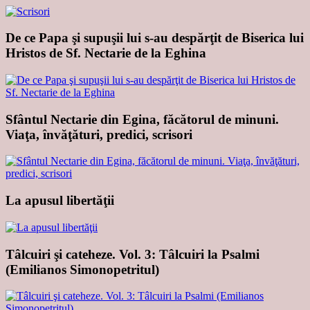
De ce Papa şi supuşii lui s-au despărţit de Biserica lui
Hristos de Sf. Nectarie de la Eghina
Sfântul Nectarie din Egina, făcătorul de minuni.
Viaţa, învăţături, predici, scrisori
La apusul libertăţii
Tâlcuiri şi cateheze. Vol. 3: Tâlcuiri la Psalmi
(Emilianos Simonopetritul)