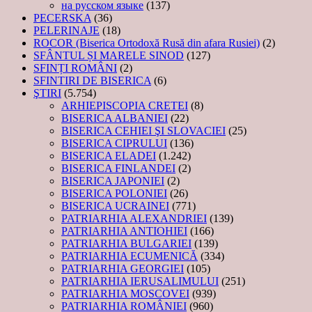
на русском языке
(137)
PECERSKA
(36)
PELERINAJE
(18)
ROCOR (Biserica Ortodoxă Rusă din afara Rusiei)
(2)
SFÂNTUL ȘI MARELE SINOD
(127)
SFINȚI ROMÂNI
(2)
SFINTIRI DE BISERICA
(6)
ŞTIRI
(5.754)
ARHIEPISCOPIA CRETEI
(8)
BISERICA ALBANIEI
(22)
BISERICA CEHIEI ŞI SLOVACIEI
(25)
BISERICA CIPRULUI
(136)
BISERICA ELADEI
(1.242)
BISERICA FINLANDEI
(2)
BISERICA JAPONIEI
(2)
BISERICA POLONIEI
(26)
BISERICA UCRAINEI
(771)
PATRIARHIA ALEXANDRIEI
(139)
PATRIARHIA ANTIOHIEI
(166)
PATRIARHIA BULGARIEI
(139)
PATRIARHIA ECUMENICĂ
(334)
PATRIARHIA GEORGIEI
(105)
PATRIARHIA IERUSALIMULUI
(251)
PATRIARHIA MOSCOVEI
(939)
PATRIARHIA ROMÂNIEI
(960)