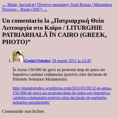
←
Marie, bucură-te!
Diveevo monastery from Russia / Manastirea
Diveevo – Rusia (2007)
→
Un comentariu la „
Πατριαρχική Θεία
Λειτουργία στο Καϊρο / LITURGHIE
PATRIARHALĂ ÎN CAIRO (GREEK,
PHOTO)
”
Graiul Ortodox
28 martie 2011 la 22:45
În Atena 150.000 de greci au protestat timp de patru ore
împotriva cardului cetățianului (potrivit celor declarate de
Părintele Nektarios Moulatsiotis)
http://graiulortodox.wordpress.com/2011/03/28/32-in-atena-
150-000-de-greci-au-protestat-timp-de-patru-ore-impotriva-
cardului-cetatianului-potrivit-celor-declarate-de-parintele-
nektarios-moulatsiotis/
Comentariile sunt închise.