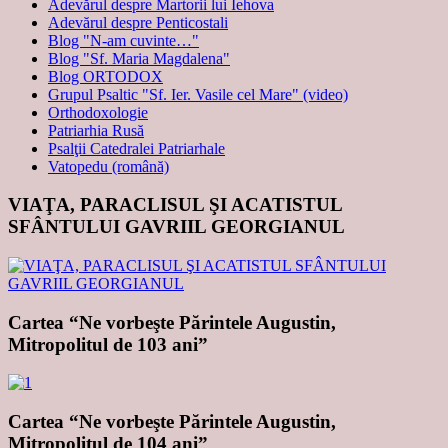
Adevărul despre Martorii lui Iehova
Adevărul despre Penticostali
Blog "N-am cuvinte…"
Blog "Sf. Maria Magdalena"
Blog ORTODOX
Grupul Psaltic "Sf. Ier. Vasile cel Mare" (video)
Orthodoxologie
Patriarhia Rusă
Psalţii Catedralei Patriarhale
Vatopedu (română)
VIAŢA, PARACLISUL ŞI ACATISTUL
SFÂNTULUI GAVRIIL GEORGIANUL
Cartea “Ne vorbeşte Părintele Augustin,
Mitropolitul de 103 ani”
Cartea “Ne vorbeşte Părintele Augustin,
Mitropolitul de 104 ani”