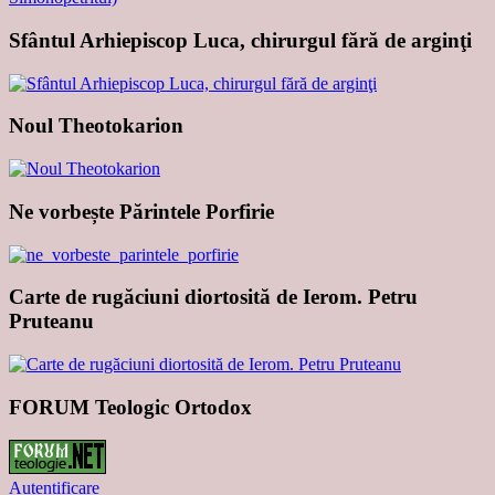
Sfântul Arhiepiscop Luca, chirurgul fără de arginţi
Noul Theotokarion
Ne vorbește Părintele Porfirie
Carte de rugăciuni diortosită de Ierom. Petru
Pruteanu
FORUM Teologic Ortodox
Autentificare