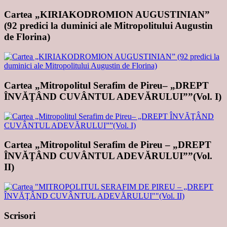
Cartea „KIRIAKODROMION AUGUSTINIAN”
(92 predici la duminici ale Mitropolitului Augustin
de Florina)
Cartea „Mitropolitul Serafim de Pireu– „DREPT
ÎNVĂŢÂND CUVÂNTUL ADEVĂRULUI””(Vol. I)
Cartea „Mitropolitul Serafim de Pireu – „DREPT
ÎNVĂŢÂND CUVÂNTUL ADEVĂRULUI””(Vol.
II)
Scrisori