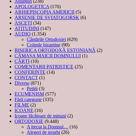
Anunţuri
(238)
APOLOGETICA
(170)
ARHIEPISCOPIA AMERICII
(5)
ARSENIE DE SVIATOGORSK
(6)
ASCEȚI
(34)
ATITUDINI
(147)
AUDIO
(1.354)
Cântările Ortodoxiei
(629)
Colinde bizantine
(90)
BISERICA ORTODOXĂ ESTONIANĂ
(2)
CĂMAȘA MAICII DOMNULUI
(1)
CĂRȚI
(10)
COMENTARII PATRISTICE
(25)
CONFERINTE
(14)
CONTACT
(1)
Diverse
(871)
Petiţii
(3)
ECUMENISM
(577)
Fără categorie
(335)
FILME
(2)
ICOANE
(16)
Icoane făcătoare de minuni
(2)
ORTODOXIE
(9.448)
A trecut la Domnul…
(16)
Alegeri de ierarhi
(26)