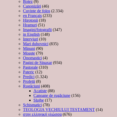
Botez
(9)
Canonizări
(46)
Cuvinte de folos
(2.334)
en Français
(233)
Hirotonii
(18)
Hramuri
(51)
Imagini/fotografii
(347)
in English
(148)
Interviuri
(10)
Mari duhovnici
(835)
Minuni
(90)
Moaşte
(79)
Onomastici
(4)
Pagini de Sinaxar
(934)
Pastorale
(310)
Pateric
(12)
Predici
(1.324)
Profetii
(8)
Rugăciuni
(408)
Acatiste
(88)
Canoane de rugăciune
(156)
Slujbe
(17)
Schismatici
(78)
TEOLOGIA VECHIULUI TESTAMENT
(14)
στην ελληνική γλώσσα
(676)