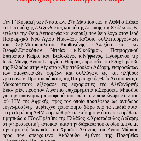
Tην Γ’ Κυριακή των Νηστειών, 27η Μαρτίου ε.ε., η ΑΘΜ ο Πάπας
και Πατριάρχης Αλεξανδρείας και πάσης Αφρικής κ.κ.Θεόδωρος Β’
ετέλεσε την Θεία Λειτουργία και εκήρυξε τον θείο λόγο στον Ιερό
Πατριαρχικό Ναό Αγίου Νικολάου Καΐρου, συλλειτουργούντων
του Σεβ.Μητροπολίτου Καρθαγένης κ.Αλεξίου και των
Θεοφιλ.Επισκόπων Νιτρίας κ.Νικοδήμου, Πατριαρχικού
Επιτρόπου Καΐρο, και Βαβυλώνος κ.Νήφωνος, Ηγουμένου της
Ιεράς Μονής Αγίου Γεωργίου. Hαΐρου, παρουσία του Εξοχ.Πρέσβη
της Ελλάδος στην Αίγυπτο κ.Χριστόδουλου Λάζαρη, εκπροσώπων
των ομογενειακών φορέων και συλλόγων, ως και πλήθους
χριστιανών.
Προ του πέρατος της Πατριαρχικής Θεία Λειτουργίας ο
Μακαριώτατος εξέφρασε τις ευχαριστίες της Αλεξανδρινής
Εκκλησίας προς τον Αιγύπτιο επιχειρηματία κ.Σεραφειμ Μπισάρα
για την οικονομική προσφορά του υπέρ των παιδιών-φορέων του
ιού HIV της Αφρικής, προς τον οποίο προσέφερε ως αντίδωρο
ευγνωμοσύνης, περίτεχνο χειροποίητο δώρο από τα παιδιά αυτά.
Το μεσημέρι η ΑΘΜ παρεκάθησε σε επίσημο γεύμα που παρέθεσε
τιμητικώς ο Εξοχ.Πρέσβης της Ελλάδος κ.Χριστόδουλος Λάζαρης
στην πρεσβευτική κατοικία, κατά την διάρκεια του οποίου απένειμε
την τιμητική διάκριση του Χρυσού Λέοντος του Αγίου Μάρκου
προς τον απερχόμενο Ακόλουθο Αμύνης της Πρεσβείας
κ.Παναγιώτη Παστουτσέα.