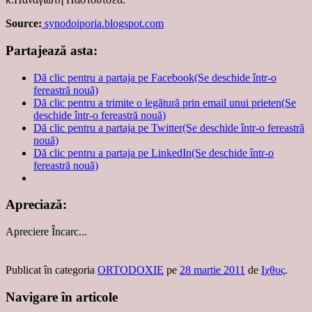
Source:
synodoiporia.blogspot.com
Partajează asta:
Dă clic pentru a partaja pe Facebook(Se deschide într-o
fereastră nouă)
Dă clic pentru a trimite o legătură prin email unui prieten(Se
deschide într-o fereastră nouă)
Dă clic pentru a partaja pe Twitter(Se deschide într-o fereastră
nouă)
Dă clic pentru a partaja pe LinkedIn(Se deschide într-o
fereastră nouă)
Apreciază:
Apreciere
Încarc...
Publicat în categoria
ORTODOXIE
pe
28 martie 2011
de
Ιχθυς
.
Navigare în articole