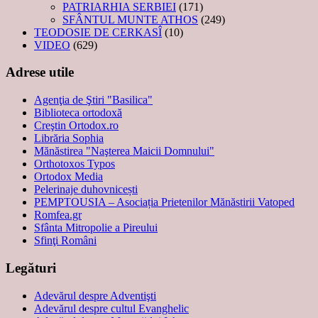
PATRIARHIA SERBIEI
(171)
SFÂNTUL MUNTE ATHOS
(249)
TEODOSIE DE CERKASÎ
(10)
VIDEO
(629)
Adrese utile
Agenţia de Ştiri "Basilica"
Biblioteca ortodoxă
Creştin Ortodox.ro
Librăria Sophia
Mănăstirea "Naşterea Maicii Domnului"
Orthotoxos Typos
Ortodox Media
Pelerinaje duhovnicești
PEMPTOUSIA – Asociația Prietenilor Mănăstirii Vatoped
Romfea.gr
Sfânta Mitropolie a Pireului
Sfinţi Români
Legături
Adevărul despre Adventişti
Adevărul despre cultul Evanghelic