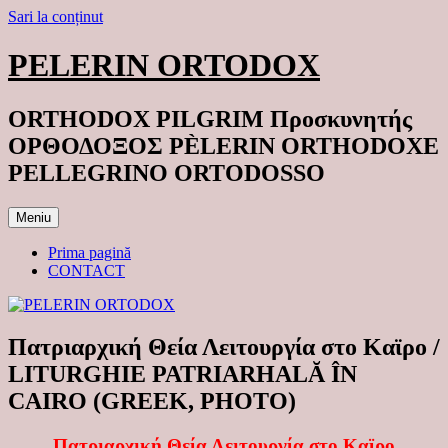
Sari la conținut
PELERIN ORTODOX
ORTHODOX PILGRIM Προσκυνητής
ΟΡΘΟΔΟΞΟΣ PÈLERIN ORTHODOXE
PELLEGRINO ORTODOSSO
Meniu
Prima pagină
CONTACT
Πατριαρχική Θεία Λειτουργία στο Καϊρο /
LITURGHIE PATRIARHALĂ ÎN
CAIRO (GREEK, PHOTO)
Πατριαρχική Θεία Λειτουργία στο Καϊρο