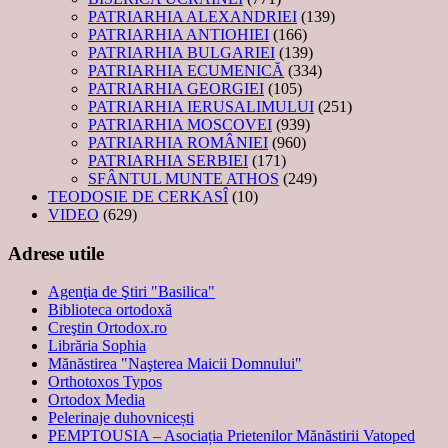
PATRIARHIA ALEXANDRIEI
(139)
PATRIARHIA ANTIOHIEI
(166)
PATRIARHIA BULGARIEI
(139)
PATRIARHIA ECUMENICĂ
(334)
PATRIARHIA GEORGIEI
(105)
PATRIARHIA IERUSALIMULUI
(251)
PATRIARHIA MOSCOVEI
(939)
PATRIARHIA ROMÂNIEI
(960)
PATRIARHIA SERBIEI
(171)
SFÂNTUL MUNTE ATHOS
(249)
TEODOSIE DE CERKASÎ
(10)
VIDEO
(629)
Adrese utile
Agenţia de Ştiri "Basilica"
Biblioteca ortodoxă
Creştin Ortodox.ro
Librăria Sophia
Mănăstirea "Naşterea Maicii Domnului"
Orthotoxos Typos
Ortodox Media
Pelerinaje duhovnicești
PEMPTOUSIA – Asociația Prietenilor Mănăstirii Vatoped