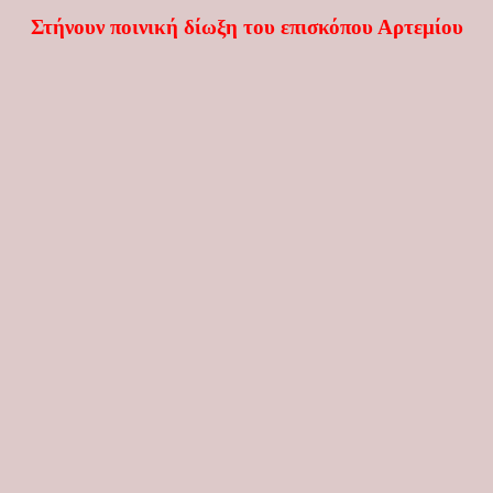
Στήνουν ποινική δίωξη του επισκόπου Αρτεμίου