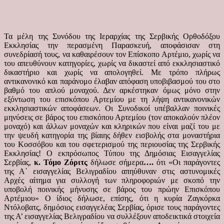
Τα μέλη της Συνόδου της Ιεραρχίας της Σερβικής Ορθοδόξου
Εκκλησίας την περασμένη Παρασκευή, αποφάσισαν στη
συνεδρίασή τους, να καθαιρέσουν τον Επίσκοπο Αρτέμιο, χωρίς να
του απευθύνουν κατηγορίες, χωρίς να δικαστεί από εκκλησιαστικό
δικαστήριο και χωρίς να απολογηθεί.
Με τρόπο πλήρως
αντικανονικό και παράνομο έλαβαν απόφαση υποβιβασμού του στο
βαθμό του απλού μοναχού. Δεν αρκέστηκαν όμως μόνο στην
εξόντωση του επισκόπου Αρτεμίου με τη λήψη αντικανονικών
εκκλησιαστικών αποφάσεων. Οι Συνοδικοί υπέβαλλαν ποινικές
μηνύσεις σε βάρος του επισκόπου Αρτεμίου (τον αποκαλούν πλέον
μοναχό) και άλλων μοναχών και κληρικών που είναι μαζί του με
την ψευδή κατηγορία της βίαιης δήθεν εισβολής στα μοναστήρια
του Κοσσόβου και του σφετερισμού της περιουσίας της Σερβικής
Εκκλησίας! Ο εκπρόσωπος Τύπου της Δημόσιας Εισαγγελίας
Σερβίας,
κ. Τόμο Ζόριτς
δήλωσε σήμερα
….
ότι «Οι παράγοντες
της Α΄ εισαγγελίας Βελιγραδίου απηύθυναν στις αστυνομικές
Αρχές αίτημα για συλλογή των πληροφοριών με σκοπό την
υποβολή ποινικής μήνυσης σε βάρος του πρώην Επισκόπου
Αρτέμιου» Ο ίδιος δήλωσε, επίσης, ότι η κυρία Ζαγκόρκα
Ντόλοβατς, δημόσιος εισαγγελέας Σερβίας, όρισε τους παράγοντες
της Α’ εισαγγελίας Βελιγραδίου να συλλέξουν αποδεικτικά στοιχεία