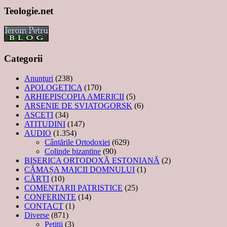
Teologie.net
Categorii
Anunţuri
(238)
APOLOGETICA
(170)
ARHIEPISCOPIA AMERICII
(5)
ARSENIE DE SVIATOGORSK
(6)
ASCEȚI
(34)
ATITUDINI
(147)
AUDIO
(1.354)
Cântările Ortodoxiei
(629)
Colinde bizantine
(90)
BISERICA ORTODOXĂ ESTONIANĂ
(2)
CĂMAȘA MAICII DOMNULUI
(1)
CĂRȚI
(10)
COMENTARII PATRISTICE
(25)
CONFERINTE
(14)
CONTACT
(1)
Diverse
(871)
Petiţii
(3)