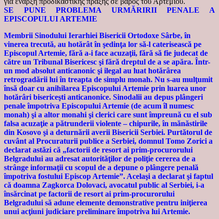
για έναρξη προδικαστικής πράξης σε βάρος του Αρτεμίου.
SE PUNE PROBLEMA URMĂRIRII PENALE A
EPISCOPULUI ARTEMIE
Membrii Sinodului Ierarhiei Bisericii Ortodoxe Sârbe, în
vinerea trecută, au hotărât în şedinţa lor să-l caterisească pe
Episcopul Artemie, fără a-i face acuzaţii, fără să fie judecat de
către un Tribunal Bisericesc şi fără dreptul de a se apăra. Într-
un mod absolut anticanonic şi ilegal au luat hotărârea
retrogradării lui în treapta de simplu monah. Nu s-au mulţumit
însă doar cu anihilarea Episcopului Artemie prin luarea unor
hotărâri bisericeşti anticanonice. Sinodalii au depus plângeri
penale împotriva Episcopului Artemie (de acum îl numesc
monah) şi a altor monahi şi clerici care sunt împreună cu el sub
falsa acuzaţie a pătrunderii violente – chipurile, în mănăstirile
din Kosovo şi a deturnării averii Bisericii Serbiei. Purtătorul de
cuvânt al Procuraturii publice a Serbiei, domnul Tomo Zorici a
declarat astăzi că „factorii de resort ai prim-procurorului
Belgradului au adresat autorităţilor de poliţie cererea de a
strânge informaţii cu scopul de a depune o plângere penală
împotriva fostului Episcop Artemie”. Acelaşi a declarat şi faptul
că doamna Zagkorca Dolovaci, avocatul public al Serbiei, i-a
însărcinat pe factorii de resort ai prim-procurorului
Belgradului să adune elemente demonstrative pentru iniţierea
unui acţiuni judiciare preliminare împotriva lui Artemie.