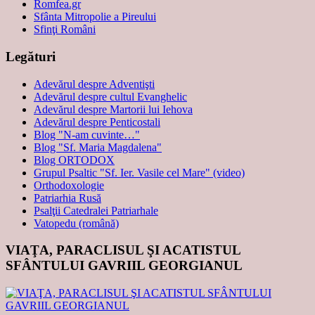
Romfea.gr
Sfânta Mitropolie a Pireului
Sfinţi Români
Legături
Adevărul despre Adventişti
Adevărul despre cultul Evanghelic
Adevărul despre Martorii lui Iehova
Adevărul despre Penticostali
Blog "N-am cuvinte…"
Blog "Sf. Maria Magdalena"
Blog ORTODOX
Grupul Psaltic "Sf. Ier. Vasile cel Mare" (video)
Orthodoxologie
Patriarhia Rusă
Psalţii Catedralei Patriarhale
Vatopedu (română)
VIAŢA, PARACLISUL ŞI ACATISTUL
SFÂNTULUI GAVRIIL GEORGIANUL