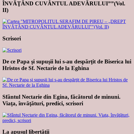
ÎNVĂŢÂND CUVÂNTUL ADEVĂRULUI””(Vol.
II)
Scrisori
De ce Papa şi supuşii lui s-au despărţit de Biserica lui
Hristos de Sf. Nectarie de la Eghina
Sfântul Nectarie din Egina, făcătorul de minuni.
Viaţa, învăţături, predici, scrisori
La apusul libertăţii