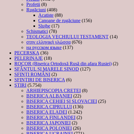
Profetii
(8)
Rugăciuni
(408)
Acatiste
(88)
Canoane de rugăciune
(156)
Slujbe
(17)
Schismatici
(78)
TEOLOGIA VECHIULUI TESTAMENT
(14)
στην ελληνική γλώσσα
(676)
на русском языке
(137)
PECERSKA
(36)
PELERINAJE
(18)
ROCOR (Biserica Ortodoxă Rusă din afara Rusiei)
(2)
SFÂNTUL ȘI MARELE SINOD
(127)
SFINȚI ROMÂNI
(2)
SFINTIRI DE BISERICA
(6)
ŞTIRI
(5.754)
ARHIEPISCOPIA CRETEI
(8)
BISERICA ALBANIEI
(22)
BISERICA CEHIEI ŞI SLOVACIEI
(25)
BISERICA CIPRULUI
(136)
BISERICA ELADEI
(1.242)
BISERICA FINLANDEI
(2)
BISERICA JAPONIEI
(2)
BISERICA POLONIEI
(26)
BISERICA UCRAINEI
(771)