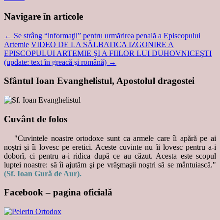
Navigare în articole
←
Se strâng “informaţii” pentru urmărirea penală a Episcopului
Artemie
VIDEO DE LA SĂLBATICA IZGONIRE A
EPISCOPULUI ARTEMIE ŞI A FIILOR LUI DUHOVNICEŞTI
(update: text în greacă şi română)
→
Sfântul Ioan Evanghelistul, Apostolul dragostei
Cuvânt de folos
"Cuvintele noastre ortodoxe sunt ca armele care îi apără pe ai
noştri şi îi lovesc pe eretici. Aceste cuvinte nu îi lovesc pentru a-i
doborî, ci pentru a-i ridica după ce au căzut. Acesta este scopul
luptei noastre: să îi ajutăm şi pe vrăşmaşii noştri să se mântuiască."
(Sf. Ioan Gură de Aur).
Facebook – pagina oficială