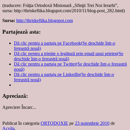
(traducere: Frăţia Ortodoxă Misionară „Sfinţii Trei Noi Ierarhi”,
sursa: http://thriskeftika.blogspot.com/2010/11/blog-post_282.html)
Sursa:
http://thriskeftika.blogspot.com
Partajează asta:
Dă clic pentru a partaja pe Facebook(Se deschide într-o
fereastră nouă)
Dă clic pentru a trimite o legătură prin email unui prieten(Se
deschide într-o fereastră nouă)
Dă clic pentru a partaja pe Twitter(Se deschide într-o fereastră
nouă)
Dă clic pentru a partaja pe LinkedIn(Se deschide într-o
fereastră nouă)
Apreciază:
Apreciere
Încarc...
Publicat în categoria
ORTODOXIE
pe
23 noiembrie 2010
de
Acvila
.