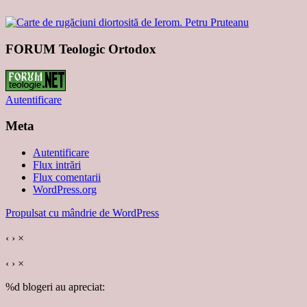
FORUM Teologic Ortodox
Autentificare
Meta
Autentificare
Flux intrări
Flux comentarii
WordPress.org
Propulsat cu mândrie de WordPress
‹
›
×
‹
›
×
%d
blogeri au apreciat: