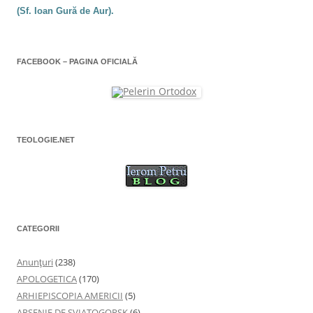
)
î
)
n
(Sf. Ioan Gură de Aur).
i
t
r
c
-
o
f
o
e
FACEBOOK – PAGINA OFICIALĂ
r
l
e
a
e
s
t
r
ă
n
o
TEOLOGIE.NET
u
ă
)
CATEGORII
Anunţuri
(238)
APOLOGETICA
(170)
ARHIEPISCOPIA AMERICII
(5)
ARSENIE DE SVIATOGORSK
(6)