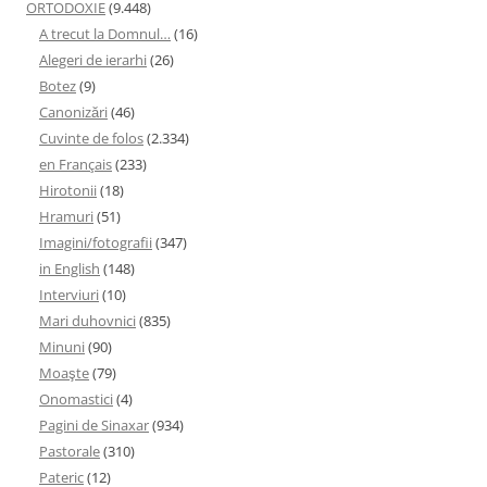
ORTODOXIE
(9.448)
A trecut la Domnul…
(16)
Alegeri de ierarhi
(26)
Botez
(9)
Canonizări
(46)
Cuvinte de folos
(2.334)
en Français
(233)
Hirotonii
(18)
Hramuri
(51)
Imagini/fotografii
(347)
in English
(148)
Interviuri
(10)
Mari duhovnici
(835)
Minuni
(90)
Moaşte
(79)
Onomastici
(4)
Pagini de Sinaxar
(934)
Pastorale
(310)
Pateric
(12)