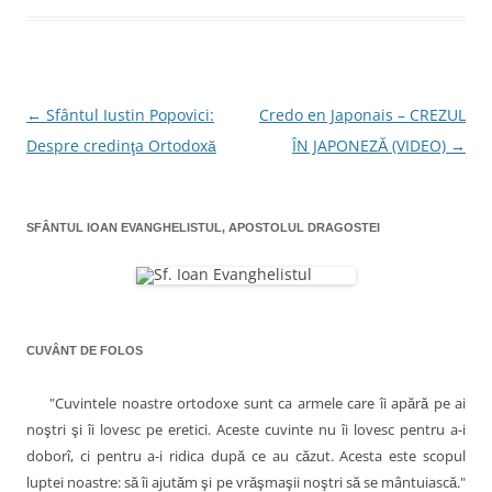
a
g
w
i
c
ă
i
n
e
t
t
k
b
u
t
e
o
r
e
d
o
ă
r
I
k
p
(
n
(
r
S
(
S
i
e
S
←
Sfântul Iustin Popovici:
Credo en Japonais – CREZUL
N
e
n
d
e
d
e
e
d
Despre credinţa Ortodoxă
ÎN JAPONEZĂ (VIDEO)
→
a
e
m
s
e
s
a
c
s
v
c
i
h
c
h
l
i
h
i
u
d
i
i
d
n
e
d
SFÂNTUL IOAN EVANGHELISTUL, APOSTOLUL DRAGOSTEI
e
u
î
e
g
î
i
n
î
n
p
t
n
a
t
r
r
t
r
i
-
r
-
e
o
-
r
o
t
f
o
f
e
e
f
e
e
n
r
e
r
(
e
r
CUVÂNT DE FOLOS
î
e
S
a
e
a
e
s
a
s
d
t
s
n
t
e
r
t
"Cuvintele noastre ortodoxe sunt ca armele care îi apără pe ai
r
s
ă
r
a
ă
c
n
ă
noştri şi îi lovesc pe eretici. Aceste cuvinte nu îi lovesc pentru a-i
n
h
o
n
r
o
i
u
o
doborî, ci pentru a-i ridica după ce au căzut. Acesta este scopul
u
d
ă
u
ă
e
)
ă
luptei noastre: să îi ajutăm şi pe vrăşmaşii noştri să se mântuiască."
t