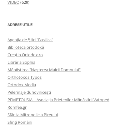
VIDEO
(629)
ADRESE UTILE
Agenţia de Ştiri "Basilica"
Biblioteca ortodoxă
Creştin Ortodox.ro
Librăria Sophia
Mănăstirea "Naşterea Maicii Domnului"
Orthotoxos Typos
Ortodox Media
Pelerinaje duhovnicești
PEMPTOUSIA – Asociația Prietenilor Mănăstirii Vatoped
Romfea.gr
Sfânta Mitropolie a Pireului
Sfinţi Români