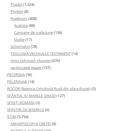
Predici
(1.324)
Profetii
(8)
Rugăciuni
(408)
Acatiste
(88)
Canoane de rugăciune
(156)
Slujbe
(17)
Schismatici
(78)
TEOLOGIA VECHIULUI TESTAMENT
(14)
στην ελληνική γλώσσα
(676)
на русском языке
(137)
PECERSKA
(36)
PELERINAJE
(18)
ROCOR (Biserica Ortodoxă Rusă din afara Rusiei)
(2)
SFÂNTUL ȘI MARELE SINOD
(127)
SFINȚI ROMÂNI
(2)
SFINTIRI DE BISERICA
(6)
ŞTIRI
(5.754)
ARHIEPISCOPIA CRETEI
(8)
BISERICA ALBANIEI
(22)