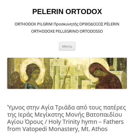
Sari
la
conținut
PELERIN ORTODOX
ORTHODOX PILGRIM Προσκυνητής ΟΡΘΟΔΟΞΟΣ PÈLERIN
ORTHODOXE PELLEGRINO ORTODOSSO
Meniu
Ύμνος στην Αγία Τριάδα από τους πατέρες
της Ιεράς Μεγίκστης Μονής Βατοπαιδίου
Αγίου Όρους / Holy Trinity hymn – Fathers
from Vatopedi Monastery, Mt. Athos