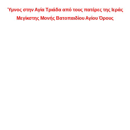
Ύμνος στην Αγία Τριάδα από τους πατέρες της Ιεράς
Μεγίκστης Μονής Βατοπαιδίου Αγίου Όρους