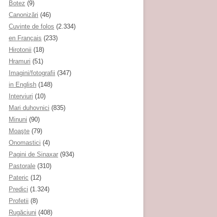
Botez
(9)
Canonizări
(46)
Cuvinte de folos
(2.334)
en Français
(233)
Hirotonii
(18)
Hramuri
(51)
Imagini/fotografii
(347)
in English
(148)
Interviuri
(10)
Mari duhovnici
(835)
Minuni
(90)
Moaşte
(79)
Onomastici
(4)
Pagini de Sinaxar
(934)
Pastorale
(310)
Pateric
(12)
Predici
(1.324)
Profetii
(8)
Rugăciuni
(408)