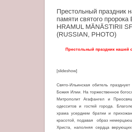
Престольный праздник н
памяти святого пророка 
HRAMUL MĂNĂSTIRII S
(RUSSIAN, PHOTO)
Престольный праздник нашей о
[slideshow]
Свято-Ильинская обитель празднует 
Божия Илии. На торжественное бого
Митрополит Агафангел и Преосвящ
одесситов и гостей города. Благол
храма усердием братии и прихожа
красотой, подавая образ немерцающ
Христа, наполняя сердца верующих