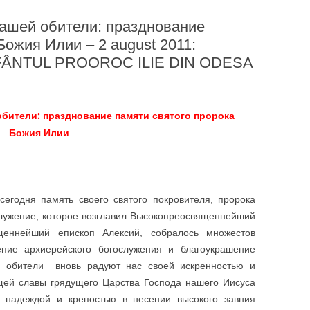
ашей обители: празднование
Божия Илии – 2 august 2011:
FÂNTUL PROOROC ILIE DIN ODESA
бители: празднование памяти святого пророка
Божия Илии
сегодня память своего святого покровителя, пророка
служение, которое возглавил Высокопреосвященнейший
еннейший епископ Алексий, собралось множестов
епие архиерейского богослужения и благоукрашение
н обители вновь радуют нас своей искренностью и
ей славы грядущего Царства Господа нашего Иисуса
 надеждой и крепостью в несении высокого завния