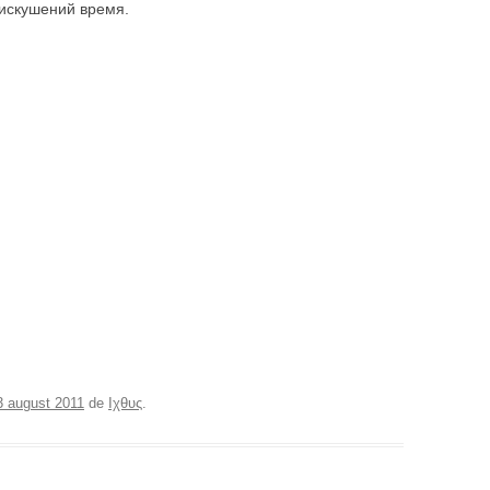
 искушений время.
3 august 2011
de
Ιχθυς
.