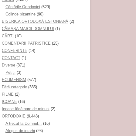
Cântările Ortodoxiei
(629)
Colinde bizantine
(90)
BISERICA ORTODOXĂ ESTONIANĂ
(2)
CĂMAȘA MAICII DOMNULUI
(1)
CĂRȚI
(10)
COMENTARII PATRISTICE
(25)
CONFERINTE
(14)
CONTACT
(1)
Diverse
(871)
Petiţii
(3)
ECUMENISM
(577)
Fără categorie
(335)
FILME
(2)
ICOANE
(16)
Icoane făcătoare de minuni
(2)
ORTODOXIE
(9.448)
A trecut la Domnul…
(16)
Alegeri de ierarhi
(26)