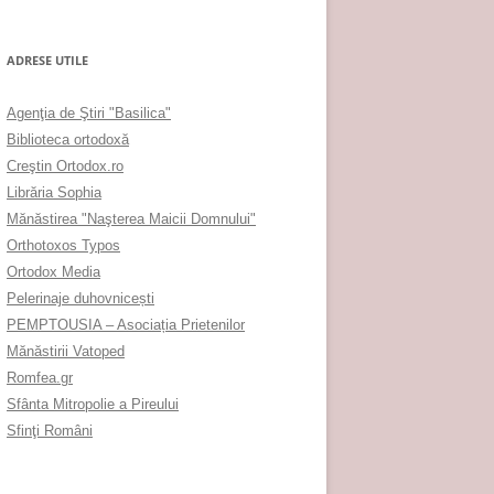
ADRESE UTILE
Agenţia de Ştiri "Basilica"
Biblioteca ortodoxă
Creştin Ortodox.ro
Librăria Sophia
Mănăstirea "Naşterea Maicii Domnului"
Orthotoxos Typos
Ortodox Media
Pelerinaje duhovnicești
PEMPTOUSIA – Asociația Prietenilor
Mănăstirii Vatoped
Romfea.gr
Sfânta Mitropolie a Pireului
Sfinţi Români