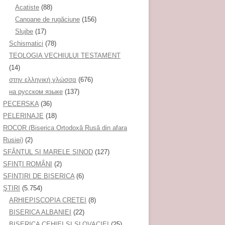
Acatiste
(88)
Canoane de rugăciune
(156)
Slujbe
(17)
Schismatici
(78)
TEOLOGIA VECHIULUI TESTAMENT
(14)
στην ελληνική γλώσσα
(676)
на русском языке
(137)
PECERSKA
(36)
PELERINAJE
(18)
ROCOR (Biserica Ortodoxă Rusă din afara
Rusiei)
(2)
SFÂNTUL ȘI MARELE SINOD
(127)
SFINȚI ROMÂNI
(2)
SFINTIRI DE BISERICA
(6)
ŞTIRI
(5.754)
ARHIEPISCOPIA CRETEI
(8)
BISERICA ALBANIEI
(22)
BISERICA CEHIEI ŞI SLOVACIEI
(25)