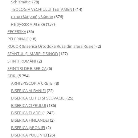
Schismatici
(78)
TEOLOGIA VECHIULUI TESTAMENT
(14)
στην ελληνική γλώσσα
(676)
на русском языке
(137)
PECERSKA
(36)
PELERINAJE
(18)
ROCOR (Biserica Ortodoxă Rusă din afara Rusiei)
(2)
SFÂNTUL ȘI MARELE SINOD
(127)
SFINȚI ROMÂNI
(2)
SFINTIRI DE BISERICA
(6)
ŞTIRI
(5.754)
ARHIEPISCOPIA CRETEI
(8)
BISERICA ALBANIEI
(22)
BISERICA CEHIEI ŞI SLOVACIEI
(25)
BISERICA CIPRULUI
(136)
BISERICA ELADEI
(1.242)
BISERICA FINLANDEI
(2)
BISERICA JAPONIEI
(2)
BISERICA POLONIEI
(26)