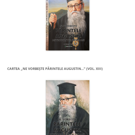
CARTEA „NE VORBEŞTE PĂRINTELE AUGUSTIN…” (VOL. XIII)