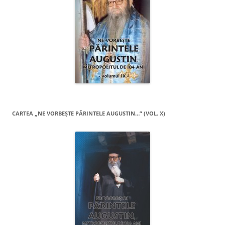
CARTEA „NE VORBEŞTE PĂRINTELE AUGUSTIN…” (VOL. X)