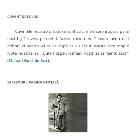
e
r
l
e
a
e
s
CUVÂNT DE FOLOS
t
r
ă
n
"Cuvintele noastre ortodoxe sunt ca armele care îi apără pe ai
o
u
noştri şi îi lovesc pe eretici. Aceste cuvinte nu îi lovesc pentru a-i
ă
)
doborî, ci pentru a-i ridica după ce au căzut. Acesta este scopul
luptei noastre: să îi ajutăm şi pe vrăşmaşii noştri să se mântuiască."
(Sf. Ioan Gură de Aur).
FACEBOOK – PAGINA OFICIALĂ