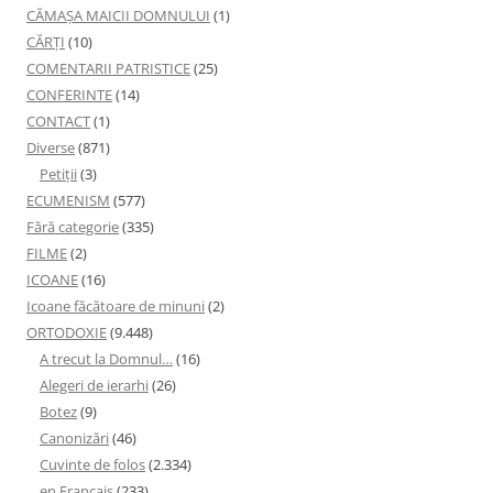
CĂMAȘA MAICII DOMNULUI
(1)
CĂRȚI
(10)
COMENTARII PATRISTICE
(25)
CONFERINTE
(14)
CONTACT
(1)
Diverse
(871)
Petiţii
(3)
ECUMENISM
(577)
Fără categorie
(335)
FILME
(2)
ICOANE
(16)
Icoane făcătoare de minuni
(2)
ORTODOXIE
(9.448)
A trecut la Domnul…
(16)
Alegeri de ierarhi
(26)
Botez
(9)
Canonizări
(46)
Cuvinte de folos
(2.334)
en Français
(233)