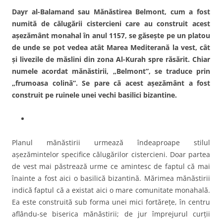
Dayr al-Balamand sau Mănăstirea Belmont, cum a fost
numită de călugării cistercieni care au construit acest
aşezământ monahal în anul 1157, se găseşte pe un platou
de unde se pot vedea atât Marea Mediterană la vest, cât
şi livezile de măslini din zona Al-Kurah spre răsărit. Chiar
numele acordat mănăstirii, „Belmont”, se traduce prin
„frumoasa colină”. Se pare că acest aşezământ a fost
construit pe ruinele unei vechi basilici bizantine.
Planul mănăstirii urmează îndeaproape stilul
aşezămintelor specifice călugărilor cistercieni. Doar partea
de vest mai păstrează urme ce amintesc de faptul că mai
înainte a fost aici o basilică bizantină. Mărimea mănăstirii
indică faptul că a existat aici o mare comunitate monahală.
Ea este construită sub forma unei mici fortăreţe, în centru
aflându-se biserica mănăstirii; de jur împrejurul curţii