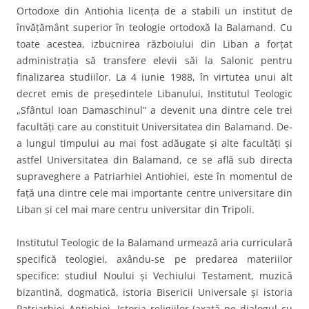
Ortodoxe din Antiohia licenţa de a stabili un institut de
învăţământ superior în teologie ortodoxă la Balamand. Cu
toate acestea, izbucnirea războiului din Liban a forţat
administraţia să transfere elevii săi la Salonic pentru
finalizarea studiilor. La 4 iunie 1988, în virtutea unui alt
decret emis de preşedintele Libanului, Institutul Teologic
„Sfântul Ioan Damaschinul” a devenit una dintre cele trei
facultăţi care au constituit Universitatea din Balamand. De-
a lungul timpului au mai fost adăugate şi alte facultăţi şi
astfel Universitatea din Balamand, ce se află sub directa
supraveghere a Patriarhiei Antiohiei, este în momentul de
faţă una dintre cele mai importante centre universitare din
Liban şi cel mai mare centru universitar din Tripoli.
Institutul Teologic de la Balamand urmează aria curriculară
specifică teologiei, axându-se pe predarea materiilor
specifice: studiul Noului şi Vechiului Testament, muzică
bizantină, dogmatică, istoria Bisericii Universale şi istoria
Patriarhiei Antiohiei, Istoria religiilor (axată pe dialogul cu