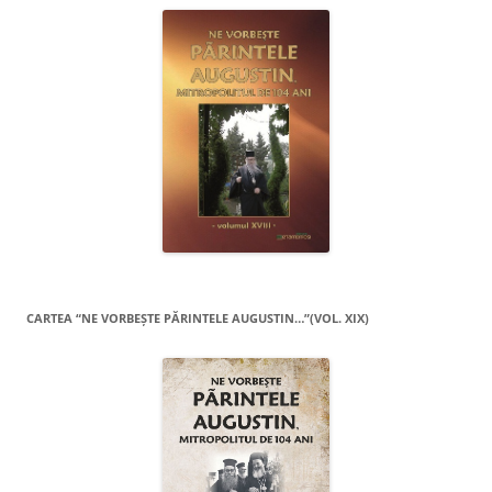
CARTEA “NE VORBEŞTE PĂRINTELE AUGUSTIN…”(VOL. XIX)