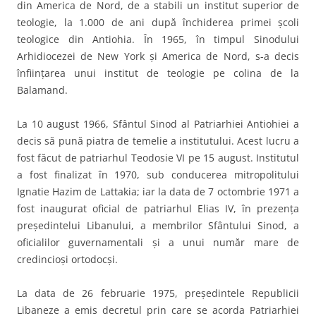
din America de Nord, de a stabili un institut superior de
teologie, la 1.000 de ani după închiderea primei şcoli
teologice din Antiohia. În 1965, în timpul Sinodului
Arhidiocezei de New York şi America de Nord, s-a decis
înfiinţarea unui institut de teologie pe colina de la
Balamand.
La 10 august 1966, Sfântul Sinod al Patriarhiei Antiohiei a
decis să pună piatra de temelie a institutului. Acest lucru a
fost făcut de patriarhul Teodosie VI pe 15 august. Institutul
a fost finalizat în 1970, sub conducerea mitropolitului
Ignatie Hazim de Lattakia; iar la data de 7 octombrie 1971 a
fost inaugurat oficial de patriarhul Elias IV, în prezenţa
preşedintelui Libanului, a membrilor Sfântului Sinod, a
oficialilor guvernamentali şi a unui număr mare de
credincioşi ortodocşi.
La data de 26 februarie 1975, preşedintele Republicii
Libaneze a emis decretul prin care se acorda Patriarhiei