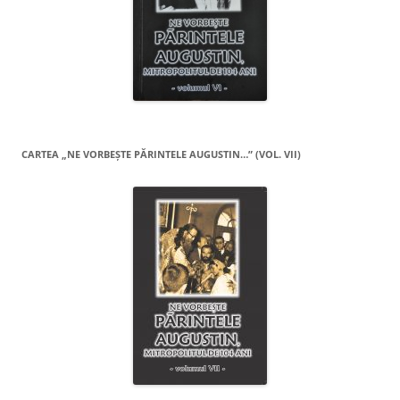
CARTEA „NE VORBEŞTE PĂRINTELE AUGUSTIN…” (VOL. VII)