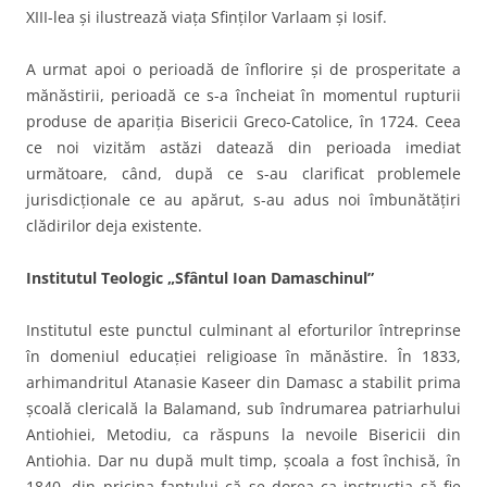
XIII-lea şi ilustrează viaţa Sfinţilor Varlaam şi Iosif.
A urmat apoi o perioadă de înflorire şi de prosperitate a
mănăstirii, perioadă ce s-a încheiat în momentul rupturii
produse de apariţia Bisericii Greco-Catolice, în 1724. Ceea
ce noi vizităm astăzi datează din perioada imediat
următoare, când, după ce s-au clarificat problemele
jurisdicţionale ce au apărut, s-au adus noi îmbunătăţiri
clădirilor deja existente.
Institutul Teologic „Sfântul Ioan Damaschinul”
Institutul este punctul culminant al eforturilor întreprinse
în domeniul educaţiei religioase în mănăstire. În 1833,
arhimandritul Atanasie Kaseer din Damasc a stabilit prima
şcoală clericală la Balamand, sub îndrumarea patriarhului
Antiohiei, Metodiu, ca răspuns la nevoile Bisericii din
Antiohia. Dar nu după mult timp, şcoala a fost închisă, în
1840, din pricina faptului că se dorea ca instrucţia să fie