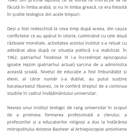
făcută în limba arabă, şi nu în limba greacă, ce era folosită
în şcolile teologice din acele timpuri.
Deşi a fost redeschisă la ceva timp după aceea, din cauza
conflictelor ce au apărut în istorie, culminând cu cele două
războaie mondiale, activitatea acestui institut s-a reluat cu
adevărat abia după ce situaţia politică s-a stabilizat. În
1962, patriarhul Teodosie VI i-a încredinţat episcopului
Ignatie Hazim (patriarhul actual) sarcina de a administra
această şcoală. Nivelul de educaţie a fost îmbunătăţit şi
elevii, al căror număr s-a dublat, au putut susţine
bacalaureatul libanez, ce le conferă dreptul de a continua
studiile în cadrul învăţământului universitar.
Nevoia unui institut teologic de rang universitar în scopul
de a promova formarea profesională a clerului, a
profesorilor şi a educatorilor religioşi a dus la hotărârea
mitropolitului Antonie Basheer al Arhiepiscopiei antiohiene