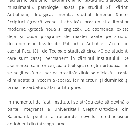
musulmanii), patrologie (axată pe studiul Sf. Părinţi
Antiohieni), liturgică, morală, studiul limbilor Sfintei
Scripturi (greacă veche şi ebraică), precum şi a limbilor
moderne (greacă nouă şi engleză). De asemenea, există
deja şi două programe de master axate pe studiul
documentelor legate de Patriarhia Antiohiei. Acum, în
cadrul Facultăţii de Teologie studiază circa 40 de studenţi
care sunt cazaţi permanent în căminul institutului. De
asemenea, ca în orice şcoală teologică creştin-ortodoxă, nu
se neglijează nici partea practică: zilnic se oficiază Utrenia
(dimineaţa) şi Vecernia (seara), iar miercuri şi duminică şi
la marile sărbători, Sfânta Liturghie.
În momentul de faţă, institutul se străduieşte să devină o
parte integrantă a Universităţii Creştin-Ortodoxe din
Balamand, pentru a răspunde nevoilor credincioşilor
antiohieni din întreaga lume.