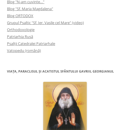
Blog "N-am cuvinte…"
Blog "Sf. Maria Magdalena"
Blog ORTODOX
Grupul Psaltic "Sf. Ier. Vasile cel Mare" (video)
Orthodoxologie
Patriarhia Rusă
Psalţii Catedralei Patriarhale
Vatopedu (română)
VIAŢA, PARACLISUL ŞI ACATISTUL SFÂNTULUI GAVRIIL GEORGIANUL