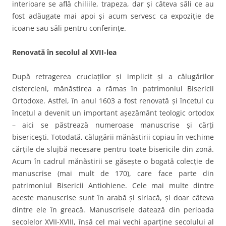
interioare se află chiliile, trapeza, dar şi câteva săli ce au
fost adăugate mai apoi şi acum servesc ca expoziţie de
icoane sau săli pentru conferinţe.
Renovată în secolul al XVII-lea
După retragerea cruciaţilor şi implicit şi a călugărilor
cistercieni, mănăstirea a rămas în patrimoniul Bisericii
Ortodoxe. Astfel, în anul 1603 a fost renovată şi încetul cu
încetul a devenit un important aşezământ teologic ortodox
– aici se păstrează numeroase manuscrise şi cărţi
bisericeşti. Totodată, călugării mănăstirii copiau în vechime
cărţile de slujbă necesare pentru toate bisericile din zonă.
Acum în cadrul mănăstirii se găseşte o bogată colecţie de
manuscrise (mai mult de 170), care face parte din
patrimoniul Bisericii Antiohiene. Cele mai multe dintre
aceste manuscrise sunt în arabă şi siriacă, şi doar câteva
dintre ele în greacă. Manuscrisele datează din perioada
secolelor XVII-XVIII, însă cel mai vechi aparţine secolului al