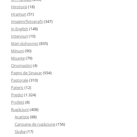
Hirotonii
(18)
Hramuri
(51)
Imagini/fotografii
(347)
in English
(148)
Interviuri
(10)
Mari duhovnici
(835)
Minuni
(90)
Moaşte
(79)
Onomastici
(4)
Pagini de Sinaxar
(934)
Pastorale
(310)
Pateric
(12)
Predici
(1.324)
Profetii
(8)
Rugăciuni
(408)
Acatiste
(88)
Canoane de rugăciune
(156)
Slujbe
(17)