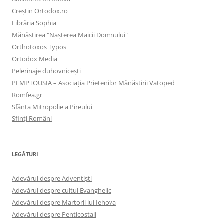
Creştin Ortodox.ro
Librăria Sophia
Mănăstirea "Naşterea Maicii Domnului"
Orthotoxos Typos
Ortodox Media
Pelerinaje duhovnicești
PEMPTOUSIA – Asociația Prietenilor Mănăstirii Vatoped
Romfea.gr
Sfânta Mitropolie a Pireului
Sfinţi Români
LEGĂTURI
Adevărul despre Adventişti
Adevărul despre cultul Evanghelic
Adevărul despre Martorii lui Iehova
Adevărul despre Penticostali