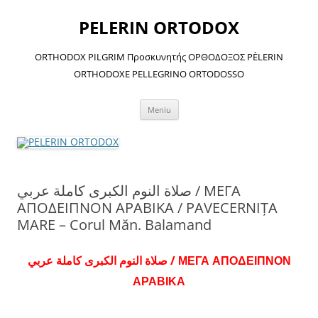
Sari
la
PELERIN ORTODOX
conținut
ORTHODOX PILGRIM Προσκυνητής ΟΡΘΟΔΟΞΟΣ PÈLERIN
ORTHODOXE PELLEGRINO ORTODOSSO
Meniu
صلاة النوم الكبرى كاملة عربي / ΜΕΓΑ
ΑΠΟΔΕΙΠΝΟΝ ΑΡΑΒΙΚΑ / PAVECERNIȚA
MARE – Corul Măn. Balamand
صلاة النوم الكبرى كاملة عربي / ΜΕΓΑ ΑΠΟΔΕΙΠΝΟΝ
ΑΡΑΒΙΚΑ
.