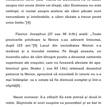
asupra nici unuia dintre cei drepţi, căci Dumnezeu nu este
nedrept, ci numai asupra acelora ale căror păcate sunt
nenumărate şi intolerabile, a căror răutate a trecut peste
orice limite.’’[4]
Flavius Josephus (37 sau 38 d.Hr.) arată: ,,Toate
prezicerile privitoare la Ninive s-au adeverit întocmai,
după 115 ani.’’[5] Lacul din vecinătatea Ninivei s-a
revărsat şi a inundat cetatea. Pe lângă aceasta, un
incendiu adus de vânt dinspre pustie a devastat cartierele
superioare ale oraşului, care nu fuseseră afectate de ape.
Istoricul grec Strabo ( cca 63 î.Hr.) relatează dezastrul
petrecut la Ninive, apreciind că niciodată în istorie nu s-a
mai întâmplat ca o cetate să fie distrusă complet şi într-o
clipită[6] .
Naum scrisese:
S-a sf
ârşit! Ea este prinsă şi dusă în
robie. Slujnicele ei scot suspine ca porumbeii şi se bat în