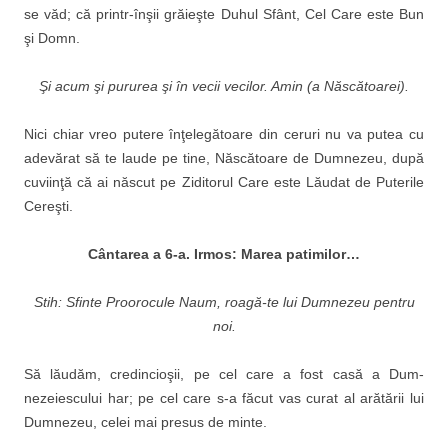
se văd; că printr-înşii grăieşte Duhul Sfânt, Cel Care este Bun
şi Domn.
Şi acum şi pururea şi în vecii vecilor. Amin (a Născătoarei).
Nici chiar vreo putere înţe­legătoare din ceruri nu va putea cu
adevărat să te laude pe tine, Născătoare de Dum­nezeu, după
cuviinţă că ai născut pe Ziditorul Care este Lăudat de Puterile
Cereşti.
C
ântarea a 6-a. Irmos: Marea patimilor…
Stih: Sfinte Proorocule Naum, roagă-te lui Dumnezeu pentru
noi.
Să lăudăm, credincioşii, pe cel care a fost casă a Dum­
nezeiescului har; pe cel care s-a făcut vas curat al arătării lui
Dumnezeu, celei mai presus de minte.