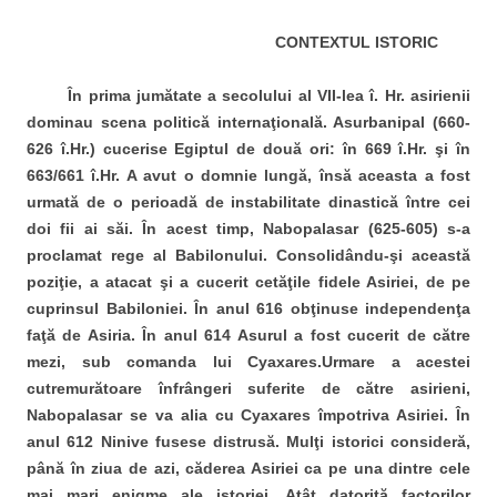
CONTEXTUL ISTORIC
În prima jumătate a secolului al VII-lea î. Hr. asirienii
dominau scena politică internaţională. Asurbanipal (660-
626 î.Hr.) cucerise Egiptul de două ori: în 669 î.Hr. şi în
663/661 î.Hr. A avut o domnie lungă, însă aceasta a fost
urmată de o perioadă de instabilitate dinastică între cei
doi fii ai săi. În acest timp, Nabopalasar (625-605) s-a
proclamat rege al Babilonului. Consolidându-şi această
poziţie, a atacat şi a cucerit cetăţile fidele Asiriei, de pe
cuprinsul Babiloniei. În anul 616 obţinuse independenţa
faţă de Asiria. În anul 614 Asurul a fost cucerit de către
mezi, sub comanda lui Cyaxares.Urmare a acestei
cutremurătoare înfrângeri suferite de către asirieni,
Nabopalasar se va alia cu Cyaxares împotriva Asiriei. În
anul 612 Ninive fusese distrusă. Mulţi istorici consideră,
până în ziua de azi, căderea Asiriei ca pe una dintre cele
mai mari enigme ale istoriei. Atât datorită factorilor