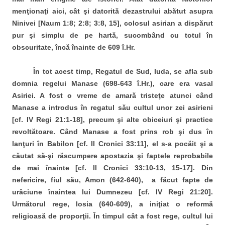
menţionaţi aici, cât şi datorită dezastrului abătut asupra
Ninivei [Naum 1:8; 2:8; 3:8, 15], colosul asirian a dispărut
pur şi simplu de pe hartă, sucombând cu totul în
obscuritate, încă înainte de 609 î.Hr.
În tot acest timp, Regatul de Sud, Iuda, se afla sub
domnia regelui Manase (698-643 î.Hr.), care era vasal
Asiriei. A fost o vreme de amară tristeţe atunci când
Manase a introdus în regatul său cultul unor zei asirieni
[cf. IV Regi 21:1-18], precum şi alte obiceiuri şi practice
revoltătoare. Când Manase a fost prins rob şi dus în
lanţuri în Babilon [cf. II Cronici 33:11], el s-a pocăit şi a
căutat să-şi răscumpere apostazia şi faptele reprobabile
de mai înainte [cf. II Cronici 33:10-13, 15-17]. Din
nefericire, fiul său, Amon (642-640), a făcut fapte de
urâciune înaintea lui Dumnezeu [cf. IV Regi 21:20].
Următorul rege, Iosia (640-609), a iniţiat o reformă
religioasă de proporţii. În timpul cât a fost rege, cultul lui