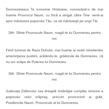
Dumnezeiasca Ta iconomie Hristoase, cunoscând-o de mai
înainte Proorocul Naum, cu frică a strigat către Tine: venit-ai
spre mântuirea poporului Tău, ca să mântuieşti pe unşii Tăi.
Stih: Sfinte Proorocule Naum, roagă-te lui Dumnezeu pentru
noi.
Fiind luminat de Raza Du­hului, mai înainte ai vestit ninivitenilor
ameninţarea pus­tiirii, arătându-le, grăitorule de Dumnezeu, că
nu vor scăpa de Puterea lui Dumnezeu.
Stih: Sfinte Proorocule Naum, roagă-te lui Dumnezeu pentru
noi.
Judecata Ziditorului cea dreaptă hotărăşte cumplita ni­micire a
poporului celui vrăj­maş, precum proorocind ai grăit,
Preafericite Naum, Proorocule al lui Dumnezeu.