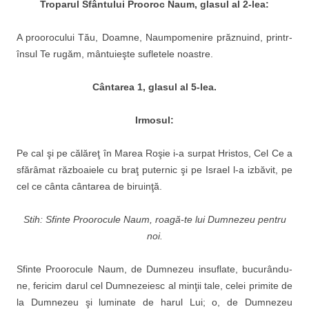
Troparul Sfântului Prooroc Naum, glasul al 2-lea:
A proorocului Tău, Doamne, Naumpomenire prăznuind, printr-
însul Te rugăm, mântuieşte sufletele noastre.
C
ântarea 1, glasul al 5-lea.
Irmosul:
Pe cal şi pe călăreţ în Marea Roşie i-a surpat Hristos, Cel Ce a
sfărâmat războaiele cu braţ puternic şi pe Israel l-a izbăvit, pe
cel ce cânta cântarea de biruinţă.
Stih: Sfinte Proorocule Naum, roagă-te lui Dumnezeu pentru
noi.
Sfinte Proorocule Naum, de Dumnezeu insu­flate, bucurându-
ne, fericim darul cel Dumnezeiesc al minţii tale, celei primite de
la Dum­nezeu şi luminate de harul Lui; o, de Dumnezeu