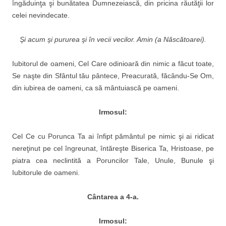
îngăduinţa şi bunătatea Dum­nezeiască, din pricina răutăţii lor
celei nevindecate.
Şi acum şi pururea şi în vecii vecilor. Amin (a Născătoarei).
Iubitorul de oameni, Cel Care odinioară din nimic a făcut toate,
Se naşte din Sfântul tău pântece, Preacurată, făcându-Se Om,
din iubirea de oameni, ca să mântuiască pe oameni.
Irmosul:
Cel Ce cu Porunca Ta ai înfipt pământul pe nimic şi ai ridicat
nereţinut pe cel îngreunat, întăreşte Biserica Ta, Hristoase, pe
piatra cea neclintită a Poruncilor Tale, Unule, Bunule şi
Iubitorule de oameni.
C
ântarea a 4-a.
Irmosul: