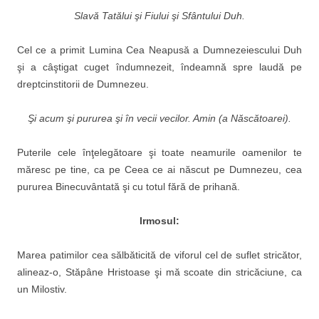
Slavă Tatălui şi Fiului şi Sfântului Duh.
Cel ce a primit Lumina Cea Neapusă a Dumnezeiescului Duh
şi a câştigat cuget îndumnezeit, îndeamnă spre laudă pe
dreptcinstitorii de Dumnezeu.
Şi acum şi pururea şi în vecii vecilor. Amin (a Născătoarei).
Puterile cele înţelegătoare şi toate neamurile oamenilor te
măresc pe tine, ca pe Ceea ce ai născut pe Dumnezeu, cea
pu­rurea Binecuvântată şi cu totul fără de prihană.
Irmosul:
Marea patimilor cea săl­băticită de viforul cel de suflet stricător,
alineaz-o, Stăpâne Hristoase şi mă scoate din stricăciune, ca
un Milostiv.