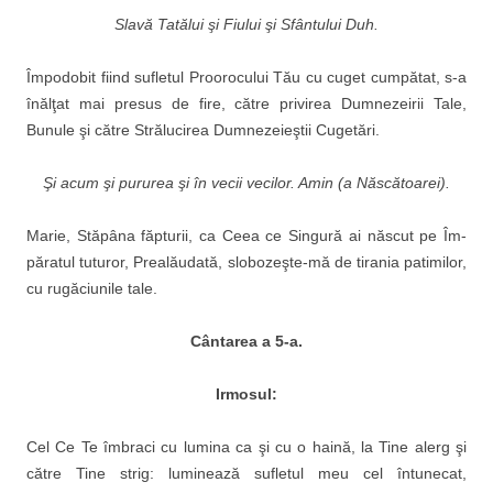
Slavă Tatălui şi Fiului şi Sfântului Duh.
Împodobit fiind sufletul Proorocului Tău cu cuget cum­pătat, s-a
înălţat mai presus de fire, către privirea Dumnezeirii Tale,
Bunule şi către Strălu­cirea Dumnezeieştii Cugetări.
Şi acum şi pururea şi în vecii vecilor. Amin (a Născătoarei).
Marie, Stăpâna făpturii, ca Ceea ce Singură ai născut pe Îm­
păratul tuturor, Prealăudată, slobozeşte-mă de tirania pati­milor,
cu rugăciunile tale.
C
ântarea a 5-a.
Irmosul:
Cel Ce Te îmbraci cu lumi­na ca şi cu o haină, la Tine alerg şi
către Tine strig: luminează sufletul meu cel întunecat,