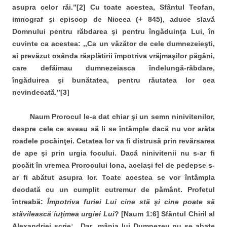
asupra celor răi.’’[2] Cu toate acestea, Sfântul Teofan,
imnograf şi episcop de Niceea (+ 845), aduce slavă
Domnului pentru răbdarea şi pentru îngăduinţa Lui, în
cuvinte ca acestea: ,,Ca un văzător de cele dumnezeieşti,
ai prevăzut osânda răsplătirii împotriva vrăjmaşilor păgâni,
care defăimau dumnezeiasca îndelungă-răbdare,
îngăduirea şi bunătatea, pentru răutatea lor cea
nevindecată.’’[3]
Naum Prorocul le-a dat chiar şi un semn ninivitenilor,
despre cele ce aveau să li se întâmple dacă nu vor arăta
roadele pocăinţei. Cetatea lor va fi distrusă prin revărsarea
de ape şi prin urgia focului. Dacă ninivitenii nu s-ar fi
pocăit în vremea Prorocului Iona, acelaşi fel de pedepse s-
ar fi abătut asupra lor. Toate acestea se vor întâmpla
deodată cu un cumplit cutremur de pământ. Profetul
întreabă:
Împotriva furiei Lui cine stă şi cine poate să
stăvilească iuţimea urgiei Lui
? [Naum 1:6] Sfântul Chiril al
Alexandriei scrie: ,,Dar mânia lui Dumnezeu nu se abate