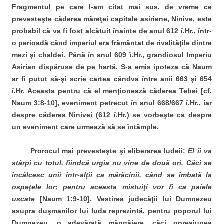
Fragmentul pe care l-am citat mai sus, de vreme ce
prevesteşte căderea măreţei capitale asiriene, Ninive, este
probabil că va fi fost alcătuit înainte de anul 612 î.Hr., într-
o perioadă când imperiul era frământat de rivalităţile dintre
mezi şi chaldei. Până în anul 609 î.Hr., grandiosul Imperiu
Asirian dispăruse de pe hartă. S-a emis ipoteza că Naum
ar fi putut să-şi scrie cartea cândva între anii 663 şi 654
î.Hr. Aceasta pentru că el menţionează căderea Tebei [cf.
Naum 3:8-10], eveniment petrecut în anul 668/667 î.Hr., iar
despre căderea Ninivei (612 î.Hr.) se vorbeşte ca despre
un eveniment care urmează să se întâmple.
Prorocul mai prevesteşte şi eliberarea Iudeii:
El îi va
stârpi cu totul, fiindcă urgia nu vine de două ori. Căci se
încâlcesc unii într-alţii ca mărăcinii, când se îmbată la
ospeţele lor
;
pentru aceasta mistuiţi vor fi ca paiele
uscate
[Naum 1:9-10]. Vestirea judecăţii lui Dumnezeu
asupra duşmanilor lui Iuda reprezintă, pentru poporul lui
Dumnezeu, o adevărată mângâiere, căci opresiunea