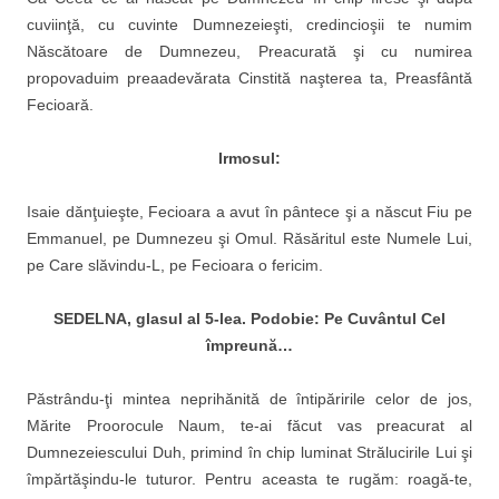
cuviinţă, cu cuvinte Dum­nezeieşti, credincioşii te numim
Născătoare de Dumnezeu, Preacurată şi cu numirea
propovaduim preaadevărata Cinstită naşterea ta, Preasfântă
Fecioară.
Irmosul:
Isaie dănţuieşte, Fecioara a avut în pântece şi a născut Fiu pe
Emmanuel, pe Dumnezeu şi Omul. Răsăritul este Numele Lui,
pe Care slăvindu-L, pe Fecioara o fericim.
SEDELNA, glasul al 5-lea. Podobie: Pe Cuv
ântul Cel
împreună…
Păstrându-ţi mintea neprihănită de întipăririle celor de jos,
Mărite Proorocule Naum, te-ai făcut vas preacurat al
Dumnezeiescu­lui Duh, primind în chip lumi­nat Strălucirile Lui şi
împărtăşindu-le tuturor. Pentru aceas­ta te rugăm: roagă-te,