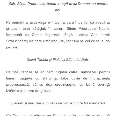
Stih: Sfinte Proorocule Naum, roagă-te lui Dumnezeu pentru
noi.
Pe pământ ai avut vieţuire întocmai ca a îngerilor cu adevărat
şi acum te-ai sălăşluit în ceruri, Sfinte Proorocule Naum,
împreună cu Cetele îngereşti, lângă Lumina Cea Întreit
Strălucitoare; de care umplându-te, îndrumi pe cei ce te laudă
pe tine.
Slavă Tatălui şi Fiului şi Sfântului Duh.
Pe tine, fericite, te aducem rugător către Dumnezeu pen­tru
lume; roagă-te cu stăruinţă, folosindu-te de îndrăzneala
proorocească, să se dea credincioşilor cu bună cuviinţă
izbăvire şi iertare de greşeli.
Şi acum şi pururea şi în vecii vecilor. Amin (a Născătoarei).
Ca Ceea ce ai născut pe Dumnezeu în chip firesc şi după