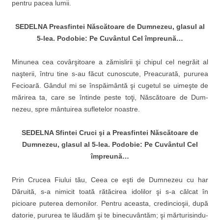
pentru pacea lumii.
SEDELNA Preasfintei Născătoare de Dumnezeu,
glasul al
5-lea. Podobie: Pe Cuv
ântul Cel împreună…
Minunea cea covârşitoare a zămislirii şi chipul cel negrăit al
naşterii, întru tine s-au făcut cunoscute, Preacurată, pururea
Fecioară. Gândul mi se înspăi­mântă şi cugetul se uimeşte de
mărirea ta, care se întinde peste toţi, Născătoare de Dum­
nezeu, spre mântuirea suflete­lor noastre.
SEDELNA Sfintei Cruci şi a Preasfintei Născătoare de
Dumnezeu,
glasul al 5-lea. Podobie: Pe Cuv
ântul Cel
împreună…
Prin Crucea Fiului tău, Ceea ce eşti de Dumnezeu cu har
Dăruită, s-a nimicit toată rătă­cirea idolilor şi s-a călcat în
picioare puterea demonilor. Pentru aceasta, credincioşii, după
datorie, pururea te lău­dăm şi te binecuvântăm; şi mărturisindu-