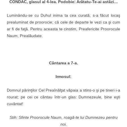
CONDAC, glasul al 4-lea. Podobie: Ar
ătatu-Te-ai astăzi…
Luminându-se cu Duhul inima ta cea curată, s-a făcut locaş
prealuminat de proorocie; că cele de departe le vezi ca şi cum
ar fi de faţă. Pentru aceasta te cinstim, Preafericite Proorocule
Naum, Prealăudate.
C
ântarea a 7-a.
Irmosul:
Domnul părinţilor Cel Preaînălţat văpaia a stins-o şi pe tineri i-a
rourat; pe cei ce cântau într-un glas: Dumnezeule, bine eşti
cuvântat!
Stih: Sfinte Proorocule Naum, roagă-te lui Dumnezeu pentru
noi.