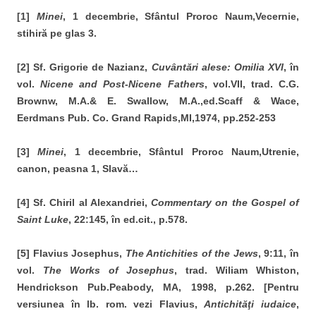
[1]
Minei
, 1 decembrie, Sfântul Proroc Naum,Vecernie,
stihiră pe glas 3.
[2] Sf. Grigorie de Nazianz,
Cuvântări alese
:
Omilia XVI
, în
vol.
Nicene and Post-Nicene Fathers
, vol.VII, trad. C.G.
Brownw, M.A.& E. Swallow, M.A.,ed.Scaff & Wace,
Eerdmans Pub. Co. Grand Rapids,MI,1974, pp.252-253
[3]
Minei
, 1 decembrie, Sfântul Proroc Naum,Utrenie,
canon, peasna 1, Slavă…
[4] Sf. Chiril al Alexandriei,
Commentary on the Gospel of
Saint Luke
, 22:145, în ed.cit., p.578.
[5] Flavius Josephus,
The Antichities of the Jews
, 9:11, în
vol.
The Works of Josephus
, trad. Wiliam Whiston,
Hendrickson Pub.Peabody, MA, 1998, p.262. [Pentru
versiunea în lb. rom. vezi Flavius,
Antichităţi iudaice
,