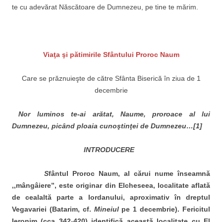
te cu adevărat Născătoare de Dumnezeu, pe tine te mărim.
Viaţa şi pătimirile Sfântului Proroc Naum
Care se prăznuieşte de către Sfânta Biserică în ziua de 1
decembrie
Nor luminos te-ai arătat, Naume, proroace al lui
Dumnezeu, picând ploaia cunoştinţei de Dumnezeu…[1]
INTRODUCERE
S
fântul Proroc Naum, al cărui nume înseamnă
,,mângâiere’’, este originar din Elcheseea, localitate aflată
de cealaltă parte a Iordanului, aproximativ în dreptul
Vegavariei (Batarim, cf.
Mineiul
pe 1 decembrie). Fericitul
Ieronim (cca 342-420) identifică această localitate cu El