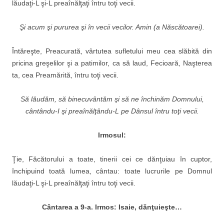
lăudaţi-L şi-L preaînălţaţi întru toţi vecii.
Şi acum şi pururea şi în vecii vecilor. Amin (a Născătoarei).
Întăreşte, Preacurată, vârtutea sufletului meu cea slăbită din
pricina greşelilor şi a patimilor, ca să laud, Fecioară, Naşterea
ta, cea Preamărită, întru toţi vecii.
S
ă lăudăm, să binecuvântăm şi să ne închinăm Domnului,
cântându-I şi preaînălţându-L pe Dânsul întru toţi vecii.
Irmosul:
Ţie, Făcătorului a toate, tinerii cei ce dănţuiau în cuptor,
închipuind toată lumea, cântau: toate lucrurile pe Domnul
lăudaţi-L şi-L preaînălţaţi întru toţi vecii.
C
ântarea a 9-a. Irmos: Isaie, dănţuieşte…