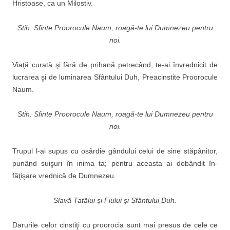
Hristoase, ca un Milostiv.
Stih: Sfinte Proorocule Naum, roagă-te lui Dumnezeu pentru
noi.
Viaţă curată şi fără de pri­hană petrecând, te-ai învred­nicit de
lucrarea şi de lumi­narea Sfântului Duh, Preacin­stite Proorocule
Naum.
Stih: Sfinte Proorocule Naum, roagă-te lui Dumnezeu pentru
noi.
Trupul l-ai supus cu osârdie gândului celui de sine stăpânitor,
punând suişuri în inima ta; pentru aceasta ai dobândit în­
făţişare vrednică de Dumnezeu.
Slavă Tatălui şi Fiului şi Sfântului Duh.
Darurile celor cinstiţi cu proorocia sunt mai presus de cele ce