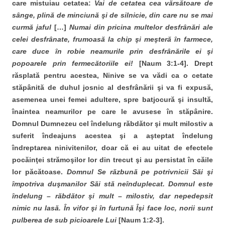
care mistuiau cetatea:
Vai de cetatea cea vărsătoare de
sânge, plină de minciună şi de silnicie, din care nu se mai
curmă jaful
[…]
Numai din pricina multelor desfrânări ale
celei desfrânate, frumoasă la chip şi meşteră în farmece,
care duce în robie neamurile prin desfrânările ei şi
popoarele prin fermecătoriile ei!
[Naum 3:1-4]. Drept
răsplată pentru acestea, Ninive se va vădi ca o cetate
stăpânită de duhul josnic al desfrânării şi va fi expusă,
asemenea unei femei adultere, spre batjocură şi insultă,
înaintea neamurilor pe care le avusese în stăpânire.
Domnul Dumnezeu cel îndelung răbdător şi mult milostiv a
suferit îndeajuns acestea şi a aşteptat îndelung
îndreptarea ninivitenilor, doar că ei au uitat de efectele
pocăinţei strămoşilor lor din trecut şi au persistat în căile
lor păcătoase.
Domnul
Se răzbună pe potrivnicii Săi şi
împotriva duşmanilor Săi stă neînduplecat. Domnul este
îndelung – răbdător şi mult – milostiv, dar nepedepsit
nimic nu lasă. În vifor şi în furtună Îşi face loc, norii sunt
pulberea de sub picioarele Lui
[Naum 1:2-3].