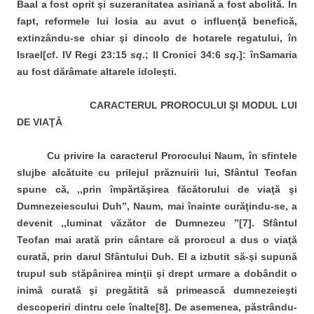
Baal a fost oprit şi suzeranitatea asiriană a fost abolită. În
fapt, reformele lui Iosia au avut o influenţă benefică,
extinzându-se chiar şi dincolo de hotarele regatului, în
Israel[cf. IV Regi 23:15
sq
.; II Cronici 34:6
sq
.]: înSamaria
au fost dărâmate altarele idoleşti.
CARACTERUL PROROCULUI ŞI MODUL LUI
DE VIAŢĂ
Cu privire la caracterul Prorocului Naum, în sfintele
slujbe alcătuite cu prilejul prăznuirii lui, Sfântul Teofan
spune că, ,,prin împărtăşirea făcătorului de viaţă şi
Dumnezeiescului Duh’’, Naum, mai înainte curăţindu-se, a
devenit ,,luminat văzător de Dumnezeu ’’[7]. Sfântul
Teofan mai arată prin cântare că prorocul a dus o viaţă
curată, prin darul Sfântului Duh. El a izbutit să-şi supună
trupul sub stăpânirea minţii şi drept urmare a dobândit o
inimă curată şi pregătită să primească dumnezeieşti
descoperiri dintru cele înalte[8]. De asemenea, păstrându-