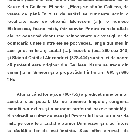
Kauze din Galileea. El scrie: ,,Elcoş se afla în Galileea, de
vreme ce până în ziua de astăzi se cunoaşte acolo o
localitate care se cheamă Elchesem (alţii o numesc
Elcheseea), foarte mică, într-adevăr. Printre ruinele aflate
aici se conservă doar urme neînsemnate ale vestigiilor de
odinioară; unele dintre ele se pot vedea, iar ghidul meu în
acel ţinut mi le-a şi arătat […].’’Eusebiu (cca 260-cca 340)
şi Sfântul Chiril al Alexandriei (378-444) sunt şi ei de acord
că profetul este originar din Galileea. Naum se trage din
seminţia lui Simeon şi a propovăduit între anii 665 şi 660
î.Hr.
Atunci când Iona(cca 760-755) a predicat ninivitenilor,
aceştia s-au pocăit. Dar cu trecerea timpului, cangrena
morală s-a extins şi a corodat profound bazele societăţii.
Ninivitenii au uitat de mesajul Prorocului Iona, au uitat de
mila pe care le-a arătat-o atunci Dumnezeu şi s-au întors
la răutăţile lor de mai înainte. S-au aflat vinovaţi de