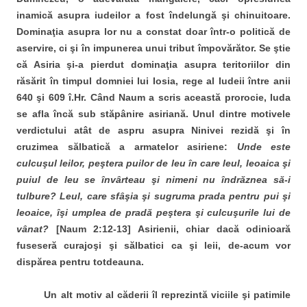
inamică asupra iudeilor a fost îndelungă şi chinuitoare.
Dominaţia asupra lor nu a constat doar într-o politică de
aservire, ci şi în impunerea unui tribut împovărător. Se ştie
că Asiria şi-a pierdut dominaţia asupra teritoriilor din
răsărit în timpul domniei lui Iosia, rege al Iudeii între anii
640 şi 609 î.Hr. Când Naum a scris această prorocie, Iuda
se afla încă sub stăpânire asiriană. Unul dintre motivele
verdictului atât de aspru asupra Ninivei rezidă şi în
cruzimea sălbatică a armatelor asiriene:
Unde este
culcuşul leilor, peştera puilor de leu în care leul, leoaica şi
puiul de leu se învârteau şi nimeni nu îndrăznea să-i
tulbure
? Leul, care sf
âşia şi sugruma prada pentru pui şi
leoaice, îşi umplea de pradă peştera şi culcuşurile lui de
vânat?
[Naum 2:12-13] Asirienii, chiar dacă odinioară
fuseseră curajoşi şi sălbatici ca şi leii, de-acum vor
dispărea pentru totdeauna.
Un alt motiv al căderii îl reprezintă viciile şi patimile