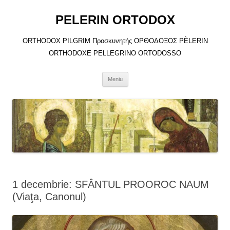
Sari
la
PELERIN ORTODOX
conținut
ORTHODOX PILGRIM Προσκυνητής ΟΡΘΟΔΟΞΟΣ PÈLERIN
ORTHODOXE PELLEGRINO ORTODOSSO
Meniu
1 decembrie: SFÂNTUL PROOROC NAUM
(Viaţa, Canonul)