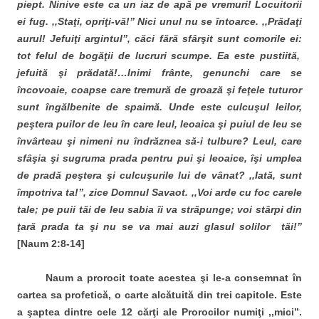
piept. Ninive este ca un iaz de apă pe vremuri! Locuitorii
ei fug. ,,Staţi, opriţi-vă!’’
Nici unul nu se întoarce. ,,Prădaţi
aurul! Jefuiţi argintul’’
, căci fără sfârşit sunt comorile ei:
tot felul de bogăţii de lucruri scumpe. Ea este pustiită,
jefuită şi prădată!…Inimi frânte, genunchi care se
încovoaie, coapse care tremură de groază şi feţele tuturor
sunt îngălbenite de spaimă. Unde este culcuşul leilor,
peştera puilor de leu în care leul, leoaica şi puiul de leu se
învârteau şi nimeni nu îndrăznea să-i tulbure? Leul, care
sf
âşia şi sugruma prada pentru pui şi leoaice, îşi umplea
de pradă peştera şi culcuşurile lui de vânat?
,,Iată, sunt
împotriva ta!’’
, zice Domnul Savaot. ,,Voi arde cu foc carele
tale; pe puii t
ăi de leu sabia îi va străpunge
; voi stârpi din
ţară prada ta şi nu se va mai auzi glasul solilor tăi!’’
[Naum 2:8-14]
Naum a prorocit toate acestea şi le-a consemnat în
cartea sa profetică, o carte alcătuită din trei capitole. Este
a şaptea dintre cele 12 cărţi ale Prorocilor numiţi ,,mici’’.