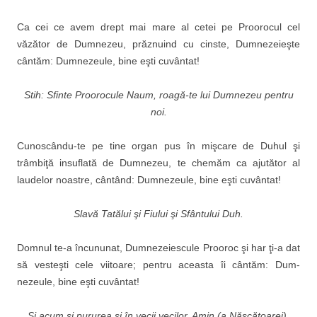
Ca cei ce avem drept mai mare al cetei pe Proorocul cel
văzător de Dumnezeu, prăznuind cu cinste, Dumnezeieşte
cântăm: Dumnezeule, bine eşti cuvântat!
Stih: Sfinte Proorocule Naum, roagă-te lui Dumnezeu pentru
noi.
Cunoscându-te pe tine organ pus în mişcare de Duhul şi
trâmbiţă insuflată de Dum­nezeu, te chemăm ca ajutător al
laudelor noastre, cântând: Dumnezeule, bine eşti cuvântat!
Slavă Tatălui şi Fiului şi Sfântului Duh.
Domnul te-a încununat, Dumnezeiescule Prooroc şi har ţi-a dat
să vesteşti cele viitoare; pentru aceasta îi cântăm: Dum­
nezeule, bine eşti cuvântat!
Şi acum şi pururea şi în vecii vecilor. Amin (a Născătoarei).