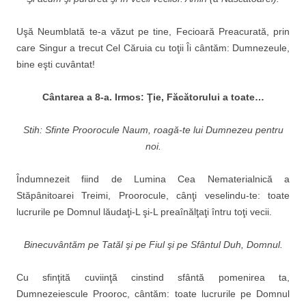
Uşă Neumblată te-a văzut pe tine, Fecioară Preacurată, prin
care Singur a trecut Cel Căruia cu toţii Îi cântăm: Dumnezeule,
bine eşti cuvântat!
C
ântarea a 8-a. Irmos: Ţie, Făcătorului a toate…
Stih: Sfinte Proorocule Naum, roagă-te lui Dumnezeu pentru
noi.
Îndumnezeit fiind de Lumi­na Cea Nematerialnică a
Stăpânitoarei Treimi, Proorocule, cânţi veselindu-te: toate
lucrurile pe Domnul lăudaţi-L şi-L preaînălţaţi întru toţi vecii.
Binecuv
ântăm pe Tatăl şi pe Fiul şi pe Sfântul Duh, Domnul.
Cu sfinţită cuviinţă cinstind sfântă pomenirea ta,
Dumnezeiescule Prooroc, cântăm: toate lucrurile pe Domnul