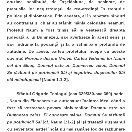
cruzime nesăbuită, de înşelăciune, de necinste, de
practicile lor negustoreşti, de rea-credinţă în treburile
politice şi diplomatice. Prin aceasta, ei în repetate rânduri
au contrariat şi chiar au stârnit mânia celorlalte neamuri.
Profetul Naum a fost trimis să le vestească dreapta
judecată a lui Dumnezeu, să-i avertizeze în acest sens şi
să-i îndrume la pocăinţă şi la o schimbare profundă de
atitudine. De aceea, cartea profetului începe cu aceste
cuvinte:
Prorocie despre Ninive. Cartea Vedeniei lui Naum
cel din Elcoş. Domnul este un Dumnezeu zelos, Domnul
Se răzbună pe potrivnicii Săi şi împotriva duşmanilor Săi
stă neînduplecat
[Naum 1:1-2].
Sfântul Grigorie Teologul (cca 329/330-cca 390) scrie:
,,Naum din Elchesem s-a cutremurat înaintea Mea, când a
fost să vestească povara ninivitenilor.
Domnul este un
Dumnezeu zelos, El cunoaşte mânia. Domnul Se răzbună
pe potrivnicii Săi
[cf. Naum 1:1-2] şi Îşi tratează duşmanul
cu severitate, astfel încât nu mai rămâne loc de răzbunare