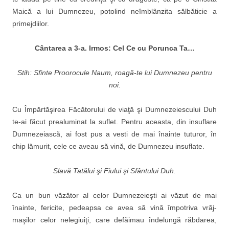
Maică a lui Dumnezeu, poto­lind neîmblânzita sălbăticie a
primejdiilor.
C
ântarea a 3-a. Irmos: Cel Ce cu Porunca Ta…
Stih: Sfinte Proorocule Naum, roagă-te lui Dumnezeu pentru
noi.
Cu Împărtăşirea Făcătoru­lui de viaţă şi Dumneze­iescului Duh
te-ai făcut prealu­minat la suflet. Pentru aceasta, din insuflare
Dumnezeiască, ai fost pus a vesti de mai înainte tuturor, în
chip lămurit, cele ce aveau să vină, de Dumnezeu insuflate.
Slavă Tatălui şi Fiului şi Sfântului Duh.
Ca un bun văzător al celor Dumnezeieşti ai văzut de mai
înainte, fericite, pedeapsa ce avea să vină împotriva vrăj­
maşilor celor nelegiuiţi, care defăimau îndelungă răbdarea,