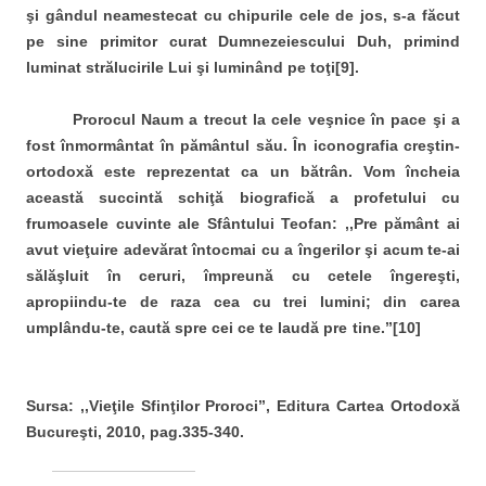
şi gândul neamestecat cu chipurile cele de jos, s-a făcut
pe sine primitor curat Dumnezeiescului Duh, primind
luminat strălucirile Lui şi luminând pe toţi[9].
Prorocul Naum a trecut la cele veşnice în pace şi a
fost înmormântat în pământul său. În iconografia creştin-
ortodoxă este reprezentat ca un bătrân. Vom încheia
această succintă schiţă biografică a profetului cu
frumoasele cuvinte ale Sfântului Teofan: ,,Pre pământ ai
avut vieţuire adevărat întocmai cu a îngerilor şi acum te-ai
sălăşluit în ceruri, împreună cu cetele îngereşti,
apropiindu-te de raza cea cu trei lumini; din carea
umplându-te, caută spre cei ce te laudă pre tine.’’[10]
Sursa: ,,Vieţile Sfinţilor Proroci’’, Editura Cartea Ortodoxă
Bucureşti, 2010, pag.335-340.