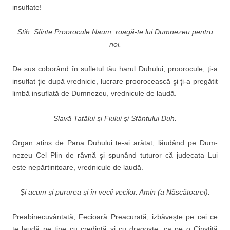
insuflate!
Stih: Sfinte Proorocule Naum, roagă-te lui Dumnezeu pentru
noi.
De sus coborând în sufletul tău harul Duhului, proorocule, ţi-a
insuflat ţie după vrednicie, lucrare proorocească şi ţi-a pregătit
limbă insuflată de Dumnezeu, vrednicule de laudă.
Slavă Tatălui şi Fiului şi Sfântului Duh.
Organ atins de Pana Duhului te-ai arătat, lăudând pe Dum­
nezeu Cel Plin de râvnă şi spu­nând tuturor că judecata Lui
este nepărtinitoare, vrednicule de laudă.
Şi acum şi pururea şi în vecii vecilor. Amin (a Născătoarei).
Preabinecuvântată, Fecioară Preacurată, izbăveşte pe cei ce
te laudă pe tine cu credinţă şi cu dragoste, ca pe o Cinstită