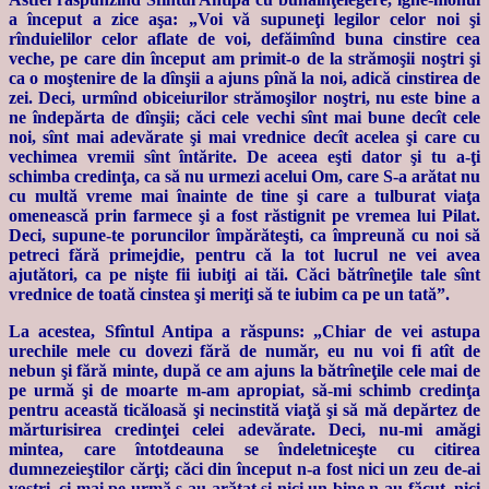
a început a zice aşa: „Voi vă supuneţi legilor celor noi şi
rînduielilor celor aflate de voi, defăimînd buna cinstire cea
veche, pe care din început am primit-o de la strămoşii noştri şi
ca o moştenire de la dînşii a ajuns pînă la noi, adică cinstirea de
zei. Deci, urmînd obiceiurilor strămoşilor noştri, nu este bine a
ne îndepărta de dînşii; căci cele vechi sînt mai bune decît cele
noi, sînt mai adevărate şi mai vrednice decît acelea şi care cu
vechimea vremii sînt întărite. De aceea eşti dator şi tu a-ţi
schimba credinţa, ca să nu urmezi acelui Om, care S-a arătat nu
cu multă vreme mai înainte de tine şi care a tulburat viaţa
omenească prin farmece şi a fost răstignit pe vremea lui Pilat.
Deci, supune-te poruncilor împărăteşti, ca împreună cu noi să
petreci fără primejdie, pentru că la tot lucrul ne vei avea
ajutători, ca pe nişte fii iubiţi ai tăi. Căci bătrîneţile tale sînt
vrednice de toată cinstea şi meriţi să te iubim ca pe un tată”.
La acestea, Sfîntul Antipa a răspuns: „Chiar de vei astupa
urechile mele cu dovezi fără de număr, eu nu voi fi atît de
nebun şi fără minte, după ce am ajuns la bătrîneţile cele mai de
pe urmă şi de moarte m-am apropiat, să-mi schimb credinţa
pentru această ticăloasă şi necinstită viaţă şi să mă depărtez de
mărturisirea credinţei celei adevărate. Deci, nu-mi amăgi
mintea, care întotdeauna se îndeletniceşte cu citirea
dumnezeieştilor cărţi; căci din început n-a fost nici un zeu de-ai
voştri, ci mai pe urmă s-au arătat şi nici un bine n-au făcut, nici