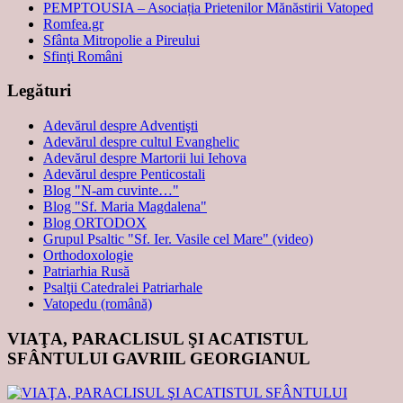
PEMPTOUSIA – Asociația Prietenilor Mănăstirii Vatoped
Romfea.gr
Sfânta Mitropolie a Pireului
Sfinţi Români
Legături
Adevărul despre Adventişti
Adevărul despre cultul Evanghelic
Adevărul despre Martorii lui Iehova
Adevărul despre Penticostali
Blog "N-am cuvinte…"
Blog "Sf. Maria Magdalena"
Blog ORTODOX
Grupul Psaltic "Sf. Ier. Vasile cel Mare" (video)
Orthodoxologie
Patriarhia Rusă
Psalţii Catedralei Patriarhale
Vatopedu (română)
VIAŢA, PARACLISUL ŞI ACATISTUL
SFÂNTULUI GAVRIIL GEORGIANUL