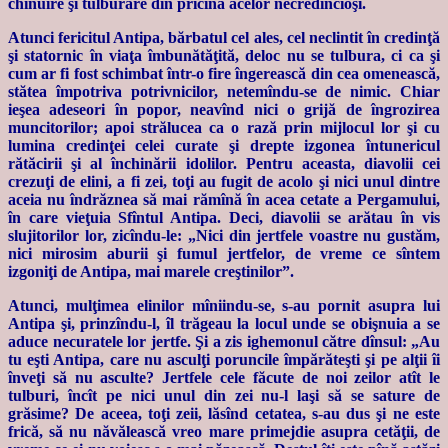
chinuire şi tulburare din pricina acelor necredincioşi.
Atunci fericitul Antipa, bărbatul cel ales, cel neclintit în credinţă
şi statornic în viaţa îmbunătăţită, deloc nu se tulbura, ci ca şi
cum ar fi fost schimbat într-o fire îngerească din cea omenească,
stătea împotriva potrivnicilor, netemîndu-se de nimic. Chiar
ieşea adeseori în popor, neavînd nici o grijă de îngrozirea
muncitorilor; apoi strălucea ca o rază prin mijlocul lor şi cu
lumina credinţei celei curate şi drepte izgonea întunericul
rătăcirii şi al închinării idolilor. Pentru aceasta, diavolii cei
crezuţi de elini, a fi zei, toţi au fugit de acolo şi nici unul dintre
aceia nu îndrăznea să mai rămînă în acea cetate a Pergamului,
în care vieţuia Sfîntul Antipa. Deci, diavolii se arătau în vis
slujitorilor lor, zicîndu-le: „Nici din jertfele voastre nu gustăm,
nici mirosim aburii şi fumul jertfelor, de vreme ce sîntem
izgoniţi de Antipa, mai marele creştinilor”.
Atunci, mulţimea elinilor mîniindu-se, s-au pornit asupra lui
Antipa şi, prinzîndu-l, îl trăgeau la locul unde se obişnuia a se
aduce necuratele lor jertfe. Şi a zis ighemonul către dînsul: „Au
tu eşti Antipa, care nu asculţi poruncile împărăteşti şi pe alţii îi
înveţi să nu asculte? Jertfele cele făcute de noi zeilor atît le
tulburi, încît pe nici unul din zei nu-l laşi să se sature de
grăsime? De aceea, toţi zeii, lăsînd cetatea, s-au dus şi ne este
frică, să nu năvălească vreo mare primejdie asupra cetăţii, de