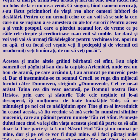
un folos de la ei nu ne-a venit. Ci singuri, fiind oameni necuraţi,
s-au făcut pricinuitori de viaţă rea altor oameni iubitori de
desfătări. Pentru ce nu urmaţi celor ce au voit să se suie la cer,
care nu se ruşinau a se amesteca cu ale lor surori? Pentru aceea
a şi venit potopul, care a pierdut neamul lor, de vreme ce pe
căile cele drepte şi credincioase n-au voit să umble. Iar dacă şi
voi veţi voi să urmaţi fărădelegilor pentru vechimea lor, apoi nu
cu apă, ci cu focul cel veşnic veţi fi pedepsiţi şi de viermii cei
neadormiţi veţi fi mîncaţi, de nu vă veţi pocăi”.
Acestea şi multe altele grăind bărbatul cel sfînt, l-au răpit
oamenii cei păgîni şi l-au dus la capiştea Artemidei, unde era un
bou de aramă, pe care arzîndu-l, l-au aruncat pe mucenic peste
el. Dar el însemnîndu-se cu semnul Crucii, se ruga din mijlocul
focului către Dumnezeu, strigînd: „Dumnezeule, Cel ce ne-ai
arătat Taina cea din veac ascunsă, pe Domnul nostru Iisus
Hristos, prin care şi sfaturile Tale cele neştiute ni le-ai
descoperit, îţi mulţumesc de toate bunătăţile Tale, că ne
mîntuieşti pe noi cei ce nădăjduim spre Tine şi m-ai învrednicit
în ceasul acesta, să fiu vrednic să mă scriu în numărul sfinţilor
mucenici, care au pătimit pentru numele Tău cel Sfînt. Primeşte
duhul meu cînd va ieşi din viaţa aceasta şi-mi dă parte ca să aflu
doar la Tine parte şi la Unul Născut Fiul Tău şi nu numai pe
mine, dar şi pe cei ce vor fi după mine, să-i faci părtaşi milei
Tale, ca de toţi să se slăvească numele Tău cel Sfînt, în veci.