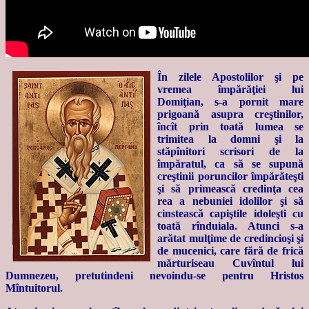
În zilele Apostolilor şi pe
vremea împărăţiei lui
Domiţian, s-a pornit mare
prigoană asupra creştinilor,
încît prin toată lumea se
trimitea la domni şi la
stăpînitori scrisori de la
împăratul, ca să se supună
creştinii poruncilor împărăteşti
şi să primească credinţa cea
rea a nebuniei idolilor şi să
cinstească capiştile idoleşti cu
toată rînduiala. Atunci s-a
arătat mulţime de credincioşi şi
de mucenici, care fără de frică
mărturiseau Cuvîntul lui
Dumnezeu, pretutindeni nevoindu-se pentru Hristos
Mîntuitorul.