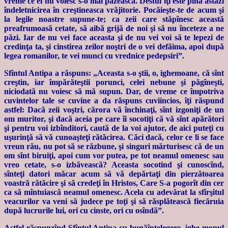
vreme ce ei nu voiesc s-o mai păzească. Destul îţi este pînă astăzi
îndeletnicirea în creştineasca vrăjitorie. Pocăieşte-te de acum şi
la legile noastre supune-te; ca zeii care stăpînesc această
preafrumoasă cetate, să aibă grijă de noi şi să nu înceteze a ne
păzi. Iar de nu vei face aceasta şi de nu vei voi să te lepezi de
credinţa ta, şi cinstirea zeilor noştri de o vei defăima, apoi după
legea romanilor, te vei munci cu vrednice pedepsiri”.
Sfîntul Antipa a răspuns: „Aceasta s-o ştii, o, ighemoane, că sînt
creştin, iar împărăteştii porunci, celei nebune şi păgîneşti,
niciodată nu voiesc să mă supun. Dar, de vreme ce împotriva
cuvintelor tale se cuvine a da răspuns cuviincios, îţi răspund
astfel: Dacă zeii voştri, cărora vă închinaţi, sînt izgoniţi de un
om muritor, şi dacă aceia pe care îi socotiţi că vă sînt apărători
şi pentru voi izbînditori, caută de la voi ajutor, de aici puteţi cu
uşurinţă să vă cunoaşteţi rătăcirea. Căci dacă, celor ce li se face
vreun rău, nu pot să se răzbune, şi singuri mărturisesc că de un
om sînt biruiţi, apoi cum vor putea, pe tot neamul omenesc sau
vreo cetate, s-o izbăvească? Aceasta socotind şi cunoscînd,
sînteţi datori măcar acum să vă depărtaţi din pierzătoarea
voastră rătăcire şi să credeţi în Hristos, Care S-a pogorît din cer
ca să mîntuiască neamul omenesc. Acela cu adevărat la sfîrşitul
veacurilor va veni să judece pe toţi şi să răsplătească fiecăruia
după lucrurile lui, ori cu cinste, ori cu osîndă”.
Astfel răspunzînd Sfîntul Antipa cu bunăînţelegere, ighe-monul