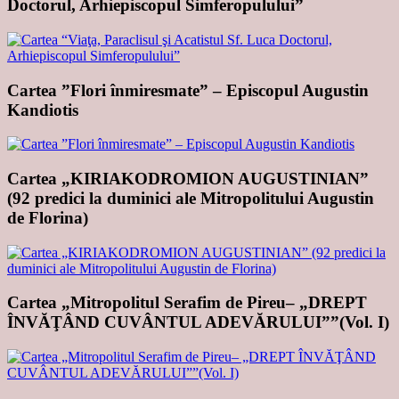
Doctorul, Arhiepiscopul Simferopulului”
Cartea ”Flori înmiresmate” – Episcopul Augustin
Kandiotis
Cartea „KIRIAKODROMION AUGUSTINIAN”
(92 predici la duminici ale Mitropolitului Augustin
de Florina)
Cartea „Mitropolitul Serafim de Pireu– „DREPT
ÎNVĂŢÂND CUVÂNTUL ADEVĂRULUI””(Vol. I)