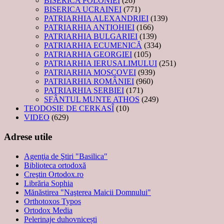
BISERICA POLONIEI
(26)
BISERICA UCRAINEI
(771)
PATRIARHIA ALEXANDRIEI
(139)
PATRIARHIA ANTIOHIEI
(166)
PATRIARHIA BULGARIEI
(139)
PATRIARHIA ECUMENICĂ
(334)
PATRIARHIA GEORGIEI
(105)
PATRIARHIA IERUSALIMULUI
(251)
PATRIARHIA MOSCOVEI
(939)
PATRIARHIA ROMÂNIEI
(960)
PATRIARHIA SERBIEI
(171)
SFÂNTUL MUNTE ATHOS
(249)
TEODOSIE DE CERKASÎ
(10)
VIDEO
(629)
Adrese utile
Agenţia de Ştiri "Basilica"
Biblioteca ortodoxă
Creştin Ortodox.ro
Librăria Sophia
Mănăstirea "Naşterea Maicii Domnului"
Orthotoxos Typos
Ortodox Media
Pelerinaje duhovnicești