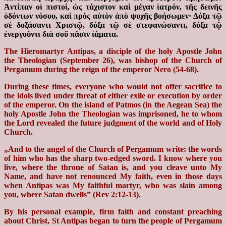
Ἀντίπαν οἱ πιστοί, ὡς τάχιστον καὶ μέγαν ἱατρόν, τῆς δεινῆς
ὀδόντων νόσου, καὶ πρὸς αὐτὸν ἀπὸ ψυχῆς βοήσωμεν· Δόξα τῷ
σὲ δοξάσαντι Χριστῷ, δόξα τῷ σὲ στεφανώσαντι, δόξα τῷ
ἐνεργοῦντι διὰ σοῦ πᾶσιν ἰάματα.
The Hieromartyr Antipas, a disciple of the holy Apostle John
the Theologian (September 26), was bishop of the Church of
Pergamum during the reign of the emperor Nero (54-68).
During these times, everyone who would not offer sacrifice to
the idols lived under threat of either exile or execution by order
of the emperor. On the island of Patmos (in the Aegean Sea) the
holy Apostle John the Theologian was imprisoned, he to whom
the Lord revealed the future judgment of the world and of Holy
Church.
„And to the angel of the Church of Pergamum write: the words
of him who has the sharp two-edged sword. I know where you
live, where the throne of Satan is, and you cleave unto My
Name, and have not renounced My faith, even in those days
when Antipas was My faithful martyr, who was slain among
you, where Satan dwells” (Rev 2:12-13).
By his personal example, firm faith and constant preaching
about Christ, St Antipas began to turn the people of Pergamum