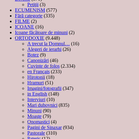
Petiţii
(3)
ECUMENISM
(577)
Fără categorie
(335)
FILME
(2)
ICOANE
(16)
Icoane făcătoare de minuni
(2)
ORTODOXIE
(9.448)
A trecut la Domnul…
(16)
Alegeri de ierarhi
(26)
Botez
(9)
Canonizări
(46)
Cuvinte de folos
(2.334)
en Français
(233)
Hirotonii
(18)
Hramuri
(51)
Imagini/fotografii
(347)
in English
(148)
Interviuri
(10)
Mari duhovnici
(835)
Minuni
(90)
Moaşte
(79)
Onomastici
(4)
Pagini de Sinaxar
(934)
Pastorale
(310)
Pateric
(12)