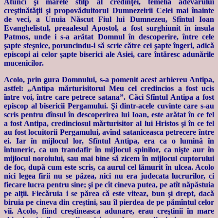
Atunci şi marele stîlp al credinţei, temelia adevărului
creştinătăţii şi propovăduitorul Dumnezeirii Celei mai înainte
de veci, a Unuia Născut Fiul lui Dumnezeu, Sfîntul Ioan
Evanghelistul, preaalesul Apostol, a fost surghiunit în insula
Patmos, unde i s-a arătat Domnul în descoperire, între cele
şapte sfeşnice, poruncindu-i să scrie către cei şapte îngeri, adică
episcopi ai celor şapte biserici ale Asiei, care întăresc adunările
mucenicilor.
Acolo, prin gura Domnului, s-a pomenit acest arhiereu Antipa,
astfel: „Antipa mărturisitorul Meu cel credincios a fost ucis
între voi, între care petrece satana”. Căci Sfîntul Antipa a fost
episcop al bisericii Pergamului. Şi dintr-acele cuvinte care s-au
scris pentru dînsul în descoperirea lui Ioan, este arătat în ce fel
a fost Antipa, credinciosul mărturisitor al lui Hristos şi în ce fel
au fost locuitorii Pergamului, avînd sataniceasca petrecere între
ei. Iar în mijlocul lor, Sfîntul Antipa, era ca o lumină în
întuneric, ca un trandafir în mijlocul spinilor, ca nişte aur în
mijlocul noroiului, sau mai bine să zicem în mijlocul cuptorului
de foc, după cum este scris, ca aurul cel lămurit în ulcea. Acolo
nici legea firii nu se păzea, nici nu era judecata lucrurilor, ci
fiecare lucra pentru sine; şi pe cît cineva putea, pe atît năpăstuia
pe alţii. Fiecăruia i se părea că este viteaz, bun şi drept, dacă
biruia pe cineva din creştini, sau îl pierdea de pe pămîntul celor
vii. Acolo, fiind creştineasca adunare, erau creştinii în mare