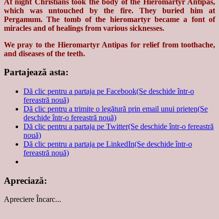
At night Christians took the body of the Hieromartyr Antipas,
which was untouched by the fire. They buried him at
Pergamum. The tomb of the hieromartyr became a font of
miracles and of healings from various sicknesses.
We pray to the Hieromartyr Antipas for relief from toothache,
and diseases of the teeth.
Partajează asta:
Dă clic pentru a partaja pe Facebook(Se deschide într-o
fereastră nouă)
Dă clic pentru a trimite o legătură prin email unui prieten(Se
deschide într-o fereastră nouă)
Dă clic pentru a partaja pe Twitter(Se deschide într-o fereastră
nouă)
Dă clic pentru a partaja pe LinkedIn(Se deschide într-o
fereastră nouă)
Apreciază:
Apreciere
Încarc...