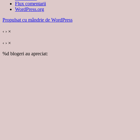
Flux comentarii
WordPress.org
Propulsat cu mândrie de WordPress
‹
›
×
‹
›
×
%d
blogeri au apreciat: