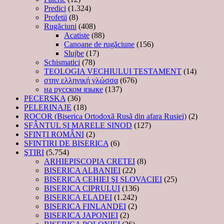
Predici
(1.324)
Profetii
(8)
Rugăciuni
(408)
Acatiste
(88)
Canoane de rugăciune
(156)
Slujbe
(17)
Schismatici
(78)
TEOLOGIA VECHIULUI TESTAMENT
(14)
στην ελληνική γλώσσα
(676)
на русском языке
(137)
PECERSKA
(36)
PELERINAJE
(18)
ROCOR (Biserica Ortodoxă Rusă din afara Rusiei)
(2)
SFÂNTUL ȘI MARELE SINOD
(127)
SFINȚI ROMÂNI
(2)
SFINTIRI DE BISERICA
(6)
ŞTIRI
(5.754)
ARHIEPISCOPIA CRETEI
(8)
BISERICA ALBANIEI
(22)
BISERICA CEHIEI ŞI SLOVACIEI
(25)
BISERICA CIPRULUI
(136)
BISERICA ELADEI
(1.242)
BISERICA FINLANDEI
(2)
BISERICA JAPONIEI
(2)