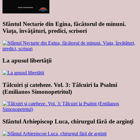
Sfântul Nectarie din Egina, făcătorul de minuni.
Viaţa, învăţături, predici, scrisori
La apusul libertăţii
Tâlcuiri şi cateheze. Vol. 3: Tâlcuiri la Psalmi
(Emilianos Simonopetritul)
Sfântul Arhiepiscop Luca, chirurgul fără de arginţi