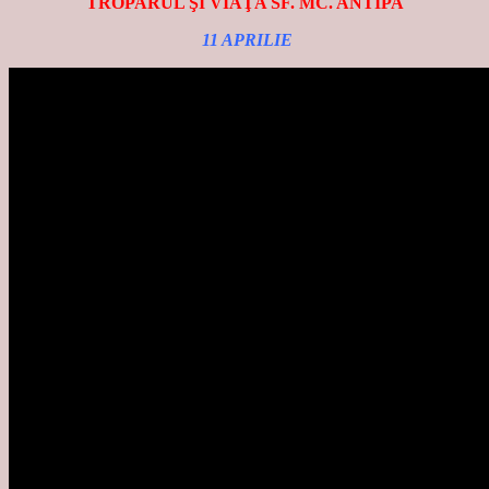
TROPARUL ŞI VIAŢA SF. MC. ANTIPA
11 APRILIE