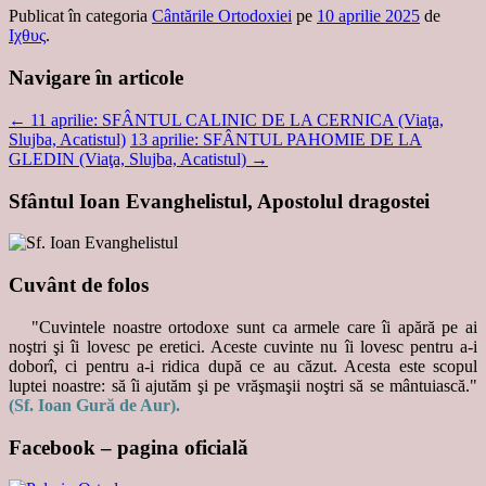
Publicat în categoria
Cântările Ortodoxiei
pe
10 aprilie 2025
de
Ιχθυς
.
Navigare în articole
←
11 aprilie: SFÂNTUL CALINIC DE LA CERNICA (Viaţa,
Slujba, Acatistul)
13 aprilie: SFÂNTUL PAHOMIE DE LA
GLEDIN (Viaţa, Slujba, Acatistul)
→
Sfântul Ioan Evanghelistul, Apostolul dragostei
Cuvânt de folos
"Cuvintele noastre ortodoxe sunt ca armele care îi apără pe ai
noştri şi îi lovesc pe eretici. Aceste cuvinte nu îi lovesc pentru a-i
doborî, ci pentru a-i ridica după ce au căzut. Acesta este scopul
luptei noastre: să îi ajutăm şi pe vrăşmaşii noştri să se mântuiască."
(Sf. Ioan Gură de Aur).
Facebook – pagina oficială