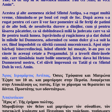
Amin”.
Acestea şi alte asemenea zicînd Sfîntul Antipa, s-a rugat multă
vreme, chinuindu-se pe boul cel roşit de foc. După aceea s-a
rugat pentru cei care îi vor face pomenire să fie feriţi de patimi
şi de alte boli, de nesuferita durere a dinţilor, cum şi pentru
lăsarea păcatelor, ca să dobîndească milă la judecata care va să
fie pentru toată lumea. Isprăvindu-şi rugăciunea şi-a dat duhul
în mîinile lui Dumnezeu, adormind cu somn dulce şi s-a suit la
cer, fiind împodobit cu slăvită cunună mucenicească. Apoi nişte
bărbaţi binecredincioşi, luînd sfintele lui moaşte, le-au pus cu
cinste în aceeaşi cetate a Pergamului. Şi a izvorît dintr-însele
mir, care tămăduia toate bolile omeneşti, întru slava lui Hristos
Dumnezeul nostru, Cel slăvit împreună cu Tatăl şi cu Sfîntul
Duh în veci. Amin.
Άγιος Ιεροµάρτυς Αντίπας,
Όσιες Τρύφαινα και Ματρώνα
Έζησε τον 10 αι. και µαρτύρησε στην Περσία. Αναφέρεται
στην Αποκάλυψη ως πιστός. Είχε το χάρισµα να θεραπεύει τα
δόντια. Προστάτης των οδοντιάτρων.
Ἀπολυτίκιον
Ἦχος α’. Τῆς ἐρήμου πολίτης.
Μυροβλύτην τὸν θεῖον καὶ μαρτύρων τὸν σύναθλον, τὸν
πανευκλεῆ ἱεράρχην καὶ Περγάμου τὸν πρόεδρον, τιμήσωμεν