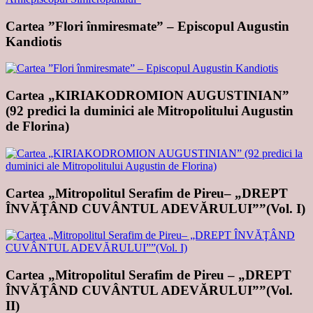
Cartea ”Flori înmiresmate” – Episcopul Augustin
Kandiotis
Cartea „KIRIAKODROMION AUGUSTINIAN”
(92 predici la duminici ale Mitropolitului Augustin
de Florina)
Cartea „Mitropolitul Serafim de Pireu– „DREPT
ÎNVĂŢÂND CUVÂNTUL ADEVĂRULUI””(Vol. I)
Cartea „Mitropolitul Serafim de Pireu – „DREPT
ÎNVĂŢÂND CUVÂNTUL ADEVĂRULUI””(Vol.
II)