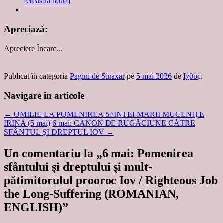
fereastră nouă)
Apreciază:
Apreciere
Încarc...
Publicat în categoria
Pagini de Sinaxar
pe
5 mai 2026
de
Ιχθυς
.
Navigare în articole
←
OMILIE LA POMENIREA SFINTEI MARII MUCENIŢE
IRINA (5 mai)
6 mai: CANON DE RUGĂCIUNE CĂTRE
SFÂNTUL ŞI DREPTUL IOV
→
Un comentariu la „
6 mai: Pomenirea
sfântului şi dreptului şi mult-
pătimitorulul prooroc Iov / Righteous Job
the Long-Suffering (ROMANIAN,
ENGLISH)
”