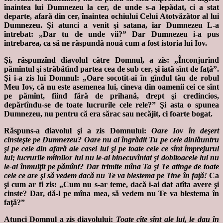
înaintea lui Dumnezeu la cer, de unde s-a lepădat, ci a stat
departe, afară din cer, înaintea ochiului Celui Atotvăzător al lui
Dumnezeu. Şi atunci a venit şi satana, iar Dumnezeu L-a
întrebat: „Dar tu de unde vii?” Dar Dumnezeu i-a pus
întrebarea, ca să ne răspundă nouă cum a fost istoria lui Iov.
Şi, răspunzînd diavolul către Domnul, a zis: „Înconjurînd
pămîntul şi străbătînd partea cea de sub cer, şi iată sînt de faţă”.
Şi i-a zis lui Domnul: „Oare socotit-ai în gîndul tău de robul
Meu Iov, că nu este asemenea lui, cineva din oamenii cei ce sînt
pe pămînt, fiind fără de prihană, drept şi credincios,
depărtîndu-se de toate lucrurile cele rele?” Şi asta o spunea
Dumnezeu, nu pentru că era sărac sau necăjit, ci foarte bogat.
Răspuns-a diavolul şi a zis Domnului:
Oare Iov în deşert
cinsteşte pe Dumnezeu? Oare nu ai îngrădit Tu pe cele dinlăuntru
şi pe cele din afară ale casei lui şi pe toate cele ce sînt împrejurul
lui; lucrurile mîinilor lui nu le-ai binecuvîntat şi dobitoacele lui nu
le-ai înmulţit pe pămînt? Dar trimite mîna Ta şi Te atinge de toate
cele ce are şi să vedem dacă nu Te va blestema pe Tine în faţă!
Ca
şi cum ar fi zis: „Cum nu s-ar teme, dacă i-ai dat atîta avere şi
cinste? Dar, dă-l pe mîna mea, să vedem nu Te va blestema în
faţă?”
Atunci Domnul a zis diavolului:
Toate cîte sînt ale lui, le dau în