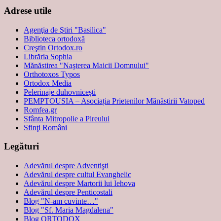
Adrese utile
Agenţia de Ştiri "Basilica"
Biblioteca ortodoxă
Creştin Ortodox.ro
Librăria Sophia
Mănăstirea "Naşterea Maicii Domnului"
Orthotoxos Typos
Ortodox Media
Pelerinaje duhovnicești
PEMPTOUSIA – Asociația Prietenilor Mănăstirii Vatoped
Romfea.gr
Sfânta Mitropolie a Pireului
Sfinţi Români
Legături
Adevărul despre Adventişti
Adevărul despre cultul Evanghelic
Adevărul despre Martorii lui Iehova
Adevărul despre Penticostali
Blog "N-am cuvinte…"
Blog "Sf. Maria Magdalena"
Blog ORTODOX