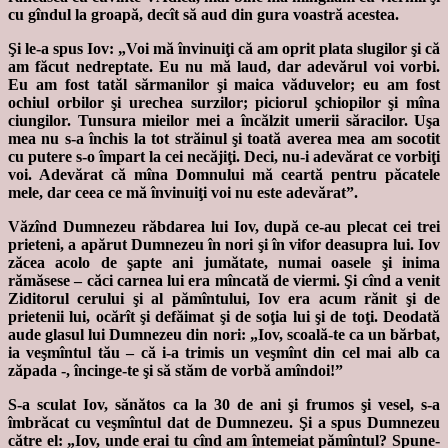
cu gîndul la groapă, decît să aud din gura voastră acestea.
Şi le-a spus Iov: „Voi mă învinuiţi că am oprit plata slugilor şi că
am făcut nedreptate. Eu nu mă laud, dar adevărul voi vorbi.
Eu am fost tatăl sărmanilor şi maica văduvelor; eu am fost
ochiul orbilor şi urechea surzilor; piciorul şchiopilor şi mîna
ciungilor. Tunsura mieilor mei a încălzit umerii săracilor. Uşa
mea nu s-a închis la tot străinul şi toată averea mea am socotit
cu putere s-o împart la cei necăjiţi. Deci, nu-i adevărat ce vorbiţi
voi. Adevărat că mîna Domnului mă ceartă pentru păcatele
mele, dar ceea ce mă învinuiţi voi nu este adevărat”.
Văzînd Dumnezeu răbdarea lui Iov, după ce-au plecat cei trei
prieteni, a apărut Dumnezeu în nori şi în vifor deasupra lui. Iov
zăcea acolo de şapte ani jumătate, numai oasele şi inima
rămăsese – căci carnea lui era mîncată de viermi. Şi cînd a venit
Ziditorul cerului şi al pămîntului, Iov era acum rănit şi de
prietenii lui, ocărît şi defăimat şi de soţia lui şi de toţi. Deodată
aude glasul lui Dumnezeu din nori: „Iov, scoală-te ca un bărbat,
ia veşmîntul tău – că i-a trimis un veşmînt din cel mai alb ca
zăpada -, încinge-te şi să stăm de vorbă amîndoi!”
S-a sculat Iov, sănătos ca la 30 de ani şi frumos şi vesel, s-a
îmbrăcat cu veşmîntul dat de Dumnezeu. Şi a spus Dumnezeu
către el: „Iov, unde erai tu cînd am întemeiat pămîntul? Spune-