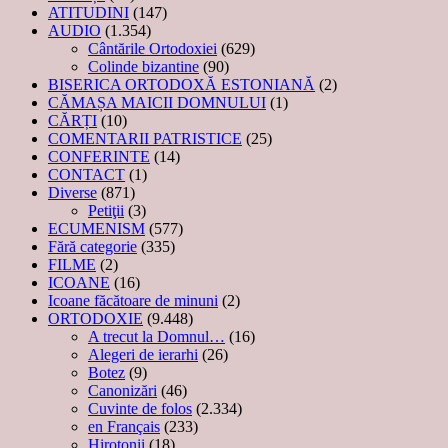
ATITUDINI
(147)
AUDIO
(1.354)
Cântările Ortodoxiei
(629)
Colinde bizantine
(90)
BISERICA ORTODOXĂ ESTONIANĂ
(2)
CĂMAȘA MAICII DOMNULUI
(1)
CĂRȚI
(10)
COMENTARII PATRISTICE
(25)
CONFERINTE
(14)
CONTACT
(1)
Diverse
(871)
Petiţii
(3)
ECUMENISM
(577)
Fără categorie
(335)
FILME
(2)
ICOANE
(16)
Icoane făcătoare de minuni
(2)
ORTODOXIE
(9.448)
A trecut la Domnul…
(16)
Alegeri de ierarhi
(26)
Botez
(9)
Canonizări
(46)
Cuvinte de folos
(2.334)
en Français
(233)
Hirotonii
(18)