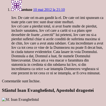
antuza
10 mai 2012 la 21:10
Iov. De cate ori m-am gandit la el. De cate ori imi spuneam ca
toate prin care trec sunt doar niste mofturi.
Iov cel care a pierdut totul, si avut foarte multe de pierdut,
inclusiv sanatatea, Iov cel care a cartit si s-a plans spre
deosebire de foarte „corectii” lui prieteni, Iov care nu si-a
pierdut sufletul chiar si acele conditii de suferinta maxima si
de chin, Iov care a avut atata rabdare. Cata incredintare a avut
Iov ca tot ceea ce vine de la Dumnezeu nu poate fi decat bun,
in ciuda tuturor evidentelor. Cata lasare in voia Domnului.
Domnula a dat, Domnul a luat, fie numele Domnului
binecuvantat. Daca am a vea macar o faramitura din
statornicia in credinta si din rabdarea lui Iov, si din
incredintarea ca orice s-ar intampla Dumnezeu vegheaza si
este prezent in tot ceea ce ni se intampla, ar fi ceva minunat.
Comentariile sunt închise.
Sfântul Ioan Evanghelistul, Apostolul dragostei