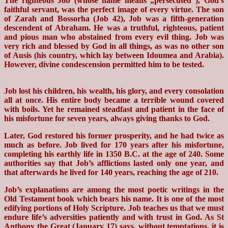
The righteous Job (whose name means „persecuted”), God’s
faithful servant, was the perfect image of every virtue. The son
of Zarah and Bossorha (Job 42), Job was a fifth-generation
descendent of Abraham. He was a truthful, righteous, patient
and pious man who abstained from every evil thing. Job was
very rich and blessed by God in all things, as was no other son
of Ausis (his country, which lay between Idoumea and Arabia).
However, divine condescension permitted him to be tested.
Job lost his children, his wealth, his glory, and every consolation
all at once. His entire body became a terrible wound covered
with boils. Yet he remained steadfast and patient in the face of
his misfortune for seven years, always giving thanks to God.
Later, God restored his former prosperity, and he had twice as
much as before. Job lived for 170 years after his misfortune,
completing his earthly life in 1350 B.C. at the age of 240. Some
authorities say that Job’s afflictions lasted only one year, and
that afterwards he lived for 140 years, reaching the age of 210.
Job’s explanations are among the most poetic writings in the
Old Testament book which bears his name. It is one of the most
edifying portions of Holy Scripture. Job teaches us that we must
endure life’s adversities patiently and with trust in God. As St
Anthony the Great (January 17) says, without temptations, it is