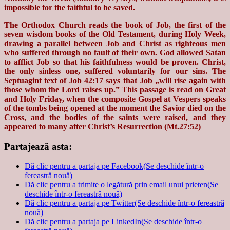
impossible for the faithful to be saved.
The Orthodox Church reads the book of Job, the first of the
seven wisdom books of the Old Testament, during Holy Week,
drawing a parallel between Job and Christ as righteous men
who suffered through no fault of their own. God allowed Satan
to afflict Job so that his faithfulness would be proven. Christ,
the only sinless one, suffered voluntarily for our sins. The
Septuagint text of Job 42:17 says that Job „will rise again with
those whom the Lord raises up.” This passage is read on Great
and Holy Friday, when the composite Gospel at Vespers speaks
of the tombs being opened at the moment the Savior died on the
Cross, and the bodies of the saints were raised, and they
appeared to many after Christ’s Resurrection (Mt.27:52)
Partajează asta:
Dă clic pentru a partaja pe Facebook(Se deschide într-o
fereastră nouă)
Dă clic pentru a trimite o legătură prin email unui prieten(Se
deschide într-o fereastră nouă)
Dă clic pentru a partaja pe Twitter(Se deschide într-o fereastră
nouă)
Dă clic pentru a partaja pe LinkedIn(Se deschide într-o