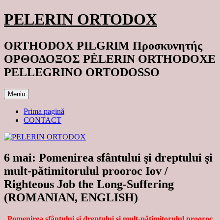
Sari
PELERIN ORTODOX
la
conținut
ORTHODOX PILGRIM Προσκυνητής
ΟΡΘΟΔΟΞΟΣ PÈLERIN ORTHODOXE
PELLEGRINO ORTODOSSO
Meniu
Prima pagină
CONTACT
6 mai: Pomenirea sfântului şi dreptului şi
mult-pătimitorulul prooroc Iov /
Righteous Job the Long-Suffering
(ROMANIAN, ENGLISH)
Pomenirea sfântului şi dreptului şi mult-pătimitorulul prooroc