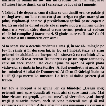
auziseră de bătaia lui Iov, dar nu credeau că-i chiar aşa; şi se
sfătuiseră între dînşii, ca să-l cerceteze pe Iov şi să-l mîngîie.
Văzîndu-l de departe, cum îl ştiau ce om cinstit era, ce palate şi
ce slugi avea, nu l-au cunoscut şi au strigat cu glas mare şi au
plîns, rupîndu-şi hainele şi presărîndu-şi ţărînă peste capetele
lor. Ei au stat la dînsul şapte zile şi şapte nopţi şi nimeni dintre
dînşii n-a vorbit către dînsul vreun cuvînt, pentru că vedeau
rănile lui cumplite şi foarte mari. Şi gîndeau, ce va fi asta? Ce fel
de bătaie a lui Dumnezeu este asta?
Şi la şapte zile a deschis cuvîntul Elifaz şi, în loc să-l mîngîie pe
Iov în rănile şi în durerea lui, în loc să-l îmbărbăteze, că erau
prieteni de altădată, au început să-l rănească cu cuvîntul: „Iov,
mi se pare că te-a retezat Dumnezeu ca pe un copac tomnatic,
care nu face roadă. De ce-ai ajuns tu aşa? Ai oprit plata
văduvelor şi simbria lucrătorilor! Ai fost nemilostiv şi aspru! Ai
fost mîndru! Ai uitat de Dumnezeu! Ai făcut fărădelegi înaintea
Lui!” Şi aşa mereu l-a mustrat. La fel şi al doilea prieten şi al
treilea.
Iar Iov a început a le spune lor cu blîndeţe: „Dragii mei;
prietenii mei, spre dosadă aţi venit aici şi spre rană mie. Mai
bine ziceam eu gropii, „muma mea”, şi viermilor, „voi sînteţi
fraţii şi surorile mele”, decît să vină prietenii mei şi să mă
rănească cu cuvinte”. Adică, mai bine mă mîngîiam cu viermii şi