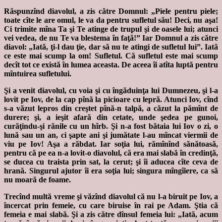
Răspunzînd diavolul, a zis către Domnul: „Piele pentru piele;
toate cîte le are omul, le va da pentru sufletul său! Deci, nu aşa!
Ci trimite mîna Ta şi Te atinge de trupul şi de oasele lui; atunci
vei vedea, de nu Te va blestema în faţă!” Iar Domnul a zis către
diavol: „Iată, ţi-l dau ţie, dar să nu te atingi de sufletul lui”. Iată
ce este mai scump la om! Sufletul. Că sufletul este mai scump
decît tot ce există în lumea aceasta. De aceea îi atîta luptă pentru
mîntuirea sufletului.
Şi a venit diavolul, cu voia şi cu îngăduinţa lui Dumnezeu, şi l-a
lovit pe Iov, de la cap pînă la picioare cu lepră. Atunci Iov, cînd
s-a văzut lepros din creştet pînă-n talpă, a căzut la pămînt de
durere; şi, a ieşit afară din cetate, unde şedea pe gunoi,
curăţindu-şi rănile cu un hîrb. Şi n-a fost bătaia lui Iov o zi, o
lună sau un an, ci şapte ani şi jumătate l-au mîncat viermii de
viu pe Iov! Aşa a răbdat. Iar soţia lui, rămînînd sănătoasă,
pentru că pe ea n-a lovit-o diavolul, că era mai slabă în credinţă,
se ducea cu traista prin sat, la cerut; şi îi aducea cîte ceva de
hrană. Singurul ajutor îi era soţia lui; singura mîngîiere, ca să
nu moară de foame.
Trecînd multă vreme şi văzînd diavolul că nu l-a biruit pe Iov, a
încercat prin femeie, cu care biruise în rai pe Adam. Ştia că
femeia e mai slabă. Şi a zis către dînsul femeia lui: „Iată, acum