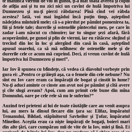
te mănîncă viermii de viu în gunoi, ţi-a luat toată averea şi copiii
de atîţia ani şi tu nu zici nici un cuvînt de hulă împotriva lui
Dumnezeu şi nu-ţi pierzi răbdarea! Pînă cînd vei răbda
acestea? Iată, voi mai îngădui încă puţin timp, aşteptînd
nădejdea mîntuirii mele; că s-a pierdut pe pămînt pomenirea ta,
fiii şi fetele tale; durerile şi ostenelile pîntecelui meu, pe care în
zadar i-am născut cu chinuire; iar tu singur şezi afară, fără
acoperămînt, pe gunoi şi plin de viermi, iar eu rătăcesc slujind şi
trecînd din loc în loc şi alergînd din casă în casă, aşteptînd
apusul soarelui, ca să mă odihnesc de ostenelile mele şi de
durerile cele ce acum mă cuprind. Deci, zi vreun cuvînt de hulă
împotriva lui Dumnezeu şi mori”.
Iar Iov îi spunea cu blîndeţe, că vedea că diavolul vorbeşte prin
gura ei: „Pentru ce grăieşti aşa, ca o femeie din cele nebune? Nu
sînt eu Iov care eram ca împăraţii de bogat şi cinstit în lume?
Nu-ţi aduci aminte ce cinste am avut noi pe pămînt şi cîtă avere
şi cîte slugi aveam? Apoi, cum am primit cele bune din mîna
Domnului, oare pe cele rele să nu le suferim?”
Auzind trei prieteni ai lui de toate răutăţile care au venit asupra
lui, au mers la dînsul fiecare din ţara sa: Elifaz, împăratul
Temanului, Bildad, stăpînitorul Savheilor şi Ţofar, împăratul
Mineilor. Aceştia erau ca nişte împăraţi de bogaţi, boieri mari
din alte ţări, care cumpărau mii de vite de la Iov, miei şi lînă. Ei