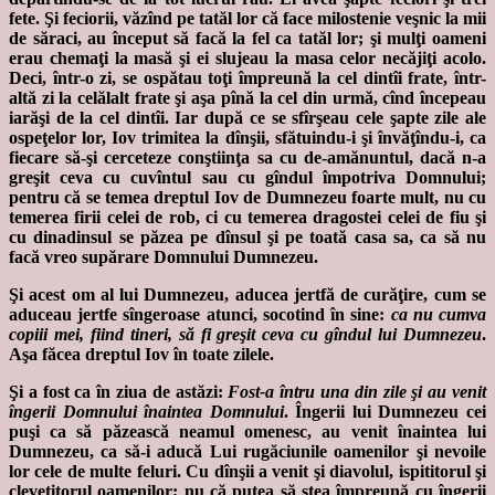
fete. Şi feciorii, văzînd pe tatăl lor că face milostenie veşnic la mii
de săraci, au început să facă la fel ca tatăl lor; şi mulţi oameni
erau chemaţi la masă şi ei slujeau la masa celor necăjiţi acolo.
Deci, într-o zi, se ospătau toţi împreună la cel dintîi frate, într-
altă zi la celălalt frate şi aşa pînă la cel din urmă, cînd începeau
iarăşi de la cel dintîi.
Iar după ce se sfîrşeau cele şapte zile ale
ospeţelor lor, Iov trimitea la dînşii, sfătuindu-i şi învăţîndu-i, ca
fiecare să-şi cerceteze conştiinţa sa cu de-amănuntul, dacă n-a
greşit ceva cu cuvîntul sau cu gîndul împotriva Domnului;
pentru că se temea dreptul Iov de Dumnezeu foarte mult, nu cu
temerea firii celei de rob, ci cu temerea dragostei celei de fiu şi
cu dinadinsul se păzea pe dînsul şi pe toată casa sa, ca să nu
facă vreo supărare Domnului Dumnezeu.
Şi acest om al lui Dumnezeu, aducea jertfă de curăţire, cum se
aduceau jertfe sîngeroase atunci, socotind în sine:
ca nu cumva
copiii
mei, fiind tineri, să fi greşit ceva cu gîndul lui Dumnezeu
.
Aşa făcea dreptul Iov în toate zilele.
Şi a fost ca în ziua de astăzi:
Fost-a întru una din zile şi au venit
îngerii Domnului înaintea Domnului
. Îngerii lui Dumnezeu cei
puşi ca să păzească neamul omenesc, au venit înaintea lui
Dumnezeu, ca să-i aducă Lui rugăciunile oamenilor şi nevoile
lor cele de multe feluri. Cu dînşii a venit şi diavolul, ispititorul şi
clevetitorul oamenilor; nu că putea să stea împreună cu îngerii