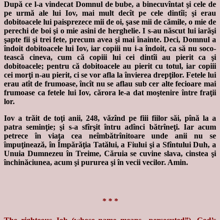
După ce l-a vindecat Domnul de bube, a binecuvîntat şi cele de
pe urmă ale lui Iov, mai mult decît pe cele dintîi; şi erau
dobitoacele lui paisprezece mii de oi, şase mii de cămile, o mie de
perechi de boi şi o mie asini de herghelie. I s-au născut lui iarăşi
şapte fii şi trei fete, precum avea şi mai înainte. Deci, Domnul a
îndoit dobitoacele lui Iov, iar copiii nu i-a îndoit, ca să nu soco-
tească cineva, cum că copiii lui cei dintîi au pierit ca şi
dobitoacele; pentru că dobitoacele au pierit cu totul, iar copiii
cei morţi n-au pierit, ci se vor afla la învierea drepţilor. Fetele lui
erau atît de frumoase, încît nu se aflau sub cer alte fecioare mai
frumoase ca fetele lui Iov, cărora le-a dat moştenire între fraţii
lor.
Iov a trăit de toţi anii, 248, văzînd pe fiii fiilor săi, pînă la a
patra seminţie; şi s-a sfîrşit întru adînci bătrîneţi. Iar acum
petrece în viaţa cea neîmbătrînitoare unde anii nu se
împuţinează, în Împărăţia Tatălui, a Fiului şi a Sfîntului Duh, a
Unuia Dumnezeu în Treime, Căruia se cuvine slava, cinstea şi
închinăciunea, acum şi pururea şi în vecii vecilor. Amin.
* * *