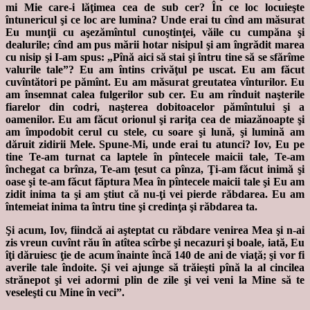
mi Mie care-i lăţimea cea de sub cer? În ce loc locuieşte
întunericul şi ce loc are lumina? Unde erai tu cînd am măsurat
Eu munţii cu aşezămîntul cunoştinţei, văile cu cumpăna şi
dealurile; cînd am pus mării hotar nisipul şi am îngrădit marea
cu nisip şi I-am spus: „Pînă aici să stai şi întru tine să se sfărîme
valurile tale”? Eu am întins crivăţul pe uscat. Eu am făcut
cuvîntători pe pămînt. Eu am măsurat greutatea vînturilor. Eu
am însemnat calea fulgerilor sub cer. Eu am rînduit naşterile
fiarelor din codri, naşterea dobitoacelor pămîntului şi a
oamenilor. Eu am făcut orionul şi rariţa cea de miazănoapte şi
am împodobit cerul cu stele, cu soare şi lună, şi lumină am
dăruit zidirii Mele. Spune-Mi, unde erai tu atunci? Iov, Eu pe
tine Te-am turnat ca laptele în pîntecele maicii tale, Te-am
închegat ca brînza, Te-am ţesut ca pînza, Ţi-am făcut inimă şi
oase şi te-am făcut făptura Mea în pîntecele maicii tale şi Eu am
zidit inima ta şi am ştiut că nu-ţi vei pierde răbdarea. Eu am
întemeiat inima ta întru tine şi credinţa şi răbdarea ta.
Şi acum, Iov, fiindcă ai aşteptat cu răbdare venirea Mea şi n-ai
zis vreun cuvînt rău în atîtea scîrbe şi necazuri şi boale, iată, Eu
îţi dăruiesc ţie de acum înainte încă 140 de ani de viaţă; şi vor fi
averile tale îndoite. Şi vei ajunge să trăieşti pînă la al cincilea
strănepot şi vei adormi plin de zile şi vei veni la Mine să te
veseleşti cu Mine în veci”.