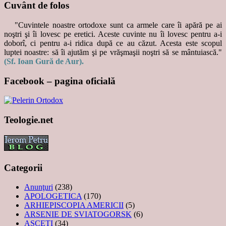
Cuvânt de folos
"Cuvintele noastre ortodoxe sunt ca armele care îi apără pe ai
noştri şi îi lovesc pe eretici. Aceste cuvinte nu îi lovesc pentru a-i
doborî, ci pentru a-i ridica după ce au căzut. Acesta este scopul
luptei noastre: să îi ajutăm şi pe vrăşmaşii noştri să se mântuiască."
(Sf. Ioan Gură de Aur).
Facebook – pagina oficială
Teologie.net
Categorii
Anunţuri
(238)
APOLOGETICA
(170)
ARHIEPISCOPIA AMERICII
(5)
ARSENIE DE SVIATOGORSK
(6)
ASCEȚI
(34)