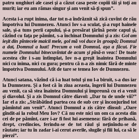
patru unghiuri ale casei şi a căzut casa peste copiii tăi şi toţi au
murit; iar eu am rămas singur şi am venit să-ţi spun”.
Acesta i-a rupt inima, dar tot n-a îndrăznit să zică cuvînt de rău
împotriva lui Dumnezeu. Atunci Iov s-a sculat, şi-a rupt hainele
sale, şi-a tuns perii capului, şi-a presărat ţărînă peste capul şi,
căzînd cu faţa pe pămînt, s-a închinat Domnului şi a zis:
Gol am
ieşit din pîntecele maicii mele, gol mă voi duce în groapă; Domnul
a dat, Domnul a luat! Precum a voit Domnul, aşa a făcut. Fie
numele Domnului binecuvîntat de acum şi pînă-n veac!
De toate
acestea cîte i s-au întîmplat, Iov n-a greşit înaintea Domnului
nici cu inima, nici cu gura; pentru că n-a zis nimic fără de minte
împotriva Domnului. Atît de tare se temea Iov de Dumnezeu.
Atunci satana, văzînd că i-a luat totul şi nu l-a biruit, s-a dus iar
la Dumnezeu. Şi a fost că în ziua aceasta, îngerii lui Dumnezeu
au venit, ca să stea înaintea Domnului şi împreună cu ei a venit
şi diavolul. Şi a zis Domnul către diavol: „Dar tu de unde vii?”
Iar el a zis: „Străbătînd partea cea de sub cer şi înconjurînd tot
pămîntul am venit”. Atunci Domnul a zis către dînsul: „Oare
gîndit-ai la robul Meu Iov? Că nu este nici un om ca acesta din
cei de pe pămînt, care i-ar fi fost lui asemenea: fără de prihană,
drept, credincios, ferindu-se de tot răul şi neţinîndu-se de
răutate; iar tu în zadar i-ai cerut averile, slugile şi fiii lui, ca să le
pierzi”.