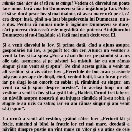
mîinile tale; dar de el să nu te atingi!
Vedem că diavolul nu poate
face nimic fără voia lui Dumnezeu şi fără îngăduinţa Lui. Putea
el să se ducă peste Iov şi mai înainte, că avea mare ură pe el, că
era drept; însă, pînă n-a luat blagoslovenia lui Dumnezeu, nu s-
a dus. Pentru că numai unde îi îngăduie Dumnezeu se duce;
căci puterea drăcească este îngrădită de puterea Atotţiitorului
Dumnezeu şi nu-i îngăduie să facă mai mult decît vrea El.
Şi a venit diavolul la Iov. Şi prima dată, cînd a ajuns asupra
gospodăriei lui Iov, a pogorît foc din cer. Atunci un vestitor a
venit la Iov şi i-a spus: „Foc a căzut din cer pe pămînt şi a ars
oile tale, asemenea şi pe păstori i-a mistuit, iar eu am rămas
singur şi am venit să-ţi spun”. Pe cînd acesta grăia, a venit un
alt vestitor şi a zis către Iov: „Perechile de boi arau şi asinele
păşteau aproape de dînşii, cînd, venind hoţii, le-au furat pe ele,
iar pe slugi le-au omorît cu sabia; şi, rămînînd eu singur, am
venit ca să-ţi spun despre acestea”. În acelaşi timp un alt
vestitor a venit la Iov şi i-a grăit lui: „Haldeii, făcînd trei tabere,
au năvălit asupra noastră şi au înjugat cămilele şi le-au robit, şi
slugile le-au ucis cu sabia; iar eu am rămas singur şi am venit
să-ţi spun”.
La urmă a venit alt vestitor, grăind către Iov: „Feciorii tăi şi
fetele, mîncînd şi bînd la fratele lor cel mai mare, deodată a
năvălit dinspre pustie un vînt mare cu vifor şi s-a atins de cele