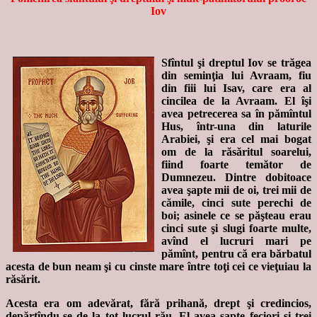
Iov
Sfîntul şi dreptul Iov se trăgea
din seminţia lui Avraam, fiu
din fiii lui Isav, care era al
cincilea de la Avraam. El îşi
avea petrecerea sa în pămîntul
Hus, într-una din laturile
Arabiei, şi era cel mai bogat
om de la răsăritul soarelui,
fiind foarte temător de
Dumnezeu. Dintre dobitoace
avea şapte mii de oi, trei mii de
cămile, cinci sute perechi de
boi; asinele ce se păşteau erau
cinci sute şi slugi foarte multe,
avînd el lucruri mari pe
pămînt, pentru că era bărbatul
acesta de bun neam şi cu cinste mare între toţi cei ce vieţuiau la
răsărit.
Acesta era om adevărat, fără prihană, drept şi credincios,
depărtîndu-se de la tot lucrul rău. El avea şapte feciori şi trei