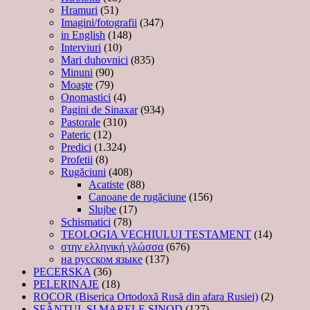
Hramuri
(51)
Imagini/fotografii
(347)
in English
(148)
Interviuri
(10)
Mari duhovnici
(835)
Minuni
(90)
Moaşte
(79)
Onomastici
(4)
Pagini de Sinaxar
(934)
Pastorale
(310)
Pateric
(12)
Predici
(1.324)
Profetii
(8)
Rugăciuni
(408)
Acatiste
(88)
Canoane de rugăciune
(156)
Slujbe
(17)
Schismatici
(78)
TEOLOGIA VECHIULUI TESTAMENT
(14)
στην ελληνική γλώσσα
(676)
на русском языке
(137)
PECERSKA
(36)
PELERINAJE
(18)
ROCOR (Biserica Ortodoxă Rusă din afara Rusiei)
(2)
SFÂNTUL ȘI MARELE SINOD
(127)