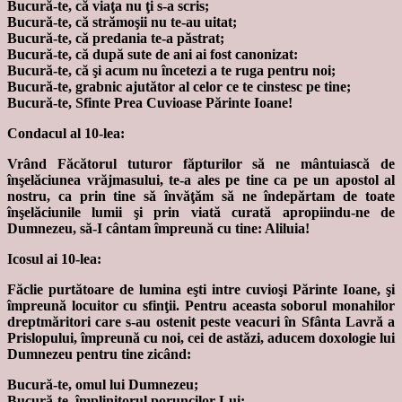
Bucură-te, că viaţa nu ţi s-a scris;
Bucură-te, că strămoşii nu te-au uitat;
Bucură-te, că predania te-a păstrat;
Bucură-te, că după sute de ani ai fost canonizat:
Bucură-te, că şi acum nu încetezi a te ruga pentru noi;
Bucură-te, grabnic ajutător al celor ce te cinstesc pe tine;
Bucură-te, Sfinte Prea Cuvioase Părinte Ioane!
Condacul al 10-lea:
Vrând Făcătorul tuturor făpturilor să ne mântuiască de
înşelăciunea vrăjmasului, te-a ales pe tine ca pe un apostol al
nostru, ca prin tine să învăţăm să ne îndepărtam de toate
înşelăciunile lumii şi prin viată curată apropiindu-ne de
Dumnezeu, să-I cântam împreună cu tine: Aliluia!
Icosul ai 10-lea:
Făclie purtătoare de lumina eşti intre cuvioşi Părinte Ioane, şi
împreună locuitor cu sfinţii. Pentru aceasta soborul monahilor
dreptmăritori care s-au ostenit peste veacuri în Sfânta Lavră a
Prislopului, împreună cu noi, cei de astăzi, aducem doxologie lui
Dumnezeu pentru tine zicând:
Bucură-te, omul lui Dumnezeu;
Bucură-te, împlinitorul poruncilor Lui;