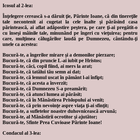
Icosul al 2-lea:
Înţelegere cerească s-a dăruit ţie, Părinte Ioane, că din tinereţile
tale necontenit ai cugetat la cele înalte şi părăsind casa
părintească, ai aflat adăpostire peştera, pe care ţi-ai pregătit-o
cu înseşi mâinile tale, minunând pe îngeri cu vieţuirea; pentru
care, mulţimea călugărilor laudă pe Dumnezeu, cântându-ţi
unele ca acestea:
Bucură-te, a îngerilor mirare şi a demonilor pierzare;
Bucură-te, că din pruncie L-ai iubit pe Hristos;
Bucură-te, căci, copil fiind, ai mers la arat;
Bucură-te, că tatălui tău semn ai dat;
Bucură-te, că lemnul uscat în pământ l-ai înfipt;
Bucură-te, că acesta a înverzit;
Bucură-te, că Dumnezeu S-a preamărit;
Bucură-te, că atunci lumea ai părăsit;
Bucură-te, că în Mănăstirea Prislopului ai venit;
Bucură-te, că prin nevoinţe aspre viaţa ţi-ai sfinţit;
Bucură-te, a sufletelor noastre duhovnicească arvună;
Bucură-te, al Mănăstirii ocrotitor şi ajutător;
Bucură-te, Sfinte Prea Cuvioase Părinte Ioane!
Condacul al 3-lea: