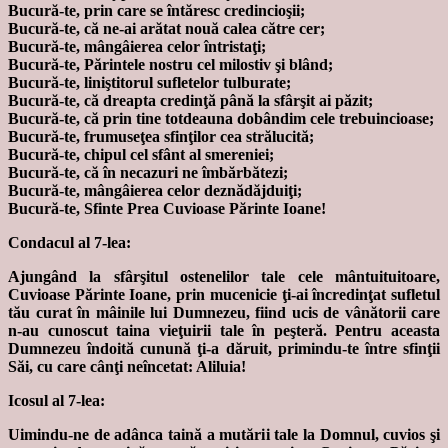
Bucură-te, prin care se întăresc credincioşii;
Bucură-te, că ne-ai arătat nouă calea către cer;
Bucură-te, mângâierea celor întristaţi;
Bucură-te, Părintele nostru cel milostiv şi blând;
Bucură-te, liniştitorul sufletelor tulburate;
Bucură-te, că dreapta credinţă până la sfârşit ai păzit;
Bucură-te, că prin tine totdeauna dobândim cele trebuincioase;
Bucură-te, frumuseţea sfinţilor cea strălucită;
Bucură-te, chipul cel sfânt al smereniei;
Bucură-te, că în necazuri ne îmbărbătezi;
Bucură-te, mângâierea celor deznădăjduiţi;
Bucură-te, Sfinte Prea Cuvioase Părinte Ioane!
Condacul al 7-lea:
Ajungând la sfârşitul ostenelilor tale cele mântuituitoare,
Cuvioase Părinte Ioane, prin mucenicie ţi-ai încredinţat sufletul
tău curat în mâinile lui Dumnezeu, fiind ucis de vânătorii care
n-au cunoscut taina vieţuirii tale în peşteră. Pentru aceasta
Dumnezeu îndoită cunună ţi-a dăruit, primindu-te între sfinţii
Săi, cu care cânţi neîncetat: Aliluia!
Icosul al 7-lea:
Uimindu-ne de adânca taină a mutării tale la Domnul, cuvios şi