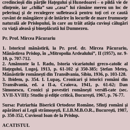
credincioşii din părţile Haţegului şi Hunedoarei – o pildă vie de
sfinţenie, iar „chilia” sau „casa” lui rămâne mereu un loc de
pelerinaj şi de reculegere sufletească pentru toţi cei ce caută
cuvânt de mângâiere şi de întărire în locurile de mare frumuseţe
naturală ale Prislopului, în care au trăit atâţia cuvioşi călugări
cu viaţă aleasă şi bineplăcută lui Dumnezeu.
Pr. Prof. Mircea Păcurariu
1. Istoricul mănăstirii, la Pr. prof. dr. Mircea Păcurariu,
Mănăstirea Prislop, în „Mitropolia Ardealului”, II (1957), nr. 9-
10, p. 707-712.
2. Amănunte la I. Radu, Istoria vicariatului greco-catolic al
Haţegului, Lugoj, 1913, p. 61-102 şi 350-385; Ştefan Meteş,
Mănăstirile româneşti din Transilvania, Sibiu, 1936, p. 103-128.
3. Ibidem, p. 354. I. Lupaş, Cronicari şi istorici români din
Transilvania, ed. a II-a, Craiova, 1941, p. 61-62; Dan
Simonescu, Cronici şi povestiri româneşti versifi-cate (sec.
XVII-XVIII): Studiu şi ediţie critică, Bucureşti, 1967, p. 76-77.
Sursa: Patriarhia Bisericii Ortodoxe Române, Sfinţi români şi
apărători ai Legii strămoşeşti, E.I.B.M.B.O.R., Bucureşti, 1987,
p. 350-352, Cuviosul Ioan de la Prislop.
ACATISTUL