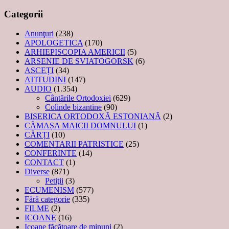
Categorii
Anunţuri
(238)
APOLOGETICA
(170)
ARHIEPISCOPIA AMERICII
(5)
ARSENIE DE SVIATOGORSK
(6)
ASCEȚI
(34)
ATITUDINI
(147)
AUDIO
(1.354)
Cântările Ortodoxiei
(629)
Colinde bizantine
(90)
BISERICA ORTODOXĂ ESTONIANĂ
(2)
CĂMAȘA MAICII DOMNULUI
(1)
CĂRȚI
(10)
COMENTARII PATRISTICE
(25)
CONFERINTE
(14)
CONTACT
(1)
Diverse
(871)
Petiţii
(3)
ECUMENISM
(577)
Fără categorie
(335)
FILME
(2)
ICOANE
(16)
Icoane făcătoare de minuni
(2)