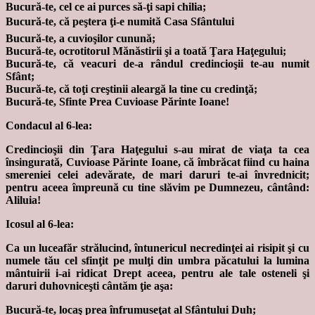
Bucură-te, cel ce ai purces să-ţi sapi chilia;
Bucură-te, că peştera ţi-e numită Casa Sfântului
Bucură-te, a cuvioşilor cunună;
Bucură-te, ocrotitorul Mănăstirii şi a toată Ţara Haţegului;
Bucură-te, că veacuri de-a rândul credincioşii te-au numit
Sfânt;
Bucură-te, că toţi creştinii aleargă la tine cu credinţă;
Bucură-te, Sfinte Prea Cuvioase Părinte Ioane!
Condacul al 6-lea:
Credincioşii din Ţara Haţegului s-au mirat de viaţa ta cea
însingurată, Cuvioase Părinte Ioane, că îmbrăcat fiind cu haina
smereniei celei adevărate, de mari daruri te-ai învrednicit;
pentru aceea împreună cu tine slăvim pe Dumnezeu, cântând:
Aliluia!
Icosul al 6-lea:
Ca un luceafăr strălucind, întunericul necredinţei ai risipit şi cu
numele tău cel sfinţit pe mulţi din umbra păcatului la lumina
mântuirii i-ai ridicat Drept aceea, pentru ale tale osteneli şi
daruri duhovniceşti cântăm ţie aşa:
Bucură-te, locaş prea înfrumuseţat al Sfântului Duh;