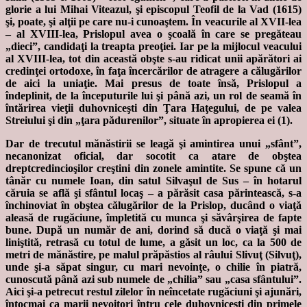
glorie a lui Mihai Viteazul, şi episcopul Teofil de la Vad (1615)
şi, poate, şi alţii pe care nu-i cunoaştem. În veacurile al XVII-lea
– al XVIII-lea, Prislopul avea o şcoală în care se pregăteau
„dieci”, candidaţi la treapta preoţiei. Iar pe la mijlocul veacului
al XVIII-lea, tot din această obşte s-au ridicat unii apărători ai
credinţei ortodoxe, în faţa încercărilor de atragere a călugărilor
de aici la uniaţie. Mai presus de toate însă, Prislopul a
îndeplinit, de la începuturile lui şi până azi, un rol de seamă în
întărirea vieţii duhovniceşti din Ţara Haţegului, de pe valea
Streiului şi din „ţara pădurenilor”, situate în apropierea ei (1).
Dar de trecutul mănăstirii se leagă şi amintirea unui „sfânt”,
necanonizat oficial, dar socotit ca atare de obştea
dreptcredincioşilor creştini din zonele amintite. Se spune că un
tânăr cu numele Ioan, din satul Silvaşul de Sus – în hotarul
căruia se află şi sfântul locaş – a părăsit casa părintească, s-a
închinoviat în obştea călugărilor de la Prislop, ducând o viaţă
aleasă de rugăciune, împletită cu munca şi săvârşirea de fapte
bune. După un număr de ani, dorind să ducă o viaţă şi mai
liniştită, retrasă cu totul de lume, a găsit un loc, ca la 500 de
metri de mănăstire, pe malul prăpăstios al râului Slivuţ (Silvuţ),
unde şi-a săpat singur, cu mari nevoinţe, o chilie în piatră,
cunoscută până azi sub numele de „chilia” sau „casa sfântului”.
Aici şi-a petrecut restul zilelor în neîncetate rugăciuni şi ajunări,
întocmai ca marii nevoitori întru cele duhovniceşti din primele