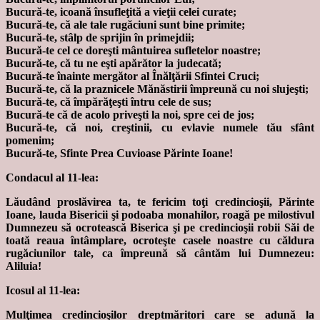
Bucură-te, icoană însufleţită a vieţii celei curate;
Bucură-te, că ale tale rugăciuni sunt bine primite;
Bucură-te, stâlp de sprijin în primejdii;
Bucură-te cel ce doreşti mântuirea sufletelor noastre;
Bucură-te, că tu ne eşti apărător la judecată;
Bucură-te înainte mergător al Înălţării Sfintei Cruci;
Bucură-te, că la praznicele Mănăstirii împreună cu noi slujeşti;
Bucură-te, că împărăţeşti întru cele de sus;
Bucură-te că de acolo priveşti la noi, spre cei de jos;
Bucură-te, că noi, creştinii, cu evlavie numele tău sfânt
pomenim;
Bucură-te, Sfinte Prea Cuvioase Părinte Ioane!
Condacul al 11-lea:
Lăudând proslăvirea ta, te fericim toţi credincioşii, Părinte
Ioane, lauda Bisericii şi podoaba monahilor, roagă pe milostivul
Dumnezeu să ocrotească Biserica şi pe credincioşii robii Săi de
toată reaua întâmplare, ocroteşte casele noastre cu căldura
rugăciunilor tale, ca împreună să cântăm lui Dumnezeu:
Aliluia!
Icosul al 11-lea:
Mulţimea credincioşilor dreptmăritori care se adună la