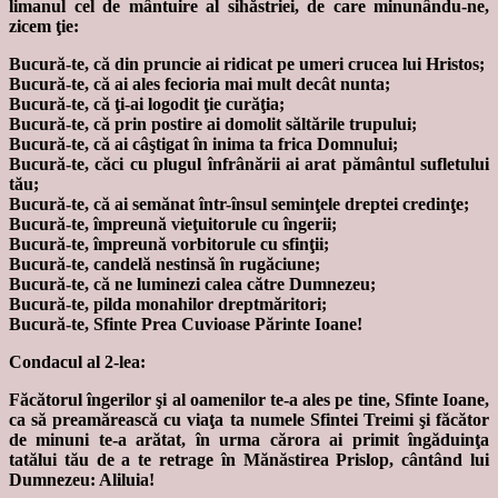
limanul cel de mântuire al sihăstriei, de care minunându-ne,
zicem ţie:
Bucură-te, că din pruncie ai ridicat pe umeri crucea lui Hristos;
Bucură-te, că ai ales fecioria mai mult decât nunta;
Bucură-te, că ţi-ai logodit ţie curăţia;
Bucură-te, că prin postire ai domolit săltările trupului;
Bucură-te, că ai câştigat în inima ta frica Domnului;
Bucură-te, căci cu plugul înfrânării ai arat pământul sufletului
tău;
Bucură-te, că ai semănat într-însul seminţele dreptei credinţe;
Bucură-te, împreună vieţuitorule cu îngerii;
Bucură-te, împreună vorbitorule cu sfinţii;
Bucură-te, candelă nestinsă în rugăciune;
Bucură-te, că ne luminezi calea către Dumnezeu;
Bucură-te, pilda monahilor dreptmăritori;
Bucură-te, Sfinte Prea Cuvioase Părinte Ioane!
Condacul al 2-lea:
Făcătorul îngerilor şi al oamenilor te-a ales pe tine, Sfinte Ioane,
ca să preamărească cu viaţa ta numele Sfintei Treimi şi făcător
de minuni te-a arătat, în urma cărora ai primit îngăduinţa
tatălui tău de a te retrage în Mănăstirea Prislop, cântând lui
Dumnezeu: Aliluia!