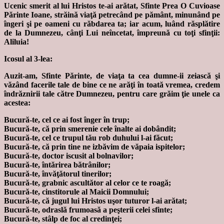
Ucenic smerit al lui Hristos te-ai arătat, Sfinte Prea O Cuvioase
Părinte Ioane, străină viaţă petrecând pe pământ, minunând pe
îngeri şi pe oameni cu răbdarea ta; iar acum, luând răsplătire
de la Dumnezeu, cânţi Lui neîncetat, împreună cu toţi sfinţii:
Aliluia!
Icosul al 3-lea:
Auzit-am, Sfinte Părinte, de viaţa ta cea dumne-ii zeiască şi
văzând facerile tale de bine ce ne arăţi în toată vremea, credem
îndrăznirii tale către Dumnezeu, pentru care grăim ţie unele ca
acestea:
Bucură-te, cel ce ai fost înger în trup;
Bucură-te, că prin smerenie cele înalte ai dobândit;
Bucură-te, cel ce trupul tău rob duhului l-ai făcut;
Bucură-te, că prin tine ne izbăvim de văpaia ispitelor;
Bucură-te, doctor iscusit al bolnavilor;
Bucură-te, întărirea bătrânilor;
Bucură-te, învăţătorul tinerilor;
Bucură-te, grabnic ascultător al celor ce te roagă;
Bucură-te, cinstitorule al Maicii Domnului;
Bucură-te, că jugul lui Hristos uşor tuturor l-ai arătat;
Bucură-te, odraslă frumoasă a peşterii celei sfinte;
Bucură-te, stâlp de foc al credinţei;