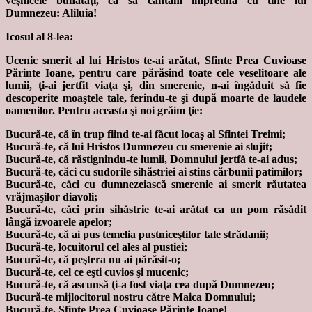
veşnicele bunătăţi, ca să cântăm împreună cu tine lui
Dumnezeu: Aliluia!
Icosul al 8-lea:
Ucenic smerit al lui Hristos te-ai arătat, Sfinte Prea Cuvioase
Părinte Ioane, pentru care părăsind toate cele veselitoare ale
lumii, ţi-ai jertfit viaţa şi, din smerenie, n-ai îngăduit să fie
descoperite moaştele tale, ferindu-te şi după moarte de laudele
oamenilor. Pentru aceasta şi noi grăim ţie:
Bucură-te, că în trup fiind te-ai făcut locaş al Sfintei Treimi;
Bucură-te, că lui Hristos Dumnezeu cu smerenie ai slujit;
Bucură-te, că răstignindu-te lumii, Domnului jertfă te-ai adus;
Bucură-te, căci cu sudorile sihăstriei ai stins cărbunii patimilor;
Bucură-te, căci cu dumnezeiască smerenie ai smerit răutatea
vrăjmaşilor diavoli;
Bucură-te, căci prin sihăstrie te-ai arătat ca un pom răsădit
lângă izvoarele apelor;
Bucură-te, că ai pus temelia pustniceştilor tale strădanii;
Bucură-te, locuitorul cel ales al pustiei;
Bucură-te, că peştera nu ai părăsit-o;
Bucură-te, cel ce eşti cuvios şi mucenic;
Bucură-te, că ascunsă ţi-a fost viaţa cea după Dumnezeu;
Bucură-te mijlocitorul nostru către Maica Domnului;
Bucură-te, Sfinte Prea Cuvioase Părinte Ioane!