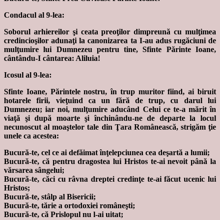
Condacul al 9-lea:
Soborul arhiereilor şi ceata preoţilor dimpreună cu mulţimea
credincioşilor adunaţi la canonizarea ta I-au adus rugăciuni de
mulţumire lui Dumnezeu pentru tine, Sfinte Părinte Ioane,
cântându-I cântarea: Aliluia!
Icosul al 9-lea:
Sfinte Ioane, Părintele nostru, în trup muritor fiind, ai biruit
hotarele firii, vieţuind ca un fără de trup, cu darul lui
Dumnezeu; iar noi, mulţumire aducând Celui ce te-a mărit în
viaţă şi după moarte şi închinându-ne de departe la locul
necunoscut al moaştelor tale din Ţara Românească, strigăm ţie
unele ca acestea:
Bucură-te, cel ce ai defăimat înţelepciunea cea deşartă a lumii;
Bucură-te, că pentru dragostea lui Hristos te-ai nevoit până la
vărsarea sângelui;
Bucură-te, căci cu râvna dreptei credinţe te-ai făcut ucenic lui
Hristos;
Bucură-te, stâlp al Bisericii;
Bucură-te, tărie a ortodoxiei româneşti;
Bucură-te, că Prislopul nu l-ai uitat;