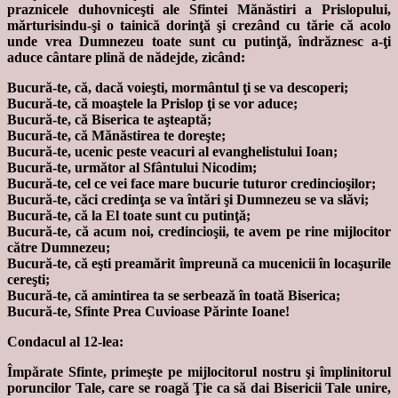
praznicele duhovniceşti ale Sfintei Mănăstiri a Prislopului,
mărturisindu-şi o tainică dorinţă şi crezând cu tărie că acolo
unde vrea Dumnezeu toate sunt cu putinţă, îndrăznesc a-ţi
aduce cântare plină de nădejde, zicând:
Bucură-te, că, dacă voieşti, mormântul ţi se va descoperi;
Bucură-te, că moaştele la Prislop ţi se vor aduce;
Bucură-te, că Biserica te aşteaptă;
Bucură-te, că Mănăstirea te doreşte;
Bucură-te, ucenic peste veacuri al evanghelistului Ioan;
Bucură-te, următor al Sfântului Nicodim;
Bucură-te, cel ce vei face mare bucurie tuturor credincioşilor;
Bucură-te, căci credinţa se va întări şi Dumnezeu se va slăvi;
Bucură-te, că la El toate sunt cu putinţă;
Bucură-te, că acum noi, credincioşii, te avem pe rine mijlocitor
către Dumnezeu;
Bucură-te, că eşti preamărit împreună ca mucenicii în locaşurile
cereşti;
Bucură-te, că amintirea ta se serbează în toată Biserica;
Bucură-te, Sfinte Prea Cuvioase Părinte Ioane!
Condacul al 12-lea:
Împărate Sfinte, primeşte pe mijlocitorul nostru şi împlinitorul
poruncilor Tale, care se roagă Ţie ca să dai Bisericii Tale unire,