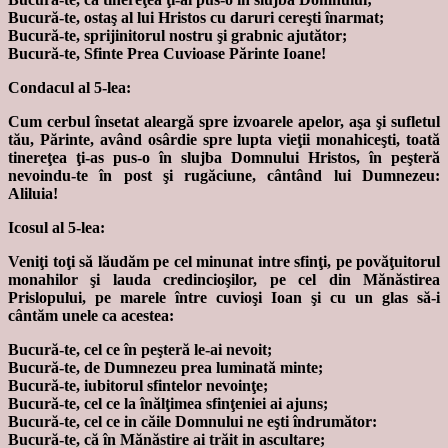
Bucură-te, ostaş al lui Hristos cu daruri cereşti înarmat;
Bucură-te, sprijinitorul nostru şi grabnic ajutător;
Bucură-te, Sfinte Prea Cuvioase Părinte Ioane!
Condacul al 5-lea:
Cum cerbul însetat aleargă spre izvoarele apelor, aşa şi sufletul
tău, Părinte, având osârdie spre lupta vieţii monahiceşti, toată
tinereţea ţi-as pus-o în slujba Domnului Hristos, în peşteră
nevoindu-te în post şi rugăciune, cântând lui Dumnezeu:
Aliluia!
Icosul al 5-lea:
Veniţi toţi să lăudăm pe cel minunat intre sfinţi, pe povăţuitorul
monahilor şi lauda credincioşilor, pe cel din Mănăstirea
Prislopului, pe marele între cuvioşi Ioan şi cu un glas să-i
cântăm unele ca acestea:
Bucură-te, cel ce în peşteră le-ai nevoit;
Bucură-te, de Dumnezeu prea luminată minte;
Bucură-te, iubitorul sfintelor nevoinţe;
Bucură-te, cel ce la înălţimea sfinţeniei ai ajuns;
Bucură-te, cel ce in căile Domnului ne eşti îndrumător:
Bucură-te, că în Mănăstire ai trăit in ascultare;