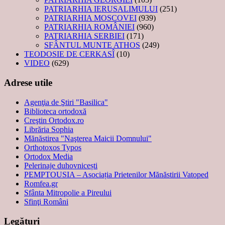
PATRIARHIA IERUSALIMULUI
(251)
PATRIARHIA MOSCOVEI
(939)
PATRIARHIA ROMÂNIEI
(960)
PATRIARHIA SERBIEI
(171)
SFÂNTUL MUNTE ATHOS
(249)
TEODOSIE DE CERKASÎ
(10)
VIDEO
(629)
Adrese utile
Agenţia de Ştiri "Basilica"
Biblioteca ortodoxă
Creştin Ortodox.ro
Librăria Sophia
Mănăstirea "Naşterea Maicii Domnului"
Orthotoxos Typos
Ortodox Media
Pelerinaje duhovnicești
PEMPTOUSIA – Asociația Prietenilor Mănăstirii Vatoped
Romfea.gr
Sfânta Mitropolie a Pireului
Sfinţi Români
Legături