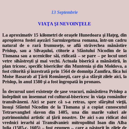
13 Septembrie
VIAŢA ŞI NEVOINŢELE
La aproximativ 15 kilometri de oraşele Hunedoara şi Haţeg, din
apropierea fostei aşezări Sarmizegetusa romana, într-un cadru
natural de o rară frumuseţe, se află străvechea mănăstire
Prislop, sau a Silvaşului, ctitorie a Sfântului Nicodim de la
Tismana sau a ucenicilor săi, ridicată – se pare – pe locul unei
vetre sihăstreşti şi mai vechi. Actuala biserică a mănăstirii, în
plan triconc, specific bisericilor din Muntenia şi din Moldova, a
fost ctitorită şi înzestrată prin 1564 de domniţa Zamfira, fiica lui
Moise Basarab al Ţării Româneşti, care şi-a sfârşit zilele aici, la
Prislop, în anul 1580 şi a fost îngropată în pronaos.
În decursul unei existenţe de şase veacuri, mănăstirea Prislop a
îndeplinit un însemnat rol cultural-bisericesc în viaţa românilor
transilvăneni. Aici se pare că s-a retras, spre sfârşitul vieţii,
însuşi Sfântul Nicodim de la Tismana şi a copiat cunoscutul
Tetraevanghel slavon din 1405, una din marile valori ale
patrimoniului artistic al ţării noastre. De aici s-au ridicat doi
vrednici ierarhi ai Transilvaniei: mitropolitul Ioan din Alba
Iulia (1585-c. 1605) – fost egumen -, care a păstorit în zilele de