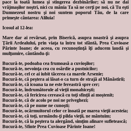
pace la toată lumea şi stingerea dezbinărilor; să nu ne dai
vrăjmaşilor noştri, nici cu mânia Ta să ne cerţi pe noi, că Tu eşti
Dumnezeul nostru şi noi suntem poporul Tău, de la care
primeşte cântarea: Aliluia!
Icosul al 12-lea:
Mare dar ai revărsat, prin Biserică, asupra noastră şi asupra
Ţării Ardealului, prin viaţa ta întru tot sfântă, Prea Cuvioase
Părinte Ioane; de aceea, cu recunoştinţă îţi aducem laudă şi
mulţumire, cântându-ţi:
Bucură-te, podoaba cea frumoasă a cuvioşilor;
Bucură-te, nevoinţa cea cu osârdie a pustnicilor;
Bucură-te, cel ce ai iubit tăcerea ca marele Arsenie;
Bucură-te, că peştera ai lăsat-o ca turn de strajă al Mănăstirii;
Bucură-te, că icoana ta ne este fereastră spre cer;
Bucură-te, îndrumătorule al vieţii monahiceşti;
Bucură-te, că fericirea cerească cu toţi sfinţii ai moştenit;
Bucură-te, că de acolo pe noi ne priveghezi;
Bucură-te, că pe nume ne cunoşti;
Bucură-te, ocârmuitorul celor ce înoată pe marea vieţii acesteia;
Bucură-te, că toţi, urmându-ţi pilda vieţii, ne mântuim;
Bucură-te, că la peştera ta alergând, simţim alinare sufletească;
Bucură-te, Sfinte Prea Cuvioase Părinte Ioane!