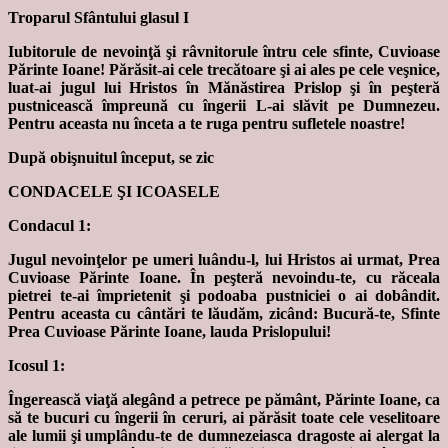
Troparul Sfântului glasul I
Iubitorule de nevoinţă şi râvnitorule întru cele sfinte, Cuvioase
Părinte Ioane! Părăsit-ai cele trecătoare şi ai ales pe cele veşnice,
luat-ai jugul lui Hristos în Mănăstirea Prislop şi în peşteră
pustnicească împreună cu îngerii L-ai slăvit pe Dumnezeu.
Pentru aceasta nu înceta a te ruga pentru sufletele noastre!
După obişnuitul început, se zic
CONDACELE ŞI ICOASELE
Condacul 1:
Jugul nevoinţelor pe umeri luându-l, lui Hristos ai urmat, Prea
Cuvioase Părinte Ioane. În peşteră nevoindu-te, cu răceala
pietrei te-ai împrietenit şi podoaba pustniciei o ai dobândit.
Pentru aceasta cu cântări te lăudăm, zicând: Bucură-te, Sfinte
Prea Cuvioase Părinte Ioane, lauda Prislopului!
Icosul 1:
Îngerească viaţă alegând a petrece pe pământ, Părinte Ioane, ca
să te bucuri cu îngerii în ceruri, ai părăsit toate cele veselitoare
ale lumii şi umplându-te de dumnezeiasca dragoste ai alergat la