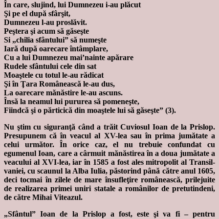
În care, slujind, lui Dumnezeu i-au plăcut
Şi pe el după sfârşit,
Dumnezeu l-au proslăvit.
Peştera şi acum să găseşte
Si „chilia sfântului” să numeşte
Iară după oarecare întâmplare,
Cu a lui Dumnezeu mai’nainte apărare
Rudele sfântului cele din sat
Moaştele cu totul le-au rădicat
Şi în Ţara Românească le-au dus,
La oarecare mănăstire le-au ascuns.
Însă la neamul lui pururea să pomeneşte,
Fiindcă şi o părticică din moaştele lui să găseşte” (3).
Nu ştim cu siguranţă când a trăit Cuviosul Ioan de la Prislop.
Presupunem că în veacul al XV-lea sau în prima jumătate a
celui următor. În orice caz, el nu trebuie confundat cu
egumenul Ioan, care a cârmuit mănăstirea în a doua jumătate a
veacului al XVI-lea, iar în 1585 a fost ales mitropolit al Transil-
vaniei, cu scaunul la Alba Iulia, păstorind până către anul 1605,
deci tocmai în zilele de mare însufleţire românească, prilejuite
de realizarea primei uniri statale a românilor de pretutindeni,
de către Mihai Viteazul.
„Sfântul” Ioan de la Prislop a fost, este şi va fi – pentru