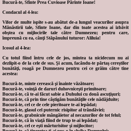
Bucură-te, Sfinte Prea Cuvioase Părinte Ioane!
Condacul al 4-lea:
Vifor de multe ispite s-au abătut de-a lungul veacurilor asupra
Mănăstirii tale, Sfinte Ioane, dar din toate acestea ai izbăvit
obştea cu mijlocirile tale către Dumnezeu; pentru care,
împreună cu ea, cânţi Stăpânului tuturor: Aliluia!
Icosul al 4-lea:
Cu totul fiind întru cele de jos, mintea ta nicidecum nu ai
dezlipit-o de la cele de sus. Şi acum, facându-te părtaş cereştilor
bunătăţi, roagă pe Dumnezeu pentru cei ce grăim către tine
acestea:
Bucură-te, minte cerească şi înainte văzătoare;
Bucură-te, voinţă de daruri duhovniceşti primitoare;
Bucură-te, că te-ai făcut sabie a Duhului cu două ascuţişuri;
Bucură-te, că prin tine câştigăm bunătăţile cele nădăjduite;
Bucură-te, cel ce de cele pieritoare te-ai lepădat;
Bucură-te, glasul cel puternic risipitor al trândăviei;
Bucură-te, grabnicule mângâietor al necazurilor de tot felul;
Bucură-te, că în viaţă fiind de trup te-ai lepădat;
Bucură-te, cel ce eşti mărturisitor şi mijlocitor;
Bucură-te, că tinereţea ţi-ai pus-o în slujba Domnului;