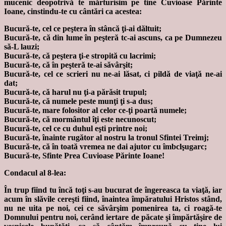
mucenic deopotrivă te mărturisim pe tine Cuvioase Părinte
Ioane, cinstindu-te cu cântări ca acestea:
Bucură-te, cel ce peştera în stâncă ţi-ai dăltuit;
Bucură-te, că din lume în peşteră tc-ai ascuns, ca pe Dumnezeu
să-L lauzi;
Bucură-te, că peştera ţi-e stropită cu lacrimi;
Bucură-te, că în peşteră te-ai săvârşit;
Bucură-te, cel ce scrieri nu ne-ai lăsat, ci pildă de viaţă ne-ai
dat;
Bucură-te, că harul nu ţi-a părăsit trupul;
Bucură-te, că numele peste munţi ţi s-a dus;
Bucură-te, mare folositor al celor ce-ţi poartă numele;
Bucură-te, că mormântul îţi este necunoscut;
Bucură-te, cel ce cu duhul eşti printre noi;
Bucură-te, înainte rugător al nostru la tronul Sfintei Treimj;
Bucură-te, că în toată vremea ne dai ajutor cu îmbclşugarc;
Bucură-te, Sfinte Prea Cuvioase Părinte Ioane!
Condacul al 8-lea:
În trup fiind tu încă toţi s-au bucurat de îngereasca ta viaţă, iar
acum în slăvile cereşti fiind, înaintea împăratului Hristos stând,
nu ne uita pe noi, cei ce săvârşim pomenirea ta, ci roagă-te
Domnului pentru noi, cerând iertare de păcate şi împărtăşire de