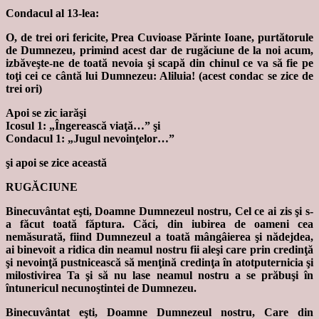
Condacul al 13-lea:
O, de trei ori fericite, Prea Cuvioase Părinte Ioane, purtătorule
de Dumnezeu, primind acest dar de rugăciune de la noi acum,
izbăveşte-ne de toată nevoia şi scapă din chinul ce va să fie pe
toţi cei ce cântă lui Dumnezeu: Aliluia! (acest condac se zice de
trei ori)
Apoi se zic iarăşi
Icosul 1: „Îngerească viaţă…” şi
Condacul 1: „Jugul nevoinţelor…”
şi apoi se zice această
RUGĂCIUNE
Binecuvântat eşti, Doamne Dumnezeul nostru, Cel ce ai zis şi s-
a făcut toată făptura. Căci, din iubirea de oameni cea
nemăsurată, fiind Dumnezeul a toată mângâierea şi nădejdea,
ai binevoit a ridica din neamul nostru fii aleşi care prin credinţă
şi nevoinţă pustnicească să menţină credinţa în atotputernicia şi
milostivirea Ta şi să nu lase neamul nostru a se prăbuşi în
întunericul necunoştintei de Dumnezeu.
Binecuvântat eşti, Doamne Dumnezeul nostru, Care din