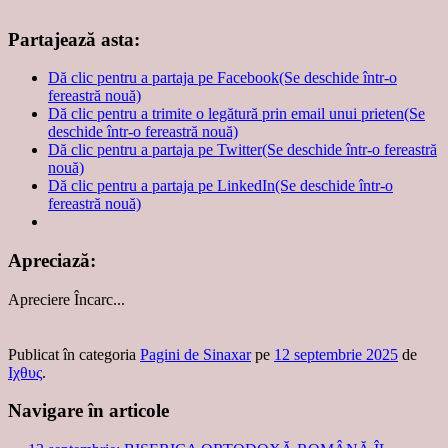
Partajează asta:
Dă clic pentru a partaja pe Facebook(Se deschide într-o
fereastră nouă)
Dă clic pentru a trimite o legătură prin email unui prieten(Se
deschide într-o fereastră nouă)
Dă clic pentru a partaja pe Twitter(Se deschide într-o fereastră
nouă)
Dă clic pentru a partaja pe LinkedIn(Se deschide într-o
fereastră nouă)
Apreciază:
Apreciere
Încarc...
Publicat în categoria
Pagini de Sinaxar
pe
12 septembrie 2025
de
Ιχθυς
.
Navigare în articole