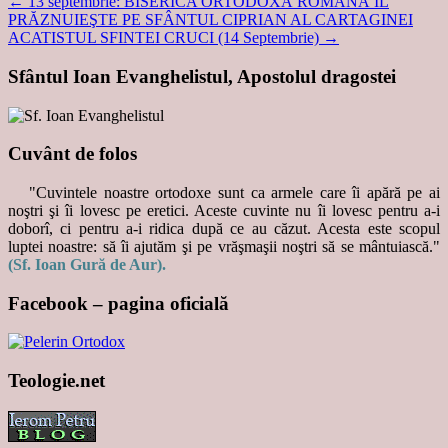
←
13 septembrie: BISERICA ORTODOXĂ ROMÂNĂ ÎL
PRĂZNUIEŞTE PE SFÂNTUL CIPRIAN AL CARTAGINEI
ACATISTUL SFINTEI CRUCI (14 Septembrie)
→
Sfântul Ioan Evanghelistul, Apostolul dragostei
Cuvânt de folos
"Cuvintele noastre ortodoxe sunt ca armele care îi apără pe ai
noştri şi îi lovesc pe eretici. Aceste cuvinte nu îi lovesc pentru a-i
doborî, ci pentru a-i ridica după ce au căzut. Acesta este scopul
luptei noastre: să îi ajutăm şi pe vrăşmaşii noştri să se mântuiască."
(Sf. Ioan Gură de Aur).
Facebook – pagina oficială
Teologie.net