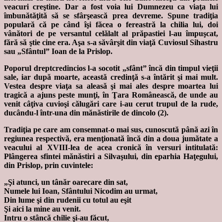
veacuri creştine. Dar a fost voia lui Dumnezeu ca viaţa lui
îmbunătăţită să se sfârşească prea devreme. Spune tradiţia
populară că pe când îşi făcea o fereastră la chilia lui, doi
vânători de pe versantul celălalt al prăpastiei l-au împuşcat,
fără să ştie cine era. Aşa s-a săvârşit din viaţă Cuviosul Sihastru
sau „Sfântul” Ioan de la Prislop.
Poporul dreptcredincios l-a socotit „sfânt” încă din timpul vieţii
sale, iar după moarte, această credinţă s-a întărit şi mai mult.
Vestea despre viaţa sa aleasă şi mai ales despre moartea lui
tragică a ajuns peste munţi, în Ţara Românească, de unde au
venit câţiva cuvioşi călugări care i-au cerut trupul de la rude,
ducându-l într-una din mănăstirile de dincolo (2).
Tradiţia pe care am consemnat-o mai sus, cunoscută până azi în
regiunea respectivă, era menţionată încă din a doua jumătate a
veacului al XVIII-lea de acea cronică în versuri intitulată:
Plângerea sfintei mănăstiri a Silvaşului, din eparhia Haţegului,
din Prislop, prin cuvintele:
„Şi atunci, un tânăr oarecare din sat,
Numele lui Ioan, Sfântului Nicodim au urmat,
Din lume şi din rudenii cu totul au eşit
Şi aici la mine au venit.
Intru o stâncă chilie şi-au făcut,