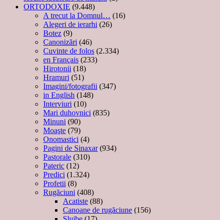
ORTODOXIE
(9.448)
A trecut la Domnul…
(16)
Alegeri de ierarhi
(26)
Botez
(9)
Canonizări
(46)
Cuvinte de folos
(2.334)
en Français
(233)
Hirotonii
(18)
Hramuri
(51)
Imagini/fotografii
(347)
in English
(148)
Interviuri
(10)
Mari duhovnici
(835)
Minuni
(90)
Moaşte
(79)
Onomastici
(4)
Pagini de Sinaxar
(934)
Pastorale
(310)
Pateric
(12)
Predici
(1.324)
Profetii
(8)
Rugăciuni
(408)
Acatiste
(88)
Canoane de rugăciune
(156)
Slujbe
(17)