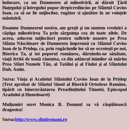
îndurare, ca un Dumnezeu al milostivirii, ai dăruit Ţării
Haţegului şi întregului popor dreptcredincios pe Sfântul Cuvios
Ioan, ca să ne fie mijlocitor, rugător si ajutător în ne voinţele
mântuirii.
Doamne Dumnezeul nostru, am greşit şi nu suntem vrednici a
câştiga milostivirea Ta prin sârguinţa cea de toate zilele. De
aceea, aducem mijlocitori pentru sufletele noastre pe Prea
Sfânta Născătoare de Dumnezeu împreună cu Sfântul Cuvios
Ioan de la Prislop, ca, prin rugăciunile lor să ne ocroteşti pe noi,
Biserica Ta, şi tot poporul românesc, dăruindu-ne sănătate,
viaţă ferită de toată răutatea, ca din adâncul inimilor să mărim
Prea Sfânt Numele Tău, al Tatălui şi al Fiului şi al Sfântului
Duh. Amin.
Sursa: Viața și Acatistul Sfântului Cuvios Ioan de la Prislop
(Text aprobat de Sfântul Sinod al Bisericii Ortodoxe Române,
tipărit cu binecuvântarea Preasfințitului Timotei, Episcopul
Aradului și Hunedoarei)
Mulțumiri sorei Monica B. Domnul sa vă răsplătească
dragostea!
Sursa:
http://www.sfintiromani.ro