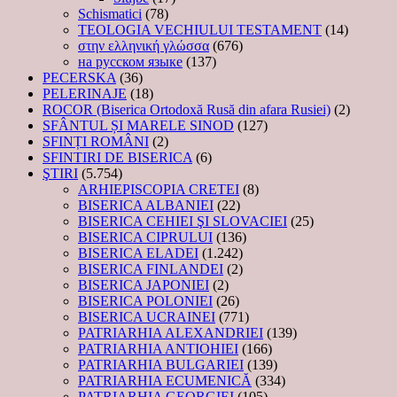
Schismatici
(78)
TEOLOGIA VECHIULUI TESTAMENT
(14)
στην ελληνική γλώσσα
(676)
на русском языке
(137)
PECERSKA
(36)
PELERINAJE
(18)
ROCOR (Biserica Ortodoxă Rusă din afara Rusiei)
(2)
SFÂNTUL ȘI MARELE SINOD
(127)
SFINȚI ROMÂNI
(2)
SFINTIRI DE BISERICA
(6)
ŞTIRI
(5.754)
ARHIEPISCOPIA CRETEI
(8)
BISERICA ALBANIEI
(22)
BISERICA CEHIEI ŞI SLOVACIEI
(25)
BISERICA CIPRULUI
(136)
BISERICA ELADEI
(1.242)
BISERICA FINLANDEI
(2)
BISERICA JAPONIEI
(2)
BISERICA POLONIEI
(26)
BISERICA UCRAINEI
(771)
PATRIARHIA ALEXANDRIEI
(139)
PATRIARHIA ANTIOHIEI
(166)
PATRIARHIA BULGARIEI
(139)
PATRIARHIA ECUMENICĂ
(334)
PATRIARHIA GEORGIEI
(105)