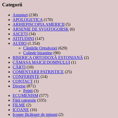
Categorii
Anunţuri
(238)
APOLOGETICA
(170)
ARHIEPISCOPIA AMERICII
(5)
ARSENIE DE SVIATOGORSK
(6)
ASCEȚI
(34)
ATITUDINI
(147)
AUDIO
(1.354)
Cântările Ortodoxiei
(629)
Colinde bizantine
(90)
BISERICA ORTODOXĂ ESTONIANĂ
(2)
CĂMAȘA MAICII DOMNULUI
(1)
CĂRȚI
(10)
COMENTARII PATRISTICE
(25)
CONFERINTE
(14)
CONTACT
(1)
Diverse
(871)
Petiţii
(3)
ECUMENISM
(577)
Fără categorie
(335)
FILME
(2)
ICOANE
(16)
Icoane făcătoare de minuni
(2)