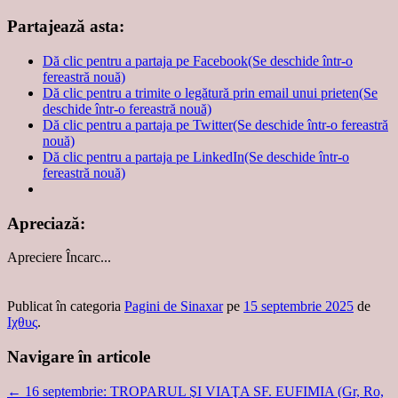
Partajează asta:
Dă clic pentru a partaja pe Facebook(Se deschide într-o
fereastră nouă)
Dă clic pentru a trimite o legătură prin email unui prieten(Se
deschide într-o fereastră nouă)
Dă clic pentru a partaja pe Twitter(Se deschide într-o fereastră
nouă)
Dă clic pentru a partaja pe LinkedIn(Se deschide într-o
fereastră nouă)
Apreciază:
Apreciere
Încarc...
Publicat în categoria
Pagini de Sinaxar
pe
15 septembrie 2025
de
Ιχθυς
.
Navigare în articole
←
16 septembrie: TROPARUL ŞI VIAŢA SF. EUFIMIA (Gr, Ro,