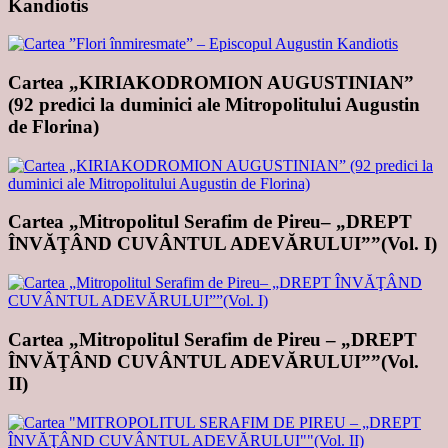
Kandiotis
Cartea „KIRIAKODROMION AUGUSTINIAN”
(92 predici la duminici ale Mitropolitului Augustin
de Florina)
Cartea „Mitropolitul Serafim de Pireu– „DREPT
ÎNVĂŢÂND CUVÂNTUL ADEVĂRULUI””(Vol. I)
Cartea „Mitropolitul Serafim de Pireu – „DREPT
ÎNVĂŢÂND CUVÂNTUL ADEVĂRULUI””(Vol.
II)