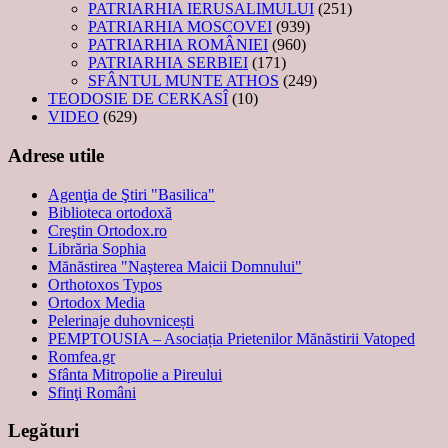
PATRIARHIA IERUSALIMULUI
(251)
PATRIARHIA MOSCOVEI
(939)
PATRIARHIA ROMÂNIEI
(960)
PATRIARHIA SERBIEI
(171)
SFÂNTUL MUNTE ATHOS
(249)
TEODOSIE DE CERKASÎ
(10)
VIDEO
(629)
Adrese utile
Agenţia de Ştiri "Basilica"
Biblioteca ortodoxă
Creştin Ortodox.ro
Librăria Sophia
Mănăstirea "Naşterea Maicii Domnului"
Orthotoxos Typos
Ortodox Media
Pelerinaje duhovnicești
PEMPTOUSIA – Asociația Prietenilor Mănăstirii Vatoped
Romfea.gr
Sfânta Mitropolie a Pireului
Sfinţi Români
Legături