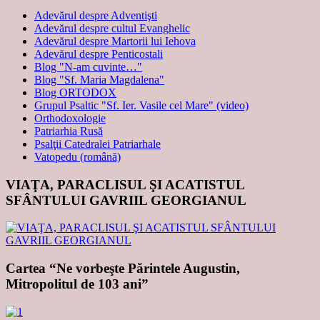
Adevărul despre Adventişti
Adevărul despre cultul Evanghelic
Adevărul despre Martorii lui Iehova
Adevărul despre Penticostali
Blog "N-am cuvinte…"
Blog "Sf. Maria Magdalena"
Blog ORTODOX
Grupul Psaltic "Sf. Ier. Vasile cel Mare" (video)
Orthodoxologie
Patriarhia Rusă
Psalţii Catedralei Patriarhale
Vatopedu (română)
VIAŢA, PARACLISUL ŞI ACATISTUL
SFÂNTULUI GAVRIIL GEORGIANUL
Cartea “Ne vorbeşte Părintele Augustin,
Mitropolitul de 103 ani”