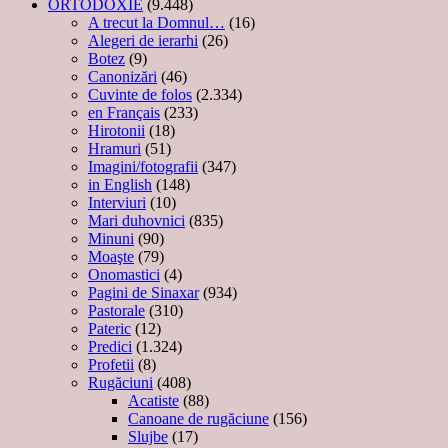
ORTODOXIE
(9.448)
A trecut la Domnul…
(16)
Alegeri de ierarhi
(26)
Botez
(9)
Canonizări
(46)
Cuvinte de folos
(2.334)
en Français
(233)
Hirotonii
(18)
Hramuri
(51)
Imagini/fotografii
(347)
in English
(148)
Interviuri
(10)
Mari duhovnici
(835)
Minuni
(90)
Moaşte
(79)
Onomastici
(4)
Pagini de Sinaxar
(934)
Pastorale
(310)
Pateric
(12)
Predici
(1.324)
Profetii
(8)
Rugăciuni
(408)
Acatiste
(88)
Canoane de rugăciune
(156)
Slujbe
(17)