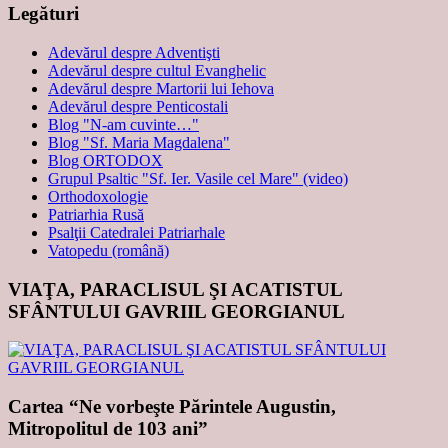
Legături
Adevărul despre Adventişti
Adevărul despre cultul Evanghelic
Adevărul despre Martorii lui Iehova
Adevărul despre Penticostali
Blog "N-am cuvinte…"
Blog "Sf. Maria Magdalena"
Blog ORTODOX
Grupul Psaltic "Sf. Ier. Vasile cel Mare" (video)
Orthodoxologie
Patriarhia Rusă
Psalţii Catedralei Patriarhale
Vatopedu (română)
VIAŢA, PARACLISUL ŞI ACATISTUL
SFÂNTULUI GAVRIIL GEORGIANUL
Cartea “Ne vorbeşte Părintele Augustin,
Mitropolitul de 103 ani”