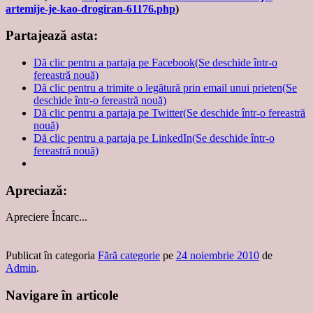
artemije-je-kao-drogiran-61176.php
)
Partajează asta:
Dă clic pentru a partaja pe Facebook(Se deschide într-o
fereastră nouă)
Dă clic pentru a trimite o legătură prin email unui prieten(Se
deschide într-o fereastră nouă)
Dă clic pentru a partaja pe Twitter(Se deschide într-o fereastră
nouă)
Dă clic pentru a partaja pe LinkedIn(Se deschide într-o
fereastră nouă)
Apreciază:
Apreciere
Încarc...
Publicat în categoria
Fără categorie
pe
24 noiembrie 2010
de
Admin
.
Navigare în articole