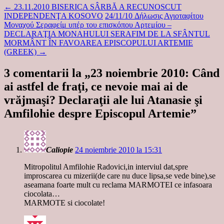
←
23.11.2010 BISERICA SÂRBĂ A RECUNOSCUT
INDEPENDENŢA KOSOVO
24/11/10 Δήλωσις Αγιοταφίτου
Μοναχού Σεραφείμ υπέρ του επισκόπου Αρτεμίου –
DECLARAŢIA MONAHULUI SERAFIM DE LA SFÂNTUL
MORMÂNT ÎN FAVOAREA EPISCOPULUI ARTEMIE
(GREEK)
→
3 comentarii la „
23 noiembrie 2010: Când
ai astfel de fraţi, ce nevoie mai ai de
vrăjmaşi? Declaraţii ale lui Atanasie şi
Amfilohie despre Episcopul Artemie
”
Caliopie
24 noiembrie 2010 la 15:31
Mitropolitul Amfilohie Radovici,in interviul dat,spre
improscarea cu mizerii(de care nu duce lipsa,se vede bine),se
aseamana foarte mult cu reclama MARMOTEI ce infasoara
ciocolata…
MARMOTE si ciocolate!