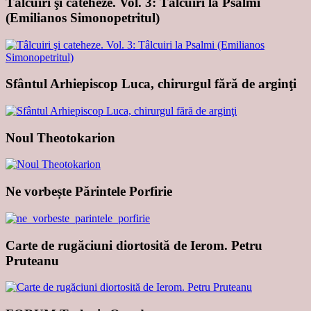
Tâlcuiri şi cateheze. Vol. 3: Tâlcuiri la Psalmi
(Emilianos Simonopetritul)
Sfântul Arhiepiscop Luca, chirurgul fără de arginţi
Noul Theotokarion
Ne vorbește Părintele Porfirie
Carte de rugăciuni diortosită de Ierom. Petru
Pruteanu