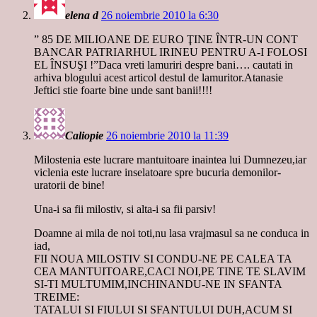
elena d
26 noiembrie 2010 la 6:30
” 85 DE MILIOANE DE EURO ŢINE ÎNTR-UN CONT
BANCAR PATRIARHUL IRINEU PENTRU A-I FOLOSI
EL ÎNSUŞI !”Daca vreti lamuriri despre bani…. cautati in
arhiva blogului acest articol destul de lamuritor.Atanasie
Jeftici stie foarte bine unde sant banii!!!!
Caliopie
26 noiembrie 2010 la 11:39
Milostenia este lucrare mantuitoare inaintea lui Dumnezeu,iar
viclenia este lucrare inselatoare spre bucuria demonilor-
uratorii de bine!
Una-i sa fii milostiv, si alta-i sa fii parsiv!
Doamne ai mila de noi toti,nu lasa vrajmasul sa ne conduca in
iad,
FII NOUA MILOSTIV SI CONDU-NE PE CALEA TA
CEA MANTUITOARE,CACI NOI,PE TINE TE SLAVIM
SI-TI MULTUMIM,INCHINANDU-NE IN SFANTA
TREIME:
TATALUI SI FIULUI SI SFANTULUI DUH,ACUM SI