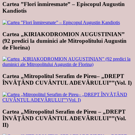
Cartea ”Flori înmiresmate” – Episcopul Augustin
Kandiotis
Cartea „KIRIAKODROMION AUGUSTINIAN”
(92 predici la duminici ale Mitropolitului Augustin
de Florina)
Cartea „Mitropolitul Serafim de Pireu– „DREPT
ÎNVĂŢÂND CUVÂNTUL ADEVĂRULUI””(Vol. I)
Cartea „Mitropolitul Serafim de Pireu – „DREPT
ÎNVĂŢÂND CUVÂNTUL ADEVĂRULUI””(Vol.
II)