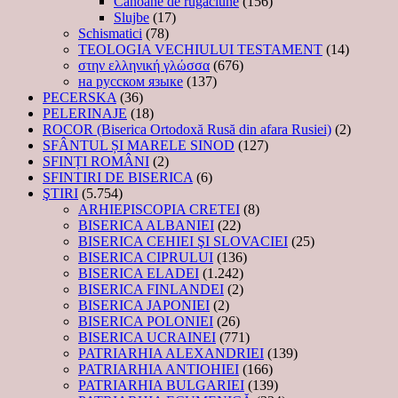
Canoane de rugăciune
(156)
Slujbe
(17)
Schismatici
(78)
TEOLOGIA VECHIULUI TESTAMENT
(14)
στην ελληνική γλώσσα
(676)
на русском языке
(137)
PECERSKA
(36)
PELERINAJE
(18)
ROCOR (Biserica Ortodoxă Rusă din afara Rusiei)
(2)
SFÂNTUL ȘI MARELE SINOD
(127)
SFINȚI ROMÂNI
(2)
SFINTIRI DE BISERICA
(6)
ŞTIRI
(5.754)
ARHIEPISCOPIA CRETEI
(8)
BISERICA ALBANIEI
(22)
BISERICA CEHIEI ŞI SLOVACIEI
(25)
BISERICA CIPRULUI
(136)
BISERICA ELADEI
(1.242)
BISERICA FINLANDEI
(2)
BISERICA JAPONIEI
(2)
BISERICA POLONIEI
(26)
BISERICA UCRAINEI
(771)
PATRIARHIA ALEXANDRIEI
(139)
PATRIARHIA ANTIOHIEI
(166)
PATRIARHIA BULGARIEI
(139)