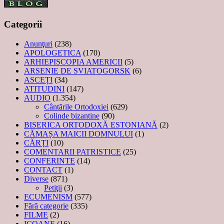
Categorii
Anunţuri
(238)
APOLOGETICA
(170)
ARHIEPISCOPIA AMERICII
(5)
ARSENIE DE SVIATOGORSK
(6)
ASCEȚI
(34)
ATITUDINI
(147)
AUDIO
(1.354)
Cântările Ortodoxiei
(629)
Colinde bizantine
(90)
BISERICA ORTODOXĂ ESTONIANĂ
(2)
CĂMAȘA MAICII DOMNULUI
(1)
CĂRȚI
(10)
COMENTARII PATRISTICE
(25)
CONFERINTE
(14)
CONTACT
(1)
Diverse
(871)
Petiţii
(3)
ECUMENISM
(577)
Fără categorie
(335)
FILME
(2)
ICOANE
(16)