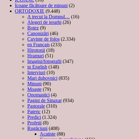
Icoane făcătoare de minuni
(2)
ORTODOXIE
(9.448)
A trecut la Domnul…
(16)
Alegeri de ierarhi
(26)
Botez
(9)
Canonizări
(46)
Cuvinte de folos
(2.334)
en Français
(233)
Hirotonii
(18)
Hramuri
(51)
Imagini/fotografii
(347)
in English
(148)
Interviuri
(10)
Mari duhovnici
(835)
Minuni
(90)
Moaşte
(79)
Onomastici
(4)
Pagini de Sinaxar
(934)
Pastorale
(310)
Pateric
(12)
Predici
(1.324)
Profetii
(8)
Rugăciuni
(408)
Acatiste
(88)