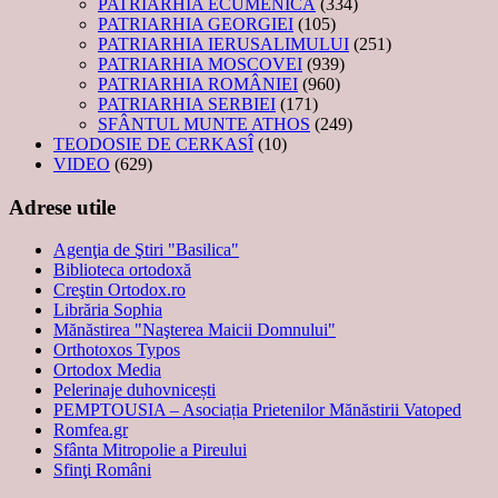
PATRIARHIA ECUMENICĂ
(334)
PATRIARHIA GEORGIEI
(105)
PATRIARHIA IERUSALIMULUI
(251)
PATRIARHIA MOSCOVEI
(939)
PATRIARHIA ROMÂNIEI
(960)
PATRIARHIA SERBIEI
(171)
SFÂNTUL MUNTE ATHOS
(249)
TEODOSIE DE CERKASÎ
(10)
VIDEO
(629)
Adrese utile
Agenţia de Ştiri "Basilica"
Biblioteca ortodoxă
Creştin Ortodox.ro
Librăria Sophia
Mănăstirea "Naşterea Maicii Domnului"
Orthotoxos Typos
Ortodox Media
Pelerinaje duhovnicești
PEMPTOUSIA – Asociația Prietenilor Mănăstirii Vatoped
Romfea.gr
Sfânta Mitropolie a Pireului
Sfinţi Români