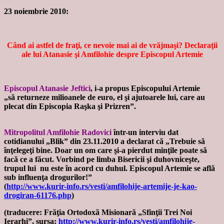
23 noiembrie 2010:
Când ai astfel de fraţi, ce nevoie mai ai de vrăjmaşi? Declaraţii
ale lui Atanasie şi Amfilohie despre Episcopul Artemie
Episcopul Atanasie Jeftici
, i-a propus Episcopului Artemie
„să returneze milioanele de euro, el şi ajutoarele lui, care au
plecat din Episcopia Raşka şi Prizren”.
Mitropolitul Amfilohie Radovici
într-un interviu dat
cotidianului „Blik” din 23.11.2010 a declarat că „Trebuie să
înţelegeţi bine. Doar un om care şi-a pierdut minţile poate să
facă ce a făcut. Vorbind pe limba Bisericii şi duhovniceşte,
trupul lui nu este în acord cu duhul. Episcopul Artemie se află
sub influenţa drogurilor!”
(
http://www.kurir-info.rs/vesti/amfilohije-artemije-je-kao-
drogiran-61176.php
)
(traducere: Frăţia Ortodoxă Misionară „Sfinţii Trei Noi
Ierarhi”, sursa:
http://www.kurir-info.rs/vesti/amfilohije-