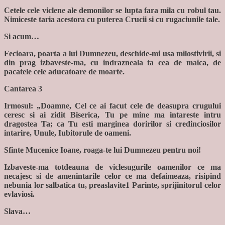
Cetele cele viclene ale demonilor se lupta fara mila cu robul tau.
Nimiceste taria acestora cu puterea Crucii si cu rugaciunile tale.
Si acum…
Fecioara, poarta a lui Dumnezeu, deschide-mi usa milostivirii, si
din prag izbaveste-ma, cu indrazneala ta cea de maica, de
pacatele cele aducatoare de moarte.
Cantarea 3
Irmosul: „Doamne, Cel ce ai facut cele de deasupra crugului
ceresc si ai zidit Biserica, Tu pe mine ma intareste intru
dragostea Ta; ca Tu esti marginea doririlor si credinciosilor
intarire, Unule, Iubitorule de oameni.
Sfinte Mucenice Ioane, roaga-te lui Dumnezeu pentru noi!
Izbaveste-ma totdeauna de viclesugurile oamenilor ce ma
necajesc si de amenintarile celor ce ma defaimeaza, risipind
nebunia lor salbatica tu, preaslavite1 Parinte, sprijinitorul celor
evlaviosi.
Slava…