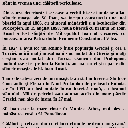
sfânt în vremea unei călătorii periculoase.
Din cauza deteriorării serioase a vechii biserici unde se aflau
sfintele moaşte ale Sf. Ioan, s-a început construcţia unei noi
biserici în anul 1886, cu ajutorul mănăstirii şi a locuitorilor din
Prokopion. În 15 august 1898, noua biserică cu hramul Sf. Ioan
Rusul a fost sfinţită de Mitropolitul Ioan al Cezareei, cu
binecuvântarea Patriarhului Ecumenic Constantin al V-lea.
În 1924 a avut loc un schimb între populaţia Greciei şi cea a
Turciei, adică mulţi musulmani s-au mutat din Grecia şi mulţi
creştini s-au mutat din Turcia. Oamenii din Prokopion,
mutîndu-se şi ei pe insula Euboia, au luat cu ei şi o parte din
sfintele moaşte ale Sf. Ioan Rusul.
Timp de câteva zeci de ani moaştele au stat în biserica Sfinţilor
Constantin şi Elena din Noul Prokopion de pe insula Euboia,
iar în 1951 au fost mutate într-o biserică nouă, cu hramul
sfântului. Mii de pelerini s-au adunat acolo din toate părţile
Greciei, mai ales de hram, în 27 mai.
Sf. Ioan este la mare cinste în Muntele Athos, mai ales la
mănăstirea rusă a Sf. Pantelimon.
Călătorii şi cei care duc cu ei lucruri multe pe drum lung, caută