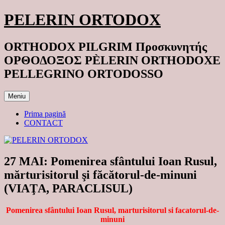
Sari
PELERIN ORTODOX
la
conținut
ORTHODOX PILGRIM Προσκυνητής
ΟΡΘΟΔΟΞΟΣ PÈLERIN ORTHODOXE
PELLEGRINO ORTODOSSO
Meniu
Prima pagină
CONTACT
27 MAI: Pomenirea sfântului Ioan Rusul,
mărturisitorul şi făcătorul-de-minuni
(VIAŢA, PARACLISUL)
Pomenirea sfântului Ioan Rusul, marturisitorul si facatorul-de-
minuni