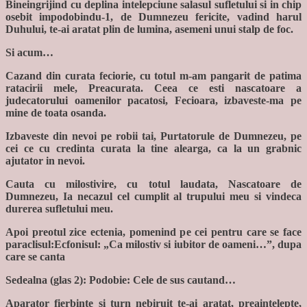
Bineingrijind cu deplina intelepciune salasul sufletului si in chip
osebit impodobindu-1, de Dumnezeu fericite, vadind harul
Duhului, te-ai aratat plin de lumina, asemeni unui stalp de foc.
Si acum…
Cazand din curata feciorie, cu totul m-am pangarit de patima
ratacirii mele, Preacurata. Ceea ce esti nascatoare a
judecatorului oamenilor pacatosi, Fecioara, izbaveste-ma pe
mine de toata osanda.
Izbaveste din nevoi pe robii tai, Purtatorule de Dumnezeu, pe
cei ce cu credinta curata la tine alearga, ca la un grabnic
ajutator in nevoi.
Cauta cu milostivire, cu totul laudata, Nascatoare de
Dumnezeu, Ia necazul cel cumplit al trupului meu si vindeca
durerea sufletului meu.
Apoi preotul zice ectenia, pomenind pe cei pentru care se face
paraclisul:Ecfonisul: „Ca milostiv si iubitor de oameni…”, dupa
care se canta
Sedealna (glas 2): Podobie: Cele de sus cautand…
Aparator fierbinte si turn nebiruit te-ai aratat, preaintelepte,