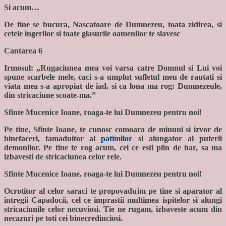
Si acum…
De tine se bucura, Nascatoare de Dumnezeu, toata zidirea, si
cetele ingerilor si toate glasurile oamenilor te slavesc
Cantarea 6
Irmosul: „Rugaciunea mea voi varsa catre Domnul si Lui voi
spune scarbele mele, caci s-a umplut sufletul meu de rautati si
viata mea s-a apropiat de iad, si ca lona ma rog: Dumnezeule,
din stricaciune scoate-ma.”
Sfinte Mucenice Ioane, roaga-te lui Dumnezeu pentru noi!
Pe tine, Sfinte Ioane, te cunosc comoara de minuni si izvor de
binefaceri, tamaduitor al
patimilor
si alungator al puterii
demonilor. Pe tine te rog acum, cel ce esti plin de har, sa ma
izbavesti de stricaciunea celor rele.
Sfinte Mucenice Ioane, roaga-te lui Dumnezeu pentru noi!
Ocrotitor al celor saraci te propovaduim pe tine si aparator al
intregii Capadocii, cel ce imprastii multimea ispitelor si alungi
stricaciunile celor necuviosi. Tie ne rugam, izbaveste acum din
necazuri pe toti cei binecredinciosi.