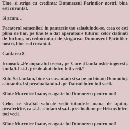
Tine, si striga cu credinta: Dumnezeul Parintilor nostri, bine
esti cuvantat.
Si acum…
Facatorul oamenilor, in pantecele tau salasluindu-se, ceea ce esti
plina de har, pe tine te-a dat aparatoare tuturor celor clatinati
de furtuni, invrednicindu-i de strigarea: Dumnezeul Parintilor
nostri, bine esti cuvantat.
Cantarea 8
Irmosul: „Pe imparatul ceresc, pe Care il lauda ostile ingeresti,
laudati-L si-L preainaltati intru toti vecii.”
Stih: Sa laudam, bine sa cuvantam si sa ne inchinam Domnului,
cantandu-I si preainaltandu-L pe Dansul intru toti vecii.
Sfinte Mucenice Ioane, roaga-te lui Dumnezeu pentru noi!
Celor ce strabat valurile vietii intinde-le mana de ajutor,
preafericite, ca sa-L cantam si sa-L preainaltam pe Hristos intru
toti vecii.
Sfinte Mucenice Ioane, roaga-te lui Dumnezeu pentru noi!