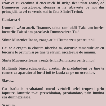
celor ce cu credinta si cucernicie iti striga tie: Sfinte Ioane, de
Dumnezeu purtatorule, alearga si ne izbaveste pe noi din
primejdii, tu cel ce vesnic stai in fata Sfintei Treimi.
Cantarea 4
Irmosul: „Am auzit, Doamne, taina randuielii Tale, am inteles
lucrurile Tale si am preaslavit Dumnezeirea Ta.”
Sfinte Mucenice Ioane, roaga-te lui Dumnezeu pentru noi!
Cei ce alergam la cinstita biserica ta, darurile tamaduirilor cu
bucurie le primim si pe tine te slavim, iacatorule de minuni.
Sfinte Mucenice Ioane, roaga-te lui Dumnezeu pentru noi!
Multimile binecredinciosilor crestini de pretutindeni pe tine te
cunosc ca aparator al lor si toti te lauda ca pe un ocrotitor.
Slava…
Cu barbatie strabatand norul vietuirii celei trupesti prin
faptuire, launtric te-ai preschimbat, prealaudate, prin lumina
cea dumnezeiasca.
Si acum…