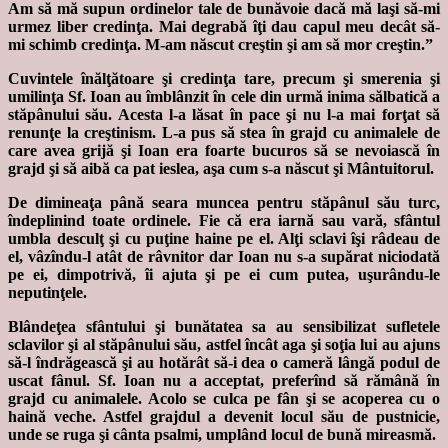
Am să mă supun ordinelor tale de bunăvoie dacă mă laşi să-mi
urmez liber credinţa. Mai degrabă îţi dau capul meu decât să-
mi schimb credinţa. M-am născut creştin şi am să mor creştin.”
Cuvintele înălţătoare şi credinţa tare, precum şi smerenia şi
umilinţa Sf. Ioan au îmblânzit în cele din urmă inima sălbatică a
stăpânului său. Acesta l-a lăsat în pace şi nu l-a mai forţat să
renunţe la creştinism. L-a pus să stea în grajd cu animalele de
care avea grijă şi Ioan era foarte bucuros să se nevoiască în
grajd şi să aibă ca pat ieslea, aşa cum s-a născut şi Mântuitorul.
De dimineaţa până seara muncea pentru stăpânul său turc,
îndeplinind toate ordinele. Fie că era iarnă sau vară, sfântul
umbla desculţ şi cu puţine haine pe el. Alţi sclavi îşi râdeau de
el, vâzîndu-l atât de râvnitor dar Ioan nu s-a supărat niciodată
pe ei, dimpotrivă, îi ajuta şi pe ei cum putea, uşurându-le
neputinţele.
Blândeţea sfântului şi bunătatea sa au sensibilizat sufletele
sclavilor şi al stăpânului său, astfel încât aga şi soţia lui au ajuns
să-l îndrăgească şi au hotărât să-i dea o cameră lângă podul de
uscat fânul. Sf. Ioan nu a acceptat, preferînd să rămână în
grajd cu animalele. Acolo se culca pe fân şi se acoperea cu o
haină veche. Astfel grajdul a devenit locul său de pustnicie,
unde se ruga şi cânta psalmi, umplând locul de bună mireasmă.