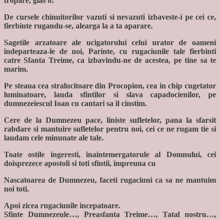
tropare, glas 8:
De cursele chinuitorilor vazuti si nevazuti izbaveste-i pe cei ce,
fierbinte rugandu-se, alearga la a ta aparare.
Sagetile arzatoare ale ucigatorului celui urator de oameni
indeparteaza-le de noi, Parinte, cu rugaciunile tale fierbinti
catre Sfanta Treime, ca izbavindu-ne de acestea, pe tine sa te
marim.
Pe steaua cea stralucitoare din Procopion, cea in chip cugetator
luminatoare, lauda sfintilor si slava capadocienilor, pe
dumnezeiescul Ioan cu cantari sa il cinstim.
Cere de la Dumnezeu pace, liniste sufletelor, pana la sfarsit
rabdare si mantuire sufletelor pentru noi, cei ce ne rugam tie si
laudam cele minunate ale tale.
Toate ostile ingeresti, inaintemergatorule al Domnului, cei
doisprezece apostoli si toti sfintii, impreuna cu
Nascatoarea de Dumnezeu, faceti rugaciuni ca sa ne mantuim
noi toti.
Apoi zicea rugaciunile incepatoare.
Sfinte Dumnezeule…, Preasfanta Treime…, Tatal nostru…,