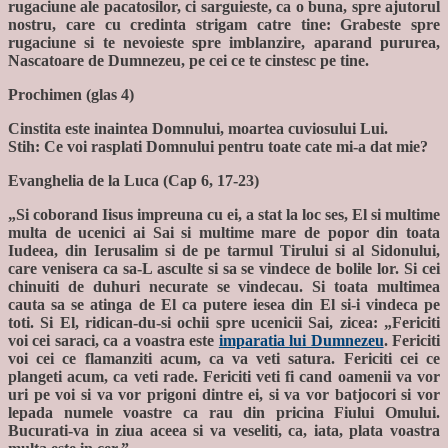
rugaciune ale pacatosilor, ci sarguieste, ca o buna, spre ajutorul
nostru, care cu credinta strigam catre tine: Grabeste spre
rugaciune si te nevoieste spre imblanzire, aparand pururea,
Nascatoare de Dumnezeu, pe cei ce te cinstesc pe tine.
Prochimen (glas 4)
Cinstita este inaintea Domnului, moartea cuviosului Lui.
Stih: Ce voi rasplati Domnului pentru toate cate mi-a dat mie?
Evanghelia de la Luca (Cap 6, 17-23)
„Si coborand Iisus impreuna cu ei, a stat la loc ses, El si multime
multa de ucenici ai Sai si multime mare de popor din toata
Iudeea, din Ierusalim si de pe tarmul Tirului si al Sidonului,
care venisera ca sa-L asculte si sa se vindece de bolile lor. Si cei
chinuiti de duhuri necurate se vindecau. Si toata multimea
cauta sa se atinga de El ca putere iesea din El si-i vindeca pe
toti. Si El, ridican-du-si ochii spre ucenicii Sai, zicea: „Fericiti
voi cei saraci, ca a voastra este
imparatia lui Dumnezeu
. Fericiti
voi cei ce flamanziti acum, ca va veti satura. Fericiti cei ce
plangeti acum, ca veti rade. Fericiti veti fi cand oamenii va vor
uri pe voi si va vor prigoni dintre ei, si va vor batjocori si vor
lepada numele voastre ca rau din pricina Fiului Omului.
Bucurati-va in ziua aceea si va veseliti, ca, iata, plata voastra