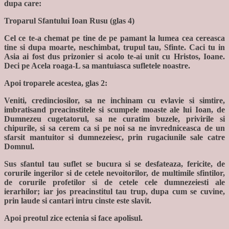
dupa care:
Troparul Sfantului Ioan Rusu (glas 4)
Cel ce te-a chemat pe tine de pe pamant la lumea cea cereasca
tine si dupa moarte, neschimbat, trupul tau, Sfinte. Caci tu in
Asia ai fost dus prizonier si acolo te-ai unit cu Hristos, Ioane.
Deci pe Acela roaga-L sa mantuiasca sufletele noastre.
Apoi troparele acestea, glas 2:
Veniti, credinciosilor, sa ne inchinam cu evlavie si simtire,
imbratisand preacinstitele si scumpele moaste ale lui Ioan, de
Dumnezeu cugetatorul, sa ne curatim buzele, privirile si
chipurile, si sa cerem ca si pe noi sa ne invredniceasca de un
sfarsit mantuitor si dumnezeiesc, prin rugaciunile sale catre
Domnul.
Sus sfantul tau suflet se bucura si se desfateaza, fericite, de
corurile ingerilor si de cetele nevoitorilor, de multimile sfintilor,
de corurile profetilor si de cetele cele dumnezeiesti ale
ierarhilor; iar jos preacinstitul tau trup, dupa cum se cuvine,
prin laude si cantari intru cinste este slavit.
Apoi preotul zice ectenia si face apolisul.