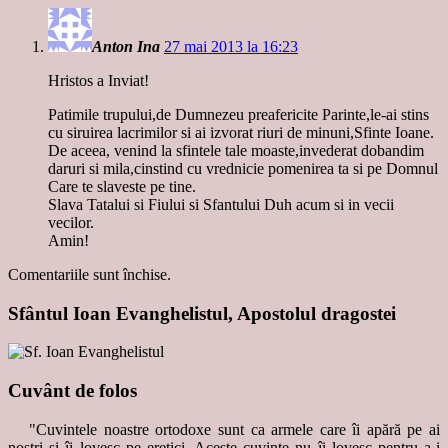
Anton Ina
27 mai 2013 la 16:23
Hristos a Inviat!
Patimile trupului,de Dumnezeu preafericite Parinte,le-ai stins
cu siruirea lacrimilor si ai izvorat riuri de minuni,Sfinte Ioane.
De aceea, venind la sfintele tale moaste,invederat dobandim
daruri si mila,cinstind cu vrednicie pomenirea ta si pe Domnul
Care te slaveste pe tine.
Slava Tatalui si Fiului si Sfantului Duh acum si in vecii
vecilor.
Amin!
Comentariile sunt închise.
Sfântul Ioan Evanghelistul, Apostolul dragostei
Cuvânt de folos
"Cuvintele noastre ortodoxe sunt ca armele care îi apără pe ai
noştri şi îi lovesc pe eretici. Aceste cuvinte nu îi lovesc pentru a-i