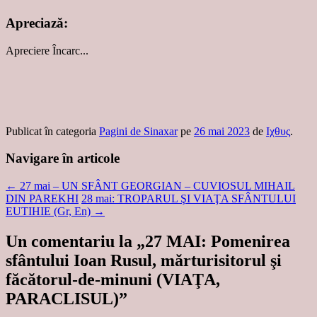
Apreciază:
Apreciere
Încarc...
Publicat în categoria
Pagini de Sinaxar
pe
26 mai 2023
de
Ιχθυς
.
Navigare în articole
←
27 mai – UN SFÂNT GEORGIAN – CUVIOSUL MIHAIL
DIN PAREKHI
28 mai: TROPARUL ŞI VIAŢA SFÂNTULUI
EUTIHIE (Gr, En)
→
Un comentariu la „
27 MAI: Pomenirea
sfântului Ioan Rusul, mărturisitorul şi
făcătorul-de-minuni (VIAŢA,
PARACLISUL)
”