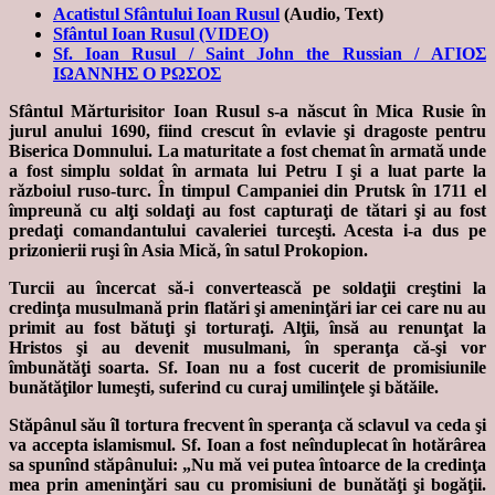
Acatistul Sfântului Ioan Rusul
(Audio, Text)
Sfântul Ioan Rusul (VIDEO)
Sf. Ioan Rusul / Saint John the Russian / ΑΓΙΟΣ
ΙΩΑΝΝΗΣ Ο ΡΩΣΟΣ
Sfântul Mărturisitor Ioan Rusul s-a născut în Mica Rusie în
jurul anului 1690, fiind crescut în evlavie şi dragoste pentru
Biserica Domnului. La maturitate a fost chemat în armată unde
a fost simplu soldat în armata lui Petru I şi a luat parte la
războiul ruso-turc. În timpul Campaniei din Prutsk în 1711 el
împreună cu alţi soldaţi au fost capturaţi de tătari şi au fost
predaţi comandantului cavaleriei turceşti. Acesta i-a dus pe
prizonierii ruşi în Asia Mică, în satul Prokopion.
Turcii au încercat să-i convertească pe soldaţii creştini la
credinţa musulmană prin flatări şi ameninţări iar cei care nu au
primit au fost bătuţi şi torturaţi. Alţii, însă au renunţat la
Hristos şi au devenit musulmani, în speranţa că-şi vor
îmbunătăţi soarta. Sf. Ioan nu a fost cucerit de promisiunile
bunătăţilor lumeşti, suferind cu curaj umilinţele şi bătăile.
Stăpânul său îl tortura frecvent în speranţa că sclavul va ceda şi
va accepta islamismul. Sf. Ioan a fost neînduplecat în hotărârea
sa spunînd stăpânului: „Nu mă vei putea întoarce de la credinţa
mea prin ameninţări sau cu promisiuni de bunătăţi şi bogăţii.