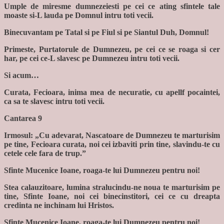
Umple de miresme dumnezeiesti pe cei ce ating sfintele tale
moaste si-L lauda pe Domnul intru toti vecii.
Binecuvantam pe Tatal si pe Fiul si pe Siantul Duh, Domnul!
Primeste, Purtatorule de Dumnezeu, pe cei ce se roaga si cer
har, pe cei ce-L slavesc pe Dumnezeu intru toti vecii.
Si acum…
Curata, Fecioara, inima mea de necuratie, cu apellf pocaintei,
ca sa te slavesc intru toti vecii.
Cantarea 9
Irmosul: „Cu adevarat, Nascatoare de Dumnezeu te marturisim
pe tine, Fecioara curata, noi cei izbaviti prin tine, slavindu-te cu
cetele cele fara de trup.”
Sfinte Mucenice Ioane, roaga-te lui Dumnezeu pentru noi!
Stea calauzitoare, lumina stralucindu-ne noua te marturisim pe
tine, Sfinte Ioane, noi cei binecinstitori, cei ce cu dreapta
credinta ne inchinam lui Hristos.
Sfinte Mucenice Ioane, roaga-te lui Dumnezeu pentru noi!