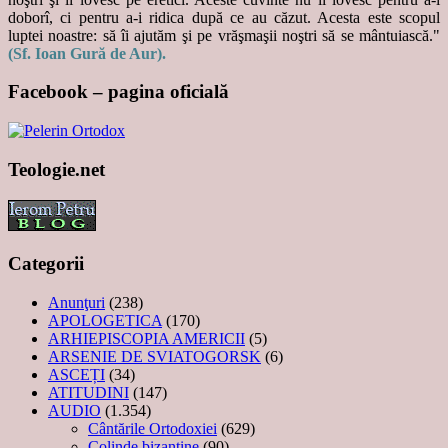
doborî, ci pentru a-i ridica după ce au căzut. Acesta este scopul
luptei noastre: să îi ajutăm şi pe vrăşmaşii noştri să se mântuiască."
(Sf. Ioan Gură de Aur).
Facebook – pagina oficială
Teologie.net
Categorii
Anunţuri
(238)
APOLOGETICA
(170)
ARHIEPISCOPIA AMERICII
(5)
ARSENIE DE SVIATOGORSK
(6)
ASCEȚI
(34)
ATITUDINI
(147)
AUDIO
(1.354)
Cântările Ortodoxiei
(629)
Colinde bizantine
(90)