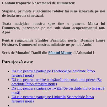
Cantam troparele Nascatoarei de Dumnezeu:
Stapana, primeste rugaciunile robilor tai si ne izbaveste pe noi
de toata nevoia si necazul.
Toata nadejdea noastra spre tine o punem, Maica lui
Dumnezeu, pazeste-ne pe noi sub sfant acoperamantul tau.
Apoi
Pentru rugaciunile Sfintilor Parintilor nostri, Doamne Iisuse
Hristoase, Dumnezeul nostru, miluieste-ne pe noi. Amin!
Scris de Monahul Daniil din
Sfantul Munte
al Athosului !
Partajează asta:
Dă clic pentru a partaja pe Facebook(Se deschide într-o
fereastră nouă)
Dă clic pentru a trimite o legătură prin email unui prieten(Se
deschide într-o fereastră nouă)
Dă clic pentru a partaja pe Twitter(Se deschide într-o fereastră
nouă)
Dă clic pentru a partaja pe LinkedIn(Se deschide într-o
fereastră nouă)