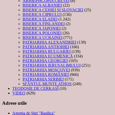
ARHIEPISCOPIA CRETEI
(8)
BISERICA ALBANIEI
(22)
BISERICA CEHIEI ŞI SLOVACIEI
(25)
BISERICA CIPRULUI
(136)
BISERICA ELADEI
(1.242)
BISERICA FINLANDEI
(2)
BISERICA JAPONIEI
(2)
BISERICA POLONIEI
(26)
BISERICA UCRAINEI
(771)
PATRIARHIA ALEXANDRIEI
(139)
PATRIARHIA ANTIOHIEI
(166)
PATRIARHIA BULGARIEI
(139)
PATRIARHIA ECUMENICĂ
(334)
PATRIARHIA GEORGIEI
(105)
PATRIARHIA IERUSALIMULUI
(251)
PATRIARHIA MOSCOVEI
(939)
PATRIARHIA ROMÂNIEI
(960)
PATRIARHIA SERBIEI
(171)
SFÂNTUL MUNTE ATHOS
(249)
TEODOSIE DE CERKASÎ
(10)
VIDEO
(629)
Adrese utile
Agenţia de Ştiri "Basilica"