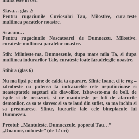
multa este in cer.”
Slava… glas 2:
Pentru rugaciunile Cuviosului Tau, Milostive, cura-teste
multimea pacatelor noastre.
Si acum…
Pentru rugaciunile Nascatoarei de Dumnezeu, Milostive,
curateste multimea pacatelor noastre.
Stih: Miluieste-ma, Dumnezeule, dupa mare mila Ta, si dupa
multimea indurarilor Tale, curateste toate faradelegile noastre.
Stihira (glas 6)
Nu ma lipsi pe mine de calda ta aparare, Sfinte Ioane, ci te rog –
zdrobeste cu puterea ta indraznelile cele neputincioase si
neasteptatele sagetari ale diavolilor. Izbaveste-ma de boli, de
ispite si de necazuri, si ne mantuieste pe toti de atacurile
demonilor, ca sa te slavesc si sa te laud din suflet, sa ma inchin si
sa preamaresc, Sfinte, lucrarile tale cele bineplacute lui
Dumnezeu.
Preotul: „Mantuieste, Dumnezeule, poporul Tau…”
„Doamne, miluieste” (de 12 ori)