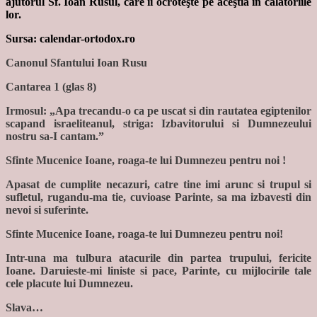
ajutorul Sf. Ioan Rusul, care îi ocroteşte pe aceştia în călătoriile
lor.
Sursa: calendar-ortodox.ro
Canonul Sfantului Ioan Rusu
Cantarea 1 (glas 8)
Irmosul: „Apa trecandu-o ca pe uscat si din rautatea egiptenilor
scapand israeliteanul, striga: Izbavitorului si Dumnezeului
nostru sa-I cantam.”
Sfinte Mucenice Ioane, roaga-te lui Dumnezeu pentru noi !
Apasat de cumplite necazuri, catre tine imi arunc si trupul si
sufletul, rugandu-ma tie, cuvioase Parinte, sa ma izbavesti din
nevoi si suferinte.
Sfinte Mucenice Ioane, roaga-te lui Dumnezeu pentru noi!
Intr-una ma tulbura atacurile din partea trupului, fericite
Ioane. Daruieste-mi liniste si pace, Parinte, cu mijlocirile tale
cele placute lui Dumnezeu.
Slava…