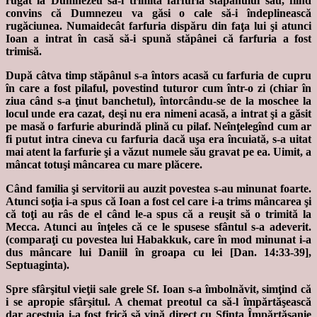
rugat la Dumnezeu să-i trimită farfuria stăpânului său, fiind
convins că Dumnezeu va găsi o cale să-i îndeplinească
rugăciunea. Numaidecât farfuria dispăru din faţa lui şi atunci
Ioan a intrat în casă să-i spună stăpânei că farfuria a fost
trimisă.
După câtva timp stăpânul s-a întors acasă cu farfuria de cupru
în care a fost pilaful, povestind tuturor cum într-o zi (chiar în
ziua când s-a ţinut banchetul), întorcându-se de la moschee la
locul unde era cazat, deşi nu era nimeni acasă, a intrat şi a găsit
pe masă o farfurie aburindă plină cu pilaf. Neînţelegînd cum ar
fi putut intra cineva cu farfuria dacă uşa era încuiată, s-a uitat
mai atent la farfurie şi a văzut numele său gravat pe ea. Uimit, a
mâncat totuşi mâncarea cu mare plăcere.
Când familia şi servitorii au auzit povestea s-au minunat foarte.
Atunci soţia i-a spus că Ioan a fost cel care i-a trims mâncarea şi
că toţi au râs de el când le-a spus că a reuşit să o trimită la
Mecca. Atunci au înţeles că ce le spusese sfântul s-a adeverit.
(comparaţi cu povestea lui Habakkuk, care în mod minunat i-a
dus mâncare lui Daniil în groapa cu lei [Dan. 14:33-39],
Septuaginta).
Spre sfârşitul vieţii sale grele Sf. Ioan s-a îmbolnăvit, simţind că
i se apropie sfârşitul. A chemat preotul ca să-l împărtăşească
dar acestuia i-a fost frică să vină direct cu Sfinta Împărtăşanie