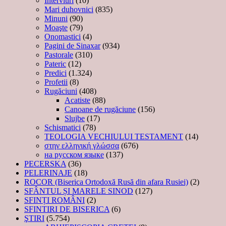
Interviuri
(10)
Mari duhovnici
(835)
Minuni
(90)
Moaşte
(79)
Onomastici
(4)
Pagini de Sinaxar
(934)
Pastorale
(310)
Pateric
(12)
Predici
(1.324)
Profetii
(8)
Rugăciuni
(408)
Acatiste
(88)
Canoane de rugăciune
(156)
Slujbe
(17)
Schismatici
(78)
TEOLOGIA VECHIULUI TESTAMENT
(14)
στην ελληνική γλώσσα
(676)
на русском языке
(137)
PECERSKA
(36)
PELERINAJE
(18)
ROCOR (Biserica Ortodoxă Rusă din afara Rusiei)
(2)
SFÂNTUL ȘI MARELE SINOD
(127)
SFINȚI ROMÂNI
(2)
SFINTIRI DE BISERICA
(6)
ŞTIRI
(5.754)