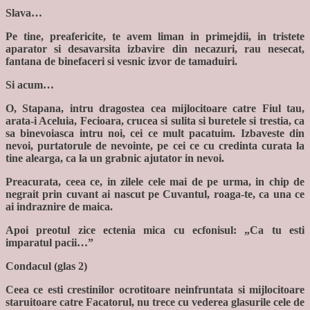
Slava…
Pe tine, preafericite, te avem liman in primejdii, in tristete
aparator si desavarsita izbavire din necazuri, rau nesecat,
fantana de binefaceri si vesnic izvor de tamaduiri.
Si acum…
O, Stapana, intru dragostea cea mijlocitoare catre Fiul tau,
arata-i Aceluia, Fecioara, crucea si sulita si buretele si trestia, ca
sa binevoiasca intru noi, cei ce mult pacatuim. Izbaveste din
nevoi, purtatorule de nevointe, pe cei ce cu credinta curata la
tine alearga, ca la un grabnic ajutator in nevoi.
Preacurata, ceea ce, in zilele cele mai de pe urma, in chip de
negrait prin cuvant ai nascut pe Cuvantul, roaga-te, ca una ce
ai indraznire de maica.
Apoi preotul zice ectenia mica cu ecfonisul: „Ca tu esti
imparatul pacii…”
Condacul (glas 2)
Ceea ce esti crestinilor ocrotitoare neinfruntata si mijlocitoare
staruitoare catre Facatorul, nu trece cu vederea glasurile cele de