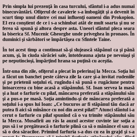
Prin simpla lui prezenţă în casa turcului, sfântul i-a adus numai
binecuvântări. Ofiţerul de cavalerie s-a îmbogăţit şi a devenit în
scurt timp unul dintre cei mai influenţi oameni din Prokopion.
El era conştient de ce i s-a schimbat atât de mult soarta şi nu se
ferea să spună şi altora despre asta. Uneori sfântul pleca seara
la biserica Sf. Mucenic Gheorghe unde priveghea în pronaos. În
duminici şi sărbători se împărtăşea cu Sfintele Taine.
În tot acest timp a continuat să-şi slujească stăpânul ca şi până
acum, şi, în ciuda sărăciei sale, întotdeauna ajuta pe nevoiaşi şi
pe neputincioşi, împărţind hrana sa puţină cu aceştia.
Într-una din zile, ofiţerul a plecat în pelerinaj la Mecca. Soţia lui
a făcut un banchet peste câteva zile la care şi-a invitat rudeniile
şi pe prietenii soţului ei, rugîndu-i să pună o rugăciune pentru
întoarcerea cu bine acasă a stăpânului. Sf. Ioan servea la masă
şi a luat o farfurie cu pilaf, mâncarea preferată a stăpânului său
şi a pus-o pe masă. Soţia amintindu-şi de mâncarea preferată a
soţului i-a spus lui Ioan: „Ce bucuros ar fi stăpânul tău dacă ar
putea fi aici să mînânce cu noi din acest pilaf!” Atunci sfântul i-a
cerut o farfurie cu pilaf spunînd că o va trimite stăpânului său
la Mecca. Musafirii au râs la auzul acestor cuvinte iar soţia a
pus să i se pregătească o farfurie plină ca să o mănânce el sau ca
să o dea săracilor. Primind farfuria s-a dus cu ea în grajd şi s-a