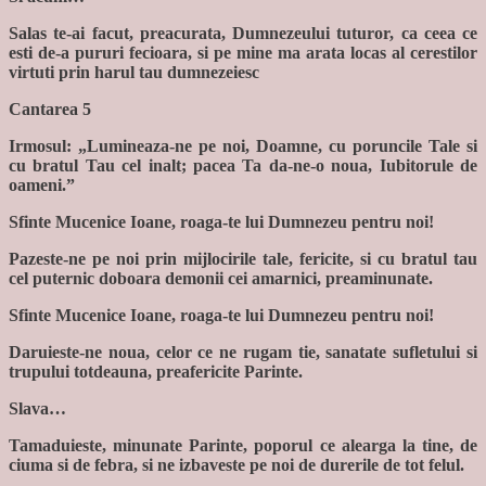
Salas te-ai facut, preacurata, Dumnezeului tuturor, ca ceea ce
esti de-a pururi fecioara, si pe mine ma arata locas al cerestilor
virtuti prin harul tau dumnezeiesc
Cantarea 5
Irmosul: „Lumineaza-ne pe noi, Doamne, cu poruncile Tale si
cu bratul Tau cel inalt; pacea Ta da-ne-o noua, Iubitorule de
oameni.”
Sfinte Mucenice Ioane, roaga-te lui Dumnezeu pentru noi!
Pazeste-ne pe noi prin mijlocirile tale, fericite, si cu bratul tau
cel puternic doboara demonii cei amarnici, preaminunate.
Sfinte Mucenice Ioane, roaga-te lui Dumnezeu pentru noi!
Daruieste-ne noua, celor ce ne rugam tie, sanatate sufletului si
trupului totdeauna, preafericite Parinte.
Slava…
Tamaduieste, minunate Parinte, poporul ce alearga la tine, de
ciuma si de febra, si ne izbaveste pe noi de durerile de tot felul.