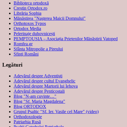
Biblioteca ortodoxă
Creştin Ortodox.ro
Librăria Sophia
Mănăstirea "Naşterea Maicii Domnului"
Orthotoxos Typos
Ortodox Media
Pelerinaje duhovnicești
PEMPTOUSIA – Asociația Prietenilor Mănăstirii Vatoped
Romfea.gr
Sfânta Mitropolie a Pireului
Sfinţi Români
Legături
Adevărul despre Adventişti
Adevărul despre cultul Evanghelic
Adevărul despre Martorii lui Iehova
Adevărul despre Penticostali
Blog "N-am cuvinte…"
Blog "Sf. Maria Magdalena"
Blog ORTODOX
Grupul Psaltic "Sf. Ier. Vasile cel Mare" (video)
Orthodoxologie
Patriarhia Rusă
Psalţii Catedralei Patriarhale