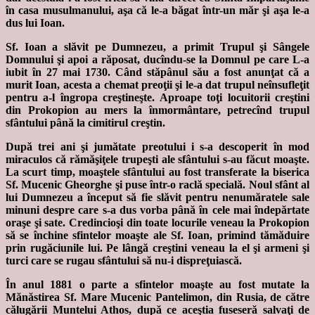
în casa musulmanului, aşa că le-a băgat într-un măr şi aşa le-a
dus lui Ioan.
Sf. Ioan a slăvit pe Dumnezeu, a primit Trupul şi Sângele
Domnului şi apoi a răposat, ducîndu-se la Domnul pe care L-a
iubit în 27 mai 1730. Când stăpânul său a fost anunţat că a
murit Ioan, acesta a chemat preoţii şi le-a dat trupul neînsufleţit
pentru a-l îngropa creştineşte. Aproape toţi locuitorii creştini
din Prokopion au mers la înmormântare, petrecînd trupul
sfântului până la cimitirul creştin.
După trei ani şi jumătate preotului i s-a descoperit în mod
miraculos că rămăşiţele trupeşti ale sfântului s-au făcut moaşte.
La scurt timp, moaştele sfântului au fost transferate la biserica
Sf. Mucenic Gheorghe şi puse într-o raclă specială. Noul sfânt al
lui Dumnezeu a început să fie slăvit pentru nenumăratele sale
minuni despre care s-a dus vorba până în cele mai îndepărtate
oraşe şi sate. Credincioşi din toate locurile veneau la Prokopion
să se închine sfintelor moaşte ale Sf. Ioan, primind tămăduire
prin rugăciunile lui. Pe lângă creştini veneau la el şi armeni şi
turci care se rugau sfântului să nu-i dispreţuiască.
În anul 1881 o parte a sfintelor moaşte au fost mutate la
Mănăstirea Sf. Mare Mucenic Pantelimon, din Rusia, de către
călugării Muntelui Athos, după ce aceştia fuseseră salvaţi de