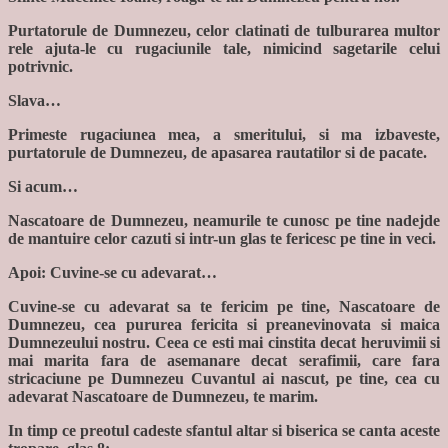
Purtatorule de Dumnezeu, celor clatinati de tulburarea multor
rele ajuta-le cu rugaciunile tale, nimicind sagetarile celui
potrivnic.
Slava…
Primeste rugaciunea mea, a smeritului, si ma izbaveste,
purtatorule de Dumnezeu, de apasarea rautatilor si de pacate.
Si acum…
Nascatoare de Dumnezeu, neamurile te cunosc pe tine nadejde
de mantuire celor cazuti si intr-un glas te fericesc pe tine in veci.
Apoi: Cuvine-se cu adevarat…
Cuvine-se cu adevarat sa te fericim pe tine, Nascatoare de
Dumnezeu, cea pururea fericita si preanevinovata si maica
Dumnezeului nostru. Ceea ce esti mai cinstita decat heruvimii si
mai marita fara de asemanare decat serafimii, care fara
stricaciune pe Dumnezeu Cuvantul ai nascut, pe tine, cea cu
adevarat Nascatoare de Dumnezeu, te marim.
In timp ce preotul cadeste sfantul altar si biserica se canta aceste