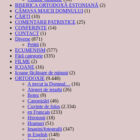
BISERICA ORTODOXĂ ESTONIANĂ
(2)
CĂMAȘA MAICII DOMNULUI
(1)
CĂRȚI
(10)
COMENTARII PATRISTICE
(25)
CONFERINTE
(14)
CONTACT
(1)
Diverse
(871)
Petiţii
(3)
ECUMENISM
(577)
Fără categorie
(335)
FILME
(2)
ICOANE
(16)
Icoane făcătoare de minuni
(2)
ORTODOXIE
(9.448)
A trecut la Domnul…
(16)
Alegeri de ierarhi
(26)
Botez
(9)
Canonizări
(46)
Cuvinte de folos
(2.334)
en Français
(233)
Hirotonii
(18)
Hramuri
(51)
Imagini/fotografii
(347)
in English
(148)