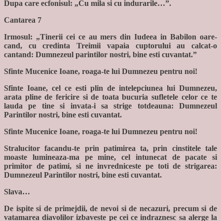
Dupa care ecfonisul: „Cu mila si cu indurarile…”.
Cantarea 7
Irmosul: „Tinerii cei ce au mers din Iudeea in Babilon oare-
cand, cu credinta Treimii vapaia cuptorului au calcat-o
cantand: Dumnezeul parintilor nostri, bine esti cuvantat.”
Sfinte Mucenice Ioane, roaga-te lui Dumnezeu pentru noi!
Sfinte Ioane, cel ce esti plin de intelepciunea lui Dumnezeu,
arata pline de fericire si de toata bucuria sufletele celor ce te
lauda pe tine si invata-i sa strige totdeauna: Dumnezeul
Parintilor nostri, bine esti cuvantat.
Sfinte Mucenice Ioane, roaga-te lui Dumnezeu pentru noi!
Stralucitor facandu-te prin patimirea ta, prin cinstitele tale
moaste lumineaza-ma pe mine, cel intunecat de pacate si
primitor de patimi, si ne invredniceste pe toti de strigarea:
Dumnezeul Parintilor nostri, bine esti cuvantat.
Slava…
De ispite si de primejdii, de nevoi si de necazuri, precum si de
vatamarea diavolilor izbaveste pe cei ce indraznesc sa alerge la