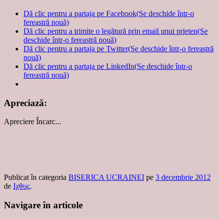
Dă clic pentru a partaja pe Facebook(Se deschide într-o
fereastră nouă)
Dă clic pentru a trimite o legătură prin email unui prieten(Se
deschide într-o fereastră nouă)
Dă clic pentru a partaja pe Twitter(Se deschide într-o fereastră
nouă)
Dă clic pentru a partaja pe LinkedIn(Se deschide într-o
fereastră nouă)
Apreciază:
Apreciere
Încarc...
Publicat în categoria
BISERICA UCRAINEI
pe
3 decembrie 2012
de
Ιχθυς
.
Navigare în articole