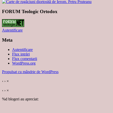
FORUM Teologic Ortodox
Autentificare
Meta
Autentificare
Flux intrări
Flux comentarii
WordPress.org
Propulsat cu mândrie de WordPress
‹
›
×
‹
›
×
%d
blogeri au apreciat: