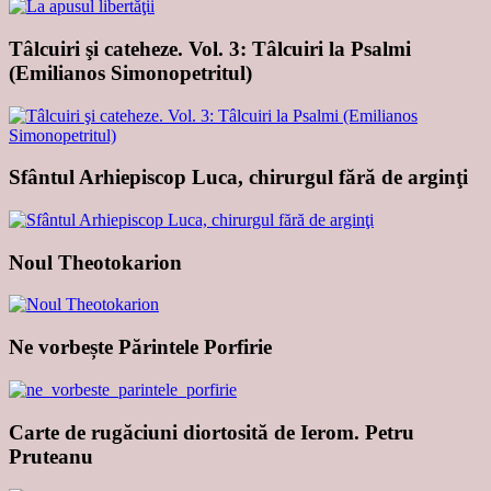
Tâlcuiri şi cateheze. Vol. 3: Tâlcuiri la Psalmi
(Emilianos Simonopetritul)
Sfântul Arhiepiscop Luca, chirurgul fără de arginţi
Noul Theotokarion
Ne vorbește Părintele Porfirie
Carte de rugăciuni diortosită de Ierom. Petru
Pruteanu