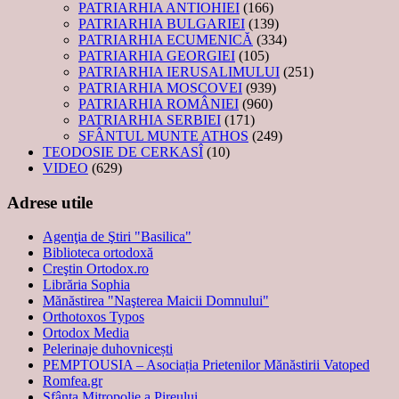
PATRIARHIA ANTIOHIEI
(166)
PATRIARHIA BULGARIEI
(139)
PATRIARHIA ECUMENICĂ
(334)
PATRIARHIA GEORGIEI
(105)
PATRIARHIA IERUSALIMULUI
(251)
PATRIARHIA MOSCOVEI
(939)
PATRIARHIA ROMÂNIEI
(960)
PATRIARHIA SERBIEI
(171)
SFÂNTUL MUNTE ATHOS
(249)
TEODOSIE DE CERKASÎ
(10)
VIDEO
(629)
Adrese utile
Agenţia de Ştiri "Basilica"
Biblioteca ortodoxă
Creştin Ortodox.ro
Librăria Sophia
Mănăstirea "Naşterea Maicii Domnului"
Orthotoxos Typos
Ortodox Media
Pelerinaje duhovnicești
PEMPTOUSIA – Asociația Prietenilor Mănăstirii Vatoped
Romfea.gr
Sfânta Mitropolie a Pireului