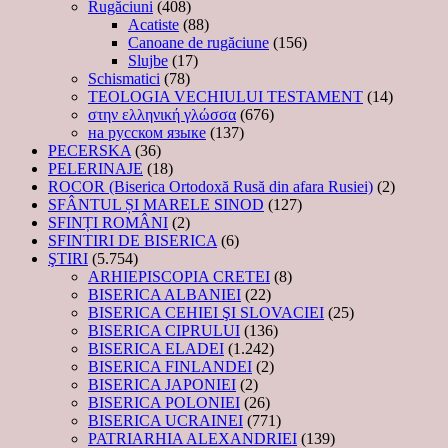
Rugăciuni
(408)
Acatiste
(88)
Canoane de rugăciune
(156)
Slujbe
(17)
Schismatici
(78)
TEOLOGIA VECHIULUI TESTAMENT
(14)
στην ελληνική γλώσσα
(676)
на русском языке
(137)
PECERSKA
(36)
PELERINAJE
(18)
ROCOR (Biserica Ortodoxă Rusă din afara Rusiei)
(2)
SFÂNTUL ȘI MARELE SINOD
(127)
SFINȚI ROMÂNI
(2)
SFINTIRI DE BISERICA
(6)
ŞTIRI
(5.754)
ARHIEPISCOPIA CRETEI
(8)
BISERICA ALBANIEI
(22)
BISERICA CEHIEI ŞI SLOVACIEI
(25)
BISERICA CIPRULUI
(136)
BISERICA ELADEI
(1.242)
BISERICA FINLANDEI
(2)
BISERICA JAPONIEI
(2)
BISERICA POLONIEI
(26)
BISERICA UCRAINEI
(771)
PATRIARHIA ALEXANDRIEI
(139)