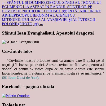
←
SFÂNTUL ŞI DUMNEZEIESCUL SINOD AL TRONULUI
ECUMENIC L-A AŞEZAT ÎN RÂNDUL SFINŢILOR PE
CUVIOSUL NICHIFOR LEPROSUL (gr)
ÎNTÂLNIRE ÎNTRE
ARHIEPISCOPUL IERONIM AL ATENEI CU
MITROPOLITUL SAVA AL VARŞOVIEI ŞI AL ÎNTREGII
POLONII (PHOTO, gr)
→
Sfântul Ioan Evanghelistul, Apostolul dragostei
Cuvânt de folos
"Cuvintele noastre ortodoxe sunt ca armele care îi apără pe ai
noştri şi îi lovesc pe eretici. Aceste cuvinte nu îi lovesc pentru a-i
doborî, ci pentru a-i ridica după ce au căzut. Acesta este scopul
luptei noastre: să îi ajutăm şi pe vrăşmaşii noştri să se mântuiască."
(Sf. Ioan Gură de Aur).
Facebook – pagina oficială
Teologie.net