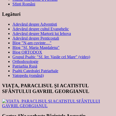
Sfinţi Români
Legături
Adevărul despre Adventişti
Adevărul despre cultul Evanghelic
Adevărul despre Martorii lui Iehova
Adevărul despre Penticostali
Blog "N-am cuvinte…"
Blog "Sf. Maria Magdalena"
Blog ORTODOX
Grupul Psaltic "Sf. Ier. Vasile cel Mare" (video)
Orthodoxologie
Patriarhia Rusă
Psalţii Catedralei Patriarhale
Vatopedu (română)
VIAŢA, PARACLISUL ŞI ACATISTUL
SFÂNTULUI GAVRIIL GEORGIANUL
Cartea “Ne vorbeşte Părintele Augustin,