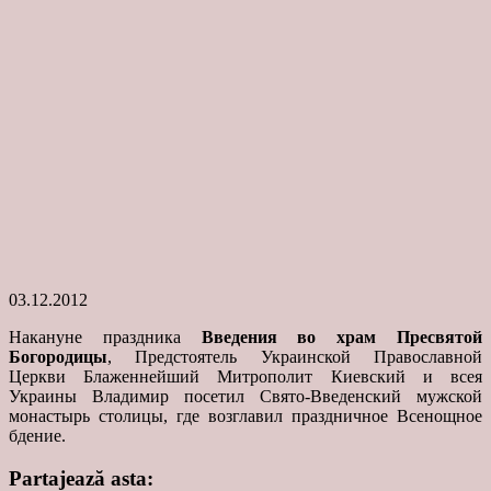
03.12.2012
Накануне праздника
Введения во храм Пресвятой
Богородицы
, Предстоятель Украинской Православной
Церкви Блаженнейший Митрополит Киевский и всея
Украины Владимир посетил Свято-Введенский мужской
монастырь столицы, где возглавил праздничное Всенощное
бдение.
Partajează asta: