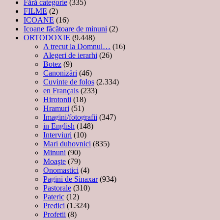
Fără categorie
(335)
FILME
(2)
ICOANE
(16)
Icoane făcătoare de minuni
(2)
ORTODOXIE
(9.448)
A trecut la Domnul…
(16)
Alegeri de ierarhi
(26)
Botez
(9)
Canonizări
(46)
Cuvinte de folos
(2.334)
en Français
(233)
Hirotonii
(18)
Hramuri
(51)
Imagini/fotografii
(347)
in English
(148)
Interviuri
(10)
Mari duhovnici
(835)
Minuni
(90)
Moaşte
(79)
Onomastici
(4)
Pagini de Sinaxar
(934)
Pastorale
(310)
Pateric
(12)
Predici
(1.324)
Profetii
(8)