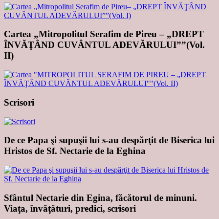
Cartea „Mitropolitul Serafim de Pireu – „DREPT
ÎNVĂŢÂND CUVÂNTUL ADEVĂRULUI””(Vol.
II)
Scrisori
De ce Papa şi supuşii lui s-au despărţit de Biserica lui
Hristos de Sf. Nectarie de la Eghina
Sfântul Nectarie din Egina, făcătorul de minuni.
Viaţa, învăţături, predici, scrisori