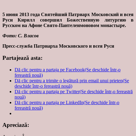
5 июня 2013 года Святейший Патриарх Московский и всея
Руси Кирилл совершил Божественную литургию в
Русском на Афоне Свято-Пантелеимоновом монастыре.
Фото: С. Власов
Пресс-служба Патриарха Московского и всея Руси
Partajează asta:
Dă clic pentru a partaja pe Facebook(Se deschide într-o
fereastră nouă)
Dă clic pentru a trimite o legătură prin email unui prieten(Se
deschide într-o fereastră nouă)
Dă clic pentru a partaja pe Twitter(Se deschide într-o fereastră
nouă)
Dă clic pentru a partaja pe LinkedIn(Se deschide într-o
fereastră nouă)
Apreciază: