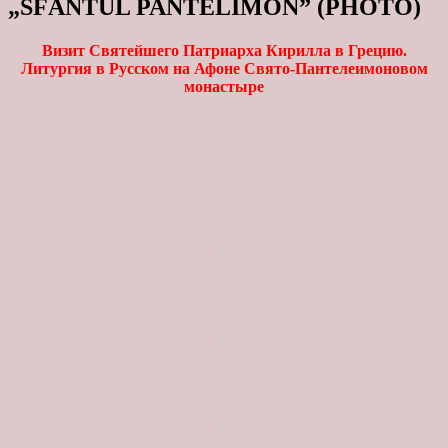
„SFÂNTUL PANTELIMON” (PHOTO)
Визит Святейшего Патриарха Кирилла в Грецию.
Литургия в Русском на Афоне Свято-Пантелеимоновом
монастыре