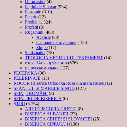
Onomastici
(4)
Pagini de Sinaxar
(934)
Pastorale
(310)
Pateric
(12)
Predici
(1.324)
Profetii
(8)
Rugăciuni
(408)
Acatiste
(88)
Canoane de rugăciune
(156)
Slujbe
(17)
Schismatici
(78)
TEOLOGIA VECHIULUI TESTAMENT
(14)
στην ελληνική γλώσσα
(676)
на русском языке
(137)
PECERSKA
(36)
PELERINAJE
(18)
ROCOR (Biserica Ortodoxă Rusă din afara Rusiei)
(2)
SFÂNTUL ȘI MARELE SINOD
(127)
SFINȚI ROMÂNI
(2)
SFINTIRI DE BISERICA
(6)
ŞTIRI
(5.754)
ARHIEPISCOPIA CRETEI
(8)
BISERICA ALBANIEI
(22)
BISERICA CEHIEI ŞI SLOVACIEI
(25)
BISERICA CIPRULUI
(136)