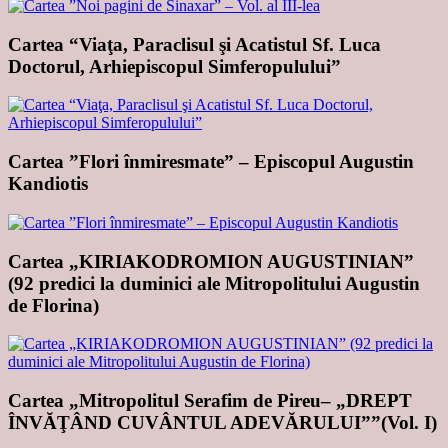
Cartea “Viaţa, Paraclisul şi Acatistul Sf. Luca
Doctorul, Arhiepiscopul Simferopulului”
Cartea ”Flori înmiresmate” – Episcopul Augustin
Kandiotis
Cartea „KIRIAKODROMION AUGUSTINIAN”
(92 predici la duminici ale Mitropolitului Augustin
de Florina)
Cartea „Mitropolitul Serafim de Pireu– „DREPT
ÎNVĂŢÂND CUVÂNTUL ADEVĂRULUI””(Vol. I)