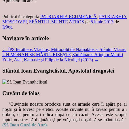
Apreciere
Încarc...
Publicat în categoria
PATRIARHIA ECUMENICĂ
,
PATRIARHIA
MOSCOVEI
,
SFÂNTUL MUNTE ATHOS
pe
5 iunie 2013
de
Ιχθυς
.
Navigare în articole
←
ÎPS Ierotheos Vlachos, Mitropolit de Nafpaktos şi Sfântul Vlasie:
UN MONAH SE MĂRTURISEŞTE
Sărbătoarea Sfinţilor Martiri
Zotic, Atal, Kamasie şi Filip de la Niculiţel (2013)
→
Sfântul Ioan Evanghelistul, Apostolul dragostei
Cuvânt de folos
"Cuvintele noastre ortodoxe sunt ca armele care îi apără pe ai
noştri şi îi lovesc pe eretici. Aceste cuvinte nu îi lovesc pentru a-i
doborî, ci pentru a-i ridica după ce au căzut. Acesta este scopul
luptei noastre: să îi ajutăm şi pe vrăşmaşii noştri să se mântuiască."
(Sf. Ioan Gură de Aur).