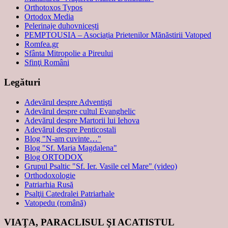
Orthotoxos Typos
Ortodox Media
Pelerinaje duhovnicești
PEMPTOUSIA – Asociația Prietenilor Mănăstirii Vatoped
Romfea.gr
Sfânta Mitropolie a Pireului
Sfinţi Români
Legături
Adevărul despre Adventişti
Adevărul despre cultul Evanghelic
Adevărul despre Martorii lui Iehova
Adevărul despre Penticostali
Blog "N-am cuvinte…"
Blog "Sf. Maria Magdalena"
Blog ORTODOX
Grupul Psaltic "Sf. Ier. Vasile cel Mare" (video)
Orthodoxologie
Patriarhia Rusă
Psalţii Catedralei Patriarhale
Vatopedu (română)
VIAŢA, PARACLISUL ŞI ACATISTUL