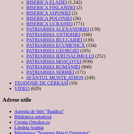
BISERICA ELADEI
(1.242)
BISERICA FINLANDEI
(2)
BISERICA JAPONIEI
(2)
BISERICA POLONIEI
(26)
BISERICA UCRAINEI
(771)
PATRIARHIA ALEXANDRIEI
(139)
PATRIARHIA ANTIOHIEI
(166)
PATRIARHIA BULGARIEI
(139)
PATRIARHIA ECUMENICĂ
(334)
PATRIARHIA GEORGIEI
(105)
PATRIARHIA IERUSALIMULUI
(251)
PATRIARHIA MOSCOVEI
(939)
PATRIARHIA ROMÂNIEI
(960)
PATRIARHIA SERBIEI
(171)
SFÂNTUL MUNTE ATHOS
(249)
TEODOSIE DE CERKASÎ
(10)
VIDEO
(629)
Adrese utile
Agenţia de Ştiri "Basilica"
Biblioteca ortodoxă
Creştin Ortodox.ro
Librăria Sophia
Mănăstirea "Naşterea Maicii Domnului"