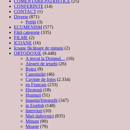
COMENTARII PATRISTICE
(25)
CONFERINTE
(14)
CONTACT
(1)
Diverse
(871)
Petiţii
(3)
ECUMENISM
(577)
Fără categorie
(335)
FILME
(2)
ICOANE
(16)
Icoane făcătoare de minuni
(2)
ORTODOXIE
(9.448)
A trecut la Domnul…
(16)
Alegeri de ierarhi
(26)
Botez
(9)
Canonizări
(46)
Cuvinte de folos
(2.334)
en Français
(233)
Hirotonii
(18)
Hramuri
(51)
Imagini/fotografii
(347)
in English
(148)
Interviuri
(10)
Mari duhovnici
(835)
Minuni
(90)
Moaşte
(79)