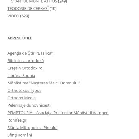
SFÂNTUL MUNTE ATHOS
(249)
TEODOSIE DE CERKASÎ
(10)
VIDEO
(629)
ADRESE UTILE
Agenţia de Ştiri "Basilica"
Biblioteca ortodoxă
Creştin Ortodox.ro
Librăria Sophia
Mănăstirea "Naşterea Maicii Domnului"
Orthotoxos Typos
Ortodox Media
Pelerinaje duhovnicești
PEMPTOUSIA – Asociația Prietenilor Mănăstirii Vatoped
Romfea.gr
Sfânta Mitropolie a Pireului
Sfinţi Români