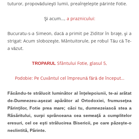
tuturor, propovăduieşti lumii, preaînţelepte părinte Fotie.
Şi acum…,
a praznicului:
Bucuratu-s-a Simeon, dacă a primit pe Ziditor în braţe, şi a
strigat: Acum slobozeşte, Mântuitorule, pe robul Tău că Te-
a văzut.
Sfântului Fotie, glasul 5,
TROPARUL
Podobie: Pe Cuvântul cel împreună fără de început…
Făcându-te strălucit luminător al înţelepciunii, te-ai arătat
de-Dumnezeu-aşezat apărător al Ortodoxiei, frumuseţea
Părinţilor, Fotie prea mare; căci tu, dumnezeiască stea a
Răsăritului, surpi sprânceana cea semeaţă a cumplitelor
eresuri, cel ce eşti strălucirea Bisericii, pe care păzeşte-o
neclintită, Părinte.