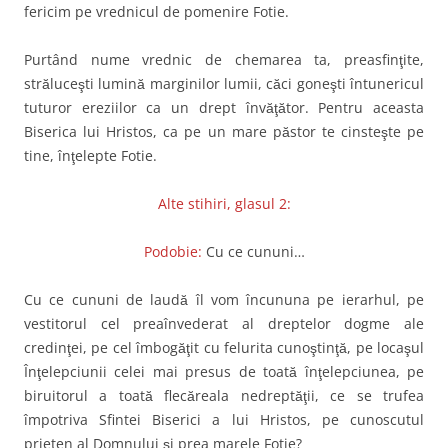
fericim pe vrednicul de pomenire Fotie.
Purtând nume vrednic de chemarea ta, preasfinţite,
străluceşti lumină marginilor lumii, căci goneşti întunericul
tuturor ereziilor ca un drept învăţător. Pentru aceasta
Biserica lui Hristos, ca pe un mare păstor te cinsteşte pe
tine, înţelepte Fotie.
Alte stihiri, glasul 2:
Podobie:
Cu ce cununi…
Cu ce cununi de laudă îl vom încununa pe ierarhul, pe
vestitorul cel preaînvederat al dreptelor dogme ale
credinţei, pe cel îmbogăţit cu felurita cunoştinţă, pe locaşul
Înţelepciunii celei mai presus de toată înţelepciunea, pe
biruitorul a toată flecăreala nedreptăţii, ce se trufea
împotriva Sfintei Biserici a lui Hristos, pe cunoscutul
prieten al Domnului şi prea marele Fotie?