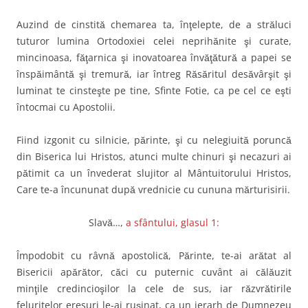
Auzind de cinstită chemarea ta, înţelepte, de a străluci
tuturor lumina Ortodoxiei celei neprihănite şi curate,
mincinoasa, făţarnica şi inovatoarea învăţătură a papei se
înspăimântă şi tremură, iar întreg Răsăritul desăvârşit şi
luminat te cinsteşte pe tine, Sfinte Fotie, ca pe cel ce eşti
întocmai cu Apostolii.
Fiind izgonit cu silnicie, părinte, şi cu nelegiuită poruncă
din Biserica lui Hristos, atunci multe chinuri şi necazuri ai
pătimit ca un învederat slujitor al Mântuitorului Hristos,
Care te-a încununat după vrednicie cu cununa mărturisirii.
Slavă…,
a sfântului, glasul 1:
Împodobit cu râvnă apostolică, Părinte, te-ai arătat al
Bisericii apărător, căci cu puternic cuvânt ai călăuzit
minţile credincioşilor la cele de sus, iar răzvrătirile
feluritelor eresuri le-ai ruşinat, ca un ierarh de Dumnezeu