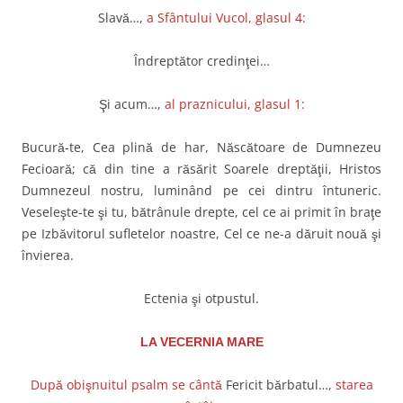
Slavă…,
a Sfântului Vucol, glasul 4:
Îndreptător credinţei…
Şi acum…,
al praznicului, glasul 1:
Bucură-te, Cea plină de har, Născătoare de Dumnezeu
Fecioară; că din tine a răsărit Soarele dreptăţii, Hristos
Dumnezeul nostru, luminând pe cei dintru întuneric.
Veseleşte-te şi tu, bătrânule drepte, cel ce ai primit în braţe
pe Izbăvitorul sufletelor noastre, Cel ce ne-a dăruit nouă şi
învierea.
Ectenia şi otpustul.
LA VECERNIA MARE
După obişnuitul psalm se cântă
Fericit bărbatul…,
starea