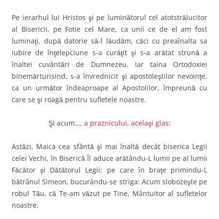
Pe ierarhul lui Hristos şi pe luminătorul cel atotstrălucitor
al Bisericii, pe Fotie cel Mare, ca unii ce de el am fost
luminaţi, după datorie să-l lăudăm, căci cu preaînalta sa
iubire de înţelepciune s-a curăţit şi s-a arătat strună a
înaltei cuvântări de Dumnezeu. Iar taina Ortodoxiei
binemărturisind, s-a învrednicit şi apostoleştilor nevoinţe,
ca un următor îndeaproape al Apostolilor, împreună cu
care se şi roagă pentru sufletele noastre.
Şi acum…,
a praznicului, acelaşi glas:
Astăzi, Maica cea sfântă şi mai înaltă decât biserica Legii
celei Vechi, în Biserică Îl aduce arătându-L lumii pe al lumii
Făcător şi Dătătorul Legii; pe care în braţe primindu-L
bătrânul Simeon, bucurându-se striga: Acum slobozeşte pe
robul Tău, că Te-am văzut pe Tine, Mântuitor al sufletelor
noastre.