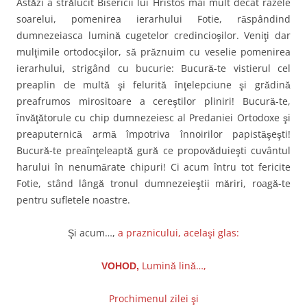
Astăzi a strălucit Bisericii lui Hristos mai mult decât razele
soarelui, pomenirea ierarhului Fotie, răspândind
dumnezeiasca lumină cugetelor credincioşilor. Veniţi dar
mulţimile ortodocşilor, să prăznuim cu veselie pomenirea
ierarhului, strigând cu bucurie: Bucură-te vistierul cel
preaplin de multă şi felurită înţelepciune şi grădină
preafrumos mirositoare a cereştilor pliniri! Bucură-te,
învăţătorule cu chip dumnezeiesc al Predaniei Ortodoxe şi
preaputernică armă împotriva înnoirilor papistăşeşti!
Bucură-te preaînţeleaptă gură ce propovăduieşti cuvântul
harului în nenumărate chipuri! Ci acum întru tot fericite
Fotie, stând lângă tronul dumnezeieştii măriri, roagă-te
pentru sufletele noastre.
Şi acum…,
a praznicului, acelaşi glas:
Lumină lină…,
VOHOD,
Prochimenul zilei şi