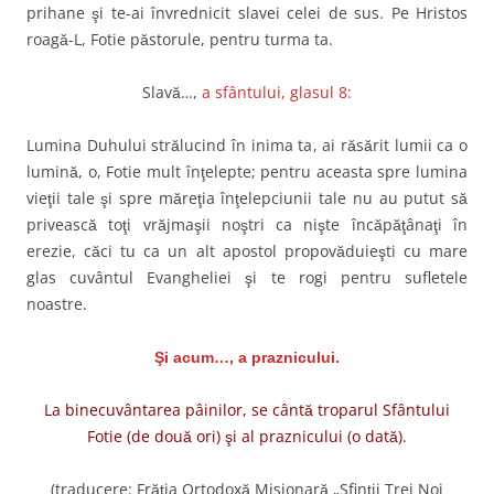
prihane şi te-ai învrednicit slavei celei de sus. Pe Hristos
roagă-L, Fotie păstorule, pentru turma ta.
Slavă…,
a sfântului, glasul 8:
Lumina Duhului strălucind în inima ta, ai răsărit lumii ca o
lumină, o, Fotie mult înţelepte; pentru aceasta spre lumina
vieţii tale şi spre măreţia înţelepciunii tale nu au putut să
privească toţi vrăjmaşii noştri ca nişte încăpăţânaţi în
erezie, căci tu ca un alt apostol propovăduieşti cu mare
glas cuvântul Evangheliei şi te rogi pentru sufletele
noastre.
Şi acum…, a praznicului.
La binecuvântarea pâinilor, se cântă troparul Sfântului
Fotie (de două ori) şi al praznicului (o dată).
(traducere: Frăţia Ortodoxă Misionară „Sfinţii Trei Noi