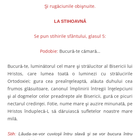
Şi rugăciunile obişnuite.
LA STIHOAVNĂ
Se pun stihirile sfântului, glasul 5:
Podobie:
Bucură-te cămară…
Bucură-te, luminătorul cel mare şi strălucitor al Bisericii lui
Hristos, care lumea toată o luminezi cu strălucirile
Ortodoxiei; gura cea preaînţeleaptă, alăuta duhului cea
frumos glăsuitoare, canonul împlinirii întregii înţelepciuni
şi al dogmelor celor preadrepte ale Bisericii, gură ce picuri
nectarul credinţei. Fotie, nume mare şi auzire minunată, pe
Hristos înduplecă-L să dăruiască sufletelor noastre mare
milă.
Stih:
Lăuda-se-vor cuvioşii întru slavă şi se vor bucura întru