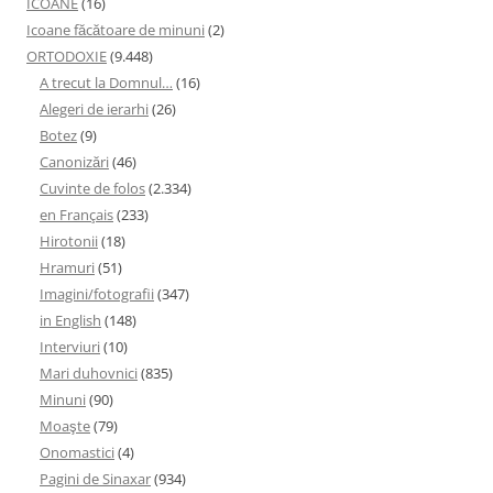
ICOANE
(16)
Icoane făcătoare de minuni
(2)
ORTODOXIE
(9.448)
A trecut la Domnul…
(16)
Alegeri de ierarhi
(26)
Botez
(9)
Canonizări
(46)
Cuvinte de folos
(2.334)
en Français
(233)
Hirotonii
(18)
Hramuri
(51)
Imagini/fotografii
(347)
in English
(148)
Interviuri
(10)
Mari duhovnici
(835)
Minuni
(90)
Moaşte
(79)
Onomastici
(4)
Pagini de Sinaxar
(934)