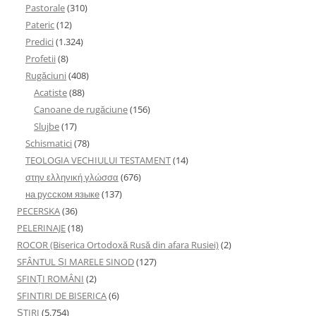
Pastorale
(310)
Pateric
(12)
Predici
(1.324)
Profetii
(8)
Rugăciuni
(408)
Acatiste
(88)
Canoane de rugăciune
(156)
Slujbe
(17)
Schismatici
(78)
TEOLOGIA VECHIULUI TESTAMENT
(14)
στην ελληνική γλώσσα
(676)
на русском языке
(137)
PECERSKA
(36)
PELERINAJE
(18)
ROCOR (Biserica Ortodoxă Rusă din afara Rusiei)
(2)
SFÂNTUL ȘI MARELE SINOD
(127)
SFINȚI ROMÂNI
(2)
SFINTIRI DE BISERICA
(6)
ŞTIRI
(5.754)