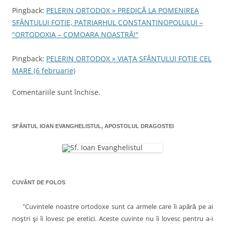
t
r
Pingback:
PELERIN ORTODOX » PREDICĂ LA POMENIREA
c
-
o
SFÂNTULUI FOTIE, PATRIARHUL CONSTANTINOPOLULUI –
f
o
e
"ORTODOXIA – COMOARA NOASTRĂ!"
r
l
e
a
e
s
Pingback:
PELERIN ORTODOX » VIAŢA SFÂNTULUI FOTIE CEL
t
r
MARE (6 februarie)
ă
n
o
Comentariile sunt închise.
u
ă
)
SFÂNTUL IOAN EVANGHELISTUL, APOSTOLUL DRAGOSTEI
CUVÂNT DE FOLOS
"Cuvintele noastre ortodoxe sunt ca armele care îi apără pe ai
noştri şi îi lovesc pe eretici. Aceste cuvinte nu îi lovesc pentru a-i