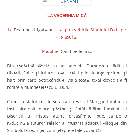
LA VECERNIA MICĂ
La
Doamne strigat-am …,
se pun stihirile Sfântului Fotie pe
4, glasul 2:
Podobie:
Când pe lemn…
Din rădăcină slăvită ca un pom de Dumnezeu sădit ai
răsărit, Fotie, şi tuturor te-ai arătat plin de înţelepciune şi
har; prin care petrecându-ţi viaţa toată, te-ai dovedit a fi
rodire a dumnezeiescului Duh.
Când cu sfatul cel de sus, ca un vas al Mângâietorului, ai
fost hirotonit mare păstor şi întâistătător luminat al
Bisericii lui Hristos, atunci preasfinţite Fotie, ca pe o
rădăcină a tuturor relelor ai mustrat adaosul Filioque din
Simbolul Credinţei, cu înţeleptele tale cuvântări.