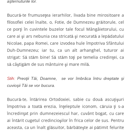
aşternuturile lor.
Bucură-te frumuseţea ierarhilor, livada bine mirositoare a
filosofiei celei înalte, o, Fotie, de Dumnezeu grăitorule, cel
ce porţi în cuvintele buzelor tale focul Mângâietorului, cu
care ai şi ars nebunia cea stricată şi necurată a lepădatului
Nicolae, papa Romei, care izvodea hule împotriva Sfântului
Duh-Dumnezeu; iar tu, ca un alt arhanghel, tuturor ai
strigat: Să stăm bine! Să stăm toţi pe temelia credinţei, ca
să câştigăm de sus mântuire şi mare milă.
Stih:
Preoţii Tăi, Doamne, se vor îmbrăca întru dreptate şi
cuvioşii Tăi se vor bucura.
Bucură-te, întărirea Ortodoxiei, sabie cu două ascuţişuri
împotriva a toată erezia, înţeleptule iconom, căruia ţi s-a
încredinţat prin dumnezeiescul har, cuvânt bogat, cu care
ai întărit cugetul credincioşilor în frica celor de sus. Pentru
aceasta, ca un înalt glăsuitor, bărbăteşte ai pătimit felurite