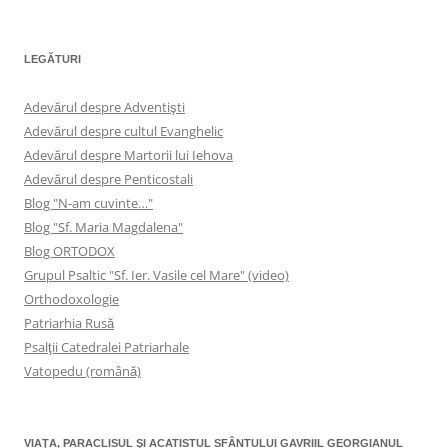
LEGĂTURI
Adevărul despre Adventişti
Adevărul despre cultul Evanghelic
Adevărul despre Martorii lui Iehova
Adevărul despre Penticostali
Blog "N-am cuvinte…"
Blog "Sf. Maria Magdalena"
Blog ORTODOX
Grupul Psaltic "Sf. Ier. Vasile cel Mare" (video)
Orthodoxologie
Patriarhia Rusă
Psalţii Catedralei Patriarhale
Vatopedu (română)
VIAŢA, PARACLISUL ŞI ACATISTUL SFÂNTULUI GAVRIIL GEORGIANUL