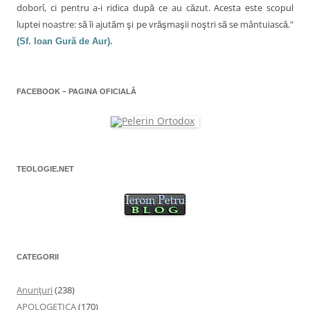
doborî, ci pentru a-i ridica după ce au căzut. Acesta este scopul
luptei noastre: să îi ajutăm şi pe vrăşmaşii noştri să se mântuiască."
(Sf. Ioan Gură de Aur).
FACEBOOK – PAGINA OFICIALĂ
TEOLOGIE.NET
CATEGORII
Anunţuri
(238)
APOLOGETICA
(170)