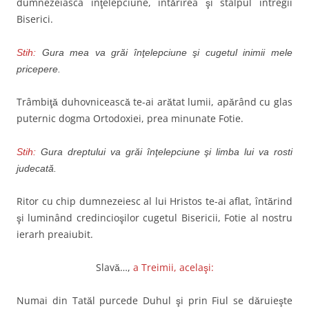
dumnezeiasca înţelepciune, întărirea şi stâlpul întregii
Biserici.
Stih:
Gura mea va grăi înţelepciune şi cugetul inimii mele
pricepere.
Trâmbiţă duhovnicească te-ai arătat lumii, apărând cu glas
puternic dogma Ortodoxiei, prea minunate Fotie.
Stih:
Gura dreptului va grăi înţelepciune şi limba lui va rosti
judecată.
Ritor cu chip dumnezeiesc al lui Hristos te-ai aflat, întărind
şi luminând credincioşilor cugetul Bisericii, Fotie al nostru
ierarh preaiubit.
Slavă…,
a Treimii, acelaşi:
Numai din Tatăl purcede Duhul şi prin Fiul se dăruieşte