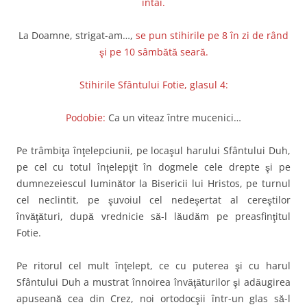
întâi.
La Doamne, strigat-am…,
se pun stihirile pe 8 în zi de rând
şi pe 10 sâmbătă seară.
Stihirile Sfântului Fotie, glasul 4:
Podobie:
Ca un viteaz între mucenici…
Pe trâmbiţa înţelepciunii, pe locaşul harului Sfântului Duh,
pe cel cu totul înţelepţit în dogmele cele drepte şi pe
dumnezeiescul luminător la Bisericii lui Hristos, pe turnul
cel neclintit, pe şuvoiul cel nedeşertat al cereştilor
învăţături, după vrednicie să-l lăudăm pe preasfinţitul
Fotie.
Pe ritorul cel mult înţelept, ce cu puterea şi cu harul
Sfântului Duh a mustrat înnoirea învăţăturilor şi adăugirea
apuseană cea din Crez, noi ortodocşii într-un glas să-l