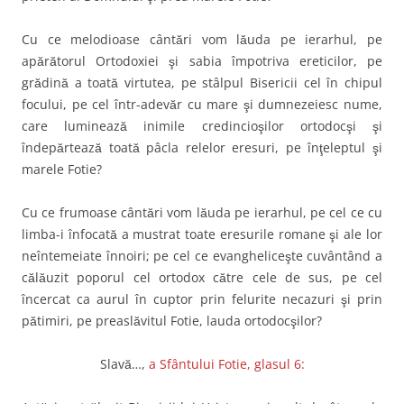
Cu ce melodioase cântări vom lăuda pe ierarhul, pe
apărătorul Ortodoxiei şi sabia împotriva ereticilor, pe
grădină a toată virtutea, pe stâlpul Bisericii cel în chipul
focului, pe cel într-adevăr cu mare şi dumnezeiesc nume,
care luminează inimile credincioşilor ortodocşi şi
îndepărtează toată pâcla relelor eresuri, pe înţeleptul şi
marele Fotie?
Cu ce frumoase cântări vom lăuda pe ierarhul, pe cel ce cu
limba-i înfocată a mustrat toate eresurile romane şi ale lor
neîntemeiate înnoiri; pe cel ce evangheliceşte cuvântând a
călăuzit poporul cel ortodox către cele de sus, pe cel
încercat ca aurul în cuptor prin felurite necazuri şi prin
pătimiri, pe preaslăvitul Fotie, lauda ortodocşilor?
Slavă…,
a Sfântului Fotie, glasul 6: