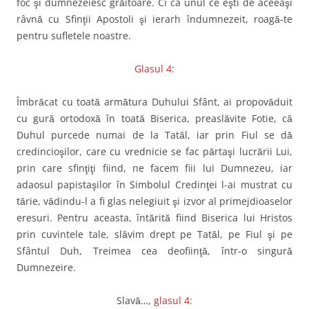
foc şi dumnezeiesc grăitoare. Ci ca unul ce eşti de aceeaşi
râvnă cu Sfinţii Apostoli şi ierarh îndumnezeit, roagă-te
pentru sufletele noastre.
Glasul 4:
Îmbrăcat cu toată armătura Duhului Sfânt, ai propovăduit
cu gură ortodoxă în toată Biserica, preaslăvite Fotie, că
Duhul purcede numai de la Tatăl, iar prin Fiul se dă
credincioşilor, care cu vrednicie se fac părtaşi lucrării Lui,
prin care sfinţiţi fiind, ne facem fiii lui Dumnezeu, iar
adaosul papistaşilor în Simbolul Credinţei l-ai mustrat cu
tărie, vădindu-l a fi glas nelegiuit şi izvor al primejdioaselor
eresuri. Pentru aceasta, întărită fiind Biserica lui Hristos
prin cuvintele tale, slăvim drept pe Tatăl, pe Fiul şi pe
Sfântul Duh, Treimea cea deofiinţă, într-o singură
Dumnezeire.
Slavă…,
glasul 4: