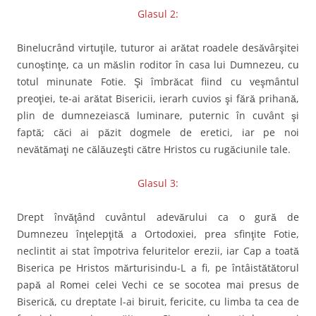
Glasul 2:
Binelucrând virtuţile, tuturor ai arătat roadele desăvârşitei
cunoştinţe, ca un măslin roditor în casa lui Dumnezeu, cu
totul minunate Fotie. Şi îmbrăcat fiind cu veşmântul
preoţiei, te-ai arătat Bisericii, ierarh cuvios şi fără prihană,
plin de dumnezeiască luminare, puternic în cuvânt şi
faptă; căci ai păzit dogmele de eretici, iar pe noi
nevătămaţi ne călăuzeşti către Hristos cu rugăciunile tale.
Glasul 3:
Drept învăţând cuvântul adevărului ca o gură de
Dumnezeu înţelepţită a Ortodoxiei, prea sfinţite Fotie,
neclintit ai stat împotriva feluritelor erezii, iar Cap a toată
Biserica pe Hristos mărturisindu-L a fi, pe întâistătătorul
papă al Romei celei Vechi ce se socotea mai presus de
Biserică, cu dreptate l-ai biruit, fericite, cu limba ta cea de