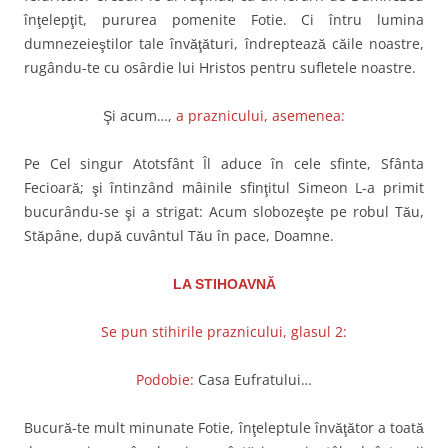
înţelepţit, pururea pomenite Fotie. Ci întru lumina
dumnezeieştilor tale învăţături, îndreptează căile noastre,
rugându-te cu osârdie lui Hristos pentru sufletele noastre.
Şi acum…,
a praznicului, asemenea:
Pe Cel singur Atotsfânt Îl aduce în cele sfinte, Sfânta
Fecioară; şi întinzând mâinile sfinţitul Simeon L-a primit
bucurându-se şi a strigat: Acum slobozeşte pe robul Tău,
Stăpâne, după cuvântul Tău în pace, Doamne.
LA STIHOAVNĂ
Se pun stihirile praznicului, glasul 2:
Podobie:
Casa Eufratului…
Bucură-te mult minunate Fotie, înţeleptule învăţător a toată