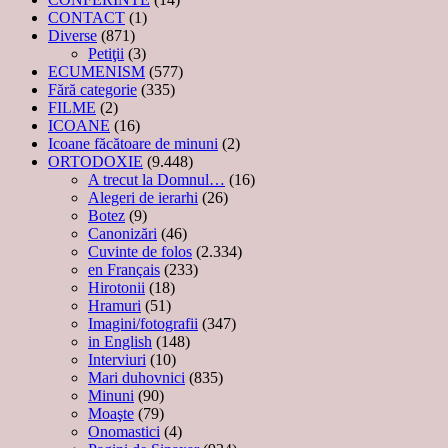
CONTACT
(1)
Diverse
(871)
Petiţii
(3)
ECUMENISM
(577)
Fără categorie
(335)
FILME
(2)
ICOANE
(16)
Icoane făcătoare de minuni
(2)
ORTODOXIE
(9.448)
A trecut la Domnul…
(16)
Alegeri de ierarhi
(26)
Botez
(9)
Canonizări
(46)
Cuvinte de folos
(2.334)
en Français
(233)
Hirotonii
(18)
Hramuri
(51)
Imagini/fotografii
(347)
in English
(148)
Interviuri
(10)
Mari duhovnici
(835)
Minuni
(90)
Moaşte
(79)
Onomastici
(4)