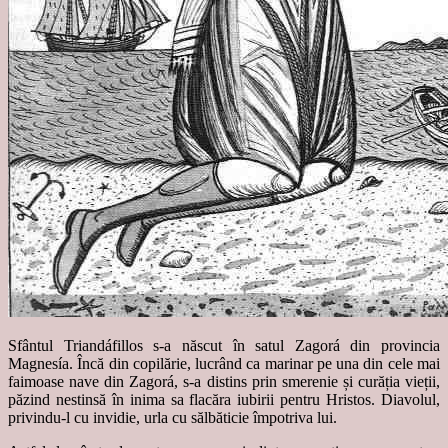
Sfântul Triandáfillos s-a născut în satul Zagorá din provincia
Magnesía. Încă din copilărie, lucrând ca marinar pe una din cele mai
faimoase nave din Zagorá, s-a distins prin smerenie și curăția vieții,
păzind nestinsă în inima sa flacăra iubirii pentru Hristos. Diavolul,
privindu-l cu invidie, urla cu sălbăticie împotriva lui.