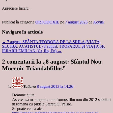
Apreciere
Încarc...
Publicat în categoria
ORTODOXIE
pe
7 august 2025
de
Acvila
.
Navigare în articole
←
7 august: SFÂNTA TEODORA DE LA SIHLA (VIAŢA,
SLUJBA, ACATISTUL)
8 august: TROPARUL ŞI VIAŢA SF.
IERARH EMILIAN (Gr, Ro, En)
→
2 comentarii la „
8 august: Sfântul Nou
Mucenic Triandahfillos
”
Tatiana
8 august 2013 la 14:26
Doamne ajuta.
As vrea sa ma impart cu un frumos film nou din 2012 subtitart
in romana cu pildele Staretului Paisie.
Se poate vedea aici.