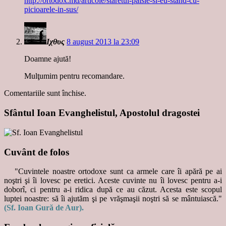
http://ortodox.md/articole/staretul-paisie-si-eu-stand-cu-
picioarele-in-sus/
Ιχθυς
8 august 2013 la 23:09
Doamne ajută!
Mulţumim pentru recomandare.
Comentariile sunt închise.
Sfântul Ioan Evanghelistul, Apostolul dragostei
Cuvânt de folos
"Cuvintele noastre ortodoxe sunt ca armele care îi apără pe ai
noştri şi îi lovesc pe eretici. Aceste cuvinte nu îi lovesc pentru a-i
doborî, ci pentru a-i ridica după ce au căzut. Acesta este scopul
luptei noastre: să îi ajutăm şi pe vrăşmaşii noştri să se mântuiască."
(Sf. Ioan Gură de Aur).