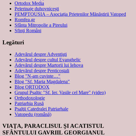
Ortodox Media
Pelerinaje duhovnicești
PEMPTOUSIA – Asociația Prietenilor Mănăstirii Vatoped
Romfea.gr
Sfânta Mitropolie a Pireului
Sfinţi Români
Legături
Adevărul despre Adventişti
Adevărul despre cultul Evanghelic
Adevărul despre Martorii lui Iehova
Adevărul despre Penticostali
Blog "N-am cuvinte…"
Blog "Sf. Maria Magdalena"
Blog ORTODOX
Grupul Psaltic "Sf. Ier. Vasile cel Mare" (video)
Orthodoxologie
Patriarhia Rusă
Psalţii Catedralei Patriarhale
Vatopedu (română)
VIAŢA, PARACLISUL ŞI ACATISTUL
SFÂNTULUI GAVRIIL GEORGIANUL