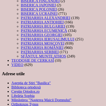
BISERICA FINLANDEI
(2)
BISERICA JAPONIEI
(2)
BISERICA POLONIEI
(26)
BISERICA UCRAINEI
(771)
PATRIARHIA ALEXANDRIEI
(139)
PATRIARHIA ANTIOHIEI
(166)
PATRIARHIA BULGARIEI
(139)
PATRIARHIA ECUMENICĂ
(334)
PATRIARHIA GEORGIEI
(105)
PATRIARHIA IERUSALIMULUI
(251)
PATRIARHIA MOSCOVEI
(939)
PATRIARHIA ROMÂNIEI
(960)
PATRIARHIA SERBIEI
(171)
SFÂNTUL MUNTE ATHOS
(249)
TEODOSIE DE CERKASÎ
(10)
VIDEO
(629)
Adrese utile
Agenţia de Ştiri "Basilica"
Biblioteca ortodoxă
Creştin Ortodox.ro
Librăria Sophia
Mănăstirea "Naşterea Maicii Domnului"
Orthotoxos Typos