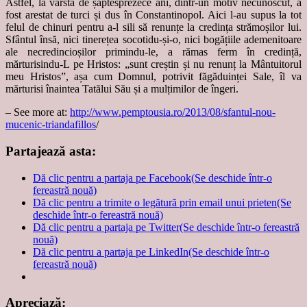
Astfel, la vârsta de șaptesprezece ani, dintr-un motiv necunoscut, a
fost arestat de turci și dus în Constantinopol. Aici l-au supus la tot
felul de chinuri pentru a-l sili să renunțe la credința strămoșilor lui.
Sfântul însă, nici tinerețea socotidu-și-o, nici bogățiile ademenitoare
ale necredincioșilor primindu-le, a rămas ferm în credință,
mărturisindu-L pe Hristos: „sunt creștin și nu renunț la Mântuitorul
meu Hristos”, așa cum Domnul, potrivit făgăduinței Sale, îl va
mărturisi înaintea Tatălui Său și a mulțimilor de îngeri.
– See more at:
http://www.pemptousia.ro/2013/08/sfantul-nou-
mucenic-triandafillos
/
Partajează asta:
Dă clic pentru a partaja pe Facebook(Se deschide într-o
fereastră nouă)
Dă clic pentru a trimite o legătură prin email unui prieten(Se
deschide într-o fereastră nouă)
Dă clic pentru a partaja pe Twitter(Se deschide într-o fereastră
nouă)
Dă clic pentru a partaja pe LinkedIn(Se deschide într-o
fereastră nouă)
Apreciază: