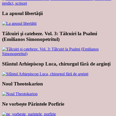
La apusul libertăţii
Tâlcuiri şi cateheze. Vol. 3: Tâlcuiri la Psalmi
(Emilianos Simonopetritul)
Sfântul Arhiepiscop Luca, chirurgul fără de arginţi
Noul Theotokarion
Ne vorbește Părintele Porfirie