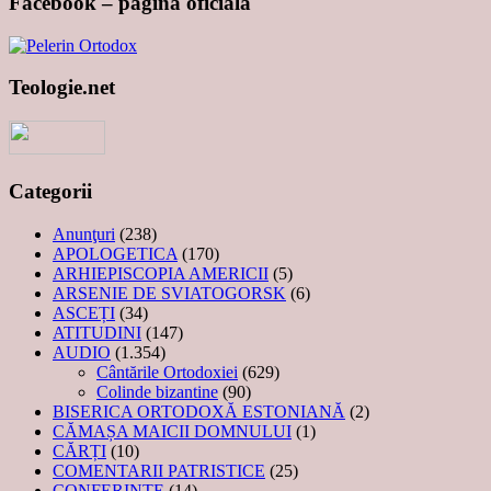
Facebook – pagina oficială
Teologie.net
Categorii
Anunţuri
(238)
APOLOGETICA
(170)
ARHIEPISCOPIA AMERICII
(5)
ARSENIE DE SVIATOGORSK
(6)
ASCEȚI
(34)
ATITUDINI
(147)
AUDIO
(1.354)
Cântările Ortodoxiei
(629)
Colinde bizantine
(90)
BISERICA ORTODOXĂ ESTONIANĂ
(2)
CĂMAȘA MAICII DOMNULUI
(1)
CĂRȚI
(10)
COMENTARII PATRISTICE
(25)
CONFERINTE
(14)