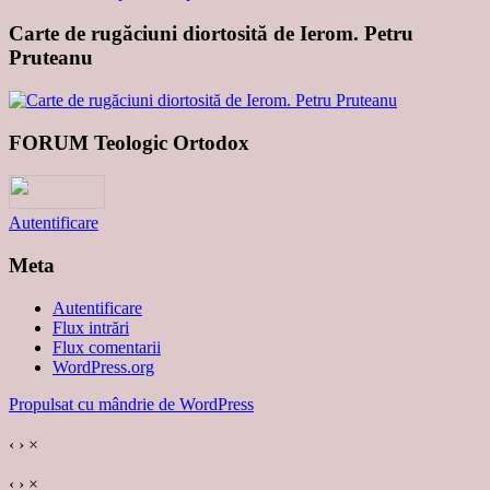
Carte de rugăciuni diortosită de Ierom. Petru
Pruteanu
FORUM Teologic Ortodox
Autentificare
Meta
Autentificare
Flux intrări
Flux comentarii
WordPress.org
Propulsat cu mândrie de WordPress
‹
›
×
‹
›
×