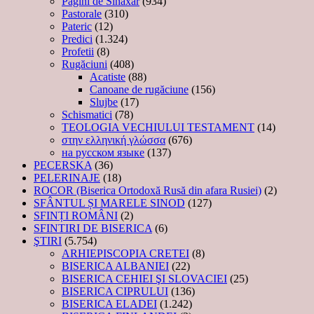
Pagini de Sinaxar
(934)
Pastorale
(310)
Pateric
(12)
Predici
(1.324)
Profetii
(8)
Rugăciuni
(408)
Acatiste
(88)
Canoane de rugăciune
(156)
Slujbe
(17)
Schismatici
(78)
TEOLOGIA VECHIULUI TESTAMENT
(14)
στην ελληνική γλώσσα
(676)
на русском языке
(137)
PECERSKA
(36)
PELERINAJE
(18)
ROCOR (Biserica Ortodoxă Rusă din afara Rusiei)
(2)
SFÂNTUL ȘI MARELE SINOD
(127)
SFINȚI ROMÂNI
(2)
SFINTIRI DE BISERICA
(6)
ŞTIRI
(5.754)
ARHIEPISCOPIA CRETEI
(8)
BISERICA ALBANIEI
(22)
BISERICA CEHIEI ŞI SLOVACIEI
(25)
BISERICA CIPRULUI
(136)
BISERICA ELADEI
(1.242)