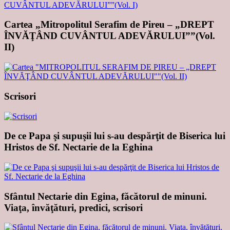
Cartea „Mitropolitul Serafim de Pireu – „DREPT
ÎNVĂŢÂND CUVÂNTUL ADEVĂRULUI””(Vol.
II)
Scrisori
De ce Papa şi supuşii lui s-au despărţit de Biserica lui
Hristos de Sf. Nectarie de la Eghina
Sfântul Nectarie din Egina, făcătorul de minuni.
Viaţa, învăţături, predici, scrisori