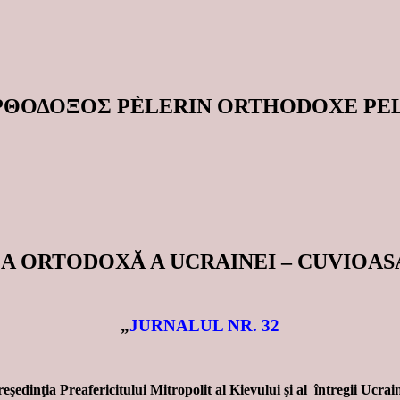
ΟΡΘΟΔΟΞΟΣ PÈLERIN ORTHODOXE P
SERICA ORTODOXĂ A UCRAINEI – CUVI
„
JURNALUL NR. 32
eşedinţia Preafericitului Mitropolit al Kievului şi al întregii Ucra