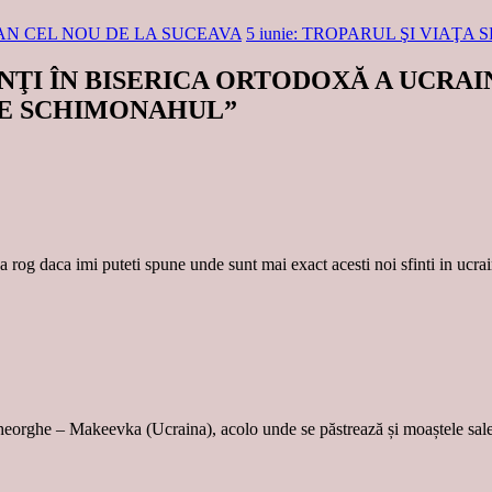
OAN CEL NOU DE LA SUCEAVA
5 iunie: TROPARUL ŞI VIAŢA S
 SFINŢI ÎN BISERICA ORTODOXĂ A UCR
IE SCHIMONAHUL
”
 rog daca imi puteti spune unde sunt mai exact acesti noi sfinti in ucrain
 Gheorghe – Makeevka (Ucraina), acolo unde se păstrează și moaștele sal