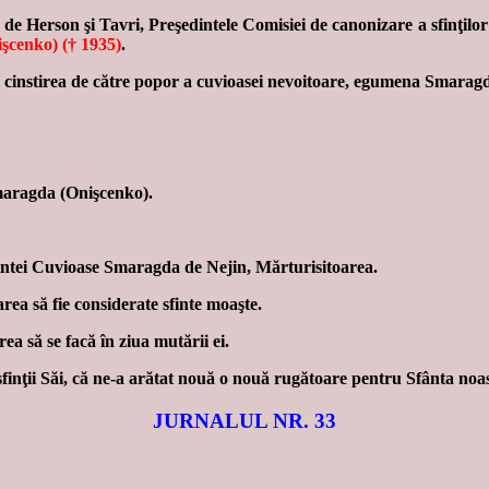
Herson şi Tavri, Preşedintele Comisiei de canonizare a sfinţilor a 
şcenko) († 1935)
.
e cinstirea de către popor a cuvioasei nevoitoare, egumena Smarag
Smaragda (Onişcenko).
Sfintei Cuvioase Smaragda de Nejin, Mărturisitoarea.
ea să fie considerate sfinte moaşte.
a să se facă în ziua mutării ei.
inţii Săi, că ne-a arătat nouă o nouă rugătoare pentru Sfânta noas
JURNALUL NR. 33