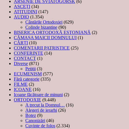
ARSENIE DE SVIATOGORSK
(6)
ASCEȚI
(34)
ATITUDINI
(147)
AUDIO
(1.354)
Cântările Ortodoxiei
(629)
Colinde bizantine
(90)
BISERICA ORTODOXĂ ESTONIANĂ
(2)
CĂMAȘA MAICII DOMNULUI
(1)
CĂRȚI
(10)
COMENTARII PATRISTICE
(25)
CONFERINTE
(14)
CONTACT
(1)
Diverse
(871)
Petiţii
(3)
ECUMENISM
(577)
Fără categorie
(335)
FILME
(2)
ICOANE
(16)
Icoane făcătoare de minuni
(2)
ORTODOXIE
(9.448)
A trecut la Domnul…
(16)
Alegeri de ierarhi
(26)
Botez
(9)
Canonizări
(46)
Cuvinte de folos
(2.334)