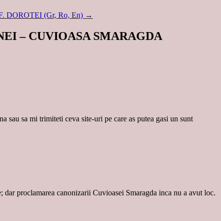
F. DOROTEI (Gr, Ro, En)
→
AINEI – CUVIOASA SMARAGDA
a sau sa mi trimiteti ceva site-uri pe care as putea gasi un sunt
e; dar proclamarea canonizarii Cuvioasei Smaragda inca nu a avut loc.