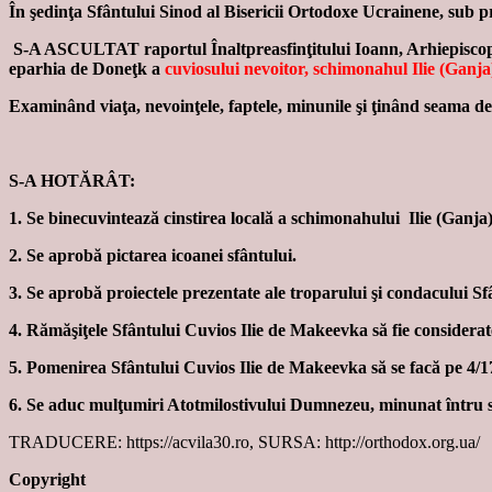
În şedinţa Sfântului Sinod al Bisericii Ortodoxe Ucrainene, sub pr
S-A ASCULTAT raportul Înaltpreasfinţitului Ioann, Arhiepiscop de 
eparhia de Doneţk a
cuviosului nevoitor, schimonahul Ilie (Ganja
Examinând viaţa, nevoinţele, faptele, minunile şi ţinând seama de
S-A HOTĂRÂT:
1. Se binecuvintează cinstirea locală a schimonahului Ilie (Ganja)
2. Se aprobă pictarea icoanei sfântului.
3. Se aprobă proiectele prezentate ale troparului şi condacului S
4. Rămăşiţele Sfântului Cuvios Ilie de Makeevka să fie considerat
5. Pomenirea Sfântului Cuvios Ilie de Makeevka să se facă pe 4/17
6. Se aduc mulţumiri Atotmilostivului Dumnezeu, minunat întru sf
TRADUCERE: https://acvila30.ro, SURSA: http://orthodox.org.ua/
Copyright