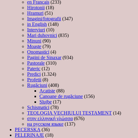
en Français
(233)
Hirotonii
(18)
Hramuri
(51)
Imagini/fotografii
(347)
in English
(148)
Interviuri
(10)
Mari duhovnici
(835)
Minuni
(90)
Moaşte
(79)
Onomastici
(4)
Pagini de Sinaxar
(934)
Pastorale
(310)
Pateric
(12)
Predici
(1.324)
Profetii
(8)
Rugăciuni
(408)
Acatiste
(88)
Canoane de rugăciune
(156)
Slujbe
(17)
Schismatici
(78)
TEOLOGIA VECHIULUI TESTAMENT
(14)
στην ελληνική γλώσσα
(676)
на русском языке
(137)
PECERSKA
(36)
PELERINAJE
(18)