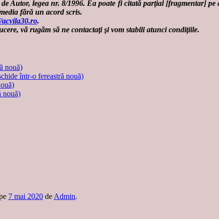
de Autor, legea nr. 8/1996. Ea poate fi citată parţial [fragmentar] pe a
-media fără un acord scris.
//acvila30.ro
.
ucere, vă rugăm să ne contactaţi şi vom stabili atunci condiţiile.
ră nouă)
schide într-o fereastră nouă)
nouă)
ă nouă)
pe
7 mai 2020
de
Admin
.