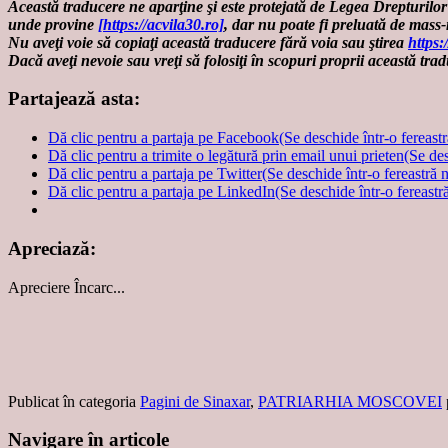
Această traducere ne aparţine şi este protejată de Legea Drepturilor 
unde provine
[https://acvila30.ro]
, dar nu poate fi preluată de mass
Nu aveţi voie să copiaţi această traducere fără voia sau ştirea
https:
Dacă aveţi nevoie sau vreţi să folosiţi în scopuri proprii această trad
Partajează asta:
Dă clic pentru a partaja pe Facebook(Se deschide într-o fereast
Dă clic pentru a trimite o legătură prin email unui prieten(Se de
Dă clic pentru a partaja pe Twitter(Se deschide într-o fereastră 
Dă clic pentru a partaja pe LinkedIn(Se deschide într-o fereastr
Apreciază:
Apreciere
Încarc...
Publicat în categoria
Pagini de Sinaxar
,
PATRIARHIA MOSCOVEI
Navigare în articole