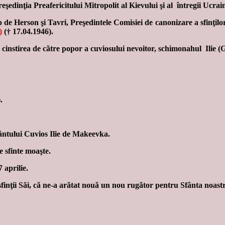
eşedinţia Preafericitului Mitropolit al Kievului şi al întregii Ucra
Herson şi Tavri, Preşedintele Comisiei de canonizare a sfinţilor a
)
(† 17.04.1946).
 cinstirea de către popor a cuviosului nevoitor, schimonahul Ilie (
.
fântului Cuvios Ilie de Makeevka.
e sfinte moaşte.
 aprilie.
inţii Săi, că ne-a arătat nouă un nou rugător pentru Sfânta noastr