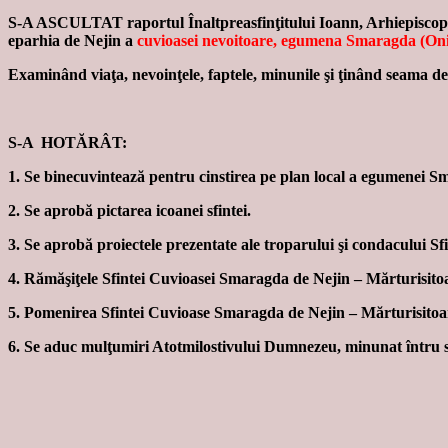
S-A ASCULTAT raportul Înaltpreasfinţitului Ioann, Arhiepiscop de 
eparhia de Nejin a
cuvioasei nevoitoare, egumena Smaragda (Oni
Examinând viaţa, nevoinţele, faptele, minunile şi ţinând seama d
S-A HOTĂRÂT:
1. Se binecuvintează pentru cinstirea pe plan local a egumenei 
2. Se aprobă pictarea icoanei sfintei.
3. Se aprobă proiectele prezentate ale troparului şi condacului 
4. Rămăşiţele Sfintei Cuvioasei Smaragda de Nejin – Mărturisitoar
5. Pomenirea Sfintei Cuvioase Smaragda de Nejin – Mărturisitoare
6. Se aduc mulţumiri Atotmilostivului Dumnezeu, minunat întru sf