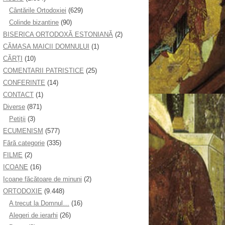
Cântările Ortodoxiei
(629)
Colinde bizantine
(90)
BISERICA ORTODOXĂ ESTONIANĂ
(2)
CĂMAȘA MAICII DOMNULUI
(1)
CĂRȚI
(10)
COMENTARII PATRISTICE
(25)
CONFERINTE
(14)
CONTACT
(1)
Diverse
(871)
Petiţii
(3)
ECUMENISM
(577)
Fără categorie
(335)
FILME
(2)
ICOANE
(16)
Icoane făcătoare de minuni
(2)
ORTODOXIE
(9.448)
A trecut la Domnul…
(16)
Alegeri de ierarhi
(26)