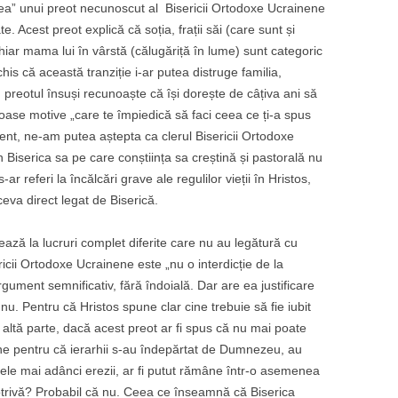
irea” unui preot necunoscut al Bisericii Ortodoxe Ucrainene
 Acest preot explică că soția, frații săi (care sunt și
chiar mama lui în vârstă (călugăriță în lume) sunt categoric
chis că această tranziție i-ar putea distruge familia,
 preotul însuși recunoaște că își dorește de câțiva ani să
ase motive „care te împiedică să faci ceea ce ți-a spus
ment, ne-am putea aștepta ca clerul Bisericii Ortodoxe
Biserica sa pe care conștiința sa creștină și pastorală nu
ar referi la încălcări grave ale regulilor vieții în Hristos,
ceva direct legat de Biserică.
nează la lucruri complet diferite care nu au legătură cu
ricii Ortodoxe Ucrainene este „nu o interdicție de la
rgument semnificativ, fără îndoială. Dar are ea justificare
u. Pentru că Hristos spune clar cine trebuie să fie iubit
e altă parte, dacă acest preot ar fi spus că nu mai poate
nene pentru că ierarhii s-au îndepărtat de Dumnezeu, au
n cele mai adânci erezii, ar fi putut rămâne într-o asemenea
mpotrivă? Probabil că nu. Ceea ce înseamnă că Biserica