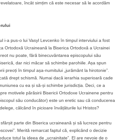
revelatoare, încât simțim că este necesar să le acordăm
rului
l i-a pus-o lui Vasyl Levcenko în timpul interviului a fost
rica Ortodoxă Ucraineană la Biserica Ortodoxă a Ucrainei
preot nu poate, fără binecuvântarea episcopului său
Biserică, dar nici măcar să schimbe parohiile. Așa spun
rii preoți în timpul așa-numitului „jurământ la hirotonie”.
ficată drept schismă. Numai dacă ierarhia superioară cade
muniunea cu ea și să-și schimbe jurisdicția. Deci, ce a
re motivele părăsirii Bisericii Ortodoxe Ucrainene pentru
piscopul său conducător) este un eretic sau că conducerea
elege, călcând în picioare învățăturile lui Hristos?
 sfârșit parte din Biserica ucraineană și să lucreze pentru
scovei”. Merită remarcat faptul că, explicând o decizie
educe totul la ideea de „ucrainitate”. El are nevoie de o