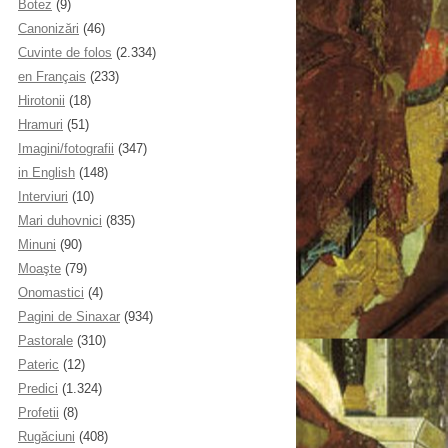
Botez
(9)
Canonizări
(46)
Cuvinte de folos
(2.334)
en Français
(233)
Hirotonii
(18)
Hramuri
(51)
Imagini/fotografii
(347)
in English
(148)
Interviuri
(10)
Mari duhovnici
(835)
Minuni
(90)
Moaşte
(79)
Onomastici
(4)
Pagini de Sinaxar
(934)
Pastorale
(310)
Pateric
(12)
Predici
(1.324)
Profetii
(8)
Rugăciuni
(408)