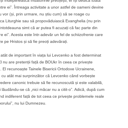
 îndeplinească îndatoririle preoțești, ei își dedică toată
tre ei”. Întreaga activitate a unor astfel de oameni devine
u vor (și, prin urmare, nu știu cum) să se roage cu
a Liturghie sau să propovăduiască Evanghelia (nu prin
 întotdeauna simt că ar putea fi acuzați că fac parte din
re ei”. Acesta este într-adevăr un fel de schiizofrenie care
 pe Hristos și să fie preoți adevărați.
ât de important în viața lui Levcenko a fost determinat
l nu are pretenții față de BOUkr în ceea ce privește
. El recunoaște Tainele Bisericii Ortodoxe Ucrainene,
te cu atât mai surprinzător că Levcenko când vorbește
vedere canonic trebuie să fie recunoscută și este valabilă,
i lăudându-se că „nici măcar nu a citit-o”. Adică, după cum
nd indiferent față de tot ceea ce privește problemele reale
poporului”, nu lui Dumnezeu.