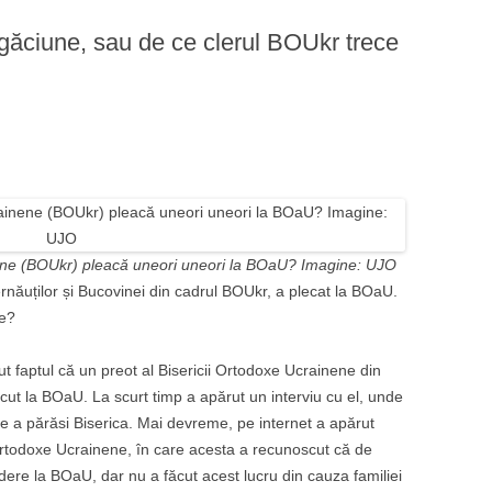
rugăciune, sau de ce clerul BOUkr trece
inene (BOUkr) pleacă uneori uneori la BOaU? Imagine: UJO
năuților și Bucovinei din cadrul BOUkr, a plecat la BOaU.
ie?
t faptul că un preot al Bisericii Ortodoxe Ucrainene din
ut la BOaU. La scurt timp a apărut un interviu cu el, unde
de a părăsi Biserica. Mai devreme, pe internet a apărut
i Ortodoxe Ucrainene, în care acesta a recunoscut că de
adere la BOaU, dar nu a făcut acest lucru din cauza familiei