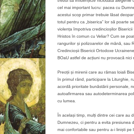
trebui să influențeze niciodată alegerile
cel mai important lucru: pacea cu Dumne
acestui scop primar trebuie lăsat deopar
totul pentru ca „biserica” lor să poarte 
violența împotriva credincioșilor Biserici
Hristos în comun cu Veliar? Cum se poate
rangurilor și polizoarelor de mână, sau 
Credincioșii Bisericii Ortodoxe Ucrainene 
BOaU astfel de acțiuni nu provoacă nici r
Preoții și mirenii care au rămas loiali Bi
în primul rând, participare la Liturghie,
acordă prioritate bunăstării personale,
autoafirmarea sau autodeterminarea politi
cu lumea.
În același timp, mulți dintre cei care au
Dumnezeu, ci pentru a evita presiunea din
mai confortabile sau pentru a-i liniști pe