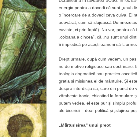
Ucraineană în favoarea BOaU: în loc să-și
energia pentru a dovedi că sunt „unul din
o încercare de a dovedi ceva cuiva. Ei n
adevărat, cum să slujească Dumnezeiasc
cuvinte, ci prin faptă). Nu vor, pentru că
„coloana a cincea”, că „nu sunt unul dint
îi împiedică pe acești oameni să-L urmeze
Drept urmare, după cum vedem, un pas at
nu de motive religioase sau doctrinare. E
teologia dogmatică sau practica ascetică
grația și misiunea ei de mântuire. Și es
despre interdicția sa, care din punct de 
zâmbește ironic, chicotind la formulare ș
putem vedea, el este pur și simplu profu
ale bisericii – doar politică și „slujirea 
„Mărturisirea” unui preot