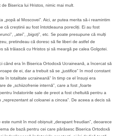
de Biserica lui Hristos, nimic mai mult.
ta „popă al Moscovei”. Aici, ar putea merita să-i reamintim
e că creștinii au fost întotdeauna porecliți. Ei au fost
runci”, „atei”, „bigoți”, etc. Se poate presupune că mulți
eu, pretindeau că doresc să fie liberi de astfel de
ales să trăiască cu Hristos și să meargă pe calea Golgotei.
ci când era în Biserica Ortodoxă Ucraineană, a încercat să
oape de ei, dar a trebuit să se „justifice” în mod constant
te în totalitate ucraineană” în timp ce el însuși era
re de „schiizofrenie internă”, care a fost „foarte
ntru îndatoririle sale de preot a fost cheltuită pentru a
 un „reprezentant al coloanei a cincea”. De aceea a decis să
e este numit în mod obișnuit „derapant freudian”, deoarece
oblema de bază pentru cei care părăsesc Biserica Ortodoxă