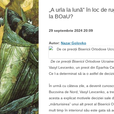
„A urla la lună” în loc de 
la BOaU?
29 septembrie 2024 20:09
Autor:
Nazar Golovko
De ce preoții Bisericii Ortodoxe Ucra
Vasyl Levcenko, un preot din Eparhia Cer
Ce l-a determinat să ia o astfel de deciz
În urmă cu câteva zile, a devenit cunoscu
Bucovina de Nord, Vasyl Levcenko, a trec
acesta a explicat motivele deciziei sale 
„mărturisirea” unui alt preot al Biserici
mult timp în interiorul său este gata să 