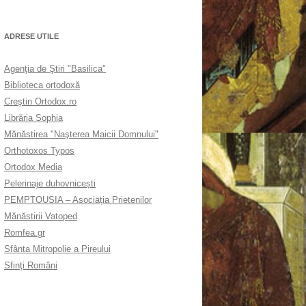
ADRESE UTILE
Agenţia de Ştiri "Basilica"
Biblioteca ortodoxă
Creştin Ortodox.ro
Librăria Sophia
Mănăstirea "Naşterea Maicii Domnului"
Orthotoxos Typos
Ortodox Media
Pelerinaje duhovnicești
PEMPTOUSIA – Asociația Prietenilor
Mănăstirii Vatoped
Romfea.gr
Sfânta Mitropolie a Pireului
Sfinţi Români