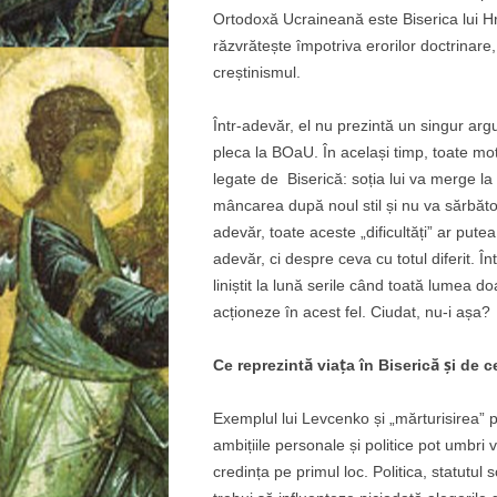
Ortodoxă Ucraineană este Biserica lui Hri
răzvrătește împotriva erorilor doctrinare
creștinismul.
Într-adevăr, el nu prezintă un singur arg
pleca la BOaU. În același timp, toate mot
legate de Biserică: soția lui va merge l
mâncarea după noul stil și nu va sărbător
adevăr, toate aceste „dificultăți” ar put
adevăr, ci despre ceva cu totul diferit. Înt
liniștit la lună serile când toată lumea d
acționeze în acest fel. Ciudat, nu-i așa?
Ce reprezintă viața în Biserică și de c
Exemplul lui Levcenko și „mărturisirea” 
ambițiile personale și politice pot umbri 
credința pe primul loc. Politica, statutul 