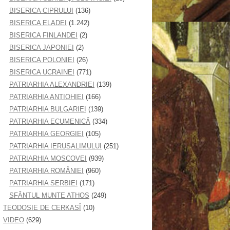
BISERICA CIPRULUI
(136)
BISERICA ELADEI
(1.242)
BISERICA FINLANDEI
(2)
BISERICA JAPONIEI
(2)
BISERICA POLONIEI
(26)
BISERICA UCRAINEI
(771)
PATRIARHIA ALEXANDRIEI
(139)
PATRIARHIA ANTIOHIEI
(166)
PATRIARHIA BULGARIEI
(139)
PATRIARHIA ECUMENICĂ
(334)
PATRIARHIA GEORGIEI
(105)
PATRIARHIA IERUSALIMULUI
(251)
PATRIARHIA MOSCOVEI
(939)
PATRIARHIA ROMÂNIEI
(960)
PATRIARHIA SERBIEI
(171)
SFÂNTUL MUNTE ATHOS
(249)
TEODOSIE DE CERKASÎ
(10)
VIDEO
(629)