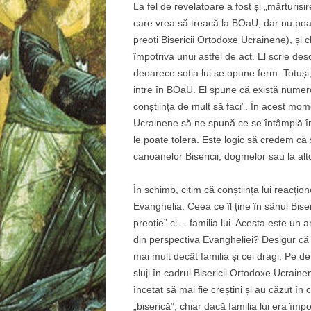
La fel de revelatoare a fost și „mărturis
care vrea să treacă la BOaU, dar nu poate.
preoți Bisericii Ortodoxe Ucrainene), și 
împotriva unui astfel de act. El scrie des
deoarece soția lui se opune ferm. Totuși,
intre în BOaU. El spune că există numero
conștiința de mult să faci”. În acest mo
Ucrainene să ne spună ce se întâmplă în 
le poate tolera. Este logic să credem că s-
canoanelor Bisericii, dogmelor sau la alt
În schimb, citim că conștiința lui reacțio
Evanghelia. Ceea ce îl ține în sânul Bise
preoție” ci… familia lui. Acesta este un a
din perspectiva Evangheliei? Desigur că n
mai mult decât familia și cei dragi. Pe d
sluji în cadrul Bisericii Ortodoxe Ucrai
încetat să mai fie creștini și au căzut î
„biserică”, chiar dacă familia lui era î