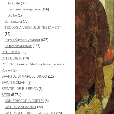
Acatiste
(88)
Canoane de rugăciune
(156)
Slujbe
(17)
Schismatici
(78)
TEOLOGIA VECHIULUI TESTAMENT
(14)
στην ελληνική γλώσσα
(676)
на русском языке
(137)
PECERSKA
(36)
PELERINAJE
(18)
ROCOR (Biserica Ortodoxă Rusă din afara
Rusiei)
(2)
SFÂNTUL ȘI MARELE SINOD
(127)
SFINȚI ROMÂNI
(2)
SFINTIRI DE BISERICA
(6)
ŞTIRI
(5.754)
ARHIEPISCOPIA CRETEI
(8)
BISERICA ALBANIEI
(22)
BISERICA CEHIEI ŞI SLOVACIEI
(25)