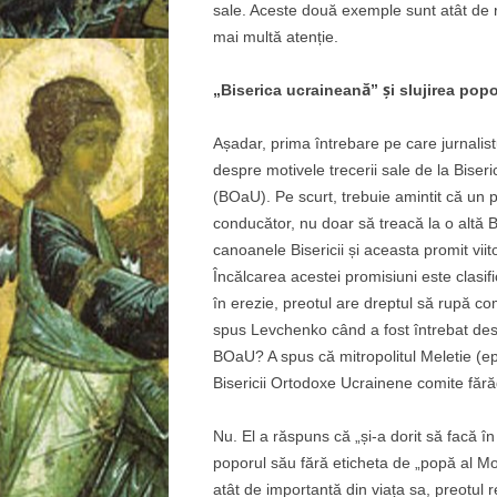
sale. Aceste două exemple sunt atât de 
mai multă atenție.
„Biserica ucraineană” și slujirea popo
Așadar, prima întrebare pe care jurnalistu
despre motivele trecerii sale de la Bise
(BOaU). Pe scurt, trebuie amintit că un 
conducător, nu doar să treacă la o altă 
canoanele Bisericii și aceasta promit viito
Încălcarea acestei promisiuni este clasi
în erezie, preotul are dreptul să rupă co
spus Levchenko când a fost întrebat desp
BOaU? A spus că mitropolitul Meletie (e
Bisericii Ortodoxe Ucrainene comite fărăd
Nu. El a răspuns că „și-a dorit să facă în
poporul său fără eticheta de „popă al Mo
atât de importantă din viața sa, preotul r