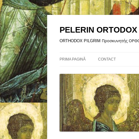
Sari
la
conținut
PELERIN ORTODOX
ORTHODOX PILGRIM Προσκυνητής ΟΡ
PRIMA PAGINĂ
CONTACT