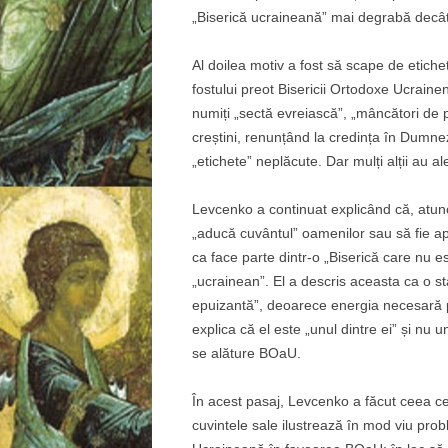
„Biserică ucraineană” mai degrabă decât 
Al doilea motiv a fost să scape de etiche
fostului preot Bisericii Ortodoxe Ucrainen
numiți „sectă evreiască”, „mâncători de p
creștini, renunțând la credința în Dumnez
„etichete” neplăcute. Dar mulți alții au 
Levcenko a continuat explicând că, atun
„aducă cuvântul” oamenilor sau să fie apr
ca face parte dintr-o „Biserică care nu es
„ucrainean”. El a descris aceasta ca o sta
epuizantă”, deoarece energia necesară pe
explica că el este „unul dintre ei” și nu
se alăture BOaU.
În acest pasaj, Levcenko a făcut ceea c
cuvintele sale ilustrează în mod viu pr