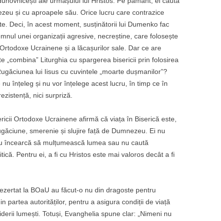
 duhovnicești ale urmașului lui Hristos. Pe pământ, el caută
zeu și cu aproapele său. Orice lucru care contrazice
te. Deci, în acest moment, susținătorii lui Dumenko fac
semnul unei organizații agresive, necreștine, care folosește
i Ortodoxe Ucrainene și a lăcașurilor sale. Dar ce are
 „combina” Liturghia cu spargerea bisericii prin folosirea
Rugăciunea lui Iisus cu cuvintele „moarte dușmanilor”?
nu înțeleg și nu vor înțelege acest lucru, în timp ce în
ezistență, nici surpriză.
sericii Ortodoxe Ucrainene afirmă că viața în Biserică este,
 rugăciune, smerenie și slujire față de Dumnezeu. Ei nu
 nu încearcă să mulțumească lumea sau nu caută
că. Pentru ei, a fi cu Hristos este mai valoros decât a fi
 dezertat la BOaU au făcut-o nu din dragoste pentru
 partea autorităților, pentru a asigura condiții de viață
 liderii lumești. Totuși, Evanghelia spune clar: „Nimeni nu