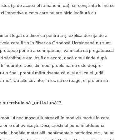
stos (și de aceea el rămâne în ea), iar conștiința lui nu se
, ci împotriva a ceva care nu are nicio legătură cu
ument legat de Biserică pentru a-și explica dorința de a
ivele care îl țin în Biserica Ortodoxă Ucraineană nu sunt
a protopop pentru a se împărtăși, va înceta să pregătească
i sărbătorile etc. Aș fi de acord, dacă omul tinde după
ea fi îndurate. Deci, din nou, problema nu este despre
r-un final, preotul mărturisește că el și alții ca el „urlă
oarme”. Cu alte cuvinte, în loc să se roage, ei preferă să
e nu trebuie să „urli la lună”?
preotului necunoscut ilustrează în mod viu modul în care
valorile duhovnicești. Deci, creștinul pune întotdeauna
social, bogăția materială, sentimentele patriotice etc., nu ar