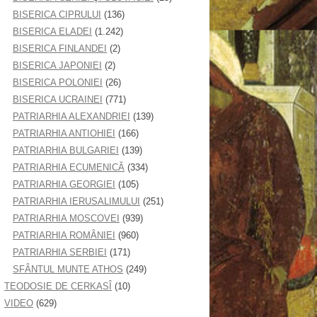
BISERICA CIPRULUI
(136)
BISERICA ELADEI
(1.242)
BISERICA FINLANDEI
(2)
BISERICA JAPONIEI
(2)
BISERICA POLONIEI
(26)
BISERICA UCRAINEI
(771)
PATRIARHIA ALEXANDRIEI
(139)
PATRIARHIA ANTIOHIEI
(166)
PATRIARHIA BULGARIEI
(139)
PATRIARHIA ECUMENICĂ
(334)
PATRIARHIA GEORGIEI
(105)
PATRIARHIA IERUSALIMULUI
(251)
PATRIARHIA MOSCOVEI
(939)
PATRIARHIA ROMÂNIEI
(960)
PATRIARHIA SERBIEI
(171)
SFÂNTUL MUNTE ATHOS
(249)
TEODOSIE DE CERKASÎ
(10)
VIDEO
(629)