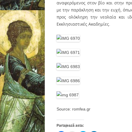
αναφερόμενος στον βίο και στην πρ
με την παράκληση και την ευχή, όπω
προς ολόκληρη την νεολαία και ι
Εκκλησιαστικές Ακαδημίες.
Source: romfea.gr
Partajează asta: