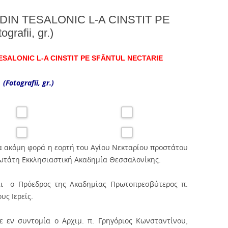
IN TESALONIC L-A CINSTIT PE
afii, gr.)
SALONIC L-A CINSTIT PE SFÂNTUL NECTARIE
(Fotografii, gr.)
α ακόμη φορά η εορτή του Αγίου Νεκταρίου προστάτου
ωτάτη Εκκλησιαστική Ακαδημία Θεσσαλονίκης.
και ο Πρόεδρος της Ακαδημίας Πρωτοπρεσβύτερος π.
υς Ιερείς.
σε εν συντομία ο Αρχιμ. π. Γρηγόριος Κωνσταντίνου,