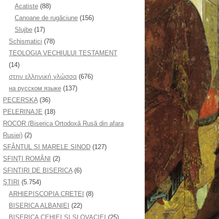
Acatiste
(88)
Canoane de rugăciune
(156)
Slujbe
(17)
Schismatici
(78)
TEOLOGIA VECHIULUI TESTAMENT
(14)
στην ελληνική γλώσσα
(676)
на русском языке
(137)
PECERSKA
(36)
PELERINAJE
(18)
ROCOR (Biserica Ortodoxă Rusă din afara
Rusiei)
(2)
SFÂNTUL ȘI MARELE SINOD
(127)
SFINȚI ROMÂNI
(2)
SFINTIRI DE BISERICA
(6)
ŞTIRI
(5.754)
ARHIEPISCOPIA CRETEI
(8)
BISERICA ALBANIEI
(22)
BISERICA CEHIEI ŞI SLOVACIEI
(25)