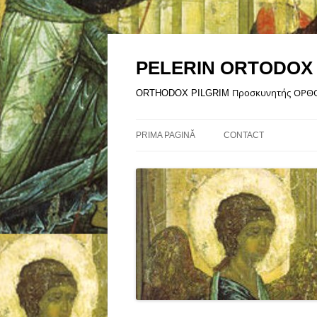
Sari
la
conținut
PELERIN ORTODOX
ORTHODOX PILGRIM Προσκυνητής ΟΡ
PRIMA PAGINĂ
CONTACT