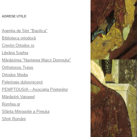
ADRESE UTILE
Agenţia de Ştiri "Basilica"
Biblioteca ortodoxă
Creştin Ortodox.ro
Librăria Sophia
Mănăstirea "Naşterea Maicii Domnului"
Orthotoxos Typos
Ortodox Media
Pelerinaje duhovnicești
PEMPTOUSIA – Asociația Prietenilor
Mănăstirii Vatoped
Romfea.gr
Sfânta Mitropolie a Pireului
Sfinţi Români