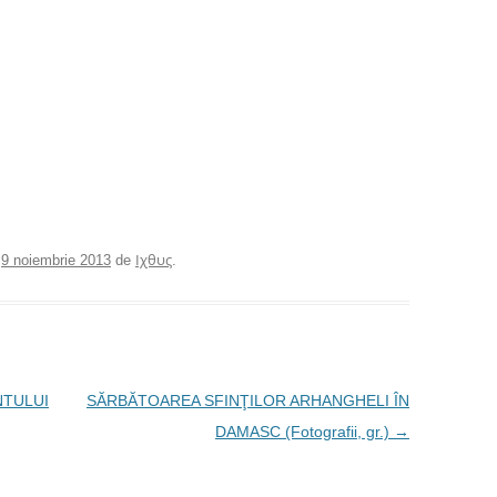
e
9 noiembrie 2013
de
Ιχθυς
.
NTULUI
SĂRBĂTOAREA SFINŢILOR ARHANGHELI ÎN
DAMASC (Fotografii, gr.)
→