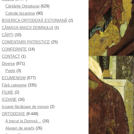
Cântările Ortodoxiei
(629)
Colinde bizantine
(90)
BISERICA ORTODOXĂ ESTONIANĂ
(2)
CĂMAȘA MAICII DOMNULUI
(1)
CĂRȚI
(10)
COMENTARII PATRISTICE
(25)
CONFERINTE
(14)
CONTACT
(1)
Diverse
(871)
Petiţii
(3)
ECUMENISM
(577)
Fără categorie
(335)
FILME
(2)
ICOANE
(16)
Icoane făcătoare de minuni
(2)
ORTODOXIE
(9.448)
A trecut la Domnul…
(16)
Alegeri de ierarhi
(26)