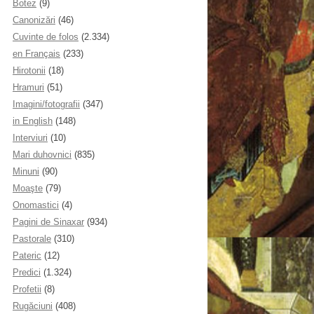
Botez
(9)
Canonizări
(46)
Cuvinte de folos
(2.334)
en Français
(233)
Hirotonii
(18)
Hramuri
(51)
Imagini/fotografii
(347)
in English
(148)
Interviuri
(10)
Mari duhovnici
(835)
Minuni
(90)
Moaşte
(79)
Onomastici
(4)
Pagini de Sinaxar
(934)
Pastorale
(310)
Pateric
(12)
Predici
(1.324)
Profetii
(8)
Rugăciuni
(408)