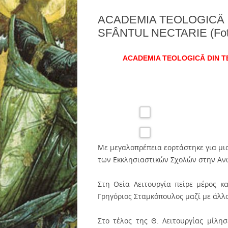
ACADEMIA TEOLOGICĂ D
SFÂNTUL NECTARIE (Fotogr
ACADEMIA TEOLOGICĂ DIN TE
Με μεγαλοπρέπεια εορτάστηκε για μι
των Εκκλησιαστικών Σχολών στην Αν
Στη Θεία Λειτουργία πείρε μέρος 
Γρηγόριος Σταμκόπουλος μαζί με άλλο
Στο τέλος της Θ. Λειτουργίας μίλη