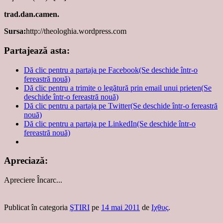
trad.dan.camen.
Sursa:
http://theologhia.wordpress.com
Partajează asta:
Dă clic pentru a partaja pe Facebook(Se deschide într-o
fereastră nouă)
Dă clic pentru a trimite o legătură prin email unui prieten(Se
deschide într-o fereastră nouă)
Dă clic pentru a partaja pe Twitter(Se deschide într-o fereastră
nouă)
Dă clic pentru a partaja pe LinkedIn(Se deschide într-o
fereastră nouă)
Apreciază:
Apreciere
Încarc...
Publicat în categoria
ŞTIRI
pe
14 mai 2011
de
Ιχθυς
.