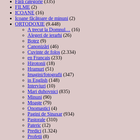
Fără categorie
(335)
FILME
(2)
ICOANE
(16)
Icoane făcătoare de minuni
(2)
ORTODOXIE
(9.448)
A trecut la Domnul…
(16)
Alegeri de ierarhi
(26)
Botez
(9)
Canonizări
(46)
Cuvinte de folos
(2.334)
en Français
(233)
Hirotonii
(18)
Hramuri
(51)
Imagini/fotografii
(347)
in English
(148)
Interviuri
(10)
Mari duhovnici
(835)
Minuni
(90)
Moaşte
(79)
Onomastici
(4)
Pagini de Sinaxar
(934)
Pastorale
(310)
Pateric
(12)
Predici
(1.324)
Profetii
(8)