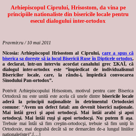
Arhiepiscopul Ciprului, Hrisostom, da vina pe
principiile nationaliste din bisericile locale pentru
esecul dialogului inter-ortodox
Pravmir.ru / 10 mai 2011
Nicosia: Arhiepiscopul Hrisostom al Ciprului,
care a spus că
biserica sa doreşte să ia locul Bisericii Ruse în Dipticele ortodox
,
a declarat, într-un interviu acordat canalului grec ΣΚΑΪ, că
dialogul inter-ortodox este “împiedicat de individualismul
Bisericilor locale, care, la rându-i, împiedică convocarea
Sinodului Pan-ortodox”.
Potrivit Arhiepiscopului Hrisostom, motivul pentru care Biserica
Ortodoxă nu este unită este acela că unele dintre
bisericile locale
aderă la principii naţionaliste în detrimentul Ortodoxiei
comune
: “
Avem un defect fatal: am devenit biserici naţionale.
Mai întâi greci şi apoi ortodocşi. Mai întâi arabi şi apoi
ortodocşi. Mai întâi ruşi şi apoi ortodocşi. Nu putem fi aşa
.
Trebuie mai întâi să fim creştin-ortodocşi, trebuie să fim uniţi în
Ortodoxie, mai degrabă decât să ne demarcăm de-a lungul liniilor
naţionale(iste)”.[…]