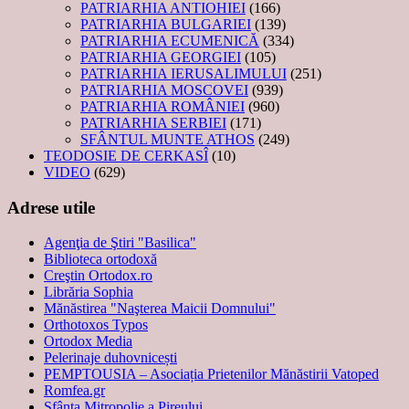
PATRIARHIA ANTIOHIEI
(166)
PATRIARHIA BULGARIEI
(139)
PATRIARHIA ECUMENICĂ
(334)
PATRIARHIA GEORGIEI
(105)
PATRIARHIA IERUSALIMULUI
(251)
PATRIARHIA MOSCOVEI
(939)
PATRIARHIA ROMÂNIEI
(960)
PATRIARHIA SERBIEI
(171)
SFÂNTUL MUNTE ATHOS
(249)
TEODOSIE DE CERKASÎ
(10)
VIDEO
(629)
Adrese utile
Agenţia de Ştiri "Basilica"
Biblioteca ortodoxă
Creştin Ortodox.ro
Librăria Sophia
Mănăstirea "Naşterea Maicii Domnului"
Orthotoxos Typos
Ortodox Media
Pelerinaje duhovnicești
PEMPTOUSIA – Asociația Prietenilor Mănăstirii Vatoped
Romfea.gr
Sfânta Mitropolie a Pireului