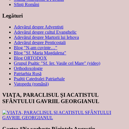
Sfinţi Români
Legături
Adevărul despre Adventişti
Adevărul despre cultul Evanghelic
Adevărul despre Martorii lui Iehova
Adevărul despre Penticostali
Blog "N-am cuvinte…"
Blog "Sf. Maria Magdalena"
Blog ORTODOX
Grupul Psaltic "Sf. Ier. Vasile cel Mare" (video)
Orthodoxologie
Patriarhia Rusă
Psalţii Catedralei Patriarhale
Vatopedu (română)
VIAŢA, PARACLISUL ŞI ACATISTUL
SFÂNTULUI GAVRIIL GEORGIANUL
Cartea “Ne vorbeşte Părintele Augustin,