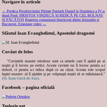
Navigare în articole
←
Predica Preafericitului Părinte Patriarh Daniel la Duminica a IV-a
după Paşti: HRISTOS VINDECĂ ŞI RIDICĂ PE CEL BOLNAV
ŞI PĂCĂTOS
Ruperea comuniunii bisericeşti dintre Ierusalim şi
Bucureşti. Emisiune video
→
Sfântul Ioan Evanghelistul, Apostolul dragostei
Cuvânt de folos
"Cuvintele noastre ortodoxe sunt ca armele care îi apără pe ai
noştri şi îi lovesc pe eretici. Aceste cuvinte nu îi lovesc pentru a-i
doborî, ci pentru a-i ridica după ce au căzut. Acesta este scopul
luptei noastre: să îi ajutăm şi pe vrăşmaşii noştri să se mântuiască."
(Sf. Ioan Gură de Aur).
Facebook – pagina oficială
Teologie.net