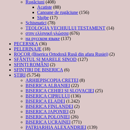
Rugăciuni
(408)
Acatiste
(88)
Canoane de rugăciune
(156)
Slujbe
(17)
Schismatici
(78)
TEOLOGIA VECHIULUI TESTAMENT
(14)
στην ελληνική γλώσσα
(676)
на русском языке
(137)
PECERSKA
(36)
PELERINAJE
(18)
ROCOR (Biserica Ortodoxă Rusă din afara Rusiei)
(2)
SFÂNTUL ȘI MARELE SINOD
(127)
SFINȚI ROMÂNI
(2)
SFINTIRI DE BISERICA
(6)
ŞTIRI
(5.754)
ARHIEPISCOPIA CRETEI
(8)
BISERICA ALBANIEI
(22)
BISERICA CEHIEI ŞI SLOVACIEI
(25)
BISERICA CIPRULUI
(136)
BISERICA ELADEI
(1.242)
BISERICA FINLANDEI
(2)
BISERICA JAPONIEI
(2)
BISERICA POLONIEI
(26)
BISERICA UCRAINEI
(771)
PATRIARHIA ALEXANDRIEI
(139)