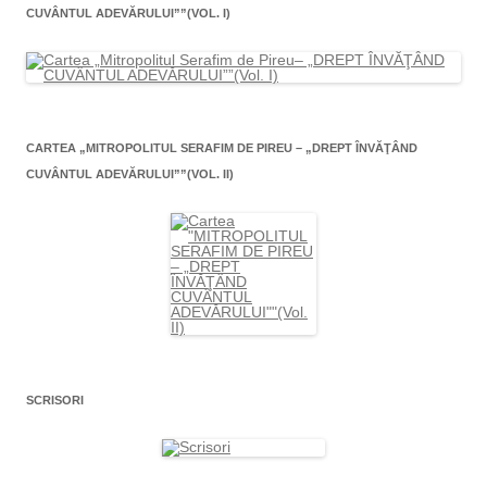
CUVÂNTUL ADEVĂRULUI””(VOL. I)
CARTEA „MITROPOLITUL SERAFIM DE PIREU – „DREPT ÎNVĂŢÂND
CUVÂNTUL ADEVĂRULUI””(VOL. II)
SCRISORI