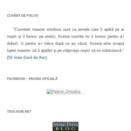
a
ă
c
n
ă
n
h
o
n
r
o
i
u
o
u
d
ă
u
CUVÂNT DE FOLOS
ă
e
)
ă
t
)
î
)
n
i
t
"Cuvintele noastre ortodoxe sunt ca armele care îi apără pe ai
r
c
-
noştri şi îi lovesc pe eretici. Aceste cuvinte nu îi lovesc pentru a-i
o
f
o
doborî, ci pentru a-i ridica după ce au căzut. Acesta este scopul
e
r
luptei noastre: să îi ajutăm şi pe vrăşmaşii noştri să se mântuiască."
l
e
a
(Sf. Ioan Gură de Aur).
e
s
t
r
ă
n
o
FACEBOOK – PAGINA OFICIALĂ
u
ă
)
TEOLOGIE.NET