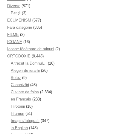
Diverse
(871)
Petiţii
(3)
ECUMENISM
(577)
Fără categorie
(335)
FILME
(2)
ICOANE
(16)
Icoane făcătoare de minuni
(2)
ORTODOXIE
(9.448)
A trecut la Domnul…
(16)
Alegeri de ierarhi
(26)
Botez
(9)
Canonizări
(46)
Cuvinte de folos
(2.334)
en Français
(233)
Hirotonii
(18)
Hramuri
(51)
Imagini/fotografii
(347)
in English
(148)