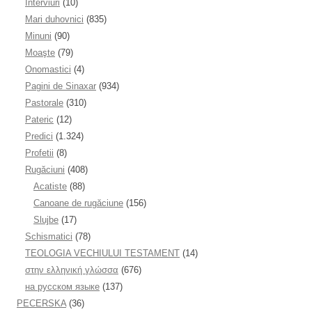
Interviuri
(10)
Mari duhovnici
(835)
Minuni
(90)
Moaşte
(79)
Onomastici
(4)
Pagini de Sinaxar
(934)
Pastorale
(310)
Pateric
(12)
Predici
(1.324)
Profetii
(8)
Rugăciuni
(408)
Acatiste
(88)
Canoane de rugăciune
(156)
Slujbe
(17)
Schismatici
(78)
TEOLOGIA VECHIULUI TESTAMENT
(14)
στην ελληνική γλώσσα
(676)
на русском языке
(137)
PECERSKA
(36)