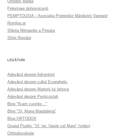
Ortodox Media
Pelerinaje duhovnicești
PEMPTOUSIA – Asociația Prietenilor Mănăstirii Vatoped
Romfea.gr
Sfânta Mitropolie a Pireului
Sfinţi Români
LEGĂTURI
Adevărul despre Adventişti
Adevărul despre cultul Evanghelic
Adevărul despre Martorii lui Iehova
Adevărul despre Penticostali
Blog "N-am cuvinte…"
Blog "Sf. Maria Magdalena"
Blog ORTODOX
Grupul Psaltic "Sf. Ier. Vasile cel Mare" (video)
Orthodoxologie