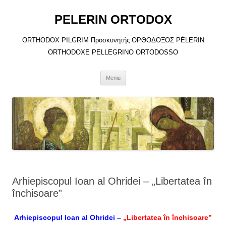
Sari
la
PELERIN ORTODOX
conținut
ORTHODOX PILGRIM Προσκυνητής ΟΡΘΟΔΟΞΟΣ PÈLERIN
ORTHODOXE PELLEGRINO ORTODOSSO
Meniu
Arhiepiscopul Ioan al Ohridei – „Libertatea în
închisoare”
Arhiepiscopul Ioan al Ohridei –
„Libertatea în închisoare”