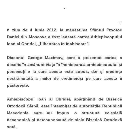
*
Î
n ziua de 4 iunie 2012, la mănăstirea Sfântul Prooroc
Daniel din Moscova a fost lansată cartea Arhiepiscopului
Ioan al Ohridei, „Libertatea în închisoare”.
Diaconul George Maximov, care a prezentat cartea a
descris în amănunt viaţa în închisoare a arhiepiscopului şi
persecuţiile la care acesta este supus, dar şi credinţa
nestrămutată a miilor de credincioşi pe care acesta îi
păstoreşte.
Arhiepiscopul Ioan al Ohridei, aparţinând de Biserica
Ortodoxă Sârbă, este întemniţat de autorităţile Republicii
Macedonia care au impus o structură eclesială
necanonică şi nerecunoscută de nicio Biserică Ortodoxă
soră.