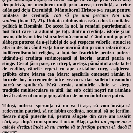
deopotrivă, ne menținem uniți prin aceeași credință, a celor
adăugaţi deja Eternității. Mântuitorul Hristos s-a rugat pentru
unitatea de credință:
Toți să fie una precum Noi una
suntem
(Ioan 17, 21). Unitatea duhovnicească a dus la unitatea
politică în România. De aceea la noi, la români, patriotismul a
fost firul care i-a adunat pe toți, dintr-o credință, istorie și-un
neam, dintr-un ideal și o suferință comună. Când unui popor îi
slăbește puterea de a-şi iubi şi de a-și respecta valorile, atunci se
află în declin; când viața lui se macină din pricina rătăcirilor, a
indiferentismului religios, a luptelor fratricide pentru putere,
uitându-şi credința strămoșească și istoria, atunci patria se
stinge. Cerul țării pare, ce-i drept, același, pământul arată la fel
de roditor, râurile repezi cu ape cristaline curg, așijderea,
grăbite către Marea cea Mare; așezările omenești rămân la
locurile lor, încremenite între veacuri, dar sufletul neamului
parcă se spulberă. Fără acesta, amintirile sfinte se șterg,
tradițiile multiseculare se uită, iar sub ochii noștri nu rămâne
decât cadavrul unui popor, alături de mormântul unei patrii.
Totuși, nutresc speranța că nu va fi așa, că vom învăța să
redevenim patrioți, să ne iubim credința, neamul, să ne jertfim,
fiecare după puterile lui, pentru sângele din care am răsărit
căci, așa după cum spunea Lucian Blaga „
nici un popor nu e
atât de decăzut încât să nu merite să te jertfești pentru el, dacă îi
aparții
”.