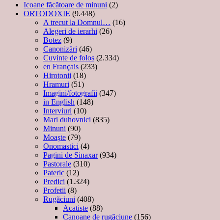
Icoane făcătoare de minuni
(2)
ORTODOXIE
(9.448)
A trecut la Domnul…
(16)
Alegeri de ierarhi
(26)
Botez
(9)
Canonizări
(46)
Cuvinte de folos
(2.334)
en Français
(233)
Hirotonii
(18)
Hramuri
(51)
Imagini/fotografii
(347)
in English
(148)
Interviuri
(10)
Mari duhovnici
(835)
Minuni
(90)
Moaşte
(79)
Onomastici
(4)
Pagini de Sinaxar
(934)
Pastorale
(310)
Pateric
(12)
Predici
(1.324)
Profetii
(8)
Rugăciuni
(408)
Acatiste
(88)
Canoane de rugăciune
(156)