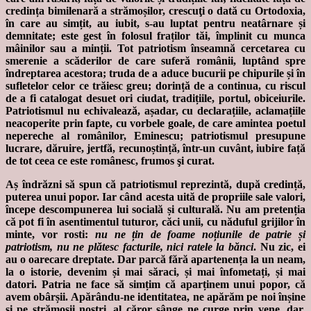
credința bimilenară a strămoșilor, crescuţi o dată cu Ortodoxia,
în care au simțit, au iubit, s-au luptat pentru neatârnare și
demnitate; este gest în folosul fraților tăi, împlinit cu munca
mâinilor sau a minții. Tot patriotism înseamnă cercetarea cu
smerenie a scăderilor de care suferă românii, luptând spre
îndreptarea acestora; truda de a aduce bucurii pe chipurile și în
sufletelor celor ce trăiesc greu; dorință de a continua, cu riscul
de a fi catalogat desuet ori ciudat, tradițiile, portul, obiceiurile.
Patriotismul nu echivalează, așadar, cu declarațiile, aclamațiile
neacoperite prin fapte, cu vorbele goale, de care amintea poetul
nepereche al românilor, Eminescu; patriotismul presupune
lucrare, dăruire, jertfă, recunoștință, într-un cuvânt, iubire față
de tot ceea ce este românesc, frumos şi curat.
Aș îndrăzni să spun că patriotismul reprezintă, după credință,
puterea unui popor. Iar când acesta uită de propriile sale valori,
începe descompunerea lui socială și culturală. Nu am pretenția
că pot fi în asentimentul tuturor, căci unii, cu năduful grijilor în
minte, vor rosti:
nu ne țin de foame noțiunile de patrie și
patriotism, nu ne plătesc facturile, nici ratele la bănci
. Nu zic, ei
au o oarecare dreptate. Dar parcă fără apartenența la un neam,
la o istorie, devenim și mai săraci, și mai înfometați, și mai
datori. Patria ne face să simțim că aparținem unui popor, că
avem obârșii. Apărându-ne identitatea, ne apărăm pe noi înșine
și pe strămoșii noștri, al căror sânge ne curge prin vene, dar,