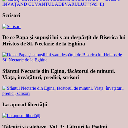
Scrisori
De ce Papa şi supuşii lui s-au despărţit de Biserica lui
Hristos de Sf. Nectarie de la Eghina
Sfântul Nectarie din Egina, făcătorul de minuni.
Viaţa, învăţături, predici, scrisori
La apusul libertăţii
Tâlcuiri şi cateheze. Vol. 3: Tâlcuiri la Psalmi