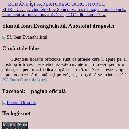
←
ROMÂNII ÎŞI SĂRBĂTORESC OCROTITORUL
SPIRITUAL
Archiprêtre Lev Semenov: Les mariages homosexuels:
Comment sommes-nous arrivés à ça? Où allons-nous?
→
Sfântul Ioan Evanghelistul, Apostolul dragostei
Cuvânt de folos
"Cuvintele noastre ortodoxe sunt ca armele care îi apără pe ai
noştri şi îi lovesc pe eretici. Aceste cuvinte nu îi lovesc pentru a-i
doborî, ci pentru a-i ridica după ce au căzut. Acesta este scopul
luptei noastre: să îi ajutăm şi pe vrăşmaşii noştri să se mântuiască."
(Sf. Ioan Gură de Aur).
Facebook – pagina oficială
Teologie.net