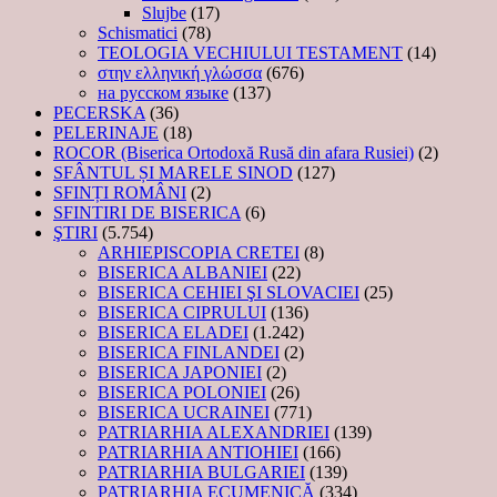
Slujbe
(17)
Schismatici
(78)
TEOLOGIA VECHIULUI TESTAMENT
(14)
στην ελληνική γλώσσα
(676)
на русском языке
(137)
PECERSKA
(36)
PELERINAJE
(18)
ROCOR (Biserica Ortodoxă Rusă din afara Rusiei)
(2)
SFÂNTUL ȘI MARELE SINOD
(127)
SFINȚI ROMÂNI
(2)
SFINTIRI DE BISERICA
(6)
ŞTIRI
(5.754)
ARHIEPISCOPIA CRETEI
(8)
BISERICA ALBANIEI
(22)
BISERICA CEHIEI ŞI SLOVACIEI
(25)
BISERICA CIPRULUI
(136)
BISERICA ELADEI
(1.242)
BISERICA FINLANDEI
(2)
BISERICA JAPONIEI
(2)
BISERICA POLONIEI
(26)
BISERICA UCRAINEI
(771)
PATRIARHIA ALEXANDRIEI
(139)
PATRIARHIA ANTIOHIEI
(166)
PATRIARHIA BULGARIEI
(139)
PATRIARHIA ECUMENICĂ
(334)