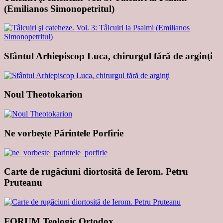
(Emilianos Simonopetritul)
Sfântul Arhiepiscop Luca, chirurgul fără de arginţi
Noul Theotokarion
Ne vorbește Părintele Porfirie
Carte de rugăciuni diortosită de Ierom. Petru
Pruteanu
FORUM Teologic Ortodox