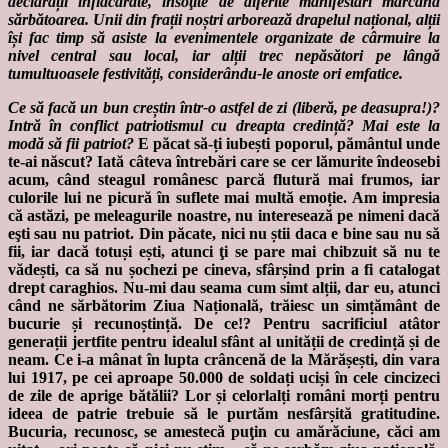
declarații înflăcărate, însoţite de diferite manifestări marcând
sărbătoarea. Unii din frații noștri arborează drapelul național, alții
își fac timp să asiste la evenimentele organizate de cârmuire la
nivel central sau local, iar alții trec nepăsători pe lângă
tumultuoasele festivități, considerându-le anoste ori emfatice.
Ce să facă un bun creștin într-o astfel de zi (liberă, pe deasupra!)?
Intră în conflict patriotismul cu dreapta credință? Mai este la
modă să fii patriot?
E păcat să-ți iubești poporul, pământul unde
te-ai născut? Iată câteva întrebări care se cer lămurite îndeosebi
acum, când steagul românesc parcă flutură mai frumos, iar
culorile lui ne picură în suflete mai multă emoție. Am impresia
că astăzi, pe meleagurile noastre, nu interesează pe nimeni dacă
eşti sau nu patriot. Din păcate, nici nu știi daca e bine sau nu să
fii, iar dacă totuși ești, atunci ţi se pare mai chibzuit să nu te
vădești, ca să nu șochezi pe cineva, sfârșind prin a fi catalogat
drept caraghios. Nu-mi dau seama cum simt alții, dar eu, atunci
când ne sărbătorim Ziua Națională, trăiesc un simțământ de
bucurie și recunoștință. De ce!? Pentru sacrificiul atâtor
generații jertfite pentru idealul sfânt al unității de credință și de
neam. Ce i-a mânat în lupta crâncenă de la Mărășești, din vara
lui 1917, pe cei aproape 50.000 de soldați uciși în cele cincizeci
de zile de aprige bătălii? Lor și celorlalți români morți pentru
ideea de patrie trebuie să le purtăm nesfârșită gratitudine.
Bucuria, recunosc, se amestecă puţin cu amărăciune, căci am