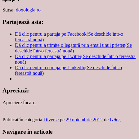
Sursa:
doxologia.ro
Partajează asta:
Dă clic pentru a partaja pe Facebook(Se deschide într-o
fereastră nouă)
Dă clic pentru a trimite o legătură prin email unui prieten(Se
deschide într-o fereastră nouă)
Dă clic pentru a partaja pe Twitter(Se deschide într-o fereastră
nouă)
Dă clic pentru a partaja pe LinkedIn(Se deschide într-o
fereastră nouă)
Apreciază:
Apreciere
Încarc...
Publicat în categoria
Diverse
pe
29 noiembrie 2012
de
Ιχθυς
.
Navigare în articole