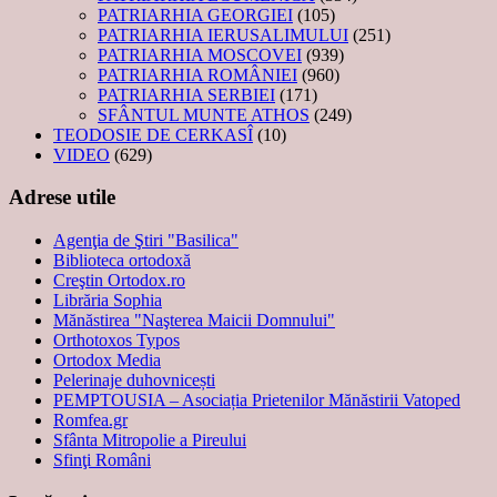
PATRIARHIA GEORGIEI
(105)
PATRIARHIA IERUSALIMULUI
(251)
PATRIARHIA MOSCOVEI
(939)
PATRIARHIA ROMÂNIEI
(960)
PATRIARHIA SERBIEI
(171)
SFÂNTUL MUNTE ATHOS
(249)
TEODOSIE DE CERKASÎ
(10)
VIDEO
(629)
Adrese utile
Agenţia de Ştiri "Basilica"
Biblioteca ortodoxă
Creştin Ortodox.ro
Librăria Sophia
Mănăstirea "Naşterea Maicii Domnului"
Orthotoxos Typos
Ortodox Media
Pelerinaje duhovnicești
PEMPTOUSIA – Asociația Prietenilor Mănăstirii Vatoped
Romfea.gr
Sfânta Mitropolie a Pireului
Sfinţi Români