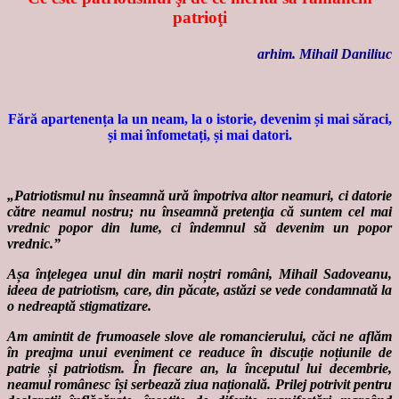
patrioţi
arhim. Mihail Daniliuc
Fără apartenența la un neam, la o istorie, devenim și mai săraci,
și mai înfometați, și mai datori.
„
Patriotismul nu înseamnă ură împotriva altor neamuri, ci datorie
către neamul nostru; nu înseamnă pretenţia că suntem cel mai
vrednic popor din lume, ci îndemnul să devenim un popor
vrednic
.”
Așa înţelegea unul din marii noștri români, Mihail Sadoveanu,
ideea de patriotism, care, din păcate, astăzi se vede condamnată la
o nedreaptă stigmatizare.
Am amintit de frumoasele slove ale romancierului, căci ne aflăm
în preajma unui eveniment ce readuce în discuție noțiunile de
patrie și patriotism. În fiecare an, la începutul lui decembrie,
neamul românesc își serbează ziua națională. Prilej potrivit pentru