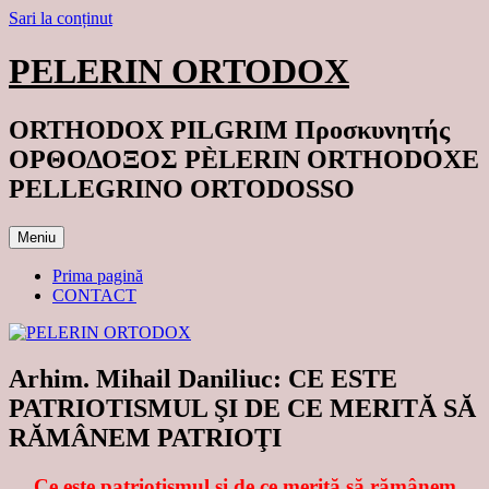
Sari la conținut
PELERIN ORTODOX
ORTHODOX PILGRIM Προσκυνητής
ΟΡΘΟΔΟΞΟΣ PÈLERIN ORTHODOXE
PELLEGRINO ORTODOSSO
Meniu
Prima pagină
CONTACT
Arhim. Mihail Daniliuc: CE ESTE
PATRIOTISMUL ŞI DE CE MERITĂ SĂ
RĂMÂNEM PATRIOŢI
Ce este patriotismul şi de ce merită să rămânem