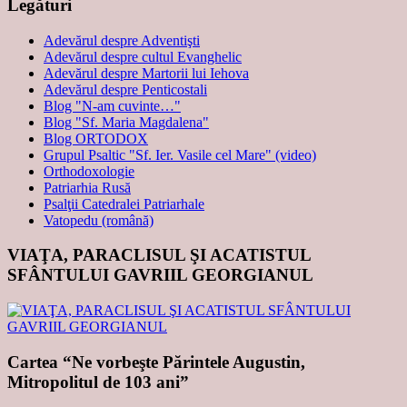
Legături
Adevărul despre Adventişti
Adevărul despre cultul Evanghelic
Adevărul despre Martorii lui Iehova
Adevărul despre Penticostali
Blog "N-am cuvinte…"
Blog "Sf. Maria Magdalena"
Blog ORTODOX
Grupul Psaltic "Sf. Ier. Vasile cel Mare" (video)
Orthodoxologie
Patriarhia Rusă
Psalţii Catedralei Patriarhale
Vatopedu (română)
VIAŢA, PARACLISUL ŞI ACATISTUL
SFÂNTULUI GAVRIIL GEORGIANUL
Cartea “Ne vorbeşte Părintele Augustin,
Mitropolitul de 103 ani”