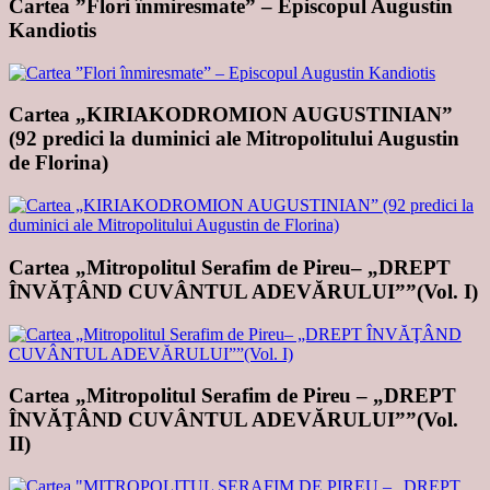
Cartea ”Flori înmiresmate” – Episcopul Augustin
Kandiotis
Cartea „KIRIAKODROMION AUGUSTINIAN”
(92 predici la duminici ale Mitropolitului Augustin
de Florina)
Cartea „Mitropolitul Serafim de Pireu– „DREPT
ÎNVĂŢÂND CUVÂNTUL ADEVĂRULUI””(Vol. I)
Cartea „Mitropolitul Serafim de Pireu – „DREPT
ÎNVĂŢÂND CUVÂNTUL ADEVĂRULUI””(Vol.
II)