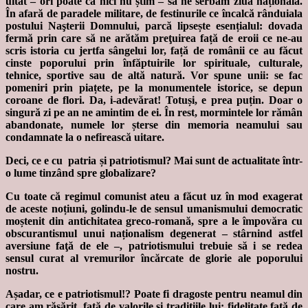
uitat – ori poate că nici nu știm – să ne serbăm ziua națională.
În afară de paradele militare, de festinurile ce încalcă rânduiala
postului Naşterii Domnului, parcă lipsește esențialul: dovada
fermă prin care să ne arătăm preţuirea față de eroii ce ne-au
scris istoria cu jertfa sângelui lor, față de românii ce au făcut
cinste poporului prin înfăptuirile lor spirituale, culturale,
tehnice, sportive sau de altă natură. Vor spune unii: se fac
pomeniri prin piațete, pe la monumentele istorice, se depun
coroane de flori. Da, i-adevărat! Totuși, e prea puțin. Doar o
singură zi pe an ne amintim de ei. În rest, mormintele lor rămân
abandonate, numele lor șterse din memoria neamului sau
condamnate la o nefirească uitare.
Deci, ce e cu patria și patriotismul? Mai sunt de actualitate într-
o lume tinzând spre globalizare?
Cu toate că regimul comunist ateu a făcut uz în mod exagerat
de aceste noțiuni, golindu-le de sensul umanismului democratic
moștenit din antichitatea greco-romană, spre a le împovăra cu
obscurantismul unui naționalism degenerat – stârnind astfel
aversiune faţă de ele –, patriotismului trebuie să i se redea
sensul curat al vremurilor încărcate de glorie ale poporului
nostru.
Așadar, ce e patriotismul!? Poate fi dragoste pentru neamul din
care am răsărit, față de valorile și tradițiile lui; fidelitate față de