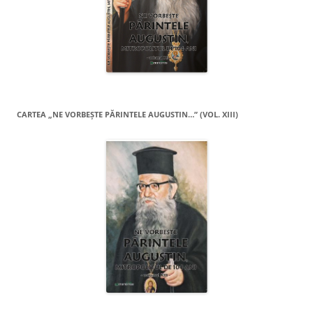
CARTEA „NE VORBEŞTE PĂRINTELE AUGUSTIN…” (VOL. XIII)