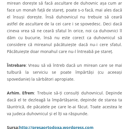
mirean doreşte să facă ascultare de duhovnic aşa cum ar
face un monah faţă de stareţ, poate s-o facă, mai ales dacă
el însuşi doreşte. Însă duhovnicul nu trebuie să ceară
astfel de ascultare de la cei care i se spovedesc. Deci dacă
cineva vrea să ne ceară sfatul în orice, noi ca duhovnici îl
dăm cu bucurie, însă nu este corect ca duhovnicul să
considere că mireanul păcătuieşte dacă nu-i cere sfatul.
Păcătuieşte doar monahul care nu-l întreabă pe stareţ.
Întrebare
: Vreau să vă întreb dacă un mirean care se mai
tulbură la serviciu se poate împărtăşi (cu aceeaşi
spovedanie) la sărbători apropiate.
Arhim. Efrem
: Trebuie să-ţi consulţi duhovnicul. Depinde
dacă el te dezleagă la împărtăşanie, depinde de starea ta
lăuntrică, de păcatele pe care le-ai făcut. Toate acestea le
va judeca duhovnicul şi el îţi va răspunde.
Sursa:
http://presaortodoxa.wordpress.com