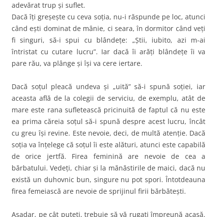
adevărat trup şi suflet.
Dacă îţi greşeşte cu ceva soţia, nu-i răspunde pe loc, atunci
când eşti dominat de mânie, ci seara, în dormitor când veţi
fi singuri, să-i spui cu blândeţe: „Ştii, iubito, azi m-ai
întristat cu cutare lucru”. Iar dacă îi arăţi blândeţe îi va
pare rău, va plânge şi îşi va cere iertare.
Dacă soţul pleacă undeva şi „uită” să-i spună soţiei, iar
aceasta află de la colegii de serviciu, de exemplu, atât de
mare este rana sufletească pricinuită de faptul că nu este
ea prima căreia soţul să-i spună despre acest lucru, încât
cu greu îşi revine. Este nevoie, deci, de multă atenţie. Dacă
soţia va înţelege că soţul îi este alături, atunci este capabilă
de orice jertfă. Firea feminină are nevoie de cea a
bărbatului. Vedeţi, chiar şi la mănăstirile de maici, dacă nu
există un duhovnic bun, singure nu pot spori. Întotdeauna
firea femeiască are nevoie de sprijinul firii bărbăteşti.
Aşadar, pe cât puteţi, trebuie să vă rugaţi împreună acasă.