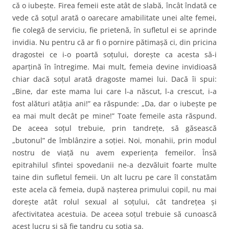
că o iubeşte. Firea femeii este atât de slabă, încât îndată ce
vede că soţul arată o oarecare amabilitate unei alte femei,
fie colegă de serviciu, fie prietenă, în sufletul ei se aprinde
invidia. Nu pentru că ar fi o pornire pătimaşă ci, din pricina
dragostei ce i-o poartă soţului, doreşte ca acesta să-i
aparţină în întregime. Mai mult, femeia devine invidioasă
chiar dacă soţul arată dragoste mamei lui. Dacă îi spui:
„Bine, dar este mama lui care l-a născut, l-a crescut, i-a
fost alături atâţia ani!” ea răspunde: „Da, dar o iubeşte pe
ea mai mult decât pe mine!” Toate femeile asta răspund.
De aceea soţul trebuie, prin tandreţe, să găsească
„butonul” de îmblânzire a soţiei. Noi, monahii, prin modul
nostru de viaţă nu avem experienţa femeilor. Însă
epitrahilul sfintei spovedanii ne-a dezvăluit foarte multe
taine din sufletul femeii. Un alt lucru pe care îl constatăm
este acela că femeia, după naşterea primului copil, nu mai
doreşte atât rolul sexual al soţului, cât tandreţea şi
afectivitatea acestuia. De aceea soţul trebuie să cunoască
acest lucru şi să fie tandru cu soţia sa.