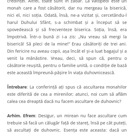
credinţei. Altfel, toate sunt în zadar. La Vatopedi este un
monah care a fost căsătorit, dar nu mergeau la biserică,
nici el, nici soţia. Odată, însă, ne-a vizitat şi, cercetându-l
harul Duhului Sfânt, s-a schimbat şi a început să se
spovedească şi să frecventeze biserica. Soţia, însă, era
împotrivă. Într-o bună zi i-a zis: „Nu vreau să mergi la
biserică! Să pleci de la mine!” Erau căsătoriţi de trei ani.
Din fericire nu aveau copii, aşa încât el şi-a luat bagajul şi a
venit la mănăstire. Vreau, deci, să spun că, pentru o
căsătorie reuşită, pentru o familie unită, o condiţie de bază
este această împreună-păşire în viaţa duhovnicească.
Întrebare
: La conferinţă aţi spus că ascultarea monahilor
este diferită de cea a mirenilor; atunci, noi cum să aflăm
calea cea dreaptă dacă nu facem ascultare de duhovnic?
Arhim. Efrem
: Desigur, un mirean nu face ascultare cum
trebuie să facă un călugăr faţă de stareţ, însă pe cât puteţi,
să ascultaţi de duhovnic. Esenţa este aceasta: dacă un