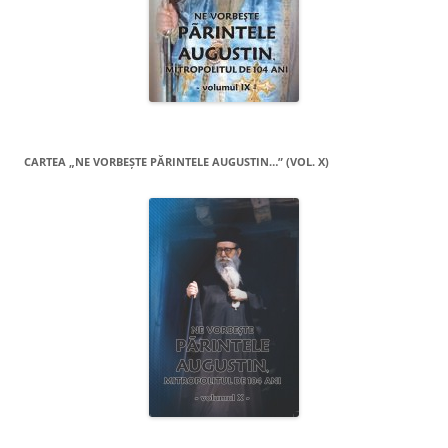
CARTEA „NE VORBEŞTE PĂRINTELE AUGUSTIN…” (VOL. X)