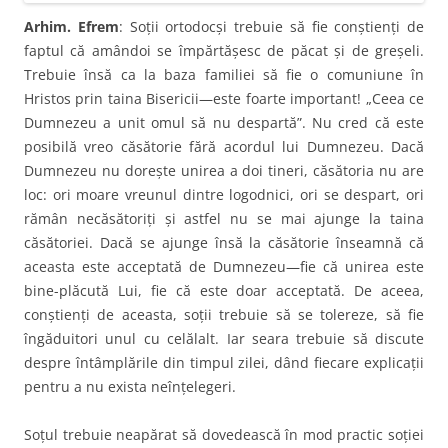
Arhim. Efrem
: Soţii ortodocşi trebuie să fie conştienţi de
faptul că amândoi se împărtăşesc de păcat şi de greşeli.
Trebuie însă ca la baza familiei să fie o comuniune în
Hristos prin taina Bisericii—este foarte important! „Ceea ce
Dumnezeu a unit omul să nu despartă”. Nu cred că este
posibilă vreo căsătorie fără acordul lui Dumnezeu. Dacă
Dumnezeu nu doreşte unirea a doi tineri, căsătoria nu are
loc: ori moare vreunul dintre logodnici, ori se despart, ori
rămân necăsătoriţi şi astfel nu se mai ajunge la taina
căsătoriei. Dacă se ajunge însă la căsătorie înseamnă că
aceasta este acceptată de Dumnezeu—fie că unirea este
bine-plăcută Lui, fie că este doar acceptată. De aceea,
conştienţi de aceasta, soţii trebuie să se tolereze, să fie
îngăduitori unul cu celălalt. Iar seara trebuie să discute
despre întâmplările din timpul zilei, dând fiecare explicaţii
pentru a nu exista neînţelegeri.
Soţul trebuie neapărat să dovedească în mod practic soţiei