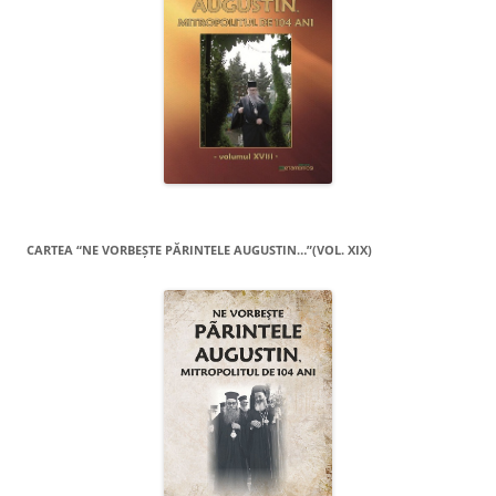
CARTEA “NE VORBEŞTE PĂRINTELE AUGUSTIN…”(VOL. XIX)