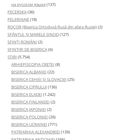
на русском языке
(137)
PECERSKA
(36)
PELERINAJE
(18)
ROCOR (Biserica Ortodoxă Rusă din afara Rusiei)
(2)
SFÂNTUL ȘI MARELE SINOD
(127)
SFINȚI ROMÂNI
(2)
SFINTIRI DE BISERICA
(6)
ŞTIRI
(5.754)
ARHIEPISCOPIA CRETEI
(8)
BISERICA ALBANIEI
(22)
BISERICA CEHIEI ŞI SLOVACIEI
(25)
BISERICA CIPRULUI
(136)
BISERICA ELADEI
(1.242)
BISERICA FINLANDEI
(2)
BISERICA JAPONIEI
(2)
BISERICA POLONIEI
(26)
BISERICA UCRAINEI
(771)
PATRIARHIA ALEXANDRIEI
(139)
PATRIARHIA ANTIOHIEI
(166)