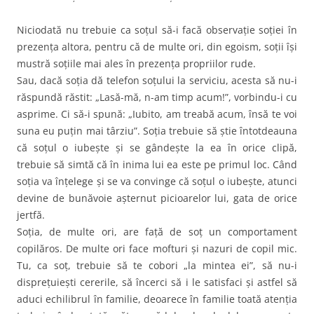
Niciodată nu trebuie ca soţul să-i facă observaţie soţiei în
prezenţa altora, pentru că de multe ori, din egoism, soţii îşi
mustră soţiile mai ales în prezenţa propriilor rude.
Sau, dacă soţia dă telefon soţului la serviciu, acesta să nu-i
răspundă răstit: „Lasă-mă, n-am timp acum!”, vorbindu-i cu
asprime. Ci să-i spună: „Iubito, am treabă acum, însă te voi
suna eu puţin mai târziu”. Soţia trebuie să ştie întotdeauna
că soţul o iubeşte şi se gândeşte la ea în orice clipă,
trebuie să simtă că în inima lui ea este pe primul loc. Când
soţia va înţelege şi se va convinge că soţul o iubeşte, atunci
devine de bunăvoie aşternut picioarelor lui, gata de orice
jertfă.
Soţia, de multe ori, are faţă de soţ un comportament
copilăros. De multe ori face mofturi şi nazuri de copil mic.
Tu, ca soţ, trebuie să te cobori „la mintea ei”, să nu-i
dispreţuieşti cererile, să încerci să i le satisfaci şi astfel să
aduci echilibrul în familie, deoarece în familie toată atenţia