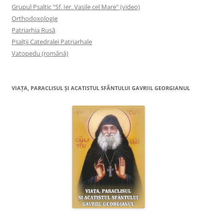
Grupul Psaltic "Sf. Ier. Vasile cel Mare" (video)
Orthodoxologie
Patriarhia Rusă
Psalţii Catedralei Patriarhale
Vatopedu (română)
VIAŢA, PARACLISUL ŞI ACATISTUL SFÂNTULUI GAVRIIL GEORGIANUL