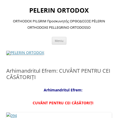
Sari
la
PELERIN ORTODOX
conținut
ORTHODOX PILGRIM Προσκυνητής ΟΡΘΟΔΟΞΟΣ PÈLERIN
ORTHODOXE PELLEGRINO ORTODOSSO
Meniu
Arhimandritul Efrem: CUVÂNT PENTRU CEI
CĂSĂTORIŢI
Arhimandritul Efrem:
CUVÂNT PENTRU CEI CĂSĂTORIŢI