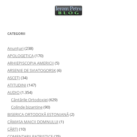
CATEGORII
Anunţuri
(238)
APOLOGETICA
(170)
ARHIEPISCOPIA AMERICII
(5)
ARSENIE DE SVIATOGORSK
(6)
ASCEȚI
(34)
ATITUDINI
(147)
AUDIO
(1.354)
Cântările Ortodoxiei
(629)
Colinde bizantine
(90)
BISERICA ORTODOXĂ ESTONIANĂ
(2)
CĂMAȘA MAICII DOMNULUI
(1)
CĂRȚI
(10)
COMENTARII PATRISTICE
(25)