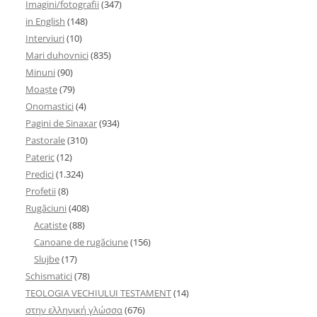
Imagini/fotografii
(347)
in English
(148)
Interviuri
(10)
Mari duhovnici
(835)
Minuni
(90)
Moaşte
(79)
Onomastici
(4)
Pagini de Sinaxar
(934)
Pastorale
(310)
Pateric
(12)
Predici
(1.324)
Profetii
(8)
Rugăciuni
(408)
Acatiste
(88)
Canoane de rugăciune
(156)
Slujbe
(17)
Schismatici
(78)
TEOLOGIA VECHIULUI TESTAMENT
(14)
στην ελληνική γλώσσα
(676)