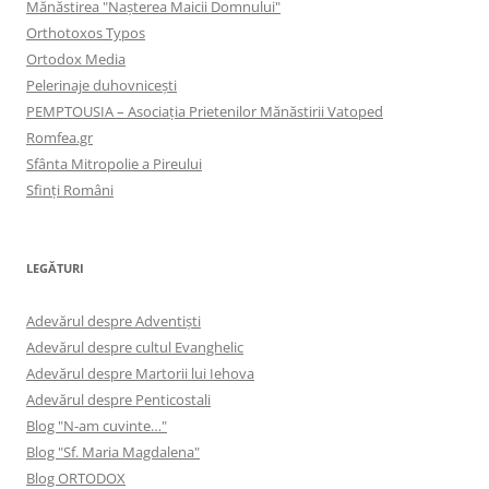
Mănăstirea "Naşterea Maicii Domnului"
Orthotoxos Typos
Ortodox Media
Pelerinaje duhovnicești
PEMPTOUSIA – Asociația Prietenilor Mănăstirii Vatoped
Romfea.gr
Sfânta Mitropolie a Pireului
Sfinţi Români
LEGĂTURI
Adevărul despre Adventişti
Adevărul despre cultul Evanghelic
Adevărul despre Martorii lui Iehova
Adevărul despre Penticostali
Blog "N-am cuvinte…"
Blog "Sf. Maria Magdalena"
Blog ORTODOX