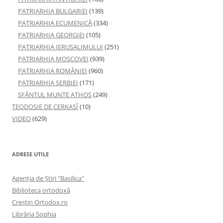
PATRIARHIA BULGARIEI
(139)
PATRIARHIA ECUMENICĂ
(334)
PATRIARHIA GEORGIEI
(105)
PATRIARHIA IERUSALIMULUI
(251)
PATRIARHIA MOSCOVEI
(939)
PATRIARHIA ROMÂNIEI
(960)
PATRIARHIA SERBIEI
(171)
SFÂNTUL MUNTE ATHOS
(249)
TEODOSIE DE CERKASÎ
(10)
VIDEO
(629)
ADRESE UTILE
Agenţia de Ştiri "Basilica"
Biblioteca ortodoxă
Creştin Ortodox.ro
Librăria Sophia