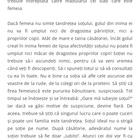
trebuie îndreptată către mădularul cel slab care este
femeia.
Dacă femeia nu simte tandreţea soţului, golul din inima ei
nu va fi umplut nici de dragostea părinţilor, nici a
propriilor copii. Atât de mare e taina căsătoriei, încât golul
creat în inima femeii de lipsa afectivităţii soţului nu poate fi
umplut nici măcar de dragostea propriilor copii! Soţiei nu
trebuie să-i ascundeţi nimic, pentru că va veni vremea
când veţi fi descoperiţi. Să-i spuneţi totul şi să vă consultaţi
cu ea în toate. Nu e bine ca soţia să afle cele ascunse ale
voastre de la rude, de la colegi ori de la prieteni. Să ştiţi că
firea femeiască este pururea bănuitoare, suspicioasă. Tot
timpul se îndoieşte şi se întreabă: „Oare mă iubeşte soţul?”
Iar dacă va găsi motive de suspiciune, devine fiară. De
aceea, trebuie să ştiţi că singurul lucru care o poate cuceri
şi poate uni familia este tandreţea. Soţul ideal nu o strigă
pe soţie pe nume. După căsătorie, adevăratul nume la
soţiei trebuie să fie doar „iubito”. Atunci cei doi vor fi cu