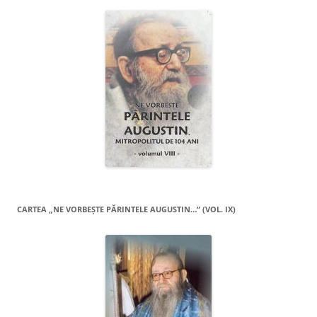
CARTEA „NE VORBEŞTE PĂRINTELE AUGUSTIN…” (VOL. IX)