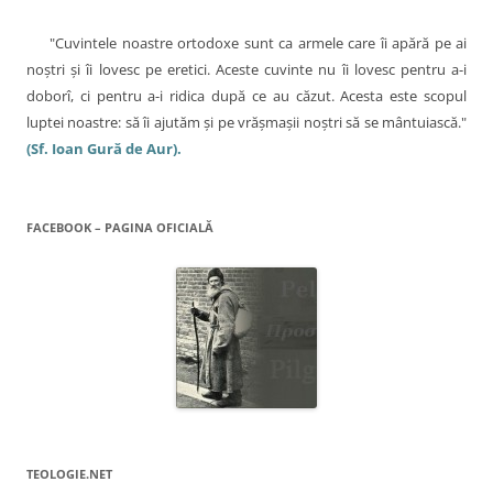
r
e
a
s
"Cuvintele noastre ortodoxe sunt ca armele care îi apără pe ai
t
r
noştri şi îi lovesc pe eretici. Aceste cuvinte nu îi lovesc pentru a-i
ă
n
doborî, ci pentru a-i ridica după ce au căzut. Acesta este scopul
o
u
luptei noastre: să îi ajutăm şi pe vrăşmaşii noştri să se mântuiască."
ă
)
(Sf. Ioan Gură de Aur).
FACEBOOK – PAGINA OFICIALĂ
TEOLOGIE.NET