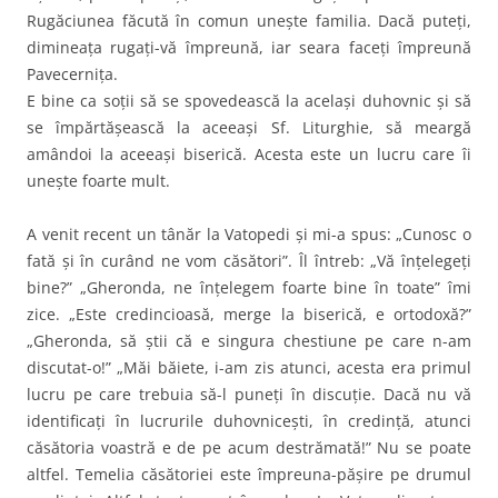
Rugăciunea făcută în comun uneşte familia. Dacă puteţi,
dimineaţa rugaţi-vă împreună, iar seara faceţi împreună
Pavecerniţa.
E bine ca soţii să se spovedească la acelaşi duhovnic şi să
se împărtăşească la aceeaşi Sf. Liturghie, să meargă
amândoi la aceeaşi biserică. Acesta este un lucru care îi
uneşte foarte mult.
A venit recent un tânăr la Vatopedi şi mi-a spus: „Cunosc o
fată şi în curând ne vom căsători”. Îl întreb: „Vă înţelegeţi
bine?” „Gheronda, ne înţelegem foarte bine în toate” îmi
zice. „Este credincioasă, merge la biserică, e ortodoxă?”
„Gheronda, să ştii că e singura chestiune pe care n-am
discutat-o!” „Măi băiete, i-am zis atunci, acesta era primul
lucru pe care trebuia să-l puneţi în discuţie. Dacă nu vă
identificaţi în lucrurile duhovniceşti, în credinţă, atunci
căsătoria voastră e de pe acum destrămată!” Nu se poate
altfel. Temelia căsătoriei este împreuna-păşire pe drumul