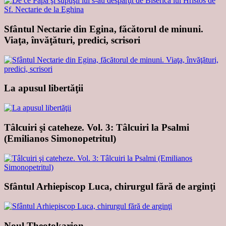
Sfântul Nectarie din Egina, făcătorul de minuni.
Viaţa, învăţături, predici, scrisori
La apusul libertăţii
Tâlcuiri şi cateheze. Vol. 3: Tâlcuiri la Psalmi
(Emilianos Simonopetritul)
Sfântul Arhiepiscop Luca, chirurgul fără de arginţi
Noul Theotokarion