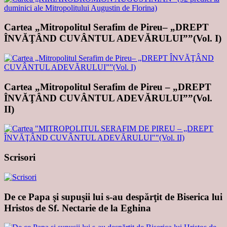
Cartea „Mitropolitul Serafim de Pireu– „DREPT
ÎNVĂŢÂND CUVÂNTUL ADEVĂRULUI””(Vol. I)
Cartea „Mitropolitul Serafim de Pireu – „DREPT
ÎNVĂŢÂND CUVÂNTUL ADEVĂRULUI””(Vol.
II)
Scrisori
De ce Papa şi supuşii lui s-au despărţit de Biserica lui
Hristos de Sf. Nectarie de la Eghina