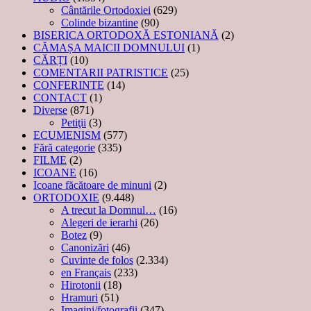
Cântările Ortodoxiei
(629)
Colinde bizantine
(90)
BISERICA ORTODOXĂ ESTONIANĂ
(2)
CĂMAȘA MAICII DOMNULUI
(1)
CĂRȚI
(10)
COMENTARII PATRISTICE
(25)
CONFERINTE
(14)
CONTACT
(1)
Diverse
(871)
Petiţii
(3)
ECUMENISM
(577)
Fără categorie
(335)
FILME
(2)
ICOANE
(16)
Icoane făcătoare de minuni
(2)
ORTODOXIE
(9.448)
A trecut la Domnul…
(16)
Alegeri de ierarhi
(26)
Botez
(9)
Canonizări
(46)
Cuvinte de folos
(2.334)
en Français
(233)
Hirotonii
(18)
Hramuri
(51)
Imagini/fotografii
(347)