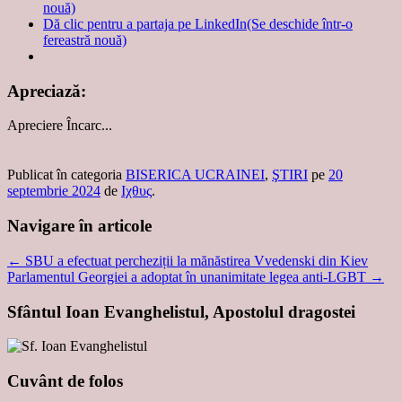
nouă)
Dă clic pentru a partaja pe LinkedIn(Se deschide într-o
fereastră nouă)
Apreciază:
Apreciere
Încarc...
Publicat în categoria
BISERICA UCRAINEI
,
ŞTIRI
pe
20
septembrie 2024
de
Ιχθυς
.
Navigare în articole
←
SBU a efectuat percheziții la mănăstirea Vvedenski din Kiev
Parlamentul Georgiei a adoptat în unanimitate legea anti-LGBT
→
Sfântul Ioan Evanghelistul, Apostolul dragostei
Cuvânt de folos