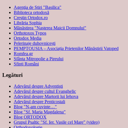
Agenţia de Ştiri "Basilica"
Biblioteca ortodoxă
Creştin Ortodox.ro
Librăria Sophia
Mănăstirea "Naşterea Maicii Domnului"
Orthotoxos Typos
Ortodox Media
Pelerinaje duhovnicești
PEMPTOUSIA – Asociația Prietenilor Mănăstirii Vatoped
Romfea.gr
Sfânta Mitropolie a Pireului
Sfinţi Români
Legături
Adevărul despre Adventişti
Adevărul despre cultul Evanghelic
Adevărul despre Martorii lui Iehova
Adevărul despre Penticostali
Blog "N-am cuvinte…"
Blog "Sf. Maria Magdalena"
Blog ORTODOX
Grupul Psaltic "Sf. Ier. Vasile cel Mare" (video)
Orthodoxologie