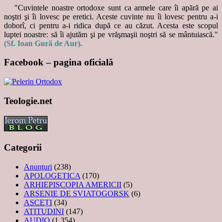
"Cuvintele noastre ortodoxe sunt ca armele care îi apără pe ai
noştri şi îi lovesc pe eretici. Aceste cuvinte nu îi lovesc pentru a-i
doborî, ci pentru a-i ridica după ce au căzut. Acesta este scopul
luptei noastre: să îi ajutăm şi pe vrăşmaşii noştri să se mântuiască."
(Sf. Ioan Gură de Aur).
Facebook – pagina oficială
Teologie.net
Categorii
Anunţuri
(238)
APOLOGETICA
(170)
ARHIEPISCOPIA AMERICII
(5)
ARSENIE DE SVIATOGORSK
(6)
ASCEȚI
(34)
ATITUDINI
(147)
AUDIO
(1.354)