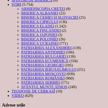
SFINTIRI DE BISERICA
(6)
ŞTIRI
(5.754)
ARHIEPISCOPIA CRETEI
(8)
BISERICA ALBANIEI
(22)
BISERICA CEHIEI ŞI SLOVACIEI
(25)
BISERICA CIPRULUI
(136)
BISERICA ELADEI
(1.242)
BISERICA FINLANDEI
(2)
BISERICA JAPONIEI
(2)
BISERICA POLONIEI
(26)
BISERICA UCRAINEI
(771)
PATRIARHIA ALEXANDRIEI
(139)
PATRIARHIA ANTIOHIEI
(166)
PATRIARHIA BULGARIEI
(139)
PATRIARHIA ECUMENICĂ
(334)
PATRIARHIA GEORGIEI
(105)
PATRIARHIA IERUSALIMULUI
(251)
PATRIARHIA MOSCOVEI
(939)
PATRIARHIA ROMÂNIEI
(960)
PATRIARHIA SERBIEI
(171)
SFÂNTUL MUNTE ATHOS
(249)
TEODOSIE DE CERKASÎ
(10)
VIDEO
(629)
Adrese utile