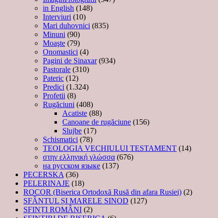
in English
(148)
Interviuri
(10)
Mari duhovnici
(835)
Minuni
(90)
Moaşte
(79)
Onomastici
(4)
Pagini de Sinaxar
(934)
Pastorale
(310)
Pateric
(12)
Predici
(1.324)
Profetii
(8)
Rugăciuni
(408)
Acatiste
(88)
Canoane de rugăciune
(156)
Slujbe
(17)
Schismatici
(78)
TEOLOGIA VECHIULUI TESTAMENT
(14)
στην ελληνική γλώσσα
(676)
на русском языке
(137)
PECERSKA
(36)
PELERINAJE
(18)
ROCOR (Biserica Ortodoxă Rusă din afara Rusiei)
(2)
SFÂNTUL ȘI MARELE SINOD
(127)
SFINȚI ROMÂNI
(2)