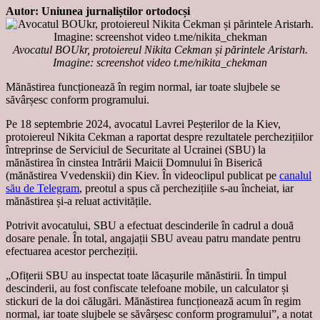
Autor: Uniunea jurnaliștilor ortodocși
Avocatul BOUkr, protoiereul Nikita Cekman și părintele Aristarh.
Imagine: screenshot video t.me/nikita_chekman
Mănăstirea funcționează în regim normal, iar toate slujbele se
săvârșesc conform programului.
Pe 18 septembrie 2024, avocatul Lavrei Peșterilor de la Kiev,
protoiereul Nikita Cekman a raportat despre rezultatele perchezițiilor
întreprinse de Serviciul de Securitate al Ucrainei (SBU) la
mănăstirea în cinstea Intrării Maicii Domnului în Biserică
(mănăstirea Vvedenskii) din Kiev. În videoclipul publicat pe
canalul
său de Telegram
, preotul a spus că perchezițiile s-au încheiat, iar
mănăstirea și-a reluat activitățile.
Potrivit avocatului, SBU a efectuat descinderile în cadrul a două
dosare penale. În total, angajații SBU aveau patru mandate pentru
efectuarea acestor percheziții.
„Ofițerii SBU au inspectat toate lăcașurile mănăstirii. În timpul
descinderii, au fost confiscate telefoane mobile, un calculator și
stickuri de la doi călugări. Mănăstirea funcționează acum în regim
normal, iar toate slujbele se săvârșesc conform programului”, a notat