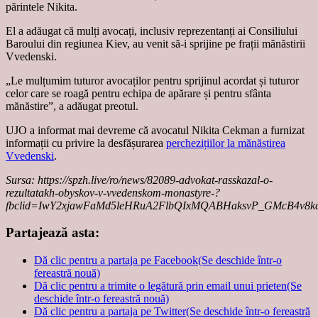
părintele Nikita.
El a adăugat că mulți avocați, inclusiv reprezentanți ai Consiliului
Baroului din regiunea Kiev, au venit să-i sprijine pe frații mănăstirii
Vvedenski.
„Le mulțumim tuturor avocaților pentru sprijinul acordat și tuturor
celor care se roagă pentru echipa de apărare și pentru sfânta
mănăstire”, a adăugat preotul.
UJO a informat mai devreme că avocatul Nikita Cekman a furnizat
informații cu privire la desfășurarea
perchezițiilor la mănăstirea
Vvedenski
.
Sursa: https://spzh.live/ro/news/82089-advokat-rasskazal-o-
rezultatakh-obyskov-v-vvedenskom-monastyre-?
fbclid=IwY2xjawFaMd5leHRuA2FlbQIxMQABHaksvP_GMcB4
Partajează asta:
Dă clic pentru a partaja pe Facebook(Se deschide într-o
fereastră nouă)
Dă clic pentru a trimite o legătură prin email unui prieten(Se
deschide într-o fereastră nouă)
Dă clic pentru a partaja pe Twitter(Se deschide într-o fereastră