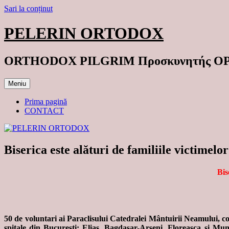
Sari la conținut
PELERIN ORTODOX
ORTHODOX PILGRIM Προσκυνητής 
Meniu
Prima pagină
CONTACT
Biserica este alături de familiile victimelo
Bis
50 de voluntari ai Paraclisului Catedralei Mântuirii Neamului, 
spitale din Bucureşti: Elias, Bagdasar-Arseni, Floreasca şi Mun