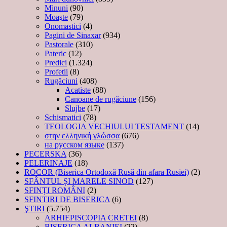
Minuni
(90)
Moaşte
(79)
Onomastici
(4)
Pagini de Sinaxar
(934)
Pastorale
(310)
Pateric
(12)
Predici
(1.324)
Profetii
(8)
Rugăciuni
(408)
Acatiste
(88)
Canoane de rugăciune
(156)
Slujbe
(17)
Schismatici
(78)
TEOLOGIA VECHIULUI TESTAMENT
(14)
στην ελληνική γλώσσα
(676)
на русском языке
(137)
PECERSKA
(36)
PELERINAJE
(18)
ROCOR (Biserica Ortodoxă Rusă din afara Rusiei)
(2)
SFÂNTUL ȘI MARELE SINOD
(127)
SFINȚI ROMÂNI
(2)
SFINTIRI DE BISERICA
(6)
ŞTIRI
(5.754)
ARHIEPISCOPIA CRETEI
(8)
BISERICA ALBANIEI
(22)