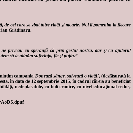
ţă, de cei care se zbat între viaţă şi moarte. Noi îi pomenim la fiecare
rian Grădinaru.
e priveau cu speranţă că prin gestul nostru, dar şi cu ajutorul
tem să le alinăm suferinţa, fie şi puţin.”
 amintim campania
Donează sânge, salvează o viaţă!
, (desfăşurată la
esta, în data de 12 septembrie 2015, în cadrul căreia au beneficiat
lităţi, nedeplasabile, cu boli cronice, cu nivel educaţional redus,
VWvAoDS.dpuf