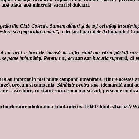
 apă plată, apă minerală, sucuri şi dulciuri.
gedia din Club Colectiv. Suntem alături şi de toţi cei aflaţi în suferin
cestora şi a poporului român”,
a declarat părintele Arhimandrit Cip
l am avut o bucurie imensă în suflet când am văzut părinţi care n
vă, se poate îmbunătăţi. Pentru noi, aceasta este bucuria supremă, că pu
i s-au implicat în mai multe campanii umanitare. Dintre acestea
e sânge), precum şi campania
Sănătate pentru sate
, (demarată anul ac
ne – vârstnice, cu statut socio-economic scăzut, persoane cu dizabi
ile-victimelor-incendiului-din-clubul-colectiv-110407.html#sthash.6