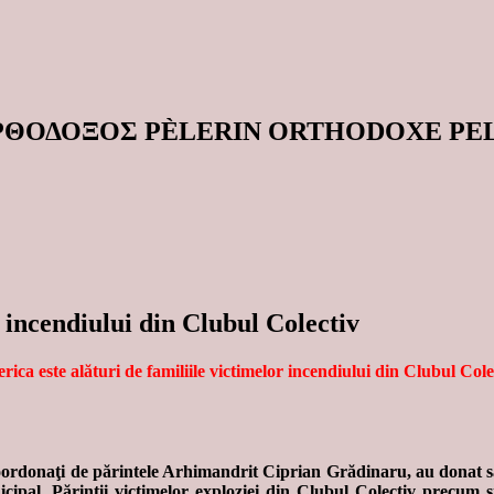
ΟΡΘΟΔΟΞΟΣ PÈLERIN ORTHODOXE P
r incendiului din Clubul Colectiv
erica este alături de familiile victimelor incendiului din Clubul Cole
coordonaţi de părintele Arhimandrit Ciprian Grădinaru, au donat s
icipal. Părinţii victimelor exploziei din Clubul Colectiv precum 