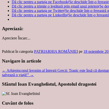
Dă clic pentru a partaja pe Facebook(Se deschide într-o fereast
Dă clic pentru a trimite o legătură prin email unui prieten(Se de
Dă clic pentru a partaja pe Twitter(Se deschide într-o fereastră 
Dă clic pentru a partaja pe LinkedIn(Se deschide într-o fereastr
Apreciază:
Apreciere
Încarc...
Publicat în categoria
PATRIARHIA ROMÂNIEI
pe
18 noiembrie 20
Navigare în articole
←
Arhiepiscopul Ieronim al întregii Grecii: Tragic este însă că dușmanii
salvează o viață!”
→
Sfântul Ioan Evanghelistul, Apostolul dragostei
Cuvânt de folos