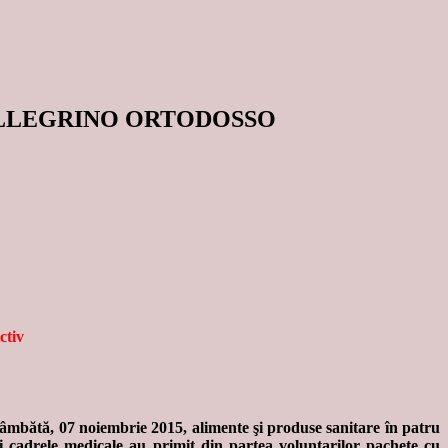
ELLEGRINO ORTODOSSO
ctiv
âmbătă, 07 noiembrie 2015, alimente şi produse sanitare în patru
şi cadrele medicale au primit din partea voluntarilor pachete cu