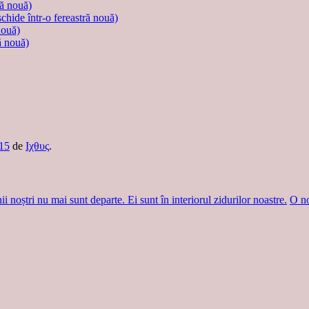
ră nouă)
schide într-o fereastră nouă)
nouă)
ă nouă)
15
de
Ιχθυς
.
 noștri nu mai sunt departe. Ei sunt în interiorul zidurilor noastre.
O no