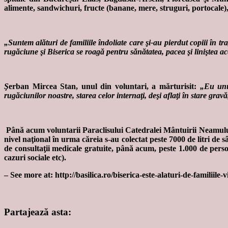
alimente, sandwichuri, fructe (banane, mere, struguri, portocale),
„Suntem alături de familiile îndoliate care şi-au pierdut copiii în tra
rugăciune şi Biserica se roagă pentru sănătatea, pacea şi liniştea a
Ş
erban Mircea Stan, unul din voluntari, a mărturisit:
„Eu unu
rugăciunilor noastre, starea celor internaţi, deşi aflaţi în stare gra
Până acum voluntarii Paraclisului Catedralei Mântuirii Neamulu
nivel naţional în urma căreia s-au colectat peste 7000 de litri d
de consultaţii medicale gratuite, până acum, peste 1.000 de persoa
cazuri sociale etc).
– See more at: http://basilica.ro/biserica-este-alaturi-de-famili
Partajează asta: