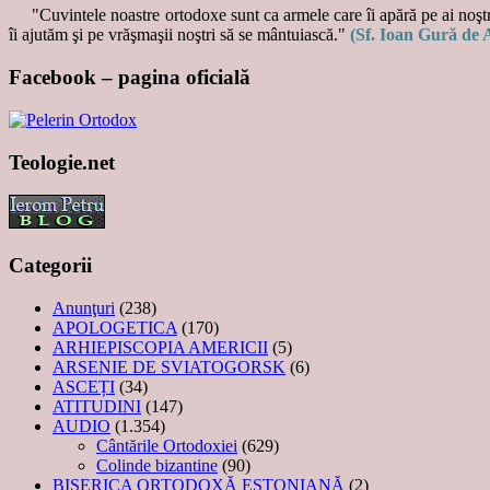
"Cuvintele noastre ortodoxe sunt ca armele care îi apără pe ai noştri
îi ajutăm şi pe vrăşmaşii noştri să se mântuiască."
(Sf. Ioan Gură de 
Facebook – pagina oficială
Teologie.net
Categorii
Anunţuri
(238)
APOLOGETICA
(170)
ARHIEPISCOPIA AMERICII
(5)
ARSENIE DE SVIATOGORSK
(6)
ASCEȚI
(34)
ATITUDINI
(147)
AUDIO
(1.354)
Cântările Ortodoxiei
(629)
Colinde bizantine
(90)
BISERICA ORTODOXĂ ESTONIANĂ
(2)