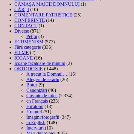
CĂMAȘA MAICII DOMNULUI
(1)
CĂRȚI
(10)
COMENTARII PATRISTICE
(25)
CONFERINTE
(14)
CONTACT
(1)
Diverse
(871)
Petiţii
(3)
ECUMENISM
(577)
Fără categorie
(335)
FILME
(2)
ICOANE
(16)
Icoane făcătoare de minuni
(2)
ORTODOXIE
(9.448)
A trecut la Domnul…
(16)
Alegeri de ierarhi
(26)
Botez
(9)
Canonizări
(46)
Cuvinte de folos
(2.334)
en Français
(233)
Hirotonii
(18)
Hramuri
(51)
Imagini/fotografii
(347)
in English
(148)
Interviuri
(10)
Mari duhovnici
(835)