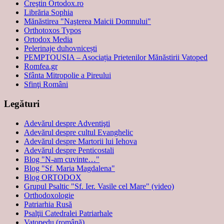
Creştin Ortodox.ro
Librăria Sophia
Mănăstirea "Naşterea Maicii Domnului"
Orthotoxos Typos
Ortodox Media
Pelerinaje duhovnicești
PEMPTOUSIA – Asociația Prietenilor Mănăstirii Vatoped
Romfea.gr
Sfânta Mitropolie a Pireului
Sfinţi Români
Legături
Adevărul despre Adventişti
Adevărul despre cultul Evanghelic
Adevărul despre Martorii lui Iehova
Adevărul despre Penticostali
Blog "N-am cuvinte…"
Blog "Sf. Maria Magdalena"
Blog ORTODOX
Grupul Psaltic "Sf. Ier. Vasile cel Mare" (video)
Orthodoxologie
Patriarhia Rusă
Psalţii Catedralei Patriarhale
Vatopedu (română)