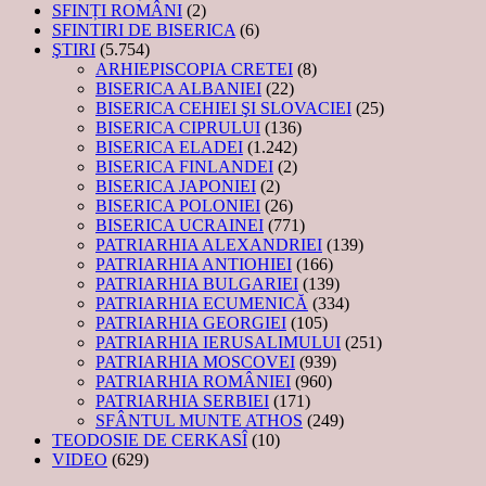
SFINȚI ROMÂNI
(2)
SFINTIRI DE BISERICA
(6)
ŞTIRI
(5.754)
ARHIEPISCOPIA CRETEI
(8)
BISERICA ALBANIEI
(22)
BISERICA CEHIEI ŞI SLOVACIEI
(25)
BISERICA CIPRULUI
(136)
BISERICA ELADEI
(1.242)
BISERICA FINLANDEI
(2)
BISERICA JAPONIEI
(2)
BISERICA POLONIEI
(26)
BISERICA UCRAINEI
(771)
PATRIARHIA ALEXANDRIEI
(139)
PATRIARHIA ANTIOHIEI
(166)
PATRIARHIA BULGARIEI
(139)
PATRIARHIA ECUMENICĂ
(334)
PATRIARHIA GEORGIEI
(105)
PATRIARHIA IERUSALIMULUI
(251)
PATRIARHIA MOSCOVEI
(939)
PATRIARHIA ROMÂNIEI
(960)
PATRIARHIA SERBIEI
(171)
SFÂNTUL MUNTE ATHOS
(249)
TEODOSIE DE CERKASÎ
(10)
VIDEO
(629)