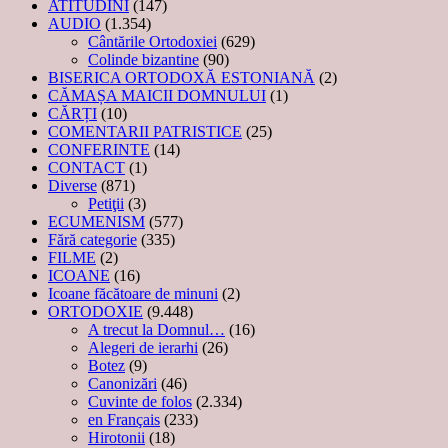
ATITUDINI
(147)
AUDIO
(1.354)
Cântările Ortodoxiei
(629)
Colinde bizantine
(90)
BISERICA ORTODOXĂ ESTONIANĂ
(2)
CĂMAȘA MAICII DOMNULUI
(1)
CĂRȚI
(10)
COMENTARII PATRISTICE
(25)
CONFERINTE
(14)
CONTACT
(1)
Diverse
(871)
Petiţii
(3)
ECUMENISM
(577)
Fără categorie
(335)
FILME
(2)
ICOANE
(16)
Icoane făcătoare de minuni
(2)
ORTODOXIE
(9.448)
A trecut la Domnul…
(16)
Alegeri de ierarhi
(26)
Botez
(9)
Canonizări
(46)
Cuvinte de folos
(2.334)
en Français
(233)
Hirotonii
(18)