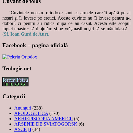
Cuvânt de folos
"Cuvintele noastre ortodoxe sunt ca armele care îi apără pe ai
noştri şi îi lovesc pe eretici. Aceste cuvinte nu îi lovesc pentru a-i
doborî, ci pentru a-i ridica după ce au căzut. Acesta este scopul
luptei noastre: să îi ajutăm şi pe vrăşmaşii noştri să se mântuiască."
(Sf. Ioan Gură de Aur).
Facebook – pagina oficială
Teologie.net
Categorii
Anunţuri
(238)
APOLOGETICA
(170)
ARHIEPISCOPIA AMERICII
(5)
ARSENIE DE SVIATOGORSK
(6)
ASCEȚI
(34)