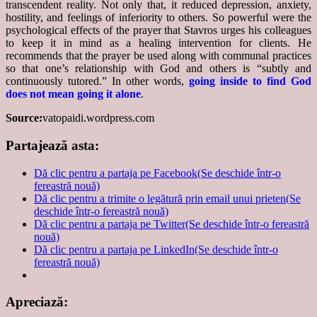
transcendent reality. Not only that, it reduced depression, anxiety,
hostility, and feelings of inferiority to others. So powerful were the
psychological effects of the prayer that Stavros urges his colleagues
to keep it in mind as a healing intervention for clients. He
recommends that the prayer be used along with communal practices
so that one’s relationship with God and others is “subtly and
continuously tutored.” In other words,
going inside to find God
does not mean going it alone
.
Source:
vatopaidi.wordpress.com
Partajează asta:
Dă clic pentru a partaja pe Facebook(Se deschide într-o
fereastră nouă)
Dă clic pentru a trimite o legătură prin email unui prieten(Se
deschide într-o fereastră nouă)
Dă clic pentru a partaja pe Twitter(Se deschide într-o fereastră
nouă)
Dă clic pentru a partaja pe LinkedIn(Se deschide într-o
fereastră nouă)
Apreciază: