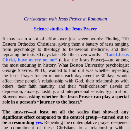
Christogram with Jesus Prayer in Romanian
Science studies the Jesus Prayer
It may seem a lot of effort over just seven words: Finding 110
Eastern Orthodox Christians, giving them a battery of tests ranging
from psychology to theology to behavioral medicine, and then
repeating the tests 30 days later. But the seven words—
”Lord Jesus
Christ, have mercy on me”
(a.k.a. the Jesus Prayer)—are among
the most enduring in history. What Boston University psychologist
George Stavros, Ph.D., wanted to find out was whether repeating
the Jesus Prayer for ten minutes each day over the 30 days would
affect these people’s relationship with God, their relationships with
others, their faith maturity, and their “self-cohesion” (levels of
depression, anxiety, hostility, and interpersonal sensitivity). In short,
Stavros was asking whether the Jesus Prayer can play a special
role in a person’s “journey to the heart.”
The answer—at least on all the scales that showed any
significant effect compared to the control group—turned out to
be a resounding
yes
.
Repeating the contemplative prayer deepened
the commitment of these Christians to a relationship with a