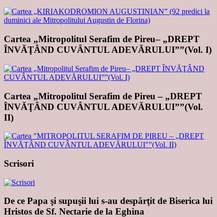
Cartea „Mitropolitul Serafim de Pireu– „DREPT
ÎNVĂŢÂND CUVÂNTUL ADEVĂRULUI””(Vol. I)
Cartea „Mitropolitul Serafim de Pireu – „DREPT
ÎNVĂŢÂND CUVÂNTUL ADEVĂRULUI””(Vol.
II)
Scrisori
De ce Papa şi supuşii lui s-au despărţit de Biserica lui
Hristos de Sf. Nectarie de la Eghina