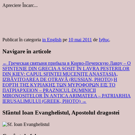
Apreciere
Încarc...
Publicat în categoria
in English
pe
10 mai 2011
de
Ιχθυς
.
Navigare în articole
←
Греческая святыня прибыла в Киево-Печерскую Лавру – O
SFINŢENIE DIN GRECIA A SOSIT ÎN LAVRA PEŞTERILOR
DIN KIEV: CAPUL SFINTEI MUCENIŢE ANASTASIA,
IZBĂVITOAREA DE OTRAVĂ (RUSSIAN, PHOTO)
Η
ΕΟΡΤΗ ΤΗΣ ΚΥΡΙΑΚΗΣ ΤΩΝ ΜΥΡΟΦΟΡΩΝ ΕΙΣ ΤΟ
ΠΑΤΡΙΑΡΧΕΙΟN – PRAZNICUL DUMINICII
MIRONOSIŢELOR ÎN ANTICA ARIMATEEA – PATRIARHIA
IERUSALIMULUI (GREEK, PHOTO)
→
Sfântul Ioan Evanghelistul, Apostolul dragostei