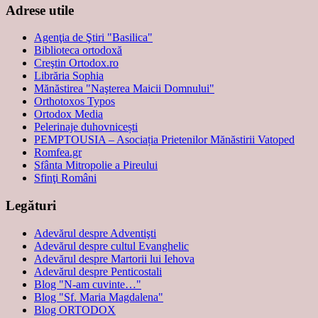
Adrese utile
Agenţia de Ştiri "Basilica"
Biblioteca ortodoxă
Creştin Ortodox.ro
Librăria Sophia
Mănăstirea "Naşterea Maicii Domnului"
Orthotoxos Typos
Ortodox Media
Pelerinaje duhovnicești
PEMPTOUSIA – Asociația Prietenilor Mănăstirii Vatoped
Romfea.gr
Sfânta Mitropolie a Pireului
Sfinţi Români
Legături
Adevărul despre Adventişti
Adevărul despre cultul Evanghelic
Adevărul despre Martorii lui Iehova
Adevărul despre Penticostali
Blog "N-am cuvinte…"
Blog "Sf. Maria Magdalena"
Blog ORTODOX