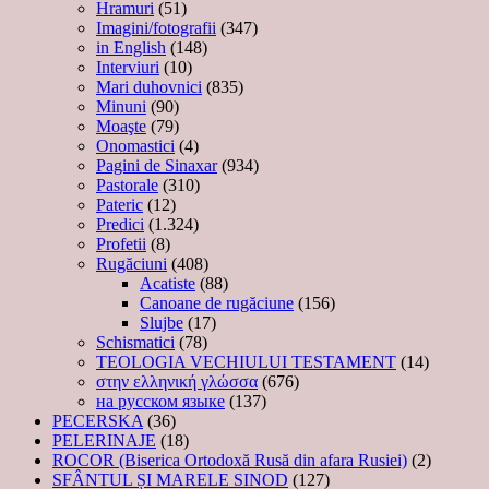
Hramuri
(51)
Imagini/fotografii
(347)
in English
(148)
Interviuri
(10)
Mari duhovnici
(835)
Minuni
(90)
Moaşte
(79)
Onomastici
(4)
Pagini de Sinaxar
(934)
Pastorale
(310)
Pateric
(12)
Predici
(1.324)
Profetii
(8)
Rugăciuni
(408)
Acatiste
(88)
Canoane de rugăciune
(156)
Slujbe
(17)
Schismatici
(78)
TEOLOGIA VECHIULUI TESTAMENT
(14)
στην ελληνική γλώσσα
(676)
на русском языке
(137)
PECERSKA
(36)
PELERINAJE
(18)
ROCOR (Biserica Ortodoxă Rusă din afara Rusiei)
(2)
SFÂNTUL ȘI MARELE SINOD
(127)