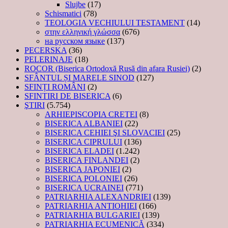
Slujbe
(17)
Schismatici
(78)
TEOLOGIA VECHIULUI TESTAMENT
(14)
στην ελληνική γλώσσα
(676)
на русском языке
(137)
PECERSKA
(36)
PELERINAJE
(18)
ROCOR (Biserica Ortodoxă Rusă din afara Rusiei)
(2)
SFÂNTUL ȘI MARELE SINOD
(127)
SFINȚI ROMÂNI
(2)
SFINTIRI DE BISERICA
(6)
ŞTIRI
(5.754)
ARHIEPISCOPIA CRETEI
(8)
BISERICA ALBANIEI
(22)
BISERICA CEHIEI ŞI SLOVACIEI
(25)
BISERICA CIPRULUI
(136)
BISERICA ELADEI
(1.242)
BISERICA FINLANDEI
(2)
BISERICA JAPONIEI
(2)
BISERICA POLONIEI
(26)
BISERICA UCRAINEI
(771)
PATRIARHIA ALEXANDRIEI
(139)
PATRIARHIA ANTIOHIEI
(166)
PATRIARHIA BULGARIEI
(139)
PATRIARHIA ECUMENICĂ
(334)