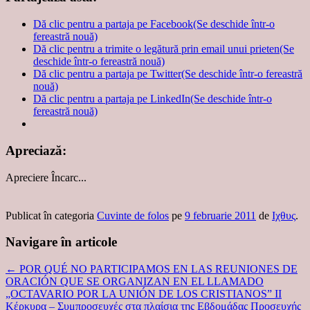
Dă clic pentru a partaja pe Facebook(Se deschide într-o
fereastră nouă)
Dă clic pentru a trimite o legătură prin email unui prieten(Se
deschide într-o fereastră nouă)
Dă clic pentru a partaja pe Twitter(Se deschide într-o fereastră
nouă)
Dă clic pentru a partaja pe LinkedIn(Se deschide într-o
fereastră nouă)
Apreciază:
Apreciere
Încarc...
Publicat în categoria
Cuvinte de folos
pe
9 februarie 2011
de
Ιχθυς
.
Navigare în articole
←
POR QUÉ NO PARTICIPAMOS EN LAS REUNIONES DE
ORACIÓN QUE SE ORGANIZAN EN EL LLAMADO
„OCTAVARIO POR LA UNIÓN DE LOS CRISTIANOS” II
Κέρκυρα – Συμπροσευχές στα πλαίσια της Εβδομάδας Προσευχής