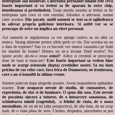
nedreptate sau neadevar. Libertatea persoanei umane este ceva
foarte important si va trebui sa fie aparata in orice chip,
intotdeauna si pretutindeni.
Toata atentia noastra ar trebui sa fie
indreptata spre ceea ce este esential, folositor si adevarat, numai
catre acestea.
Din pacate, multi oameni se tem sa-si oglindeasca
in adevar propria goliciune interioara
.
Si astfel vor sa se
preocupe de orice nu implica un efort personal.
Azi oamenii se ingrijoreaza ca vor ajunge cumva sa nu aiba ce
manca. Strang alimente pentru zilele grele ce vin. Dar acestea nu au
o data de expirare? Sau cu ce bucurie vor manca vazandu-i pe fratii
lor murind de foame? Hristos nu ne-a invatat
Tatal nostru
? Nu
spune acolo:
da-ne-o noua
astazi
?
Adica si crestinii se preocupa
doar de bani si mancare?
Este foarte important sa vedem bine
unde se scurge osteneala (lupta) cre
stinilor no
stri. Sa nu dam
pricina de ras celor care, fara frica de Dumnezeu, ne ironizeaza,
care s-au
si inmul
tit in ultima vreme.
Suntem judecati dupa alegerile noastre. Avem raspunderea optiunilor
noastre.
Este neaparat nevoie de studiu, de cunoa
stere, de
experien
ta, de sfat
si de luminare. O spun din nou. Este nevoie
de pocain
ta sincera a tuturor, de o intoarcere sanatoasa, de
schimbarea min
tii (cugetului), a felului de via
ta, de o noua
mentalitate,
de un alt tel (alta perspectiva), de alta tinta, de un scop
inalt, de o viata plina de sens. Cinstea, dreptatea, sinceritatea se pot