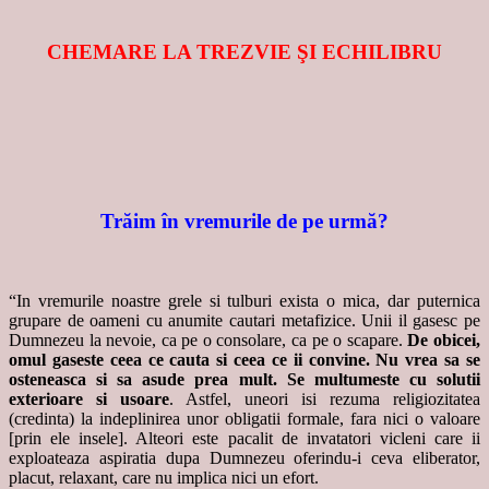
CHEMARE LA TREZVIE ŞI ECHILIBRU
Trăim în vremurile de pe urmă?
“In vremurile noastre grele si tulburi exista o mica, dar puternica
grupare de oameni cu anumite cautari metafizice. Unii il gasesc pe
Dumnezeu la nevoie, ca pe o consolare, ca pe o scapare.
De obicei,
omul gaseste ceea ce cauta si ceea ce ii convine. Nu vrea sa se
osteneasca si sa asude prea mult. Se multumeste cu solutii
exterioare si usoare
. Astfel, uneori isi rezuma religiozitatea
(credinta) la indeplinirea unor obligatii formale, fara nici o valoare
[prin ele insele]. Alteori este pacalit de invatatori vicleni care ii
exploateaza aspiratia dupa Dumnezeu oferindu-i ceva eliberator,
placut, relaxant, care nu implica nici un efort.