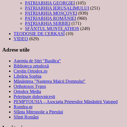
PATRIARHIA GEORGIEI
(105)
PATRIARHIA IERUSALIMULUI
(251)
PATRIARHIA MOSCOVEI
(939)
PATRIARHIA ROMÂNIEI
(960)
PATRIARHIA SERBIEI
(171)
SFÂNTUL MUNTE ATHOS
(249)
TEODOSIE DE CERKASÎ
(10)
VIDEO
(629)
Adrese utile
Agenţia de Ştiri "Basilica"
Biblioteca ortodoxă
Creştin Ortodox.ro
Librăria Sophia
Mănăstirea "Naşterea Maicii Domnului"
Orthotoxos Typos
Ortodox Media
Pelerinaje duhovnicești
PEMPTOUSIA – Asociația Prietenilor Mănăstirii Vatoped
Romfea.gr
Sfânta Mitropolie a Pireului
Sfinţi Români