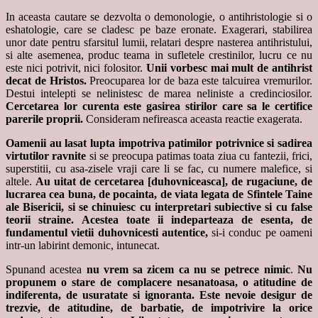
In aceasta cautare se dezvolta o demonologie, o antihristologie si o
eshatologie, care se cladesc pe baze eronate. Exagerari, stabilirea
unor date pentru sfarsitul lumii, relatari despre nasterea antihristului,
si alte asemenea, produc teama in sufletele crestinilor, lucru ce nu
este nici potrivit, nici folositor.
Unii vorbesc mai mult de antihrist
decat de Hristos.
Preocuparea lor de baza este talcuirea vremurilor.
Destui intelepti se nelinistesc de marea neliniste a credinciosilor.
Cercetarea lor curenta este gasirea stirilor care sa le certifice
parerile proprii.
Consideram nefireasca aceasta reactie exagerata.
Oamenii au lasat lupta impotriva patimilor potrivnice si sadirea
virtutilor ravnite
si se preocupa patimas toata ziua cu fantezii, frici,
superstitii, cu asa-zisele vraji care li se fac, cu numere malefice, si
altele.
Au uitat de cercetarea [duhovniceasca], de rugaciune, de
lucrarea cea buna, de pocainta, de viata legata de Sfintele Taine
ale Bisericii, si se chinuiesc cu interpretari subiective si cu false
teorii straine.
Acestea toate ii indeparteaza de esenta, de
fundamentul vietii duhovnicesti autentice,
si-i conduc pe oameni
intr-un labirint demonic, intunecat.
Spunand acestea
nu vrem sa zicem ca nu se petrece nimic
.
Nu
propunem o stare de complacere nesanatoasa, o atitudine de
indiferen
ta, de usuratate
si ignoran
ta. Este nevoie desigur de
trezvie, de atitudine, de barbatie, de impotrivire la orice