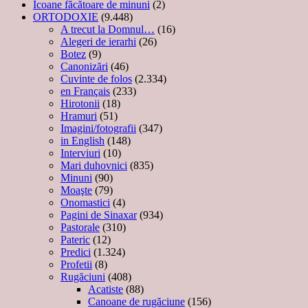
Icoane făcătoare de minuni
(2)
ORTODOXIE
(9.448)
A trecut la Domnul…
(16)
Alegeri de ierarhi
(26)
Botez
(9)
Canonizări
(46)
Cuvinte de folos
(2.334)
en Français
(233)
Hirotonii
(18)
Hramuri
(51)
Imagini/fotografii
(347)
in English
(148)
Interviuri
(10)
Mari duhovnici
(835)
Minuni
(90)
Moaşte
(79)
Onomastici
(4)
Pagini de Sinaxar
(934)
Pastorale
(310)
Pateric
(12)
Predici
(1.324)
Profetii
(8)
Rugăciuni
(408)
Acatiste
(88)
Canoane de rugăciune
(156)