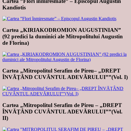
Cartea ”Flori înmiresmate” – Episcopul Augustin
Kandiotis
Cartea „KIRIAKODROMION AUGUSTINIAN”
(92 predici la duminici ale Mitropolitului Augustin
de Florina)
Cartea „Mitropolitul Serafim de Pireu– „DREPT
ÎNVĂŢÂND CUVÂNTUL ADEVĂRULUI””(Vol. I)
Cartea „Mitropolitul Serafim de Pireu – „DREPT
ÎNVĂŢÂND CUVÂNTUL ADEVĂRULUI””(Vol.
II)