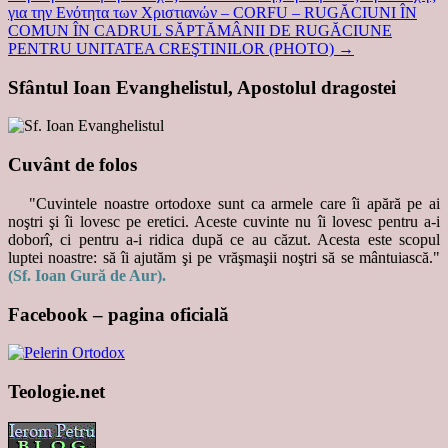
για την Ενότητα των Χριστιανών – CORFU – RUGĂCIUNI ÎN
COMUN ÎN CADRUL SĂPTĂMÂNII DE RUGĂCIUNE
PENTRU UNITATEA CREŞTINILOR (PHOTO)
→
Sfântul Ioan Evanghelistul, Apostolul dragostei
Cuvânt de folos
"Cuvintele noastre ortodoxe sunt ca armele care îi apără pe ai
noştri şi îi lovesc pe eretici. Aceste cuvinte nu îi lovesc pentru a-i
doborî, ci pentru a-i ridica după ce au căzut. Acesta este scopul
luptei noastre: să îi ajutăm şi pe vrăşmaşii noştri să se mântuiască."
(Sf. Ioan Gură de Aur).
Facebook – pagina oficială
Teologie.net