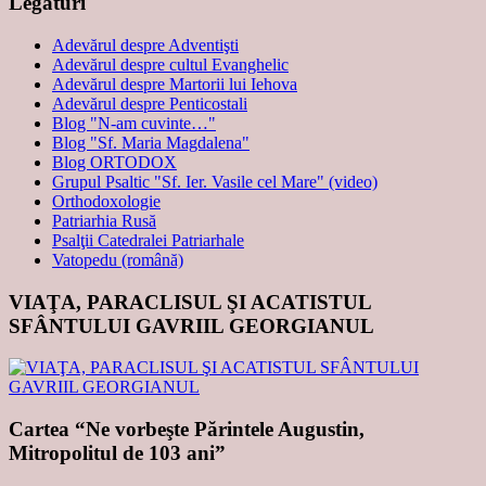
Legături
Adevărul despre Adventişti
Adevărul despre cultul Evanghelic
Adevărul despre Martorii lui Iehova
Adevărul despre Penticostali
Blog "N-am cuvinte…"
Blog "Sf. Maria Magdalena"
Blog ORTODOX
Grupul Psaltic "Sf. Ier. Vasile cel Mare" (video)
Orthodoxologie
Patriarhia Rusă
Psalţii Catedralei Patriarhale
Vatopedu (română)
VIAŢA, PARACLISUL ŞI ACATISTUL
SFÂNTULUI GAVRIIL GEORGIANUL
Cartea “Ne vorbeşte Părintele Augustin,
Mitropolitul de 103 ani”