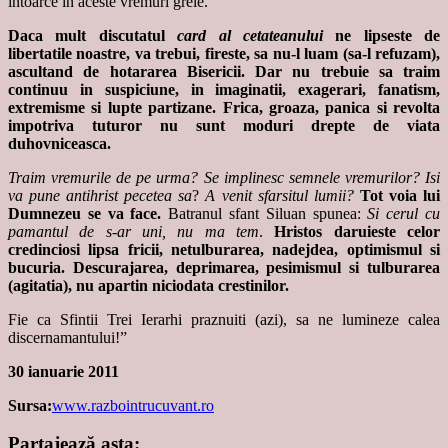
intoarce in aceste vremuri grele.
Daca mult discutatul
card al ceta
teanului
ne lipse
ste de
liberta
tile noastre, va trebui, fire
ste, sa nu-l luam (sa-l refuzam),
ascultand de hotararea Bisericii. Dar nu trebuie sa traim
continuu in suspiciune, in imagina
tii, exagerari, fanatism,
extremisme
si lupte partizane.
Frica, groaza, panica
si revolta
impotriva tuturor nu sunt moduri drepte de via
ta
duhovniceasca.
Traim vremurile de pe urma? Se implinesc semnele vremurilor? Isi
va pune antihrist pecetea sa
?
A venit sfar
situl lumii?
Tot voia lui
Dumnezeu se va face.
Batranul sfant Siluan spunea:
Si cerul cu
pamantul de s-ar uni, nu ma tem
.
Hristos daruie
ste celor
credincio
si lipsa fricii, netulburarea, nadejdea, optimismul
si
bucuria. Descurajarea, deprimarea, pesimismul
si tulburarea
(agitatia), nu apar
tin niciodata cre
stinilor.
Fie ca Sfintii Trei Ierarhi praznuiti (azi), sa ne lumineze calea
discernamantului!”
30 ianuarie 2011
Sursa:
www.razbointrucuvant.ro
Partajează asta: