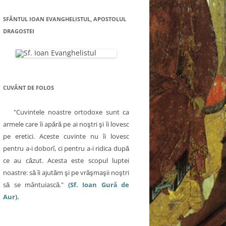
SFÂNTUL IOAN EVANGHELISTUL, APOSTOLUL
DRAGOSTEI
CUVÂNT DE FOLOS
"Cuvintele noastre ortodoxe sunt ca
armele care îi apără pe ai noştri şi îi lovesc
pe eretici. Aceste cuvinte nu îi lovesc
pentru a-i doborî, ci pentru a-i ridica după
ce au căzut. Acesta este scopul luptei
noastre: să îi ajutăm şi pe vrăşmaşii noştri
să se mântuiască."
(Sf. Ioan Gură de
Aur).