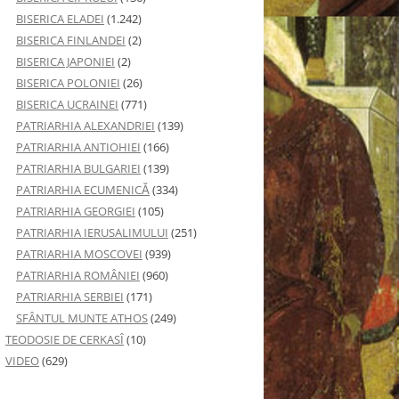
BISERICA ELADEI
(1.242)
BISERICA FINLANDEI
(2)
BISERICA JAPONIEI
(2)
BISERICA POLONIEI
(26)
BISERICA UCRAINEI
(771)
PATRIARHIA ALEXANDRIEI
(139)
PATRIARHIA ANTIOHIEI
(166)
PATRIARHIA BULGARIEI
(139)
PATRIARHIA ECUMENICĂ
(334)
PATRIARHIA GEORGIEI
(105)
PATRIARHIA IERUSALIMULUI
(251)
PATRIARHIA MOSCOVEI
(939)
PATRIARHIA ROMÂNIEI
(960)
PATRIARHIA SERBIEI
(171)
SFÂNTUL MUNTE ATHOS
(249)
TEODOSIE DE CERKASÎ
(10)
VIDEO
(629)