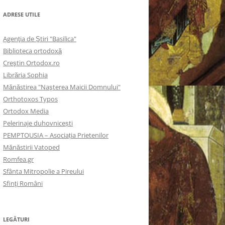
ADRESE UTILE
Agenţia de Ştiri "Basilica"
Biblioteca ortodoxă
Creştin Ortodox.ro
Librăria Sophia
Mănăstirea "Naşterea Maicii Domnului"
Orthotoxos Typos
Ortodox Media
Pelerinaje duhovnicești
PEMPTOUSIA – Asociația Prietenilor
Mănăstirii Vatoped
Romfea.gr
Sfânta Mitropolie a Pireului
Sfinţi Români
LEGĂTURI