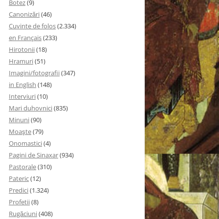
Botez
(9)
Canonizări
(46)
Cuvinte de folos
(2.334)
en Français
(233)
Hirotonii
(18)
Hramuri
(51)
Imagini/fotografii
(347)
in English
(148)
Interviuri
(10)
Mari duhovnici
(835)
Minuni
(90)
Moaşte
(79)
Onomastici
(4)
Pagini de Sinaxar
(934)
Pastorale
(310)
Pateric
(12)
Predici
(1.324)
Profetii
(8)
Rugăciuni
(408)