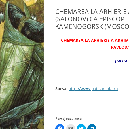
CHEMAREA LA ARHIERIE
(SAFONOV) CA EPISCOP 
KAMENOGORSK (MOSCOVA
CHEMAREA LA ARHIERIE A ARHIM
PAVLODA
(MOSCO
Sursa:
http://www.patriarchia.ru
Partajează asta:
D
D
D
D