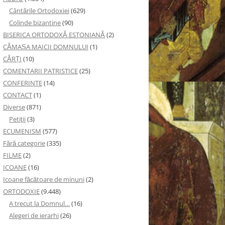
Cântările Ortodoxiei
(629)
Colinde bizantine
(90)
BISERICA ORTODOXĂ ESTONIANĂ
(2)
CĂMAȘA MAICII DOMNULUI
(1)
CĂRȚI
(10)
COMENTARII PATRISTICE
(25)
CONFERINTE
(14)
CONTACT
(1)
Diverse
(871)
Petiţii
(3)
ECUMENISM
(577)
Fără categorie
(335)
FILME
(2)
ICOANE
(16)
Icoane făcătoare de minuni
(2)
ORTODOXIE
(9.448)
A trecut la Domnul…
(16)
Alegeri de ierarhi
(26)