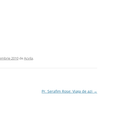
embrie 2010
de
Acvila
.
Pr. Serafim Rose: Viața de azi
→