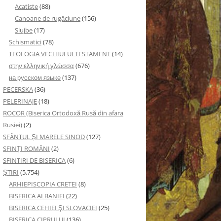
Acatiste
(88)
Canoane de rugăciune
(156)
Slujbe
(17)
Schismatici
(78)
TEOLOGIA VECHIULUI TESTAMENT
(14)
στην ελληνική γλώσσα
(676)
на русском языке
(137)
PECERSKA
(36)
PELERINAJE
(18)
ROCOR (Biserica Ortodoxă Rusă din afara
Rusiei)
(2)
SFÂNTUL ȘI MARELE SINOD
(127)
SFINȚI ROMÂNI
(2)
SFINTIRI DE BISERICA
(6)
ŞTIRI
(5.754)
ARHIEPISCOPIA CRETEI
(8)
BISERICA ALBANIEI
(22)
BISERICA CEHIEI ŞI SLOVACIEI
(25)
BISERICA CIPRULUI
(136)