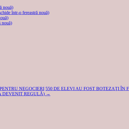
ră nouă)
schide într-o fereastră nouă)
nouă)
ă nouă)
 PENTRU NEGOCIERI
550 DE ELEVI AU FOST BOTEZAŢI ÎN 
 A DEVENIT REGULĂ)
→