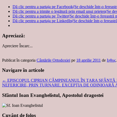
Dă clic pentru a partaja pe Facebook(Se deschide într-o fereast
Dă clic pentru a trimite o legătură prin email unui prieten(Se de
Dă clic pentru a partaja pe Twitter(Se deschide într-o fereastră 
Dă clic pentru a partaja pe LinkedIn(Se deschide într-o fereastr
Apreciază:
Apreciere
Încarc...
Publicat în categoria
Cântările Ortodoxiei
pe
18 aprilie 2011
de
Ιχθυς
.
Navigare în articole
←
EPISCOPUL CIPRIAN CÂMPINEANUL ÎN ŢARA SFÂNTĂ
NEFERICIRE, PRIN TURNARE. EXCEPŢIA DE ODINIOARĂ
Sfântul Ioan Evanghelistul, Apostolul dragostei
Cuvânt de folos