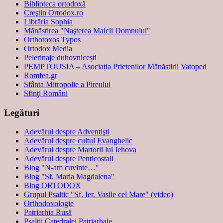
Biblioteca ortodoxă
Creştin Ortodox.ro
Librăria Sophia
Mănăstirea "Naşterea Maicii Domnului"
Orthotoxos Typos
Ortodox Media
Pelerinaje duhovnicești
PEMPTOUSIA – Asociația Prietenilor Mănăstirii Vatoped
Romfea.gr
Sfânta Mitropolie a Pireului
Sfinţi Români
Legături
Adevărul despre Adventişti
Adevărul despre cultul Evanghelic
Adevărul despre Martorii lui Iehova
Adevărul despre Penticostali
Blog "N-am cuvinte…"
Blog "Sf. Maria Magdalena"
Blog ORTODOX
Grupul Psaltic "Sf. Ier. Vasile cel Mare" (video)
Orthodoxologie
Patriarhia Rusă
Psalţii Catedralei Patriarhale