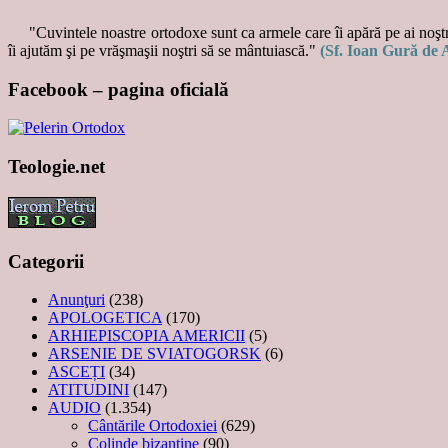
"Cuvintele noastre ortodoxe sunt ca armele care îi apără pe ai noştri
îi ajutăm şi pe vrăşmaşii noştri să se mântuiască."
(Sf. Ioan Gură de 
Facebook – pagina oficială
Teologie.net
Categorii
Anunţuri
(238)
APOLOGETICA
(170)
ARHIEPISCOPIA AMERICII
(5)
ARSENIE DE SVIATOGORSK
(6)
ASCEȚI
(34)
ATITUDINI
(147)
AUDIO
(1.354)
Cântările Ortodoxiei
(629)
Colinde bizantine
(90)