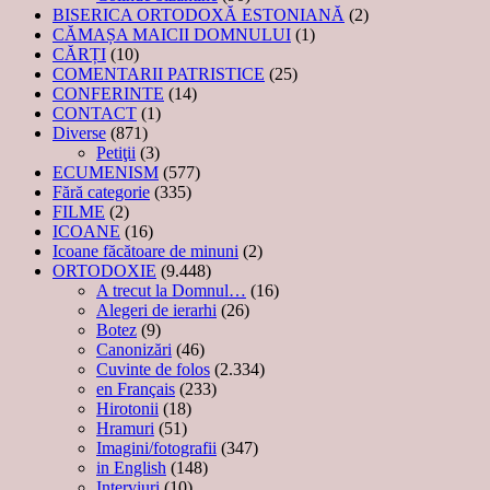
BISERICA ORTODOXĂ ESTONIANĂ
(2)
CĂMAȘA MAICII DOMNULUI
(1)
CĂRȚI
(10)
COMENTARII PATRISTICE
(25)
CONFERINTE
(14)
CONTACT
(1)
Diverse
(871)
Petiţii
(3)
ECUMENISM
(577)
Fără categorie
(335)
FILME
(2)
ICOANE
(16)
Icoane făcătoare de minuni
(2)
ORTODOXIE
(9.448)
A trecut la Domnul…
(16)
Alegeri de ierarhi
(26)
Botez
(9)
Canonizări
(46)
Cuvinte de folos
(2.334)
en Français
(233)
Hirotonii
(18)
Hramuri
(51)
Imagini/fotografii
(347)
in English
(148)
Interviuri
(10)