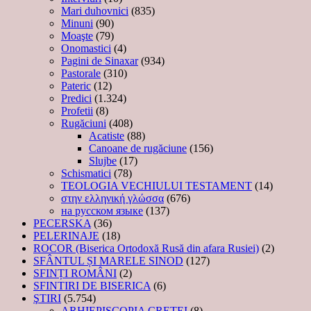
Mari duhovnici
(835)
Minuni
(90)
Moaşte
(79)
Onomastici
(4)
Pagini de Sinaxar
(934)
Pastorale
(310)
Pateric
(12)
Predici
(1.324)
Profetii
(8)
Rugăciuni
(408)
Acatiste
(88)
Canoane de rugăciune
(156)
Slujbe
(17)
Schismatici
(78)
TEOLOGIA VECHIULUI TESTAMENT
(14)
στην ελληνική γλώσσα
(676)
на русском языке
(137)
PECERSKA
(36)
PELERINAJE
(18)
ROCOR (Biserica Ortodoxă Rusă din afara Rusiei)
(2)
SFÂNTUL ȘI MARELE SINOD
(127)
SFINȚI ROMÂNI
(2)
SFINTIRI DE BISERICA
(6)
ŞTIRI
(5.754)
ARHIEPISCOPIA CRETEI
(8)