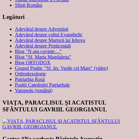
Sfinţi Români
Legături
Adevărul despre Adventişti
Adevărul despre cultul Evanghelic
Adevărul despre Martorii lui Iehova
Adevărul despre Penticostali
Blog "N-am cuvinte…"
Blog "Sf. Maria Magdalena"
Blog ORTODOX
Grupul Psaltic "Sf. Ier. Vasile cel Mare" (video)
Orthodoxologie
Patriarhia Rusă
Psalţii Catedralei Patriarhale
Vatopedu (română)
VIAŢA, PARACLISUL ŞI ACATISTUL
SFÂNTULUI GAVRIIL GEORGIANUL
Cartea “Ne vorbeşte Părintele Augustin,