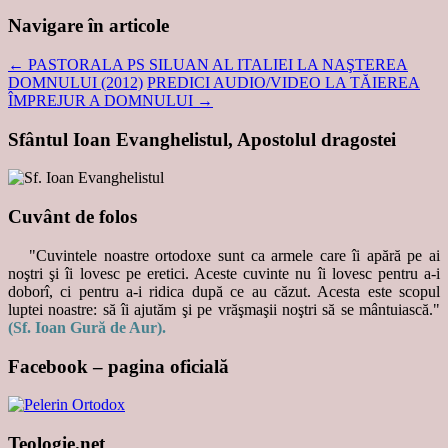
Navigare în articole
←
PASTORALA PS SILUAN AL ITALIEI LA NAŞTEREA
DOMNULUI (2012)
PREDICI AUDIO/VIDEO LA TĂIEREA
ÎMPREJUR A DOMNULUI
→
Sfântul Ioan Evanghelistul, Apostolul dragostei
Cuvânt de folos
"Cuvintele noastre ortodoxe sunt ca armele care îi apără pe ai
noştri şi îi lovesc pe eretici. Aceste cuvinte nu îi lovesc pentru a-i
doborî, ci pentru a-i ridica după ce au căzut. Acesta este scopul
luptei noastre: să îi ajutăm şi pe vrăşmaşii noştri să se mântuiască."
(Sf. Ioan Gură de Aur).
Facebook – pagina oficială
Teologie.net