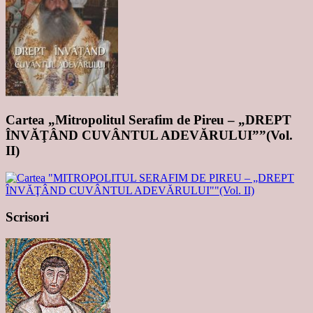
Cartea „Mitropolitul Serafim de Pireu – „DREPT
ÎNVĂŢÂND CUVÂNTUL ADEVĂRULUI””(Vol.
II)
Scrisori