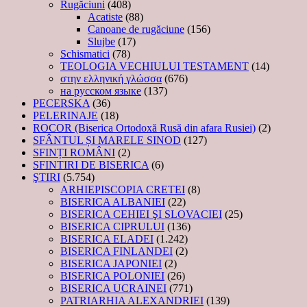
Rugăciuni
(408)
Acatiste
(88)
Canoane de rugăciune
(156)
Slujbe
(17)
Schismatici
(78)
TEOLOGIA VECHIULUI TESTAMENT
(14)
στην ελληνική γλώσσα
(676)
на русском языке
(137)
PECERSKA
(36)
PELERINAJE
(18)
ROCOR (Biserica Ortodoxă Rusă din afara Rusiei)
(2)
SFÂNTUL ȘI MARELE SINOD
(127)
SFINȚI ROMÂNI
(2)
SFINTIRI DE BISERICA
(6)
ŞTIRI
(5.754)
ARHIEPISCOPIA CRETEI
(8)
BISERICA ALBANIEI
(22)
BISERICA CEHIEI ŞI SLOVACIEI
(25)
BISERICA CIPRULUI
(136)
BISERICA ELADEI
(1.242)
BISERICA FINLANDEI
(2)
BISERICA JAPONIEI
(2)
BISERICA POLONIEI
(26)
BISERICA UCRAINEI
(771)
PATRIARHIA ALEXANDRIEI
(139)