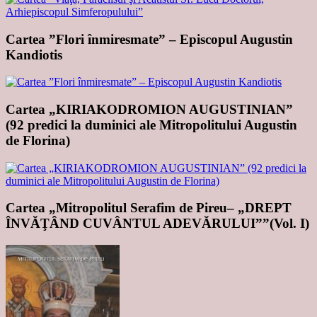
Cartea ”Flori înmiresmate” – Episcopul Augustin
Kandiotis
Cartea „KIRIAKODROMION AUGUSTINIAN”
(92 predici la duminici ale Mitropolitului Augustin
de Florina)
Cartea „Mitropolitul Serafim de Pireu– „DREPT
ÎNVĂŢÂND CUVÂNTUL ADEVĂRULUI””(Vol. I)