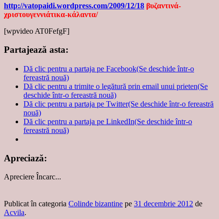
http://vatopaidi.wordpress.com/2009/12/18
βυζαντινά-
χριστουγεννιάτικα-κάλαντα/
[wpvideo AT0FefgF]
Partajează asta:
Dă clic pentru a partaja pe Facebook(Se deschide într-o
fereastră nouă)
Dă clic pentru a trimite o legătură prin email unui prieten(Se
deschide într-o fereastră nouă)
Dă clic pentru a partaja pe Twitter(Se deschide într-o fereastră
nouă)
Dă clic pentru a partaja pe LinkedIn(Se deschide într-o
fereastră nouă)
Apreciază:
Apreciere
Încarc...
Publicat în categoria
Colinde bizantine
pe
31 decembrie 2012
de
Acvila
.