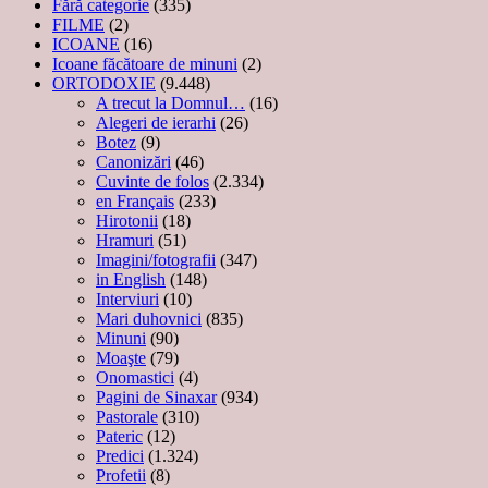
Fără categorie
(335)
FILME
(2)
ICOANE
(16)
Icoane făcătoare de minuni
(2)
ORTODOXIE
(9.448)
A trecut la Domnul…
(16)
Alegeri de ierarhi
(26)
Botez
(9)
Canonizări
(46)
Cuvinte de folos
(2.334)
en Français
(233)
Hirotonii
(18)
Hramuri
(51)
Imagini/fotografii
(347)
in English
(148)
Interviuri
(10)
Mari duhovnici
(835)
Minuni
(90)
Moaşte
(79)
Onomastici
(4)
Pagini de Sinaxar
(934)
Pastorale
(310)
Pateric
(12)
Predici
(1.324)
Profetii
(8)