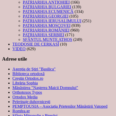
PATRIARHIA ANTIOHIEI
(166)
PATRIARHIA BULGARIEI
(139)
PATRIARHIA ECUMENICĂ
(334)
PATRIARHIA GEORGIEI
(105)
PATRIARHIA IERUSALIMULUI
(251)
PATRIARHIA MOSCOVEI
(939)
PATRIARHIA ROMÂNIEI
(960)
PATRIARHIA SERBIEI
(171)
SFÂNTUL MUNTE ATHOS
(249)
TEODOSIE DE CERKASÎ
(10)
VIDEO
(629)
Adrese utile
Agenţia de Ştiri "Basilica"
Biblioteca ortodoxă
Creştin Ortodox.ro
Librăria Sophia
Mănăstirea "Naşterea Maicii Domnului"
Orthotoxos Typos
Ortodox Media
Pelerinaje duhovnicești
PEMPTOUSIA – Asociația Prietenilor Mănăstirii Vatoped
Romfea.gr
Sfânta Mitropolie a Pireului