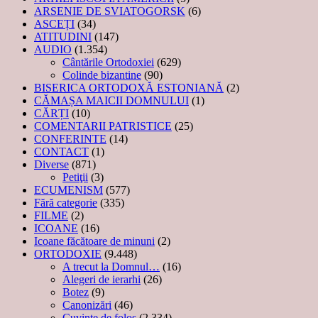
ARSENIE DE SVIATOGORSK
(6)
ASCEȚI
(34)
ATITUDINI
(147)
AUDIO
(1.354)
Cântările Ortodoxiei
(629)
Colinde bizantine
(90)
BISERICA ORTODOXĂ ESTONIANĂ
(2)
CĂMAȘA MAICII DOMNULUI
(1)
CĂRȚI
(10)
COMENTARII PATRISTICE
(25)
CONFERINTE
(14)
CONTACT
(1)
Diverse
(871)
Petiţii
(3)
ECUMENISM
(577)
Fără categorie
(335)
FILME
(2)
ICOANE
(16)
Icoane făcătoare de minuni
(2)
ORTODOXIE
(9.448)
A trecut la Domnul…
(16)
Alegeri de ierarhi
(26)
Botez
(9)
Canonizări
(46)
Cuvinte de folos
(2.334)