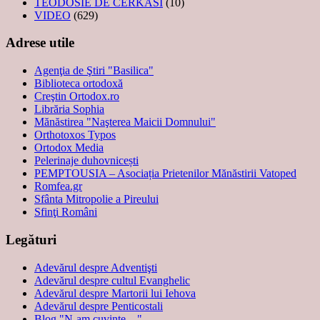
TEODOSIE DE CERKASÎ
(10)
VIDEO
(629)
Adrese utile
Agenţia de Ştiri "Basilica"
Biblioteca ortodoxă
Creştin Ortodox.ro
Librăria Sophia
Mănăstirea "Naşterea Maicii Domnului"
Orthotoxos Typos
Ortodox Media
Pelerinaje duhovnicești
PEMPTOUSIA – Asociația Prietenilor Mănăstirii Vatoped
Romfea.gr
Sfânta Mitropolie a Pireului
Sfinţi Români
Legături
Adevărul despre Adventişti
Adevărul despre cultul Evanghelic
Adevărul despre Martorii lui Iehova
Adevărul despre Penticostali
Blog "N-am cuvinte…"