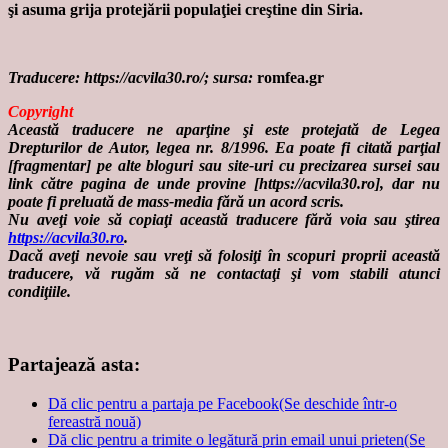
şi asuma grija protejării populaţiei creştine din Siria.
Traducere:
https://acvila30.ro
/
; sursa:
romfea.gr
Copyright
Această traducere ne aparţine şi este protejată de Legea
Drepturilor de Autor, legea nr. 8/1996. Ea poate fi citată parţial
[fragmentar] pe alte bloguri sau site-uri cu precizarea sursei sau
link către pagina de unde provine [
https://acvila30.ro
], dar nu
poate fi preluată de mass-media fără un acord scris.
Nu aveţi voie să copiaţi această traducere fără voia sau ştirea
https://acvila30.ro
.
Dacă aveţi nevoie sau vreţi să folosiţi în scopuri proprii această
traducere, vă rugăm să ne contactaţi şi vom stabili atunci
condiţiile.
Partajează asta:
Dă clic pentru a partaja pe Facebook(Se deschide într-o
fereastră nouă)
Dă clic pentru a trimite o legătură prin email unui prieten(Se