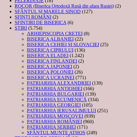
PELERINAJE
(18)
ROCOR (Biserica Ortodoxă Rusă din afara Rusiei)
(2)
SFÂNTUL ȘI MARELE SINOD
(127)
SFINȚI ROMÂNI
(2)
SFINTIRI DE BISERICA
(6)
ŞTIRI
(5.754)
ARHIEPISCOPIA CRETEI
(8)
BISERICA ALBANIEI
(22)
BISERICA CEHIEI ŞI SLOVACIEI
(25)
BISERICA CIPRULUI
(136)
BISERICA ELADEI
(1.242)
BISERICA FINLANDEI
(2)
BISERICA JAPONIEI
(2)
BISERICA POLONIEI
(26)
BISERICA UCRAINEI
(771)
PATRIARHIA ALEXANDRIEI
(139)
PATRIARHIA ANTIOHIEI
(166)
PATRIARHIA BULGARIEI
(139)
PATRIARHIA ECUMENICĂ
(334)
PATRIARHIA GEORGIEI
(105)
PATRIARHIA IERUSALIMULUI
(251)
PATRIARHIA MOSCOVEI
(939)
PATRIARHIA ROMÂNIEI
(960)
PATRIARHIA SERBIEI
(171)
SFÂNTUL MUNTE ATHOS
(249)