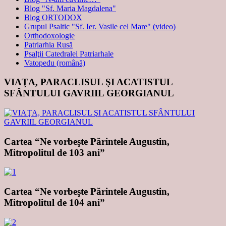
Blog "Sf. Maria Magdalena"
Blog ORTODOX
Grupul Psaltic "Sf. Ier. Vasile cel Mare" (video)
Orthodoxologie
Patriarhia Rusă
Psalţii Catedralei Patriarhale
Vatopedu (română)
VIAŢA, PARACLISUL ŞI ACATISTUL
SFÂNTULUI GAVRIIL GEORGIANUL
Cartea “Ne vorbeşte Părintele Augustin,
Mitropolitul de 103 ani”
Cartea “Ne vorbeşte Părintele Augustin,
Mitropolitul de 104 ani”