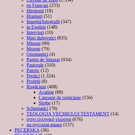
en Français
(233)
Hirotonii
(18)
Hramuri
(51)
Imagini/fotografii
(347)
in English
(148)
Interviuri
(10)
Mari duhovnici
(835)
Minuni
(90)
Moaşte
(79)
Onomastici
(4)
Pagini de Sinaxar
(934)
Pastorale
(310)
Pateric
(12)
Predici
(1.324)
Profetii
(8)
Rugăciuni
(408)
Acatiste
(88)
Canoane de rugăciune
(156)
Slujbe
(17)
Schismatici
(78)
TEOLOGIA VECHIULUI TESTAMENT
(14)
στην ελληνική γλώσσα
(676)
на русском языке
(137)
PECERSKA
(36)