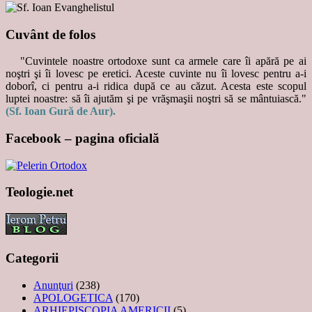
Cuvânt de folos
"Cuvintele noastre ortodoxe sunt ca armele care îi apără pe ai
noştri şi îi lovesc pe eretici. Aceste cuvinte nu îi lovesc pentru a-i
doborî, ci pentru a-i ridica după ce au căzut. Acesta este scopul
luptei noastre: să îi ajutăm şi pe vrăşmaşii noştri să se mântuiască."
(Sf. Ioan Gură de Aur).
Facebook – pagina oficială
Teologie.net
Categorii
Anunţuri
(238)
APOLOGETICA
(170)
ARHIEPISCOPIA AMERICII
(5)