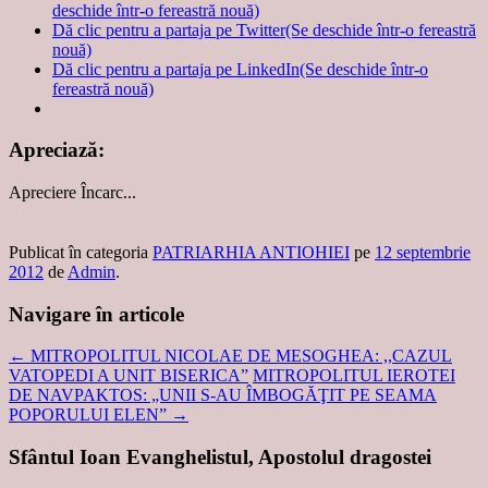
deschide într-o fereastră nouă)
Dă clic pentru a partaja pe Twitter(Se deschide într-o fereastră
nouă)
Dă clic pentru a partaja pe LinkedIn(Se deschide într-o
fereastră nouă)
Apreciază:
Apreciere
Încarc...
Publicat în categoria
PATRIARHIA ANTIOHIEI
pe
12 septembrie
2012
de
Admin
.
Navigare în articole
←
MITROPOLITUL NICOLAE DE MESOGHEA: ,,CAZUL
VATOPEDI A UNIT BISERICA”
MITROPOLITUL IEROTEI
DE NAVPAKTOS: „UNII S-AU ÎMBOGĂŢIT PE SEAMA
POPORULUI ELEN”
→
Sfântul Ioan Evanghelistul, Apostolul dragostei