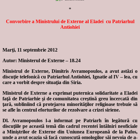
*
Convorbire a Ministrului de Externe al Eladei
cu Patriarhul
Antiohiei
Marţi, 11 septembrie 2012
Autor: Ministerul de Externe – 18.24
Ministrul de Externe, Dimitris Avramopoulos, a avut astăzi o
discuţie telefonică cu Patriarhul Antiohiei, Ignatie al IV – lea, cu
care a vorbit despre situaţia din Siria.
Ministrul de Externe a exprimat puternica solidaritate a Eladei
faţă de Patriarhie şi de comunitatea creştină greu încercată din
ţară, subliniind că protejarea minorităţilor religioase trebuie să
se afle în centrul eforturilor de rezolvare a crizei siriene.
Dl. Avramopoulos l-a informat pe Patriarh în legătură cu
discuţiile pe această temă din cadrul recentei întâlniri neoficiale
a Miniştrilor de Externe din Uniunea Europeană de la Pafos,
unde a avut ocazia să facă cunoscută omologilor săi nevoia de a-