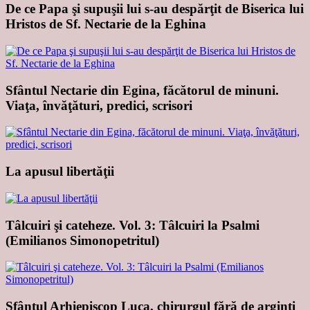
De ce Papa şi supuşii lui s-au despărţit de Biserica lui
Hristos de Sf. Nectarie de la Eghina
Sfântul Nectarie din Egina, făcătorul de minuni.
Viaţa, învăţături, predici, scrisori
La apusul libertăţii
Tâlcuiri şi cateheze. Vol. 3: Tâlcuiri la Psalmi
(Emilianos Simonopetritul)
Sfântul Arhiepiscop Luca, chirurgul fără de arginţi