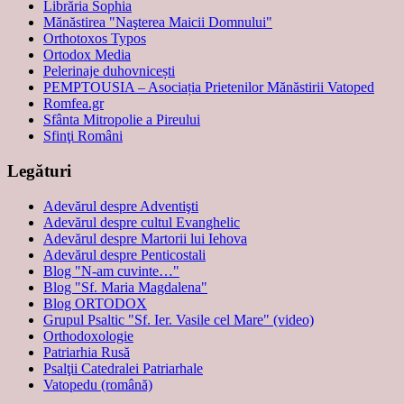
Librăria Sophia
Mănăstirea "Naşterea Maicii Domnului"
Orthotoxos Typos
Ortodox Media
Pelerinaje duhovnicești
PEMPTOUSIA – Asociația Prietenilor Mănăstirii Vatoped
Romfea.gr
Sfânta Mitropolie a Pireului
Sfinţi Români
Legături
Adevărul despre Adventişti
Adevărul despre cultul Evanghelic
Adevărul despre Martorii lui Iehova
Adevărul despre Penticostali
Blog "N-am cuvinte…"
Blog "Sf. Maria Magdalena"
Blog ORTODOX
Grupul Psaltic "Sf. Ier. Vasile cel Mare" (video)
Orthodoxologie
Patriarhia Rusă
Psalţii Catedralei Patriarhale
Vatopedu (română)