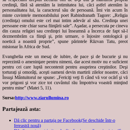
credinţă, fără să atentăm la intimitatea lui, căci astfel atentăm la
personalitatea lui, la caracterul său de persoană. Îmi vin acum în
minte cuvintele memorabilului poet Rabindranath Tagore: „Religia
(credinţa) omului este cel mai intim adevăr al său. Credinţa unei
persoane este chiar sursa fiinţării sale”. Aşadar, a persecuta pe cineva
din cauza religiei sau credinţei lui înseamnă a încerca de fapt să-l
dezmembrăm ca fiinţă şi, prin urmare, o înjosire ontologică şi
noetică a noastră proprie”, spune părintele Răzvan Tatu, preot
misionar în Africa de Sud.
Evanghelia este un mesaj de iubire, de pace şi de bucurie şi nu
reprezintă o ameninţare pentru nimeni, dar acest motiv nu e suficient
pentru cei care luptă necontenit pentru asuprirea creştinilor. Deşi
torturaţi şi omorâţi, aceşti oameni devin martirii zilelor noastre, căci
Însuşi Mântuitorul ne spune: „Fericiţi veţi fi când vă vor ocărî şi vă
vor prigoni şi vor zice tot cuvântul rău împotriva voastră minţind
pentru mine” (Matei 5, 11).
Sursa:
http://www.ziarullumina.ro
Partajează asta:
Dă clic pentru a partaja pe Facebook(Se deschide într-o
fereastră nouă)