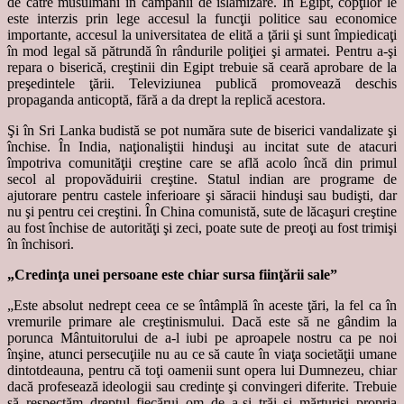
de către musulmani în campanii de islamizare. În Egipt, copţilor le
este interzis prin lege accesul la funcţii politice sau economice
importante, accesul la universitatea de elită a ţării şi sunt împiedicaţi
în mod legal să pătrundă în rândurile poliţiei şi armatei. Pentru a-şi
repara o biserică, creştinii din Egipt trebuie să ceară aprobare de la
preşedintele ţării. Televiziunea publică promovează deschis
propaganda anticoptă, fără a da drept la replică acestora.
Şi în Sri Lanka budistă se pot număra sute de biserici vandalizate şi
închise. În India, naţionaliştii hinduşi au incitat sute de atacuri
împotriva comunităţii creştine care se află acolo încă din primul
secol al propovăduirii creştine. Statul indian are programe de
ajutorare pentru castele inferioare şi săracii hinduşi sau budişti, dar
nu şi pentru cei creştini. În China comunistă, sute de lăcaşuri creştine
au fost închise de autorităţi şi zeci, poate sute de preoţi au fost trimişi
în închisori.
„Credinţa unei persoane este chiar sursa fiinţării sale”
„Este absolut nedrept ceea ce se întâmplă în aceste ţări, la fel ca în
vremurile primare ale creştinismului. Dacă este să ne gândim la
porunca Mântuitorului de a-l iubi pe aproapele nostru ca pe noi
înşine, atunci persecuţiile nu au ce să caute în viaţa societăţii umane
dintotdeauna, pentru că toţi oamenii sunt opera lui Dumnezeu, chiar
dacă profesează ideologii sau credinţe şi convingeri diferite. Trebuie
să respectăm dreptul fiecărui om de a-şi trăi şi mărturisi propria