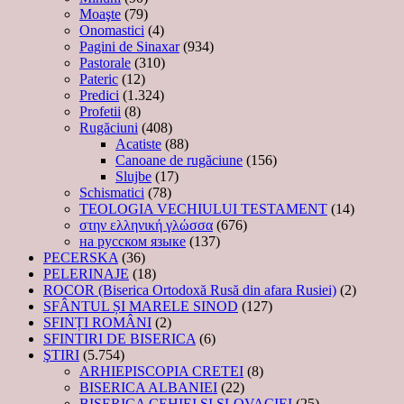
Moaşte
(79)
Onomastici
(4)
Pagini de Sinaxar
(934)
Pastorale
(310)
Pateric
(12)
Predici
(1.324)
Profetii
(8)
Rugăciuni
(408)
Acatiste
(88)
Canoane de rugăciune
(156)
Slujbe
(17)
Schismatici
(78)
TEOLOGIA VECHIULUI TESTAMENT
(14)
στην ελληνική γλώσσα
(676)
на русском языке
(137)
PECERSKA
(36)
PELERINAJE
(18)
ROCOR (Biserica Ortodoxă Rusă din afara Rusiei)
(2)
SFÂNTUL ȘI MARELE SINOD
(127)
SFINȚI ROMÂNI
(2)
SFINTIRI DE BISERICA
(6)
ŞTIRI
(5.754)
ARHIEPISCOPIA CRETEI
(8)
BISERICA ALBANIEI
(22)
BISERICA CEHIEI ŞI SLOVACIEI
(25)