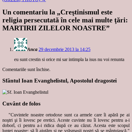
Un comentariu la „
Creştinismul este
religia persecutată în cele mai multe ţări:
MARTIRII ZILELOR NOASTRE
”
Anca
29 decembrie 2013 la 14:25
eu sunt crestin si orice mi sar intimpla la isus nu voi renunta
Comentariile sunt închise.
Sfântul Ioan Evanghelistul, Apostolul dragostei
Cuvânt de folos
"Cuvintele noastre ortodoxe sunt ca armele care îi apără pe ai
noştri şi îi lovesc pe eretici. Aceste cuvinte nu îi lovesc pentru a-i
doborî, ci pentru a-i ridica după ce au căzut. Acesta este scopul
luptei noastre: să îi ajutăm şi pe vrăşmaşii noştri să se mântuiască."