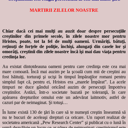
MARTIRII ZILELOR NOASTRE
Chiar dacă cei mai mulţi au auzit doar despre persecuţiile
creştinilor din primele secole, în zilele noastre mor pentru
Hristos, poate, tot la fel de mulţi oameni. Urmăriţi, bătuţi,
reţinuţi de forţele de poliţie, închişi, alungaţi din casele lor şi
omorâţi, creştinii din zilele noastre încă îşi mai dau viaţa pentru
credinţa lor.
Au existat dintotdeauna oameni pentru care credinţa este cea mai
mare comoară. Încă mai auzim pe la şcoală cum mii de creştini au
fost hăituiţi, torturaţi şi ucişi în timpul împăraţilor romani pentru
simplul fapt că, pentru ei, Hristos era „marele Împărat”. La acele
timpuri ne duce gândul oricând auzim de persecuţii împotriva
creştinilor. Astăzi, într-o societate bazată pe toleranţă, în care
apărarea drepturilor omului este un adevărat laitmotiv, astfel de
cazuri par de neimaginat. Şi totuşi…
În lume există 130 de ţări în care să te numeşti creştin înseamnă să
nu te bucuri de aceleaşi drepturi ca oricare. Un raport realizat de
societatea americană „Pew Research Center” şi publicat cu o lună în
urmă dezvăluie un lucru ce ar părea de neimaginat: creştinismul este