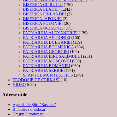
BISERICA CIPRULUI
(136)
BISERICA ELADEI
(1.242)
BISERICA FINLANDEI
(2)
BISERICA JAPONIEI
(2)
BISERICA POLONIEI
(26)
BISERICA UCRAINEI
(771)
PATRIARHIA ALEXANDRIEI
(139)
PATRIARHIA ANTIOHIEI
(166)
PATRIARHIA BULGARIEI
(139)
PATRIARHIA ECUMENICĂ
(334)
PATRIARHIA GEORGIEI
(105)
PATRIARHIA IERUSALIMULUI
(251)
PATRIARHIA MOSCOVEI
(939)
PATRIARHIA ROMÂNIEI
(960)
PATRIARHIA SERBIEI
(171)
SFÂNTUL MUNTE ATHOS
(249)
TEODOSIE DE CERKASÎ
(10)
VIDEO
(629)
Adrese utile
Agenţia de Ştiri "Basilica"
Biblioteca ortodoxă
Creştin Ortodox.ro