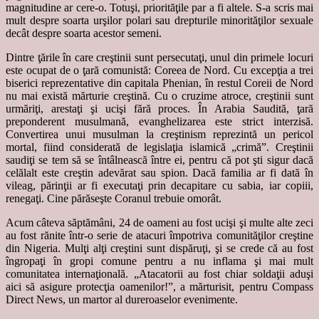
magnitudine ar cere-o. Totuşi, priorităţile par a fi altele. S-a scris mai
mult despre soarta urşilor polari sau drepturile minorităţilor sexuale
decât despre soarta acestor semeni.
Dintre ţările în care creştinii sunt persecutaţi, unul din primele locuri
este ocupat de o ţară comunistă: Coreea de Nord. Cu excepţia a trei
biserici reprezentative din capitala Phenian, în restul Coreii de Nord
nu mai există mărturie creştină. Cu o cruzime atroce, creştinii sunt
urmăriţi, arestaţi şi ucişi fără proces. În Arabia Saudită, ţară
preponderent musulmană, evanghelizarea este strict interzisă.
Convertirea unui musulman la creştinism reprezintă un pericol
mortal, fiind considerată de legislaţia islamică „crimă”. Creştinii
saudiţi se tem să se întâlnească între ei, pentru că pot şti sigur dacă
celălalt este creştin adevărat sau spion. Dacă familia ar fi dată în
vileag, părinţii ar fi executaţi prin decapitare cu sabia, iar copiii,
renegaţi. Cine părăseşte Coranul trebuie omorât.
Acum câteva săptămâni, 24 de oameni au fost ucişi şi multe alte zeci
au fost rănite într-o serie de atacuri împotriva comunităţilor creştine
din Nigeria. Mulţi alţi creştini sunt dispăruţi, şi se crede că au fost
îngropaţi în gropi comune pentru a nu inflama şi mai mult
comunitatea internaţională. „Atacatorii au fost chiar soldaţii aduşi
aici să asigure protecţia oamenilor!”, a mărturisit, pentru Compass
Direct News, un martor al dureroaselor evenimente.