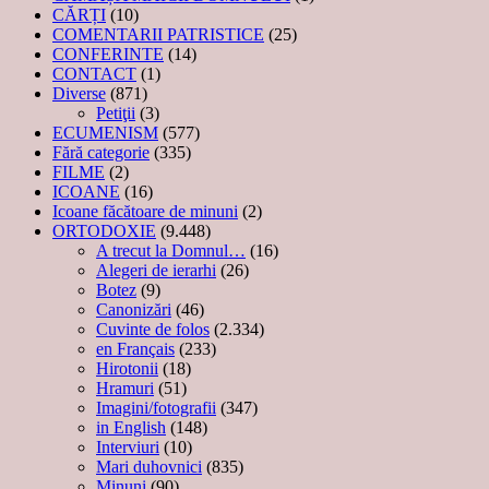
CĂRȚI
(10)
COMENTARII PATRISTICE
(25)
CONFERINTE
(14)
CONTACT
(1)
Diverse
(871)
Petiţii
(3)
ECUMENISM
(577)
Fără categorie
(335)
FILME
(2)
ICOANE
(16)
Icoane făcătoare de minuni
(2)
ORTODOXIE
(9.448)
A trecut la Domnul…
(16)
Alegeri de ierarhi
(26)
Botez
(9)
Canonizări
(46)
Cuvinte de folos
(2.334)
en Français
(233)
Hirotonii
(18)
Hramuri
(51)
Imagini/fotografii
(347)
in English
(148)
Interviuri
(10)
Mari duhovnici
(835)
Minuni
(90)