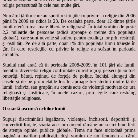
religia persecutată în cele mai multe ţări.
Numărul ţărilor care au sporit restricţiile cu privire la religie din 2006
până în 2009 se ridică la 23. De cealaltă parte, doar 12 dintre ţările
lumii oferă o mai mare libertate religioasă. În total vorbim de peste
2,2 miliarde de persoane (adică aproape o treime din populaţia
globală), care sunt nevoite să sufere pentru credinţa lor prin restricţii
şi ostilităţi. Pe de altă parte, doar 1% din populaţia lumii trăieşte în
ţări în care restricţiile cu privire la religie au scăzut în perioada
amintită.
Studiul mai arată că în perioada 2008-2009, în 101 ţări ale lumii,
membrii diverselor religii confruntate cu restricţii şi persecuţii au fost
omorâţi, bătuţi, reţinuţi de forţele de poliţie, închişi, alungaţi din
casele şi de pe proprietăţile lor. În aproape trei sferturi dintre ţările
lumii, indivizi sau grupări au comis acte de violenţă motivate de ura
religioasă şi justificate, în unele cazuri, prin legile care restrâng
libertăţile religioase.
O soartă ascunsă ochilor lumii
Supuşi discriminării legalizate, violenţei, închisorii, deportării şi
convertirii forţate, soarta acestor oameni rămâne un secret bine ferit
de atenţia opiniei publice globale. Tema nu face niciodată prima
pagină a marilor publicaţii, deşi vorbim de un fenomen a cărui