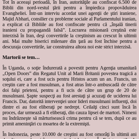
Tot în aceeaşi perioadă, în Iran, autorităţile au confiscat 6.500 de
Biblii din nord-vestul ţării pentru a împiedica propovăduirea
Evangheliei. Într-un interviu acordat unei agenţii de ştiri iraniene,
Majid Abhari, consilier cu probleme sociale al Parlamentului iranian,
a explicat că Bibliile au fost confiscate pentru că „înşală tinerii
iranieni cu propagandă falsă”. Lucrarea misionară creştină este
interzisă în Iran, deşi convertirile la creştinism au crescut în ultimii
ani. Mai multe biserici milenare din ţară au fost închise pentru a
descuraja convertirile, iar construirea altora noi este strict interzisă.
Martorii se tem…
În Uganda, o soţie îndurerată a povestit pentru Agenţia umanitară
„Open Doors” din Regatul Unit al Marii Britanii povestea tragică a
soţului ei, care a fost ucis pentru Hristos acum un an. Francis, un
creştin care a fost musulman, a fost atras într-o ambuscadă de către
doi falşi prieteni, pentru a fi ucis de către un grup de 20 de
musulmani. Şapte suspecţi au fost arestaţi şi acuzaţi de uciderea lui
Francis. Dar, datorită intervenţiei unor lideri musulmani influenţi, doi
dintre ei au fost eliberaţi pe nedrept. Ceilalţi cinci sunt încă în
proces, dar urmează a fi eliberaţi, din cauza lipsei de martori. Nimeni
nu îndrăzneşte să mărturisească crima pentru că se tem, după ce au
primit ameninţări cu moartea de la extremişti.
În Indonezia, peste 10.000 de creştini au fost omorâţi în ultimii ani