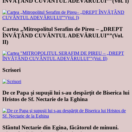
ÎNVĂŢÂND CUVÂNTUL ADEVĂRULUI””(Vol. I)
Cartea „Mitropolitul Serafim de Pireu – „DREPT
ÎNVĂŢÂND CUVÂNTUL ADEVĂRULUI””(Vol.
II)
Scrisori
De ce Papa şi supuşii lui s-au despărţit de Biserica lui
Hristos de Sf. Nectarie de la Eghina
Sfântul Nectarie din Egina, făcătorul de minuni.