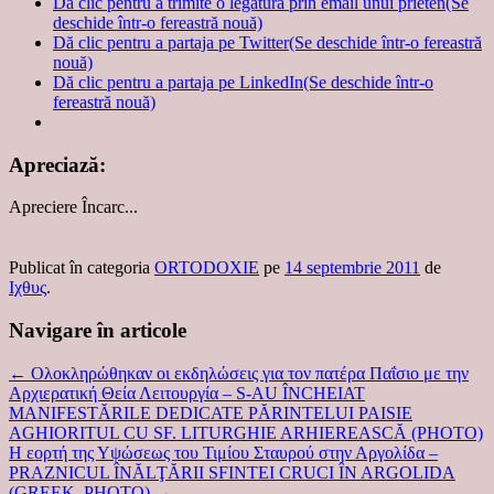
Dă clic pentru a trimite o legătură prin email unui prieten(Se
deschide într-o fereastră nouă)
Dă clic pentru a partaja pe Twitter(Se deschide într-o fereastră
nouă)
Dă clic pentru a partaja pe LinkedIn(Se deschide într-o
fereastră nouă)
Apreciază:
Apreciere
Încarc...
Publicat în categoria
ORTODOXIE
pe
14 septembrie 2011
de
Ιχθυς
.
Navigare în articole
←
Ολοκληρώθηκαν οι εκδηλώσεις για τον πατέρα Παΐσιο με την
Αρχιερατική Θεία Λειτουργία – S-AU ÎNCHEIAT
MANIFESTĂRILE DEDICATE PĂRINTELUI PAISIE
AGHIORITUL CU SF. LITURGHIE ARHIEREASCĂ (PHOTO)
Η εορτή της Υψώσεως του Τιμίου Σταυρού στην Αργολίδα –
PRAZNICUL ÎNĂLŢĂRII SFINTEI CRUCI ÎN ARGOLIDA
(GREEK, PHOTO)
→