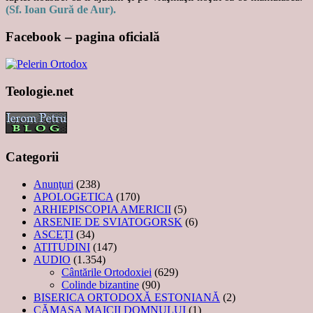
(Sf. Ioan Gură de Aur).
Facebook – pagina oficială
Teologie.net
Categorii
Anunţuri
(238)
APOLOGETICA
(170)
ARHIEPISCOPIA AMERICII
(5)
ARSENIE DE SVIATOGORSK
(6)
ASCEȚI
(34)
ATITUDINI
(147)
AUDIO
(1.354)
Cântările Ortodoxiei
(629)
Colinde bizantine
(90)
BISERICA ORTODOXĂ ESTONIANĂ
(2)
CĂMAȘA MAICII DOMNULUI
(1)