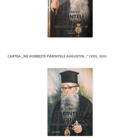
CARTEA „NE VORBEŞTE PĂRINTELE AUGUSTIN…” (VOL. XIII)