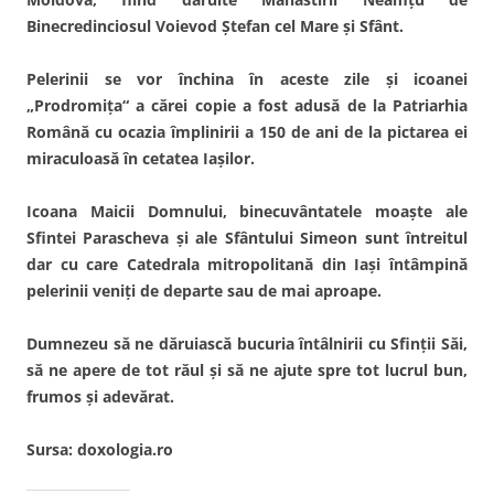
Binecredinciosul Voievod Ştefan cel Mare şi Sfânt.
Pelerinii se vor închina în aceste zile şi icoanei
„Prodromiţa“ a cărei copie a fost adusă de la Patriarhia
Română cu ocazia împlinirii a 150 de ani de la pictarea ei
miraculoasă în cetatea Iaşilor.
Icoana Maicii Domnului, binecuvântatele moaşte ale
Sfintei Parascheva şi ale Sfântului Simeon sunt întreitul
dar cu care Catedrala mitropolitană din Iaşi întâmpină
pelerinii veniţi de departe sau de mai aproape.
Dumnezeu să ne dăruiască bucuria întâlnirii cu Sfinţii Săi,
să ne apere de tot răul şi să ne ajute spre tot lucrul bun,
frumos şi adevărat.
Sursa: doxologia.ro