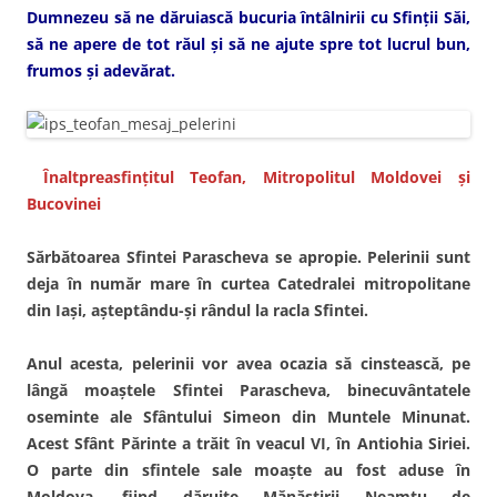
Dumnezeu să ne dăruiască bucuria întâlnirii cu Sfinţii Săi,
să ne apere de tot răul şi să ne ajute spre tot lucrul bun,
frumos şi adevărat.
Înaltpreasfințitul Teofan, Mitropolitul Moldovei și
Bucovinei
Sărbătoarea Sfintei Parascheva se apropie. Pelerinii sunt
deja în număr mare în curtea Catedralei mitropolitane
din Iaşi, aşteptându-şi rândul la racla Sfintei.
Anul acesta, pelerinii vor avea ocazia să cinstească, pe
lângă moaştele Sfintei Parascheva, binecuvântatele
oseminte ale Sfântului Simeon din Muntele Minunat.
Acest Sfânt Părinte a trăit în veacul VI, în Antiohia Siriei.
O parte din sfintele sale moaşte au fost aduse în
Moldova, fiind dăruite Mănăstirii Neamţu de