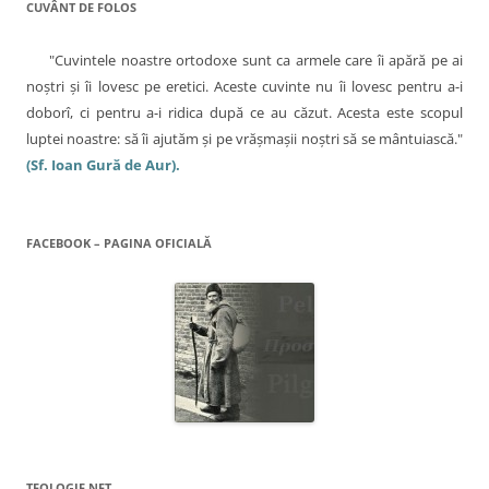
e
s
CUVÂNT DE FOLOS
t
r
ă
n
"Cuvintele noastre ortodoxe sunt ca armele care îi apără pe ai
o
u
noştri şi îi lovesc pe eretici. Aceste cuvinte nu îi lovesc pentru a-i
ă
)
doborî, ci pentru a-i ridica după ce au căzut. Acesta este scopul
luptei noastre: să îi ajutăm şi pe vrăşmaşii noştri să se mântuiască."
(Sf. Ioan Gură de Aur).
FACEBOOK – PAGINA OFICIALĂ
TEOLOGIE.NET