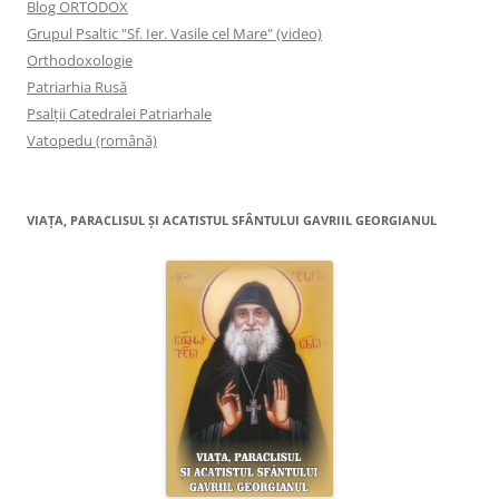
Blog ORTODOX
Grupul Psaltic "Sf. Ier. Vasile cel Mare" (video)
Orthodoxologie
Patriarhia Rusă
Psalţii Catedralei Patriarhale
Vatopedu (română)
VIAŢA, PARACLISUL ŞI ACATISTUL SFÂNTULUI GAVRIIL GEORGIANUL