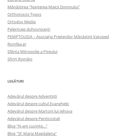
Mănăstirea "Naşterea Maicii Domnului"
Orthotoxos Typos
Ortodox Media
Pelerinaje duhovnicești
PEMPTOUSIA – Asociația Prietenilor Mănăstirii Vatoped
Romfea.gr
Sfânta Mitropolie a Pireului
Sfinţi Români
LEGĂTURI
Adevărul despre Adventişti
Adevărul despre cultul Evanghelic
Adevărul despre Martorii lui Iehova
Adevărul despre Penticostali
Blog "N-am cuvinte…"
Blog "Sf. Maria Magdalena"