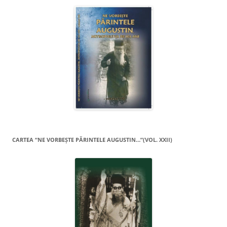
CARTEA “NE VORBEŞTE PĂRINTELE AUGUSTIN…”(VOL. XXII)