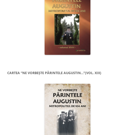
CARTEA “NE VORBEŞTE PĂRINTELE AUGUSTIN…”(VOL. XIX)