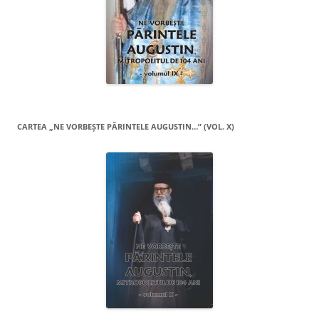
CARTEA „NE VORBEŞTE PĂRINTELE AUGUSTIN…” (VOL. X)