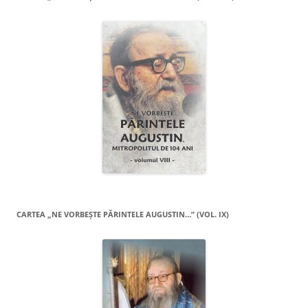
CARTEA „NE VORBEŞTE PĂRINTELE AUGUSTIN…” (VOL. IX)