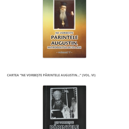
CARTEA “NE VORBEŞTE PĂRINTELE AUGUSTIN…” (VOL. VI)