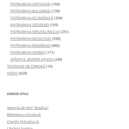
PATRIARHIA ANTIOHIEI
(166)
PATRIARHIA BULGARIEI
(139)
PATRIARHIA ECUMENICĂ
(334)
PATRIARHIA GEORGIEI
(105)
PATRIARHIA IERUSALIMULUI
(251)
PATRIARHIA MOSCOVEI
(939)
PATRIARHIA ROMÂNIEI
(960)
PATRIARHIA SERBIEI
(171)
SFÂNTUL MUNTE ATHOS
(249)
TEODOSIE DE CERKASÎ
(10)
VIDEO
(629)
ADRESE UTILE
Agenţia de Ştiri "Basilica"
Biblioteca ortodoxă
Creştin Ortodox.ro
Librăria Sophia