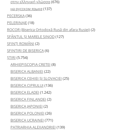
στην ελληνική γλώσσα
(676)
на русском языке
(137)
PECERSKA
(36)
PELERINAJE
(18)
ROCOR (Biserica Ortodoxă Rusă din afara Rusiei)
(2)
SFÂNTUL ȘI MARELE SINOD
(127)
SFINȚI ROMÂNI
(2)
SFINTIRI DE BISERICA
(6)
ŞTIRI
(5.754)
ARHIEPISCOPIA CRETEI
(8)
BISERICA ALBANIEI
(22)
BISERICA CEHIEI ŞI SLOVACIEI
(25)
BISERICA CIPRULUI
(136)
BISERICA ELADEI
(1.242)
BISERICA FINLANDEI
(2)
BISERICA JAPONIEI
(2)
BISERICA POLONIEI
(26)
BISERICA UCRAINEI
(771)
PATRIARHIA ALEXANDRIEI
(139)