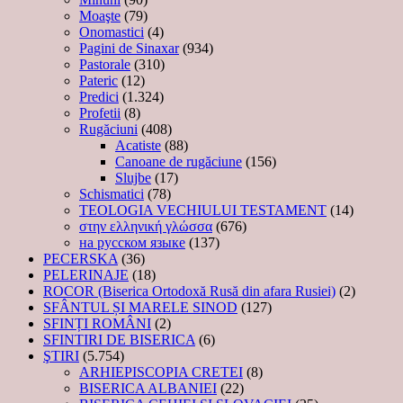
Moaşte
(79)
Onomastici
(4)
Pagini de Sinaxar
(934)
Pastorale
(310)
Pateric
(12)
Predici
(1.324)
Profetii
(8)
Rugăciuni
(408)
Acatiste
(88)
Canoane de rugăciune
(156)
Slujbe
(17)
Schismatici
(78)
TEOLOGIA VECHIULUI TESTAMENT
(14)
στην ελληνική γλώσσα
(676)
на русском языке
(137)
PECERSKA
(36)
PELERINAJE
(18)
ROCOR (Biserica Ortodoxă Rusă din afara Rusiei)
(2)
SFÂNTUL ȘI MARELE SINOD
(127)
SFINȚI ROMÂNI
(2)
SFINTIRI DE BISERICA
(6)
ŞTIRI
(5.754)
ARHIEPISCOPIA CRETEI
(8)
BISERICA ALBANIEI
(22)