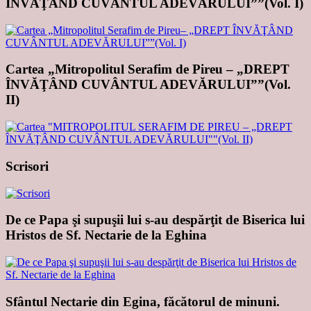
ÎNVĂŢÂND CUVÂNTUL ADEVĂRULUI””(Vol. I)
Cartea „Mitropolitul Serafim de Pireu – „DREPT
ÎNVĂŢÂND CUVÂNTUL ADEVĂRULUI””(Vol.
II)
Scrisori
De ce Papa şi supuşii lui s-au despărţit de Biserica lui
Hristos de Sf. Nectarie de la Eghina
Sfântul Nectarie din Egina, făcătorul de minuni.