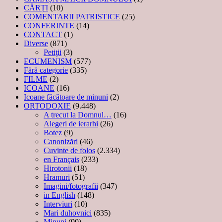
CĂRȚI
(10)
COMENTARII PATRISTICE
(25)
CONFERINTE
(14)
CONTACT
(1)
Diverse
(871)
Petiţii
(3)
ECUMENISM
(577)
Fără categorie
(335)
FILME
(2)
ICOANE
(16)
Icoane făcătoare de minuni
(2)
ORTODOXIE
(9.448)
A trecut la Domnul…
(16)
Alegeri de ierarhi
(26)
Botez
(9)
Canonizări
(46)
Cuvinte de folos
(2.334)
en Français
(233)
Hirotonii
(18)
Hramuri
(51)
Imagini/fotografii
(347)
in English
(148)
Interviuri
(10)
Mari duhovnici
(835)
Minuni
(90)