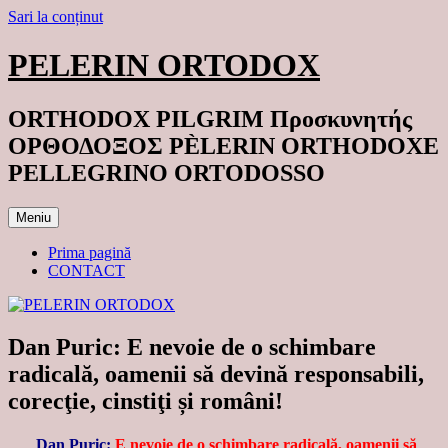
Sari la conținut
PELERIN ORTODOX
ORTHODOX PILGRIM Προσκυνητής
ΟΡΘΟΔΟΞΟΣ PÈLERIN ORTHODOXE
PELLEGRINO ORTODOSSO
Meniu
Prima pagină
CONTACT
Dan Puric: E nevoie de o schimbare
radicală, oamenii să devină responsabili,
corecţie, cinstiţi și români!
Dan Puric:
E nevoie de o schimbare radicală, oamenii să