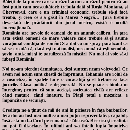
Băieţii de la putere care au căzut acum au căzut pentru că au
fost puţin cam neascultători: trebuia dată și Roşia Montana, şi
Chevron-ul, care e un criminal economic, trebuia să-şi facă
treaba, şi ceea ce s-a găsit în Marea Neagră… Ţara trebuie
devastată de prădătorii din jurul nostru, există o ocultă
internaţională.
România are nevoie de oameni de un anumit calibru. În ţara
asta există oameni de mare valoare care trebuie să-şi asume
vocaţional condiţia de român! S-a dat cu un spray paralizant ca
să se creadă că, dacă eşti naţionalist, înseamnă că eşti xenofob,
şovin, antisemit şi te paralizează în mişcări. Nu mai ai voie să-ţi
iubeşti România!
Noi ne-am pierdut demnitatea, deşi suntem neam voievodal. Ce
avem noi acum sunt chestii de împrumut. Iohannis are rolul de
a cosmetiza, în spatele lui e o caracatiţă şi el trebuie să facă
jocurile. Clasa politică e degenerată. Nu se poate schimba în
întregime, pentru că sunt aceiaşi, societatea civilă are reflexe
când mature, când imature, în Piaţă totul e mozaicat, e
împânzită de securişti.
Credinţa ne-a ţinut de mii de ani în picioare în faţa barbarilor.
Ierarhii au fost mai mult sau mai puţin reprezentativi, capabili,
însă asta nu l-a făcut pe român să slăbească. Biserica şi credinţa
nu pot fi disociate. În ultimii ani s-a întețit lupta împotriva