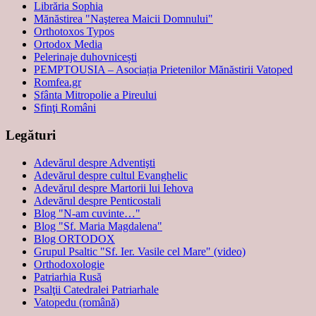
Librăria Sophia
Mănăstirea "Naşterea Maicii Domnului"
Orthotoxos Typos
Ortodox Media
Pelerinaje duhovnicești
PEMPTOUSIA – Asociația Prietenilor Mănăstirii Vatoped
Romfea.gr
Sfânta Mitropolie a Pireului
Sfinţi Români
Legături
Adevărul despre Adventişti
Adevărul despre cultul Evanghelic
Adevărul despre Martorii lui Iehova
Adevărul despre Penticostali
Blog "N-am cuvinte…"
Blog "Sf. Maria Magdalena"
Blog ORTODOX
Grupul Psaltic "Sf. Ier. Vasile cel Mare" (video)
Orthodoxologie
Patriarhia Rusă
Psalţii Catedralei Patriarhale
Vatopedu (română)