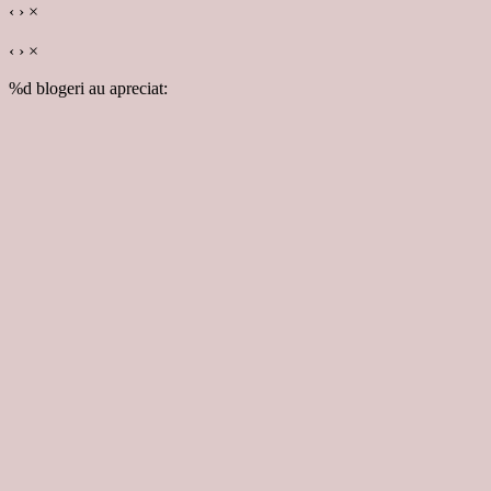
‹
›
×
‹
›
×
%d
blogeri au apreciat: