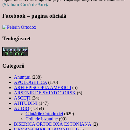
(Sf. Ioan Gură de Aur).
Facebook – pagina oficială
Teologie.net
Categorii
Anunţuri
(238)
APOLOGETICA
(170)
ARHIEPISCOPIA AMERICII
(5)
ARSENIE DE SVIATOGORSK
(6)
ASCEȚI
(34)
ATITUDINI
(147)
AUDIO
(1.354)
Cântările Ortodoxiei
(629)
Colinde bizantine
(90)
BISERICA ORTODOXĂ ESTONIANĂ
(2)
CĂMAȘA MAICII DOMNULUI
(1)