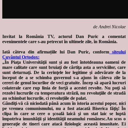
de Andrei Nicolae
Invitat la România TV, actorul Dan Puric a comentat
evenimentele care s-au petrecut în ultimele zile, în România.
Iată câteva din afirmațiile lui Dan Puric, conform
siteului
Cuvântul Ortodox:
„În Piaţa Universităţii sunt și au fost întotdeauna oameni de
mare calitate care sunt bruiaţi de cârtiţa asta a serviciilor, care
sunt deturnaţi. De la cerinţele lor legitime și adevărate de la
început de a se schimba guvernul s-a ajuns în câteva zile la
cereri de genul locurilor de veci gratuite. Încep să apară lucruri
colaterale care rup linia de forţă a acestei revolte. Nu poţi să
rezolvi lucrurile cu temperatura străzii, nu revoluţiile de stradă
au schimbat lucrurile, ci revoluțiile de palat.
Gândiţi-vă că niciodată până acum în istoria acestui popor, nici
pe vremea comunismului, nu a fost atacată Biserica făţiş! În
clipa în care se cere o şcoală laică şi un stat laic se luptă
împotriva imunităţii şi identităţii neamului românesc.Au scos o
generaţie de tineri care atacă fiziologic această imunitate. Ei