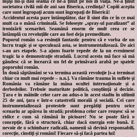
înşişi nu-şi dau seama ce ne-a ţinut pe noi în viaţă. Ne-a ţinut
societatea civilă mii de ani sau Biserica, credinţa? Copiii aceştia
care sunt îngropaţi acum sunt îngropaţi de Biserică!
Accidentul acesta pare întâmplător, dar îl simt din ce în ce mai
mult ca o mână criminală. Se foloseşte „spray-ul paralizant” al
ironizării scenaritei. Seamănă enorm de mult ceea ce se
întâmplă cu revoluţiile care au fost deja premeditate.
Poporul român s-a resimțit fantastic pentru că e vorba de un
lucru tragic şi se speculează asta, se instrumentalizează. De aici
s-au ars etapele. S-a ajuns foarte repede de la un eveniment
tragic la o demonstraţie stradală. Lucrul acesta mă face să mă
gândesc că se încearcă un fel de primăvară arabă pe spatele
poporului român.
În două săptămâni se va termina această revoluţie [s-a terminat
chiar cu mult mai repede – n.n.]. Va rămâne trauma în suflete şi
România va rămâne la mâna ocultei internaţionale și a
derbedeilor. Trebuie maturitate politică, conştiinţă și decizie.
Ţara e în mâinile celor care au adus-o în acest stadiu în ultimii
25 de ani, ţara e într-o catastrofă morală şi socială. Cei care
instrumentalizează protestele sunt pregătiţi pentru orice
scenariu ar apărea în stradă; problema celor care reuşesc să se
ridice e cum să rămână în picioare! Nu se poate fără o
concepţie, fără o structură, chiar dacă energia este bună. E
nevoie de o schimbare radicală, oamenii să devină responsabili,
corecţie, cinstiţi și români! Fiecare să-şi facă partea lui!