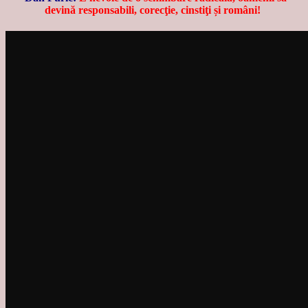
devină responsabili, corecţie, cinstiţi și români!