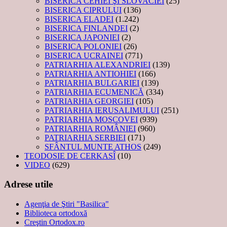
BISERICA CEHIEI ŞI SLOVACIEI
(25)
BISERICA CIPRULUI
(136)
BISERICA ELADEI
(1.242)
BISERICA FINLANDEI
(2)
BISERICA JAPONIEI
(2)
BISERICA POLONIEI
(26)
BISERICA UCRAINEI
(771)
PATRIARHIA ALEXANDRIEI
(139)
PATRIARHIA ANTIOHIEI
(166)
PATRIARHIA BULGARIEI
(139)
PATRIARHIA ECUMENICĂ
(334)
PATRIARHIA GEORGIEI
(105)
PATRIARHIA IERUSALIMULUI
(251)
PATRIARHIA MOSCOVEI
(939)
PATRIARHIA ROMÂNIEI
(960)
PATRIARHIA SERBIEI
(171)
SFÂNTUL MUNTE ATHOS
(249)
TEODOSIE DE CERKASÎ
(10)
VIDEO
(629)
Adrese utile
Agenţia de Ştiri "Basilica"
Biblioteca ortodoxă
Creştin Ortodox.ro