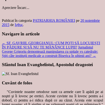
Apreciere
Încarc...
Publicat în categoria
PATRIARHIA ROMÂNIEI
pe
20 noiembrie
2015
de
Ιχθυς
.
Navigare în articole
←
SF. GAVRIIL GEORGIANUL: CUM POȚI SĂ LOCUIEȘTI
ÎN PĂDURE ȘI SĂ NU TE MĂNÂNCE LUPII?
Jurnalistul
George Grigoriu demontează manipularea cu spitale vs catedrale:
Știți câte instituții medicale a construit Biserica în ultimii ani?
→
Sfântul Ioan Evanghelistul, Apostolul dragostei
Cuvânt de folos
"Cuvintele noastre ortodoxe sunt ca armele care îi apără pe ai
noştri şi îi lovesc pe eretici. Aceste cuvinte nu îi lovesc pentru a-i
doborî, ci pentru a-i ridica după ce au căzut. Acesta este scopul
luptei noastre: să îi ajutăm şi pe vrăşmaşii noştri să se mântuiască."