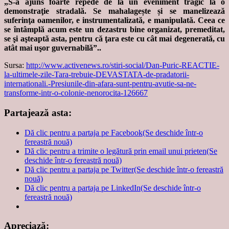
„S-a ajuns foarte repede de la un eveniment tragic la o
demonstraţie stradală. Se mahalagește și se manelizează
suferinţa oamenilor, e instrumentalizată, e manipulată. Ceea ce
se întâmplă acum este un dezastru bine organizat, premeditat,
se şi aşteaptă asta, pentru că ţara este cu cât mai degenerată, cu
atât mai uşor guvernabilă”..
Sursa:
http://www.activenews.ro/stiri-social/Dan-Puric-REACTIE-
la-ultimele-zile-Tara-trebuie-DEVASTATA-de-pradatorii-
internationali.-Presiunile-din-afara-sunt-pentru-avutie-sa-ne-
transforme-intr-o-colonie-nenorocita-126667
Partajează asta:
Dă clic pentru a partaja pe Facebook(Se deschide într-o
fereastră nouă)
Dă clic pentru a trimite o legătură prin email unui prieten(Se
deschide într-o fereastră nouă)
Dă clic pentru a partaja pe Twitter(Se deschide într-o fereastră
nouă)
Dă clic pentru a partaja pe LinkedIn(Se deschide într-o
fereastră nouă)
Apreciază: