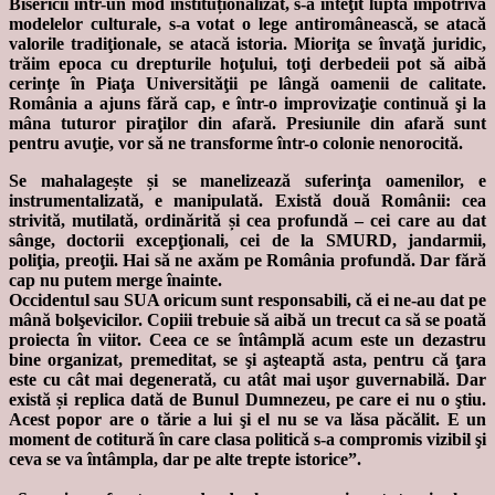
Bisericii într-un mod instituționalizat, s-a înteţit lupta împotriva
modelelor culturale, s-a votat o lege antiromânească, se atacă
valorile tradiţionale, se atacă istoria. Mioriţa se învaţă juridic,
trăim epoca cu drepturile hoţului, toţi derbedeii pot să aibă
cerinţe în Piaţa Universităţii pe lângă oamenii de calitate.
România a ajuns fără cap, e într-o improvizaţie continuă şi la
mâna tuturor piraţilor din afară. Presiunile din afară sunt
pentru avuţie, vor să ne transforme într-o colonie nenorocită.
Se mahalagește și se manelizează suferinţa oamenilor, e
instrumentalizată, e manipulată. Există două Românii: cea
strivită, mutilată, ordinărită și cea profundă – cei care au dat
sânge, doctorii excepţionali, cei de la SMURD, jandarmii,
poliţia, preoţii. Hai să ne axăm pe România profundă. Dar fără
cap nu putem merge înainte.
Occidentul sau SUA oricum sunt responsabili, că ei ne-au dat pe
mână bolşevicilor. Copiii trebuie să aibă un trecut ca să se poată
proiecta în viitor. Ceea ce se întâmplă acum este un dezastru
bine organizat, premeditat, se şi aşteaptă asta, pentru că ţara
este cu cât mai degenerată, cu atât mai uşor guvernabilă. Dar
există și replica dată de Bunul Dumnezeu, pe care ei nu o ştiu.
Acest popor are o tărie a lui şi el nu se va lăsa păcălit. E un
moment de cotitură în care clasa politică s-a compromis vizibil şi
ceva se va întâmpla, dar pe alte trepte istorice”.