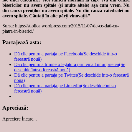
bisericilor nu avem spitale (și multe altele) așa cum vrem. Nu
din cauza preoților nu avem spitale. Nu din cauza catedralei nu
avem spitale. Căutați în alte părți vinovații.”
Sursa: https://stiolica.wordpress.com/2015/11/07/de-ce-dati-cu-
piatra-in-biserici/
Partajează asta:
Dă clic pentru a partaja pe Facebook(Se deschide într-o
fereastră nouă)
Dă clic pentru a trimite o legătură prin email unui prieten(Se
deschide într-o fereastră nouă)
Dă clic pentru a partaja pe Twitter(Se deschide într-o fereastră
nouă)
Dă clic pentru a partaja pe LinkedIn(Se deschide într-o
fereastră nouă)
Apreciază:
Apreciere
Încarc...