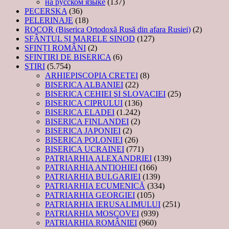
на русском языке
(137)
PECERSKA
(36)
PELERINAJE
(18)
ROCOR (Biserica Ortodoxă Rusă din afara Rusiei)
(2)
SFÂNTUL ȘI MARELE SINOD
(127)
SFINȚI ROMÂNI
(2)
SFINTIRI DE BISERICA
(6)
ŞTIRI
(5.754)
ARHIEPISCOPIA CRETEI
(8)
BISERICA ALBANIEI
(22)
BISERICA CEHIEI ŞI SLOVACIEI
(25)
BISERICA CIPRULUI
(136)
BISERICA ELADEI
(1.242)
BISERICA FINLANDEI
(2)
BISERICA JAPONIEI
(2)
BISERICA POLONIEI
(26)
BISERICA UCRAINEI
(771)
PATRIARHIA ALEXANDRIEI
(139)
PATRIARHIA ANTIOHIEI
(166)
PATRIARHIA BULGARIEI
(139)
PATRIARHIA ECUMENICĂ
(334)
PATRIARHIA GEORGIEI
(105)
PATRIARHIA IERUSALIMULUI
(251)
PATRIARHIA MOSCOVEI
(939)
PATRIARHIA ROMÂNIEI
(960)