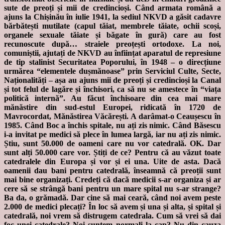
sute de preoți și mii de credincioși. Când armata română a
ajuns la Chișinău în iulie 1941, la sediul NKVD a găsit cadavre
bărbătești mutilate (capul tăiat, membrele tăiate, ochii scoși,
organele sexuale tăiate și băgate în gură) care au fost
recunoscute după… straiele preoțești ortodoxe. La noi,
comuniștii, ajutați de NKVD au înființat aparatul de represiune
de tip stalinist Securitatea Poporului, în 1948 – o direcțiune
urmărea “elementele dușmănoase” prin Serviciul Culte, Secte,
Naționalități – așa au ajuns mii de preoți și credincioși la Canal
și tot felul de lagăre și închisori, ca să nu se amestece în “viața
politică internă”. Au făcut închisoare din cea mai mare
mănăstire din sud-estul Europei, ridicată în 1720 de
Mavrocordat, Mănăstirea Văcărești. A darâmat-o Ceaușescu în
1985. Când Boc a închis spitale, nu ați zis nimic. Când Băsescu
i-a invitat pe medici să plece în lumea largă, iar nu ați zis nimic.
Știu, sunt 50.000 de oameni care nu vor catedrală. OK. Dar
sunt alți 50.000 care vor. Știți de ce? Pentru că au văzut toate
catedralele din Europa și vor și ei una. Uite de asta. Dacă
oamenii dau bani pentru catedrală, înseamnă că preoții sunt
mai bine organizați. Credeți că dacă medicii s-ar organiza și ar
cere să se strângă bani pentru un mare spital nu s-ar strange?
Ba da, o grămadă. Dar cine să mai ceară, când noi avem peste
2.000 de medici plecați? În loc să avem și una și alta, și spital și
catedrală, noi vrem să distrugem catedrala. Cum să vrei să dai
foc unei catedrale? Noi suntem normali la cap? Nu din cauza