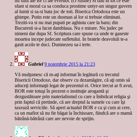
nu sunt ale lor ci ale evreilor. (O rusine) Si dau in tot ce este
sfant si moral ca sa conduca prostime untyr-un singur guvern
al lumii si sa-si bata joc de toti. Biserica Ortodoxa este un
ghimpe. Putin este un dusman al lor si trebuie eliminati.
Treziti-va si nu mai pupati pe aghiuta care la baru; din
Bucuresti si-a facut damblaua. Nu e mirare. Nu judec pe
nimeni dar dupa Sf. Scriptura care spune ca unde te gaseste
moartea incepe judecate sufletului. In bratele deavoluli te-a
gasit acolo te duci. Dumnezeu sa-i ierte.
Gabriel
9 noiembrie 2015 la 21:23
Vă mulţumesc că m-aţi informat în legătură cu trecutul
Bisericii Ortodoxe, dar observ cu dezamăgire, că aţi omis să
aduceţi informaţii legat de prezentul ei. Orice trecut ar fi avut,
BOR este totuşi în prezent o instituţie arogantă şi
dezgustătoare prin materialismul cu care a îmbrăcat religia şi
prin faptul că pretinde, că are dreptul la sumele cu care îşi
taxează serviciile. Să aperi actualul BOR e ca şi cum ai cere,
ca un mafiot să nu fie băgat la închisoare, fiindcă are o mamă
bătrână-bătrână care are nevoie de sprijin.