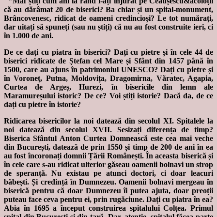
”Mai știți cum ani la rând i-ați înjurat pe Ceaușescu&acoloții
că au dărâmat 20 de biserici? Ba chiar și un spital-monument,
Brâncovenesc, ridicat de oameni credincioși? Le tot numărați,
dar uitați să spuneți (sau nu știți) că nu au fost construite ieri, ci
în 1.000 de ani.
De ce dați cu piatra în biserici? Dați cu pietre și în cele 44 de
biserici ridicate de Ștefan cel Mare și Sfânt din 1457 până în
1500, care au ajuns în patrimoniul UNESCO? Dați cu pietre și
în Voroneț, Putna, Moldovița, Dragomirna, Văratec, Agapia,
Curtea de Argeș, Hurezi, în bisericile din lemn ale
Maramureșului istoric? De ce? Voi știți istorie? Dacă da, de ce
dați cu pietre în istorie?
Ridicarea bisericilor la noi datează din secolul XI. Spitalele la
noi datează din secolul XVII. Sesizați diferența de timp?
Biserica Sfântul Anton Curtea Domnească este cea mai veche
din București, datează de prin 1550 și timp de 200 de ani în ea
au fost încoronați domnii Țării Românești. În aceasta biserică și
în cele care s-au ridicat ulterior găseau oamenii bolnavi un strop
de speranță. Nu existau pe atunci doctori, ci doar leacuri
băbești. Și credință în Dumnezeu. Oamenii bolnavi mergeau în
biserică pentru că doar Dumnezeu îi putea ajuta, doar preoții
puteau face ceva pentru ei, prin rugăciune. Dați cu piatra în ea?
Abia în 1695 a început construirea spitalului Colțea. Primul
spital din București și din țară. Dar, atenție, spitalul făcea parte