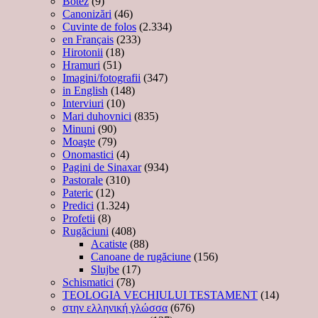
Botez
(9)
Canonizări
(46)
Cuvinte de folos
(2.334)
en Français
(233)
Hirotonii
(18)
Hramuri
(51)
Imagini/fotografii
(347)
in English
(148)
Interviuri
(10)
Mari duhovnici
(835)
Minuni
(90)
Moaşte
(79)
Onomastici
(4)
Pagini de Sinaxar
(934)
Pastorale
(310)
Pateric
(12)
Predici
(1.324)
Profetii
(8)
Rugăciuni
(408)
Acatiste
(88)
Canoane de rugăciune
(156)
Slujbe
(17)
Schismatici
(78)
TEOLOGIA VECHIULUI TESTAMENT
(14)
στην ελληνική γλώσσα
(676)