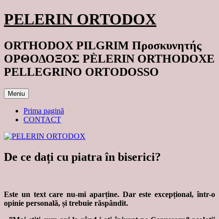
Sari
PELERIN ORTODOX
la
conținut
ORTHODOX PILGRIM Προσκυνητής
ΟΡΘΟΔΟΞΟΣ PÈLERIN ORTHODOXE
PELLEGRINO ORTODOSSO
Meniu
Prima pagină
CONTACT
De ce dați cu piatra în biserici?
Este un text care nu-mi aparține. Dar este excepțional, într-o
opinie personală, și trebuie răspândit.