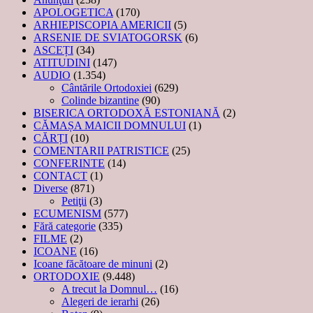
APOLOGETICA
(170)
ARHIEPISCOPIA AMERICII
(5)
ARSENIE DE SVIATOGORSK
(6)
ASCEȚI
(34)
ATITUDINI
(147)
AUDIO
(1.354)
Cântările Ortodoxiei
(629)
Colinde bizantine
(90)
BISERICA ORTODOXĂ ESTONIANĂ
(2)
CĂMAȘA MAICII DOMNULUI
(1)
CĂRȚI
(10)
COMENTARII PATRISTICE
(25)
CONFERINTE
(14)
CONTACT
(1)
Diverse
(871)
Petiţii
(3)
ECUMENISM
(577)
Fără categorie
(335)
FILME
(2)
ICOANE
(16)
Icoane făcătoare de minuni
(2)
ORTODOXIE
(9.448)
A trecut la Domnul…
(16)
Alegeri de ierarhi
(26)