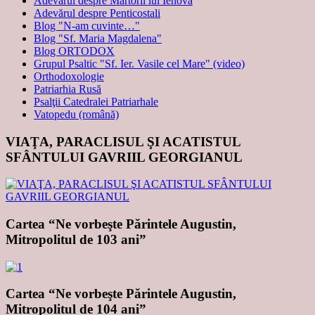
Adevărul despre Martorii lui Iehova
Adevărul despre Penticostali
Blog "N-am cuvinte…"
Blog "Sf. Maria Magdalena"
Blog ORTODOX
Grupul Psaltic "Sf. Ier. Vasile cel Mare" (video)
Orthodoxologie
Patriarhia Rusă
Psalţii Catedralei Patriarhale
Vatopedu (română)
VIAŢA, PARACLISUL ŞI ACATISTUL
SFÂNTULUI GAVRIIL GEORGIANUL
Cartea “Ne vorbeşte Părintele Augustin,
Mitropolitul de 103 ani”
Cartea “Ne vorbeşte Părintele Augustin,
Mitropolitul de 104 ani”