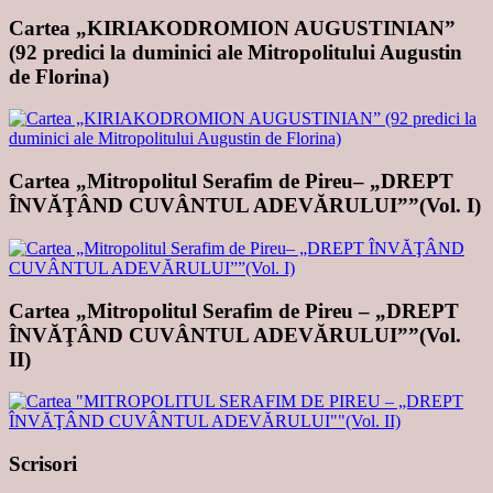
Cartea „KIRIAKODROMION AUGUSTINIAN”
(92 predici la duminici ale Mitropolitului Augustin
de Florina)
Cartea „Mitropolitul Serafim de Pireu– „DREPT
ÎNVĂŢÂND CUVÂNTUL ADEVĂRULUI””(Vol. I)
Cartea „Mitropolitul Serafim de Pireu – „DREPT
ÎNVĂŢÂND CUVÂNTUL ADEVĂRULUI””(Vol.
II)
Scrisori