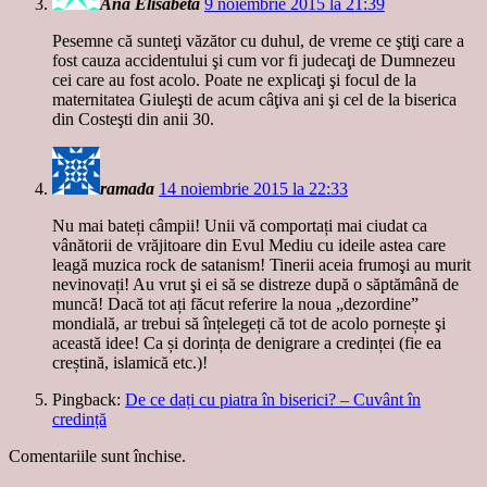
Ana Elisabeta
9 noiembrie 2015 la 21:39
Pesemne că sunteţi văzător cu duhul, de vreme ce ştiţi care a
fost cauza accidentului şi cum vor fi judecaţi de Dumnezeu
cei care au fost acolo. Poate ne explicaţi şi focul de la
maternitatea Giuleşti de acum câţiva ani şi cel de la biserica
din Costeşti din anii 30.
ramada
14 noiembrie 2015 la 22:33
Nu mai bateți câmpii! Unii vă comportați mai ciudat ca
vânătorii de vrăjitoare din Evul Mediu cu ideile astea care
leagă muzica rock de satanism! Tinerii aceia frumoşi au murit
nevinovați! Au vrut şi ei să se distreze după o săptămână de
muncă! Dacă tot ați făcut referire la noua „dezordine”
mondială, ar trebui să înțelegeți că tot de acolo pornește şi
această idee! Ca și dorința de denigrare a credinței (fie ea
creștină, islamică etc.)!
Pingback:
De ce dați cu piatra în biserici? – Cuvânt în
credință
Comentariile sunt închise.