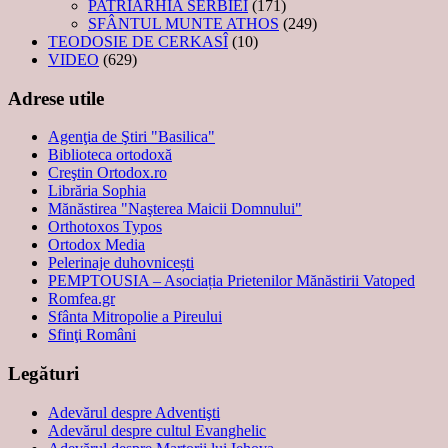
PATRIARHIA SERBIEI
(171)
SFÂNTUL MUNTE ATHOS
(249)
TEODOSIE DE CERKASÎ
(10)
VIDEO
(629)
Adrese utile
Agenţia de Ştiri "Basilica"
Biblioteca ortodoxă
Creştin Ortodox.ro
Librăria Sophia
Mănăstirea "Naşterea Maicii Domnului"
Orthotoxos Typos
Ortodox Media
Pelerinaje duhovnicești
PEMPTOUSIA – Asociația Prietenilor Mănăstirii Vatoped
Romfea.gr
Sfânta Mitropolie a Pireului
Sfinţi Români
Legături
Adevărul despre Adventişti
Adevărul despre cultul Evanghelic