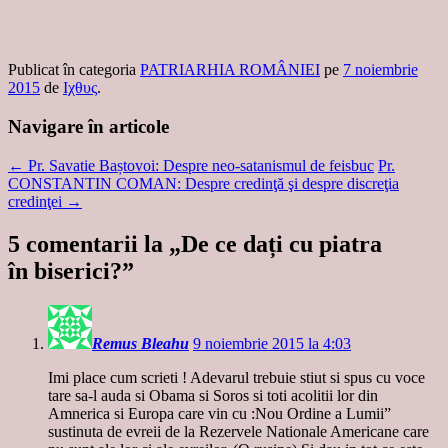
Publicat în categoria
PATRIARHIA ROMÂNIEI
pe
7 noiembrie
2015
de
Ιχθυς
.
Navigare în articole
←
Pr. Savatie Baștovoi: Despre neo-satanismul de feisbuc
Pr.
CONSTANTIN COMAN: Despre credinţă şi despre discreţia
credinţei
→
5 comentarii la „
De ce dați cu piatra
în biserici?
”
Remus Bleahu
9 noiembrie 2015 la 4:03
Imi place cum scrieti ! Adevarul trebuie stiut si spus cu voce
tare sa-l auda si Obama si Soros si toti acolitii lor din
Amnerica si Europa care vin cu :Nou Ordine a Lumii”
sustinuta de evreii de la Rezervele Nationale Americane care