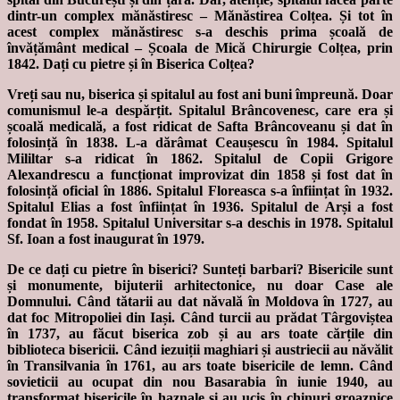
dintr-un complex mănăstiresc – Mănăstirea Colțea. Și tot în
acest complex mănăstiresc s-a deschis prima școală de
învățământ medical – Școala de Mică Chirurgie Colțea, prin
1842. Dați cu pietre și în Biserica Colțea?
Vreți sau nu, biserica și spitalul au fost ani buni împreună. Doar
comunismul le-a despărțit. Spitalul Brâncovenesc, care era și
școală medicală, a fost ridicat de Safta Brâncoveanu și dat în
folosință în 1838. L-a dărâmat Ceaușescu în 1984. Spitalul
Mililtar s-a ridicat în 1862. Spitalul de Copii Grigore
Alexandrescu a funcționat improvizat din 1858 și fost dat în
folosință oficial în 1886. Spitalul Floreasca s-a înființat în 1932.
Spitalul Elias a fost înființat în 1936. Spitalul de Arși a fost
fondat în 1958. Spitalul Universitar s-a deschis in 1978. Spitalul
Sf. Ioan a fost inaugurat în 1979.
De ce dați cu pietre în biserici? Sunteți barbari? Bisericile sunt
și monumente, bijuterii arhitectonice, nu doar Case ale
Domnului. Când tătarii au dat năvală în Moldova în 1727, au
dat foc Mitropoliei din Iași. Când turcii au prădat Târgoviștea
în 1737, au făcut biserica zob și au ars toate cărțile din
biblioteca bisericii. Când iezuiții maghiari și austriecii au năvălit
în Transilvania în 1761, au ars toate bisericile de lemn. Când
sovieticii au ocupat din nou Basarabia în iunie 1940, au
transformat bisericile în haznale și au ucis în chinuri groaznice