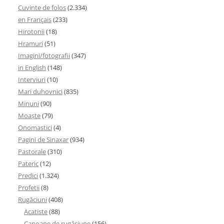
Cuvinte de folos
(2.334)
en Français
(233)
Hirotonii
(18)
Hramuri
(51)
Imagini/fotografii
(347)
in English
(148)
Interviuri
(10)
Mari duhovnici
(835)
Minuni
(90)
Moaşte
(79)
Onomastici
(4)
Pagini de Sinaxar
(934)
Pastorale
(310)
Pateric
(12)
Predici
(1.324)
Profetii
(8)
Rugăciuni
(408)
Acatiste
(88)
Canoane de rugăciune
(156)