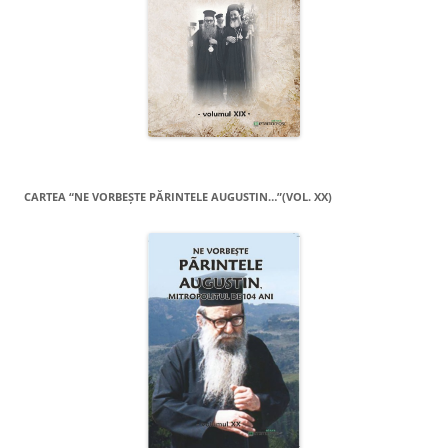
CARTEA “NE VORBEŞTE PĂRINTELE AUGUSTIN…”(VOL. XX)