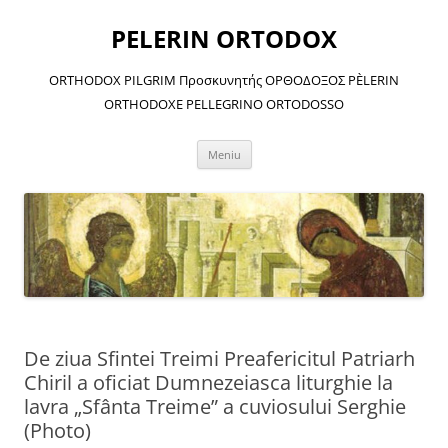
Sari
la
PELERIN ORTODOX
conținut
ORTHODOX PILGRIM Προσκυνητής ΟΡΘΟΔΟΞΟΣ PÈLERIN
ORTHODOXE PELLEGRINO ORTODOSSO
Meniu
De ziua Sfintei Treimi Preafericitul Patriarh
Chiril a oficiat Dumnezeiasca liturghie la
lavra „Sfânta Treime” a cuviosului Serghie
(Photo)