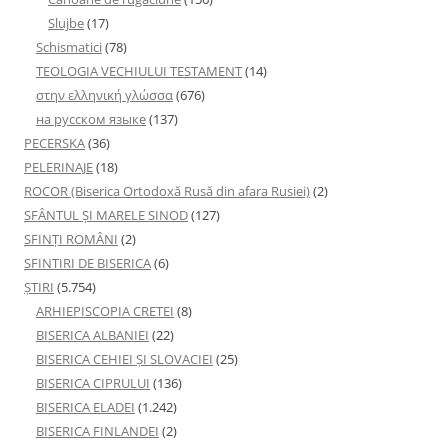
Slujbe
(17)
Schismatici
(78)
TEOLOGIA VECHIULUI TESTAMENT
(14)
στην ελληνική γλώσσα
(676)
на русском языке
(137)
PECERSKA
(36)
PELERINAJE
(18)
ROCOR (Biserica Ortodoxă Rusă din afara Rusiei)
(2)
SFÂNTUL ȘI MARELE SINOD
(127)
SFINȚI ROMÂNI
(2)
SFINTIRI DE BISERICA
(6)
ŞTIRI
(5.754)
ARHIEPISCOPIA CRETEI
(8)
BISERICA ALBANIEI
(22)
BISERICA CEHIEI ŞI SLOVACIEI
(25)
BISERICA CIPRULUI
(136)
BISERICA ELADEI
(1.242)
BISERICA FINLANDEI
(2)