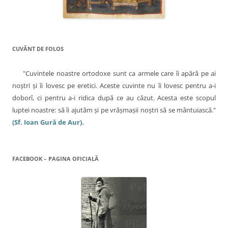
e
s
t
r
ă
n
o
u
ă
CUVÂNT DE FOLOS
)
"Cuvintele noastre ortodoxe sunt ca armele care îi apără pe ai
noştri şi îi lovesc pe eretici. Aceste cuvinte nu îi lovesc pentru a-i
doborî, ci pentru a-i ridica după ce au căzut. Acesta este scopul
luptei noastre: să îi ajutăm şi pe vrăşmaşii noştri să se mântuiască."
(Sf. Ioan Gură de Aur).
FACEBOOK – PAGINA OFICIALĂ