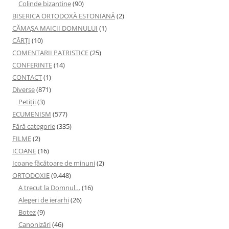
Colinde bizantine
(90)
BISERICA ORTODOXĂ ESTONIANĂ
(2)
CĂMAȘA MAICII DOMNULUI
(1)
CĂRȚI
(10)
COMENTARII PATRISTICE
(25)
CONFERINTE
(14)
CONTACT
(1)
Diverse
(871)
Petiţii
(3)
ECUMENISM
(577)
Fără categorie
(335)
FILME
(2)
ICOANE
(16)
Icoane făcătoare de minuni
(2)
ORTODOXIE
(9.448)
A trecut la Domnul…
(16)
Alegeri de ierarhi
(26)
Botez
(9)
Canonizări
(46)