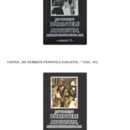
CARTEA „NE VORBEŞTE PĂRINTELE AUGUSTIN…” (VOL. VII)