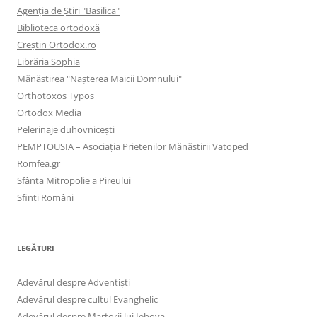
Agenţia de Ştiri "Basilica"
Biblioteca ortodoxă
Creştin Ortodox.ro
Librăria Sophia
Mănăstirea "Naşterea Maicii Domnului"
Orthotoxos Typos
Ortodox Media
Pelerinaje duhovnicești
PEMPTOUSIA – Asociația Prietenilor Mănăstirii Vatoped
Romfea.gr
Sfânta Mitropolie a Pireului
Sfinţi Români
LEGĂTURI
Adevărul despre Adventişti
Adevărul despre cultul Evanghelic
Adevărul despre Martorii lui Iehova