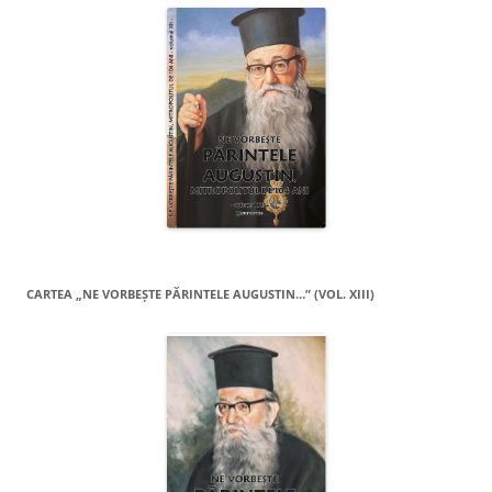
CARTEA „NE VORBEŞTE PĂRINTELE AUGUSTIN…” (VOL. XIII)