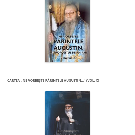
CARTEA „NE VORBEŞTE PĂRINTELE AUGUSTIN…” (VOL. X)