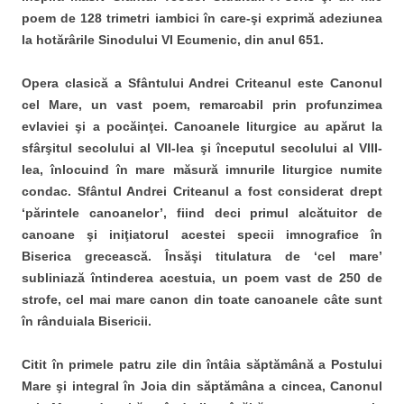
poem de 128 trimetri iambici în care-şi exprimă adeziunea
la hotărârile Sinodului VI Ecumenic, din anul 651.
Opera clasică a Sfântului Andrei Criteanul este Canonul
cel Mare, un vast poem, remarcabil prin profunzimea
evlaviei şi a pocăinţei. Canoanele liturgice au apărut la
sfârşitul secolului al VII-lea şi începutul secolului al VIII-
lea, înlocuind în mare măsură imnurile liturgice numite
condac. Sfântul Andrei Criteanul a fost considerat drept
‘părintele canoanelor’, fiind deci primul alcătuitor de
canoane şi iniţiatorul acestei specii imnografice în
Biserica grecească. Însăşi titulatura de ‘cel mare’
subliniază întinderea acestuia, un poem vast de 250 de
strofe, cel mai mare canon din toate canoanele câte sunt
în rânduiala Bisericii.
Citit în primele patru zile din întâia săptămână a Postului
Mare şi integral în Joia din săptămâna a cincea, Canonul