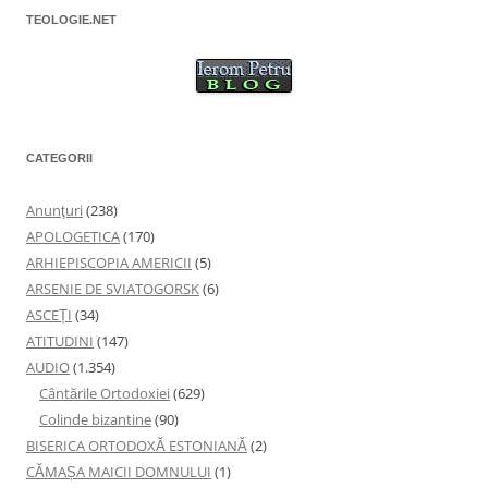
ă
)
TEOLOGIE.NET
CATEGORII
Anunţuri
(238)
APOLOGETICA
(170)
ARHIEPISCOPIA AMERICII
(5)
ARSENIE DE SVIATOGORSK
(6)
ASCEȚI
(34)
ATITUDINI
(147)
AUDIO
(1.354)
Cântările Ortodoxiei
(629)
Colinde bizantine
(90)
BISERICA ORTODOXĂ ESTONIANĂ
(2)
CĂMAȘA MAICII DOMNULUI
(1)