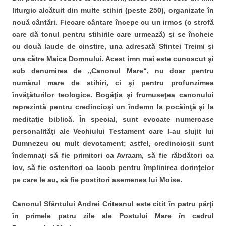
liturgic alcătuit din multe stihiri (peste 250), organizate în
nouă cântări. Fiecare cântare începe cu un irmos (o strofă
care dă tonul pentru stihirile care urmează) şi se încheie
cu două laude de cinstire, una adresată Sfintei Treimi şi
una către Maica Domnului. Acest imn mai este cunoscut şi
sub denumirea de „Canonul Mare“, nu doar pentru
numărul mare de stihiri, ci şi pentru profunzimea
învăţăturilor teologice. Bogăţia şi frumuseţea canonului
reprezintă pentru credincioşi un îndemn la pocăinţă şi la
meditaţie biblică. În special, sunt evocate numeroase
personalităţi ale Vechiului Testament care I-au slujit lui
Dumnezeu cu mult devotament; astfel, credincioşii sunt
îndemnaţi să fie primitori ca Avraam, să fie răbdători ca
Iov, să fie ostenitori ca Iacob pentru împlinirea dorinţelor
pe care le au, să fie postitori asemenea lui Moise.
Canonul Sfântului Andrei Criteanul este citit în patru părţi
în primele patru zile ale Postului Mare în cadrul