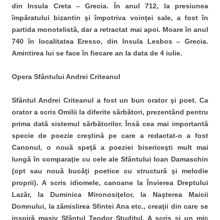
din Insula Creta – Grecia. În anul 712, la presiunea
împăratului bizantin şi împotriva voinţei sale, a fost în
partida monotelistă, dar a retractat mai apoi. Moare în anul
740 în localitatea Eresso, din Insula Lesbos – Grecia.
Amintirea lui se face în fiecare an la data de 4 iulie.
Opera Sfântului Andrei Criteanul
Sfântul Andrei Criteanul a fost un bun orator şi poet. Ca
orator a scris Omilii la diferite sărbători, prezentând pentru
prima dată sistemul sărbătorilor. Însă cea mai importantă
specie de poezie creştină pe care a redactat-o a fost
Canonul, o nouă speţă a poeziei bisericeşti mult mai
lungă în comparaţie cu cele ale Sfântului Ioan Damaschin
(opt sau nouă bucăţi poetice cu structură şi melodie
proprii). A scris idiomele, canoane la Învierea Dreptului
Lazăr, la Duminica Mironosiţelor, la Naşterea Maicii
Domnului, la zămislirea Sfintei Ana etc., creaţii din care se
inspiră masiv Sfântul Teodor Studitul. A scris şi un mic