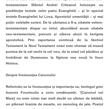
testamentare Sfântul Andrei Criteanul foloseşte cu
predilecţie textele celor patru Evanghelii – şi în special
textele Evangheliei lui Luca, Apostolul umanităţii – şi mai
puţin celelalte scrieri. De la cântarea a 8-a, citatele vetero-
testamentare dispar cu totul, abundând acum citatele
neo-testamentare, precum şi câteva aluzii la kerigma
apostolică. Prin raportarea continuă de la Vechiul
Testament la Noul Testament omul este chemat să treacă
puntea de la cel vechi la cel nou, de la omul cel păcătos şi
înstrăinat de Dumnezeu la făptura cea nouă în Iisus
Hristos.
Despre frumuseţea Canonului
Referindu-se la frumuseţea şi importanţa sa, teologul grec
Ioannis Fountoulis a scris următoarele: ‘(Canonul cel
Mare) nu este nimic mai mult decât un cântec de lebădă,
un plânset înainte de moarte, un monolog de jale. Poetul