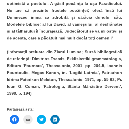
optimistă a poetului. A găsit pocăinţa la uşa Paradisului.
Nu are să prezinte fructele pocăinţei; oferă însă lui
Dumnezeu inima sa zdrobită şi sărăcia duhului său.
Modelele biblice: al lui David, al vameşului, al desfrânatei
şi al tâlharului îl încurajează. Judecătorul se va milostivi şi
de acesta, care a păcătuit mai mult decât toţi oamenii’
(Informaţii preluate din Ziarul Lumina; Sursă bibliografică
de referinţă: Dimitrios Tsamis, Ekklisiastiki grammatologia,
Editura ‘Pournara’, Thessalonic, 2001, pp. 204-5; Ioannis
Fountoulis, Megas Kanon, în: ‘Logiki Latreia’, Patriarhon
Idrima Paterikon Meleton, Thessalonic, 1971, pp. 55-62; Pr.
Ioan G. Coman, ‘Patrologia, Sfânta Mănăstire Dervent’,
1999, p. 194)
Partajează asta:
D
D
D
D
ă
ă
ă
ă
c
c
c
c
l
l
l
l