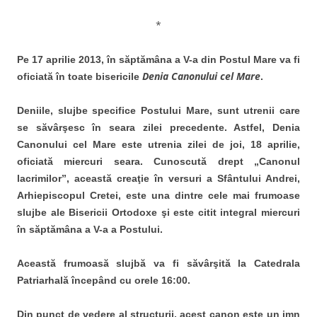
*
Pe 17 aprilie 2013, în săptămâna a V-a din Postul Mare va fi
Denia Canonului cel Mare
oficiată în toate bisericile
.
Deniile, slujbe specifice Postului Mare, sunt utrenii care
se săvârşesc în seara zilei precedente. Astfel, Denia
Canonului cel Mare este utrenia zilei de joi, 18 aprilie,
oficiată miercuri seara. Cunoscută drept „Canonul
lacrimilor”, această creaţie în versuri a Sfântului Andrei,
Arhiepiscopul Cretei, este una dintre cele mai frumoase
slujbe ale Bisericii Ortodoxe şi este citit integral miercuri
în săptămâna a V-a a Postului.
Această frumoasă slujbă va fi săvârşită la Catedrala
Patriarhală începând cu orele 16:00.
Din punct de vedere al structurii, acest canon este un imn