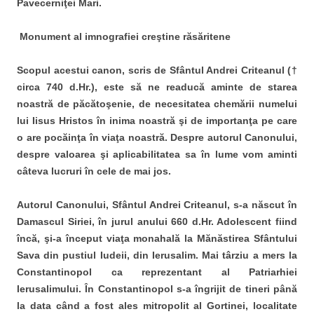
Pavecerniţei Mari.
Monument al imnografiei creştine răsăritene
Scopul acestui canon, scris de Sfântul Andrei Criteanul (†
circa 740 d.Hr.), este să ne readucă aminte de starea
noastră de păcătoşenie, de necesitatea chemării numelui
lui Iisus Hristos în inima noastră şi de importanţa pe care
o are pocăinţa în viaţa noastră. Despre autorul Canonului,
despre valoarea şi aplicabilitatea sa în lume vom aminti
câteva lucruri în cele de mai jos.
Autorul Canonului, Sfântul Andrei Criteanul, s-a născut în
Damascul Siriei, în jurul anului 660 d.Hr. Adolescent fiind
încă, şi-a început viaţa monahală la Mănăstirea Sfântului
Sava din pustiul Iudeii, din Ierusalim. Mai târziu a mers la
Constantinopol ca reprezentant al Patriarhiei
Ierusalimului. În Constantinopol s-a îngrijit de tineri până
la data când a fost ales mitropolit al Gortinei, localitate