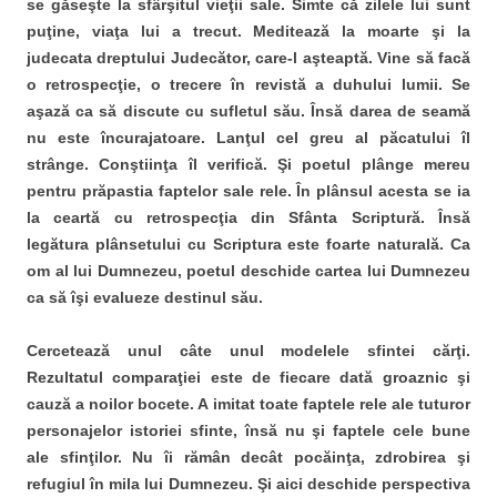
se găseşte la sfârşitul vieţii sale. Simte că zilele lui sunt
puţine, viaţa lui a trecut. Meditează la moarte şi la
judecata dreptului Judecător, care-l aşteaptă. Vine să facă
o retrospecţie, o trecere în revistă a duhului lumii. Se
aşază ca să discute cu sufletul său. Însă darea de seamă
nu este încurajatoare. Lanţul cel greu al păcatului îl
strânge. Conştiinţa îl verifică. Şi poetul plânge mereu
pentru prăpastia faptelor sale rele. În plânsul acesta se ia
la ceartă cu retrospecţia din Sfânta Scriptură. Însă
legătura plânsetului cu Scriptura este foarte naturală. Ca
om al lui Dumnezeu, poetul deschide cartea lui Dumnezeu
ca să îşi evalueze destinul său.
Cercetează unul câte unul modelele sfintei cărţi.
Rezultatul comparaţiei este de fiecare dată groaznic şi
cauză a noilor bocete. A imitat toate faptele rele ale tuturor
personajelor istoriei sfinte, însă nu şi faptele cele bune
ale sfinţilor. Nu îi rămân decât pocăinţa, zdrobirea şi
refugiul în mila lui Dumnezeu. Şi aici deschide perspectiva