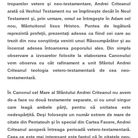
troparelor vetero şi neo-testamentare, Andrei Criteanul
arată că Vechiul Testament nu se împlineşte decât în Noul
Testament şi, prin urmare, omul se întregeşte în Adam cel
nou, Mântuitorul Iisus Hristos. Puntea de legătură
reprezintă profeţii, prezentaţi adesea ca fiind cei care au
trezit din nou conştiinţa venirii unui Răscumpărător şi au
încercat adesea întoarcerea poporului ales. Din simpla
observare a izvoarelor folosite la elaborarea Canonului
vom observa cu cât rafinament a unit Sfântul Andrei
Criteanul teologia vetero-testamentară de cea neo-
testamentară.
În Canonul cel Mare al Sfântului Andrei Criteanul nu avem
de-a face cu două testamente separate, ci cu unul singur
care leagă ambele părţi, pentru că unitatea este
nedespărţită. Deşi foloseşte un număr extrem de mare de
citate din Pentateuh şi în special din Cartea Facere, Andrei
Criteanul acoperă întreaga perioadă vetero-testamentară.
Ceea ce este mai interesant este faptul că în citatele neo-