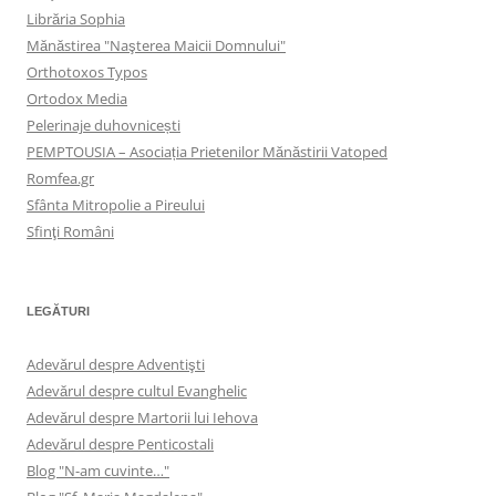
Librăria Sophia
Mănăstirea "Naşterea Maicii Domnului"
Orthotoxos Typos
Ortodox Media
Pelerinaje duhovnicești
PEMPTOUSIA – Asociația Prietenilor Mănăstirii Vatoped
Romfea.gr
Sfânta Mitropolie a Pireului
Sfinţi Români
LEGĂTURI
Adevărul despre Adventişti
Adevărul despre cultul Evanghelic
Adevărul despre Martorii lui Iehova
Adevărul despre Penticostali
Blog "N-am cuvinte…"