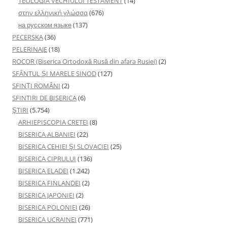
TEOLOGIA VECHIULUI TESTAMENT
(14)
στην ελληνική γλώσσα
(676)
на русском языке
(137)
PECERSKA
(36)
PELERINAJE
(18)
ROCOR (Biserica Ortodoxă Rusă din afara Rusiei)
(2)
SFÂNTUL ȘI MARELE SINOD
(127)
SFINȚI ROMÂNI
(2)
SFINTIRI DE BISERICA
(6)
ŞTIRI
(5.754)
ARHIEPISCOPIA CRETEI
(8)
BISERICA ALBANIEI
(22)
BISERICA CEHIEI ŞI SLOVACIEI
(25)
BISERICA CIPRULUI
(136)
BISERICA ELADEI
(1.242)
BISERICA FINLANDEI
(2)
BISERICA JAPONIEI
(2)
BISERICA POLONIEI
(26)
BISERICA UCRAINEI
(771)