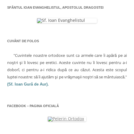
a
î
i
n
î
n
p
t
n
SFÂNTUL IOAN EVANGHELISTUL, APOSTOLUL DRAGOSTEI
t
r
r
t
r
r
i
-
r
-
e
o
-
e
o
t
f
o
f
e
e
f
î
e
n
r
e
r
(
e
r
e
S
a
e
n
a
e
s
a
CUVÂNT DE FOLOS
s
d
t
s
a
t
e
r
t
r
s
ă
r
r
ă
c
n
ă
"Cuvintele noastre ortodoxe sunt ca armele care îi apără pe ai
n
h
o
n
o
i
u
o
t
noştri şi îi lovesc pe eretici. Aceste cuvinte nu îi lovesc pentru a-i
u
d
ă
u
ă
e
)
ă
i
doborî, ci pentru a-i ridica după ce au căzut. Acesta este scopul
)
î
)
n
luptei noastre: să îi ajutăm şi pe vrăşmaşii noştri să se mântuiască."
c
t
r
(Sf. Ioan Gură de Aur).
-
o
o
f
l
e
r
e
e
a
FACEBOOK – PAGINA OFICIALĂ
s
t
r
ă
n
o
u