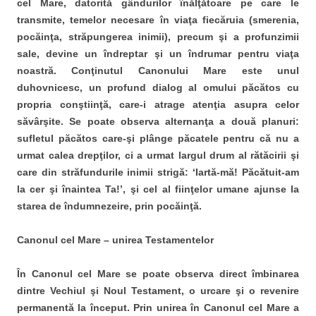
cel Mare, datorită gândurilor înălţătoare pe care le
transmite, temelor necesare în viaţa fiecăruia (smerenia,
pocăinţa, străpungerea inimii), precum şi a profunzimii
sale, devine un îndreptar şi un îndrumar pentru viaţa
noastră. Conţinutul Canonului Mare este unul
duhovnicesc, un profund dialog al omului păcătos cu
propria conştiinţă, care-i atrage atenţia asupra celor
săvârşite. Se poate observa alternanţa a două planuri:
sufletul păcătos care-şi plânge păcatele pentru că nu a
urmat calea drepţilor, ci a urmat largul drum al rătăcirii şi
care din străfundurile inimii strigă: ‘Iartă-mă! Păcătuit-am
la cer şi înaintea Ta!’, şi cel al fiinţelor umane ajunse la
starea de îndumnezeire, prin pocăinţă.
Canonul cel Mare – unirea Testamentelor
În Canonul cel Mare se poate observa direct îmbinarea
dintre Vechiul şi Noul Testament, o urcare şi o revenire
permanentă la început. Prin unirea în Canonul cel Mare a