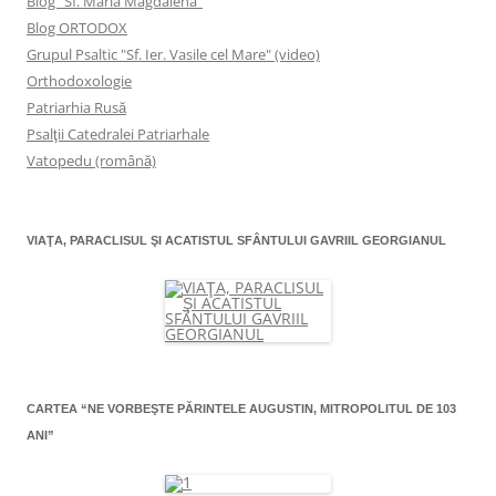
Blog "Sf. Maria Magdalena"
Blog ORTODOX
Grupul Psaltic "Sf. Ier. Vasile cel Mare" (video)
Orthodoxologie
Patriarhia Rusă
Psalţii Catedralei Patriarhale
Vatopedu (română)
VIAŢA, PARACLISUL ŞI ACATISTUL SFÂNTULUI GAVRIIL GEORGIANUL
CARTEA “NE VORBEŞTE PĂRINTELE AUGUSTIN, MITROPOLITUL DE 103
ANI”