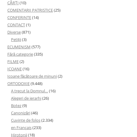
CĂRȚI
(10)
COMENTARII PATRISTICE
(25)
CONFERINTE
(14)
CONTACT
(1)
Diverse
(871)
Petiţii
(3)
ECUMENISM
(577)
Fără categorie
(335)
FILME
(2)
ICOANE
(16)
Icoane făcătoare de minuni
(2)
ORTODOXIE
(9.448)
A trecut la Domnul…
(16)
Alegeri de ierarhi
(26)
Botez
(9)
Canonizări
(46)
Cuvinte de folos
(2.334)
en Français
(233)
Hirotonii
(18)