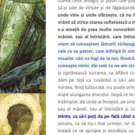
starea celor amăgiţi şi puţin câte p
să-şi uite de virtute şi de făgăduinţ
unde vine şi unde sfârşeşte, că nu f
vrând să strice starea sufletească a 
s-a ameţit de prea multe convorbiri,
mâniei, sau al întristării, care întin
vrem să cunoaştem lămurit vicleşugul
cele ce se petrec, cum înfiripă în mi
moarte; căci va fugi de la noi, fiindc
cunoaşte nimic din cele ce ne-am str
şi isprăvească lucrarea, ca aflând c
dăm pe faţă cu cuvântul şi să-l alu
mintea, fiind tulburată, nu poate urm
după alungarea dracului. După ce te-ai 
întâmplat, de unde ai început, pe unde
sau al mâniei, sau al întristării şi
minte, ca să-l poţi da pe faţă când 
ascuns, ca să nu-i mai urmezi. Iar da
îndată ce se apropie şi dezvăluie cu c