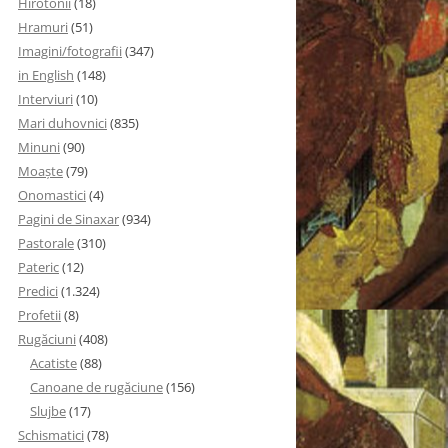
Hirotonii
(18)
Hramuri
(51)
Imagini/fotografii
(347)
in English
(148)
Interviuri
(10)
Mari duhovnici
(835)
Minuni
(90)
Moaşte
(79)
Onomastici
(4)
Pagini de Sinaxar
(934)
Pastorale
(310)
Pateric
(12)
Predici
(1.324)
Profetii
(8)
Rugăciuni
(408)
Acatiste
(88)
Canoane de rugăciune
(156)
Slujbe
(17)
Schismatici
(78)