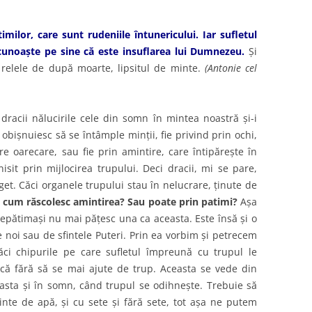
milor, care sunt rudeniile întunericului. Iar sufletul
cunoaşte pe sine că este insuflarea lui Dumnezeu.
Şi
relele de după moarte, lipsitul de minte.
(Antonie cel
racii nălucirile cele din somn în mintea noastră şi-i
bişnuiesc să se întâmple minţii, fie privind prin ochi,
ire oarecare, sau fie prin amintire, care întipăreşte în
isit prin mijlocirea trupului. Deci dracii, mi se pare,
get. Căci organele trupului stau în nelucrare, ţinute de
m cum răscolesc amintirea? Sau poate prin patimi?
Aşa
 nepătimaşi nu mai păţesc una ca aceasta. Este însă şi o
e noi sau de sfintele Puteri. Prin ea vorbim şi petrecem
Căci chipurile pe care sufletul împreună cu trupul le
şcă fără să se mai ajute de trup. Aceasta se vede din
sta şi în somn, când trupul se odihneşte. Trebuie să
e de apă, şi cu sete şi fără sete, tot aşa ne putem