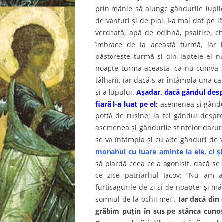
prin mânie să alunge gândurile lupilor
de vânturi şi de ploi. I-a mai dat pe 
verdeaţă, apă de odihnă, psaltire, ch
îmbrace de la această turmă, iar 
păstoreşte turmă şi din laptele ei n
noapte turma aceasta, ca nu cumva să 
tâlharii, iar dacă s-ar întâmpla una c
şi a lupului.
Aşadar, dacă gândul despr
fiară l-a luat pe el;
asemenea şi gândul
poftă de ruşine; la fel gândul despre
asemenea şi gândurile sfintelor darur
se va întâmpla şi cu alte gânduri de v
monahul cu luare aminte la ele, ci ş
să piardă ceea ce a agonisit, dacă se 
ce zice patriarhul Iacov: ”Nu am a
furtişagurile de zi şi de noapte; şi mă
somnul de la ochii mei”.
Iar dacă din 
grăbim puţin în sus pe stânca cunoşt