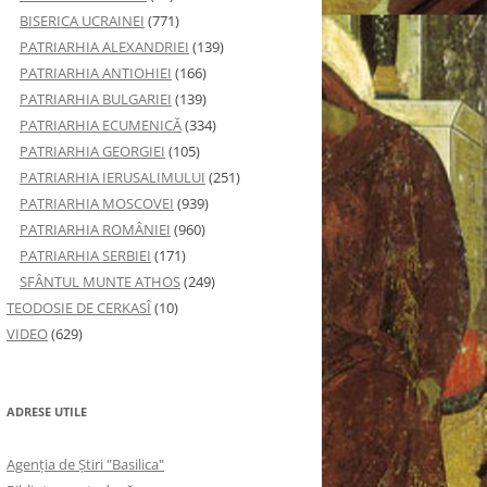
BISERICA UCRAINEI
(771)
PATRIARHIA ALEXANDRIEI
(139)
PATRIARHIA ANTIOHIEI
(166)
PATRIARHIA BULGARIEI
(139)
PATRIARHIA ECUMENICĂ
(334)
PATRIARHIA GEORGIEI
(105)
PATRIARHIA IERUSALIMULUI
(251)
PATRIARHIA MOSCOVEI
(939)
PATRIARHIA ROMÂNIEI
(960)
PATRIARHIA SERBIEI
(171)
SFÂNTUL MUNTE ATHOS
(249)
TEODOSIE DE CERKASÎ
(10)
VIDEO
(629)
ADRESE UTILE
Agenţia de Ştiri "Basilica"