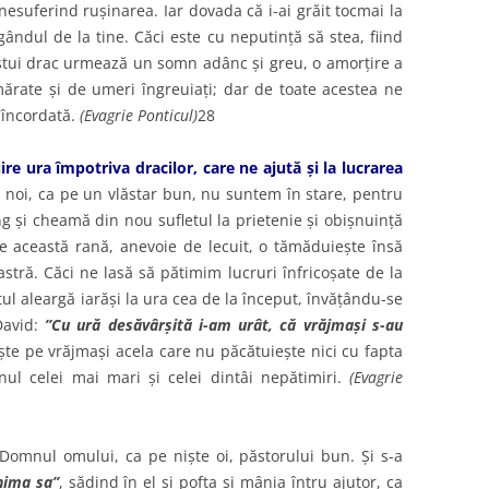
 nesuferind ruşinarea. Iar dovada că i-ai grăit tocmai la
gândul de la tine. Căci este cu neputinţă să stea, fiind
estui drac urmează un somn adânc şi greu, o amorţire a
mărate şi de umeri îngreuiaţi; dar de toate acestea ne
încordată.
(Evagrie Ponticul)
28
e ura împotriva dracilor, care ne ajută şi la lucrarea
 noi, ca pe un vlăstar bun, nu suntem în stare, pentru
ng şi cheamă din nou sufletul la prietenie şi obişnuinţă
ne această rană, anevoie de lecuit, o tămăduieşte însă
astră. Căci ne lasă să pătimim lucruri înfricoşate de la
tul aleargă iarăşi la ura cea de la început, învăţându-se
avid:
”Cu ură desăvârşită i-am urât, că vrăjmaşi s-au
şte pe vrăjmaşi acela care nu păcătuieşte nici cu fapta
ul celei mai mari şi celei dintâi nepătimiri.
(Evagrie
 Domnul omului, ca pe nişte oi, păstorului bun. Şi s-a
nima sa”
, sădind în el şi pofta şi mânia întru ajutor, ca