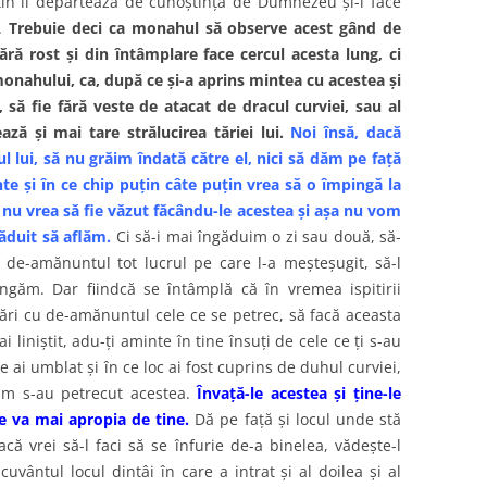
uţin îi depărtează de cunoştinţa de Dumnezeu şi-i face
ă.
Trebuie deci ca monahul să observe acest gând de
ără rost şi din întâmplare face cercul acesta lung, ci
monahului, ca, după ce şi-a aprins mintea cu acestea şi
 să fie fără veste de atacat de dracul curviei, sau al
ează şi mai tare strălucirea tăriei lui.
Noi însă, dacă
 lui, să nu grăim îndată către el, nici să dăm pe faţă
nte şi în ce chip puţin câte puţin vrea să o împingă la
ă nu vrea să fie văzut făcându-le acestea şi aşa nu vom
ăduit să aflăm.
Ci să-i mai îngăduim o zi sau două, să-
u de-amănuntul tot lucrul pe care l-a meşteşugit, să-l
ngăm. Dar fiindcă se întâmplă că în vremea ispitirii
ări cu de-amănuntul cele ce se petrec, să facă aceasta
liniştit, adu-ţi aminte în tine însuţi de cele ce ţi s-au
 ai umblat şi în ce loc ai fost cuprins de duhul curviei,
 cum s-au petrecut acestea.
Învaţă-le acestea şi ţine-le
se va mai apropia de tine.
Dă pe faţă şi locul unde stă
că vrei să-l faci să se înfurie de-a binelea, vădeşte-l
uvântul locul dintâi în care a intrat şi al doilea şi al