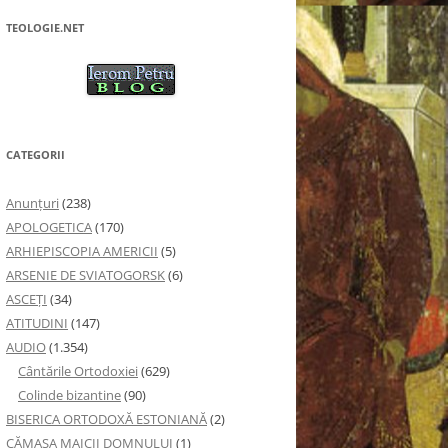
TEOLOGIE.NET
CATEGORII
Anunţuri
(238)
APOLOGETICA
(170)
ARHIEPISCOPIA AMERICII
(5)
ARSENIE DE SVIATOGORSK
(6)
ASCEȚI
(34)
ATITUDINI
(147)
AUDIO
(1.354)
Cântările Ortodoxiei
(629)
Colinde bizantine
(90)
BISERICA ORTODOXĂ ESTONIANĂ
(2)
CĂMAȘA MAICII DOMNULUI
(1)