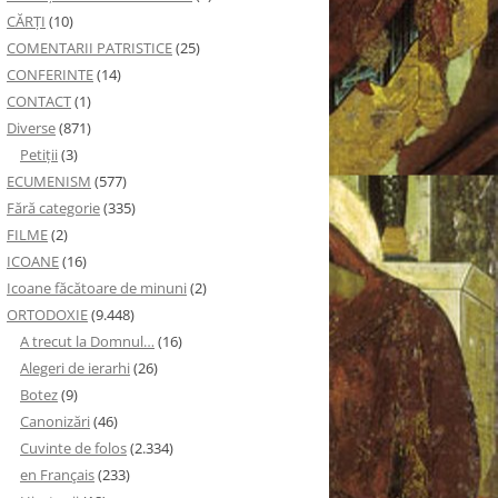
CĂRȚI
(10)
COMENTARII PATRISTICE
(25)
CONFERINTE
(14)
CONTACT
(1)
Diverse
(871)
Petiţii
(3)
ECUMENISM
(577)
Fără categorie
(335)
FILME
(2)
ICOANE
(16)
Icoane făcătoare de minuni
(2)
ORTODOXIE
(9.448)
A trecut la Domnul…
(16)
Alegeri de ierarhi
(26)
Botez
(9)
Canonizări
(46)
Cuvinte de folos
(2.334)
en Français
(233)