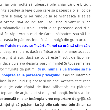
, iar prin poftă să iubească oile, chiar când e biciuit
lângă acestea şi lege după care să păzească oile, loc de
itară şi toiag. Şi i-a rânduit să se hrănească şi să se
la vreme să-i adune fân. Căci zice cuvântul: ”Cine
u mănâncă?” Pustnicul trebuie să păzească deci zi şi
fie răpit vreun miel de fiarele sălbatice, sau să-l ia
a aceasta în pădure, îndată să-l smulgă din gura ursului
e fratele nostru se învârte în noi cu ură, să ştim că o
 despre muiere, dacă se întoarce în noi amestecat cu
 argint şi aur, dacă se cuibăreşte însoţit de lăcomie;
i, dacă cu slavă deşartă pasc în minte! Şi tot asemenea
or fi furate de patimi.
Şi nu numai ziua trebuie să fie
i noaptea să le păzească priveghind.
Căci se întâmplă
lasă în năluciri ruşinoase şi viclene. Aceasta este ceea
dus ţie oaie răpită de fiară sălbatică; eu plăteam
 topeam de arşiţa zilei şi de gerul nopţii, încât s-a dus
osteneală ni s-ar întâmpla vreo nepurtare de grijă, să
inţei şi să păştem iarăşi oile sub muntele Sinai, ca