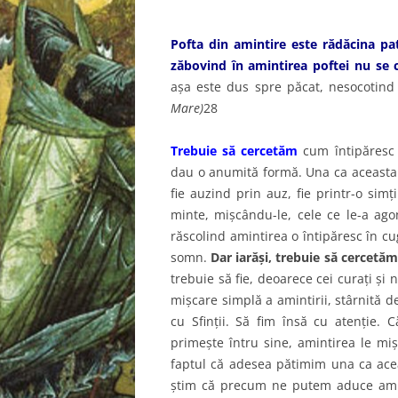
Pofta din amintire este rădăcina pati
zăbovind în amintirea poftei nu se 
aşa este dus spre păcat, nesocotind 
Mare)
28
Trebuie să cercetăm
cum întipăresc d
dau o anumită formă. Una ca aceasta o
fie auzind prin auz, fie printr-o simţ
minte, mişcându-le, cele ce le-a agon
răscolind amintirea o întipăresc în cu
somn.
Dar iarăşi, trebuie să cercetă
trebuie să fie, deoarece cei curaţi şi
mişcare simplă a amintirii, stârnită d
cu Sfinţii. Să fim însă cu atenţie. 
primeşte întru sine, amintirea le mi
faptul că adesea pătimim una ca acea
ştim că precum ne putem aduce amint