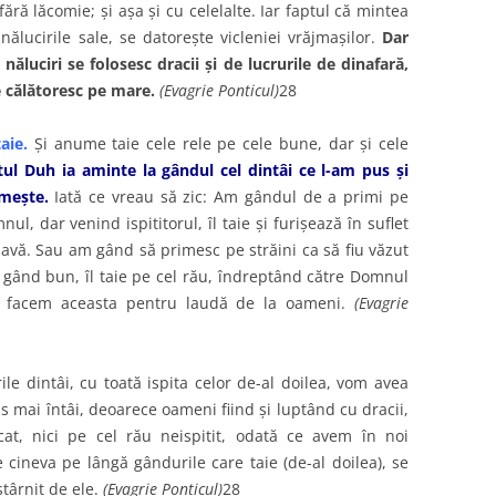
ără lăcomie; şi aşa şi cu celelalte. Iar faptul că mintea
nălucirile sale, se datoreşte vicleniei vrăjmaşilor.
Dar
năluciri se folosesc dracii şi de lucrurile de dinafară,
ce călătoresc pe mare.
(Evagrie Ponticul)
28
aie.
Şi anume taie cele rele pe cele bune, dar şi cele
tul Duh ia aminte la gândul cel dintâi ce l-am pus şi
meşte.
Iată ce vreau să zic: Am gândul de a primi pe
ul, dar venind ispititorul, îl taie şi furişează în suflet
lavă. Sau am gând să primesc pe străini ca să fiu văzut
 gând bun, îl taie pe cel rău, îndreptând către Domnul
nu facem aceasta pentru laudă de la oameni.
(Evagrie
le dintâi, cu toată ispita celor de-al doilea, vom avea
 mai întâi, deoarece oameni fiind şi luptând cu dracii,
at, nici pe cel rău neispitit, odată ce avem în noi
 cineva pe lângă gândurile care taie (de-al doilea), se
stârnit de ele.
(Evagrie Ponticul)
28