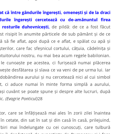
că între gândurile îngereşti, omeneşti şi de la draci
durile îngereşti cercetează cu de-amănuntul firea
i rosturile duhovniceşti,
de pildă: de ce a fost făcut
ost risipit în anumite părticele de sub pământ şi de ce
 să fie aflat, apoi după ce e aflat, e spălat cu apă şi
terilor, care fac sfeşnicul cortului, căţuia, cădelniţa şi
ntuitorului nostru, nu mai bea acum regele babilonian.
 le cunoaşte pe acestea, ci furişează numai plăcerea
ăveşte desfătarea şi slava ce va veni de pe urma lui. Iar
obândirea aurului şi nu cercetează nici al cui simbol
t, ci aduce numai în minte forma simplă a aurului,
aşi cuvânt se poate spune şi despre alte lucruri, după
ic.
(Evagrie Ponticul)
28
r, care se înfăţişează mai ales în zorii zilei înaintea
în cetate, din sat în sat şi din casă în casă, prilejuind,
orbiri mai îndelungate cu cei cunoscuţi, care tulbură