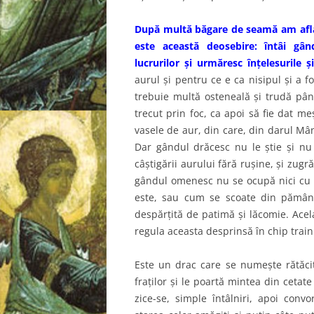
După multă băgare de seamă am aflat 
este această deosebire: întâi gân
lucrurilor şi urmăresc înţelesurile ş
aurul şi pentru ce e ca nisipul şi a f
trebuie multă osteneală şi trudă până
trecut prin foc, ca apoi să fie dat meş
vasele de aur, din care, din darul Mâ
Dar gândul drăcesc nu le ştie şi nu
câştigării aurului fără ruşine, şi zugr
gândul omenesc nu se ocupă nici cu d
este, sau cum se scoate din pămân
despărţită de patimă şi lăcomie. Acel
regula aceasta desprinsă în chip train
Este un drac care se numeşte rătăcito
fraţilor şi le poartă mintea din cetate 
zice-se, simple întâlniri, apoi conv