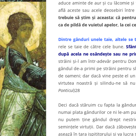
aduce aminte de aur şi cu lăcomie şi f
află aceste sau acele deosebiri între 
trebuie să ştim şi aceasta: că pentru 
ca de pildă de vuietul apelor, la cei 
Dintre gânduri unele taie, altele se t
rele se taie de către cele bune.
Sfân
după acela ne osândeşte sau ne pri
străini şi-l am într-adevăr pentru Domn
gândul de-a primi pe străini pentru s
de oameni; dar dacă vine peste el un
virtutea noastră şi silindu-ne să 
Ponticul)
28
Deci dacă stăruim cu fapta la gânduri
numai plata gândurilor ce ni le-am pus
nu putem ţine gândul drept nestric
seminţele virtuţii. Dar dacă zăboveşte
aşează în ţara ispititorului şi va lucra 