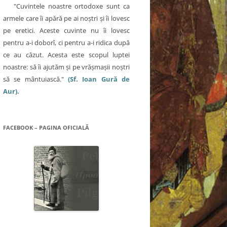
"Cuvintele noastre ortodoxe sunt ca
armele care îi apără pe ai noştri şi îi lovesc
pe eretici. Aceste cuvinte nu îi lovesc
pentru a-i doborî, ci pentru a-i ridica după
ce au căzut. Acesta este scopul luptei
noastre: să îi ajutăm şi pe vrăşmaşii noştri
să se mântuiască."
(Sf. Ioan Gură de
Aur).
FACEBOOK – PAGINA OFICIALĂ