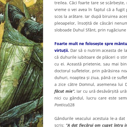
treilea. Căci foarte tare se scârbeşte,
vreme o vei avea în faptul că a fugit 
scos la arătare. Iar după biruirea ac
pleoapelor, însoţită de căscări nenu
sloboade Duhul Sfânt, prin rugăciune 
Foarte mult ne foloseşte spre mântuir
virtuţii.
Dar să o nutrim aceasta de la
că duhurile iubitoare de plăceri o sti
cu ei. Această prietenie, sau mai bi
doctorul sufletelor, prin părăsirea no
duhuri, noaptea şi ziua, până ce sufle
a zice către Domnul, asemenea lui D
făcut mie”.
Iar cu ură desăvârşită ură
nici cu gândul, lucru care este semn
Ponticul)
28
Gândurile veacului acestuia le-a dat
scris:
”A dat fiecărui om cuget întru i