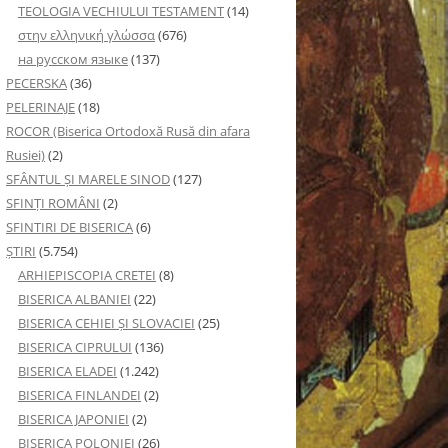
TEOLOGIA VECHIULUI TESTAMENT
(14)
στην ελληνική γλώσσα
(676)
на русском языке
(137)
PECERSKA
(36)
PELERINAJE
(18)
ROCOR (Biserica Ortodoxă Rusă din afara
Rusiei)
(2)
SFÂNTUL ȘI MARELE SINOD
(127)
SFINȚI ROMÂNI
(2)
SFINTIRI DE BISERICA
(6)
ŞTIRI
(5.754)
ARHIEPISCOPIA CRETEI
(8)
BISERICA ALBANIEI
(22)
BISERICA CEHIEI ŞI SLOVACIEI
(25)
BISERICA CIPRULUI
(136)
BISERICA ELADEI
(1.242)
BISERICA FINLANDEI
(2)
BISERICA JAPONIEI
(2)
BISERICA POLONIEI
(26)