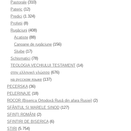
Pastorale
(310)
Pateric
(12)
Predici
(1.324)
Profetii
(8)
Rugăciuni
(408)
Acatiste
(88)
Canoane de rugăciune
(156)
Slujbe
(17)
Schismatici
(78)
TEOLOGIA VECHIULUI TESTAMENT
(14)
στην ελληνική γλώσσα
(676)
на русском языке
(137)
PECERSKA
(36)
PELERINAJE
(18)
ROCOR (Biserica Ortodoxă Rusă din afara Rusiei)
(2)
SFÂNTUL ȘI MARELE SINOD
(127)
SFINȚI ROMÂNI
(2)
SFINTIRI DE BISERICA
(6)
ŞTIRI
(5.754)