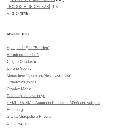
TEODOSIE DE CERKASÎ
(10)
VIDEO
(629)
ADRESE UTILE
Agenţia de Ştiri "Basilica"
Biblioteca ortodoxă
Creştin Ortodox.ro
Librăria Sophia
Mănăstirea "Naşterea Maicii Domnului"
Orthotoxos Typos
Ortodox Media
Pelerinaje duhovnicești
PEMPTOUSIA – Asociația Prietenilor Mănăstirii Vatoped
Romfea.gr
Sfânta Mitropolie a Pireului
Sfinţi Români