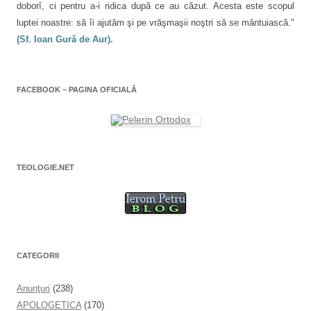
doborî, ci pentru a-i ridica după ce au căzut. Acesta este scopul
luptei noastre: să îi ajutăm şi pe vrăşmaşii noştri să se mântuiască."
(Sf. Ioan Gură de Aur).
FACEBOOK – PAGINA OFICIALĂ
TEOLOGIE.NET
CATEGORII
Anunţuri
(238)
APOLOGETICA
(170)