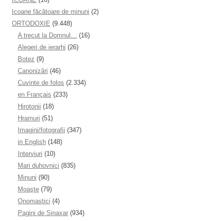
Icoane făcătoare de minuni
(2)
ORTODOXIE
(9.448)
A trecut la Domnul…
(16)
Alegeri de ierarhi
(26)
Botez
(9)
Canonizări
(46)
Cuvinte de folos
(2.334)
en Français
(233)
Hirotonii
(18)
Hramuri
(51)
Imagini/fotografii
(347)
in English
(148)
Interviuri
(10)
Mari duhovnici
(835)
Minuni
(90)
Moaşte
(79)
Onomastici
(4)
Pagini de Sinaxar
(934)