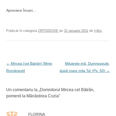
Apreciere
Încarc...
Publicat în categoria
ORTODOXIE
pe
31 ianuarie 2011
de
Ιχθυς
.
N
←
Mircea (cel Batrân) [filme
Miluieşte-mă, Dumnezeule,
a
Româneşti]
după mare mila Ta! (Ps. 50)
→
v
i
Un comentariu la „
Domnitorul Mircea cel Bătrân,
g
pomenit la Mănăstirea Cozia
”
a
r
e
FLORINA