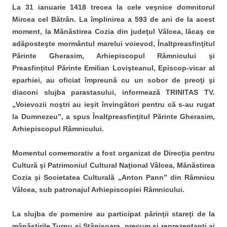
La 31 ianuarie 1418 trecea la cele veşnice domnitorul
Mircea cel Bătrân. La împlinirea a 593 de ani de la acest
moment, la Mănăstirea Cozia din judeţul Vâlcea, lăcaş ce
adăposteşte mormântul marelui voievod, Înaltpreasfinţitul
Părinte Gherasim, Arhiepiscopul Râmnicului şi
Preasfinţitul Părinte Emilian Lovişteanul, Episcop-vicar al
eparhiei, au oficiat împreună cu un sobor de preoţi şi
diaconi slujba parastasului, informează TRINITAS TV.
„Voievozii noştri au ieşit învingători pentru că s-au rugat
la Dumnezeu”, a spus Înaltpreasfinţitul Părinte Gherasim,
Arhiepiscopul Râmnicului.
Momentul comemorativ a fost organizat de Direcţia pentru
Cultură şi Patrimoniul Cultural Naţional Vâlcea, Mănăstirea
Cozia şi Societatea Culturală „Anton Pann” din Râmnicu
Vâlcea, sub patronajul Arhiepiscopiei Râmnicului.
La slujba de pomenire au participat părinţii stareţi de la
mânăstirile Turnu şi Stânişoara, precum şi reprezentanţi ai