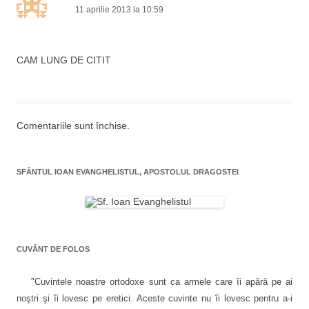
11 aprilie 2013 la 10:59
î
n
a
CAM LUNG DE CITIT
r
t
i
Comentariile sunt închise.
c
o
l
SFÂNTUL IOAN EVANGHELISTUL, APOSTOLUL DRAGOSTEI
e
CUVÂNT DE FOLOS
"Cuvintele noastre ortodoxe sunt ca armele care îi apără pe ai
noştri şi îi lovesc pe eretici. Aceste cuvinte nu îi lovesc pentru a-i