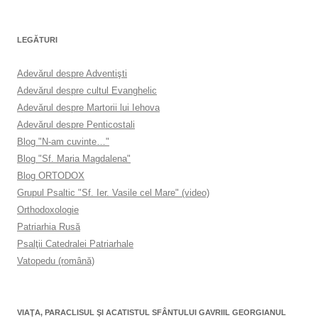
LEGĂTURI
Adevărul despre Adventişti
Adevărul despre cultul Evanghelic
Adevărul despre Martorii lui Iehova
Adevărul despre Penticostali
Blog "N-am cuvinte…"
Blog "Sf. Maria Magdalena"
Blog ORTODOX
Grupul Psaltic "Sf. Ier. Vasile cel Mare" (video)
Orthodoxologie
Patriarhia Rusă
Psalţii Catedralei Patriarhale
Vatopedu (română)
VIAŢA, PARACLISUL ŞI ACATISTUL SFÂNTULUI GAVRIIL GEORGIANUL