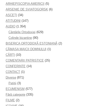
ARHIEPISCOPIA AMERICII
(5)
ARSENIE DE SVIATOGORSK
(6)
ASCEȚI
(34)
ATITUDINI
(147)
AUDIO
(1.354)
Cântările Ortodoxiei
(629)
Colinde bizantine
(90)
BISERICA ORTODOXĂ ESTONIANĂ
(2)
CĂMAȘA MAICII DOMNULUI
(1)
CĂRȚI
(10)
COMENTARII PATRISTICE
(25)
CONFERINTE
(14)
CONTACT
(1)
Diverse
(871)
Petiţii
(3)
ECUMENISM
(577)
Fără categorie
(335)
FILME
(2)
ICOANE
(16)