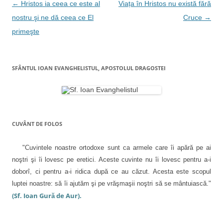
N
S
i
e
S
←
Hristos ia ceea ce este al
Viața în Hristos nu există fără
e
n
d
e
d
e
e
d
a
nostru şi ne dă ceea ce El
Cruce
→
e
m
s
e
s
a
c
s
v
primeşte
c
i
h
c
h
l
i
h
i
i
u
d
i
d
n
e
d
e
u
î
e
g
î
i
n
î
SFÂNTUL IOAN EVANGHELISTUL, APOSTOLUL DRAGOSTEI
n
p
t
n
a
t
r
r
t
r
i
-
r
r
-
e
o
-
o
t
f
o
f
e
e
f
e
e
n
r
e
r
(
e
r
î
e
S
a
e
a
e
s
a
CUVÂNT DE FOLOS
n
s
d
t
s
t
e
r
t
r
s
ă
r
a
ă
c
n
ă
"Cuvintele noastre ortodoxe sunt ca armele care îi apără pe ai
n
h
o
n
r
o
i
u
o
noştri şi îi lovesc pe eretici. Aceste cuvinte nu îi lovesc pentru a-i
u
d
ă
u
t
ă
e
)
ă
doborî, ci pentru a-i ridica după ce au căzut. Acesta este scopul
)
î
)
n
i
luptei noastre: să îi ajutăm şi pe vrăşmaşii noştri să se mântuiască."
t
r
(Sf. Ioan Gură de Aur).
c
-
o
o
f
e
r