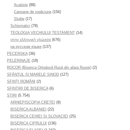
Acatiste
(88)
Canoane de rugăciune
(156)
Slujbe
(17)
Schismatici
(78)
TEOLOGIA VECHIULUI TESTAMENT
(14)
στην ελληνική γλώσσα
(676)
на русском языке
(137)
PECERSKA
(36)
PELERINAJE
(18)
ROCOR (Biserica Ortodoxă Rusă din afara Rusiei)
(2)
SFÂNTUL ȘI MARELE SINOD
(127)
SFINȚI ROMÂNI
(2)
SFINTIRI DE BISERICA
(6)
ŞTIRI
(5.754)
ARHIEPISCOPIA CRETEI
(8)
BISERICA ALBANIEI
(22)
BISERICA CEHIEI ŞI SLOVACIEI
(25)
BISERICA CIPRULUI
(136)