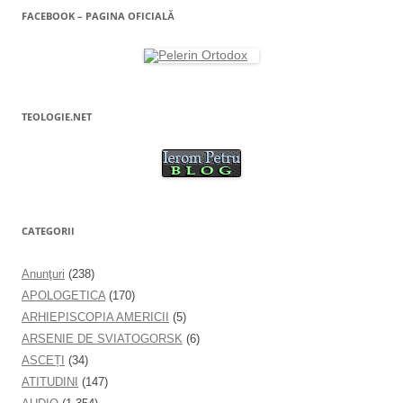
l
e
FACEBOOK – PAGINA OFICIALĂ
a
e
s
t
r
ă
n
o
u
ă
TEOLOGIE.NET
)
CATEGORII
Anunţuri
(238)
APOLOGETICA
(170)
ARHIEPISCOPIA AMERICII
(5)
ARSENIE DE SVIATOGORSK
(6)
ASCEȚI
(34)
ATITUDINI
(147)