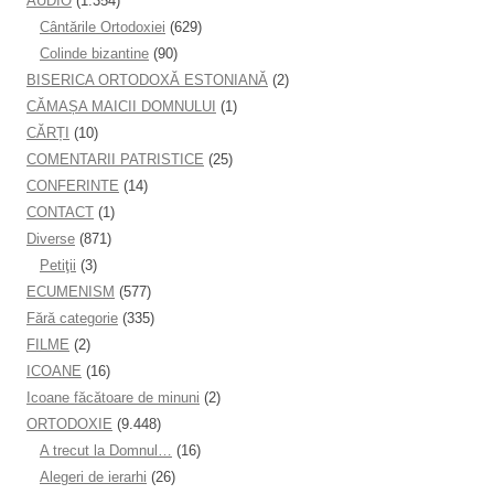
AUDIO
(1.354)
Cântările Ortodoxiei
(629)
Colinde bizantine
(90)
BISERICA ORTODOXĂ ESTONIANĂ
(2)
CĂMAȘA MAICII DOMNULUI
(1)
CĂRȚI
(10)
COMENTARII PATRISTICE
(25)
CONFERINTE
(14)
CONTACT
(1)
Diverse
(871)
Petiţii
(3)
ECUMENISM
(577)
Fără categorie
(335)
FILME
(2)
ICOANE
(16)
Icoane făcătoare de minuni
(2)
ORTODOXIE
(9.448)
A trecut la Domnul…
(16)
Alegeri de ierarhi
(26)