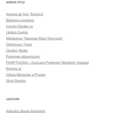
ADRESE UTILE
Agenţia de Ştiri "Basilica"
Biblioteca ortodoxă
Creştin Ortodox.ro
Librăria Sophia
Mănăstirea "Naşterea Maicii Domnului"
Orthotoxos Typos
Ortodox Media
Pelerinaje duhovnicești
PEMPTOUSIA – Asociația Prietenilor Mănăstirii Vatoped
Romfea.gr
Sfânta Mitropolie a Pireului
Sfinţi Români
LEGĂTURI
Adevărul despre Adventişti