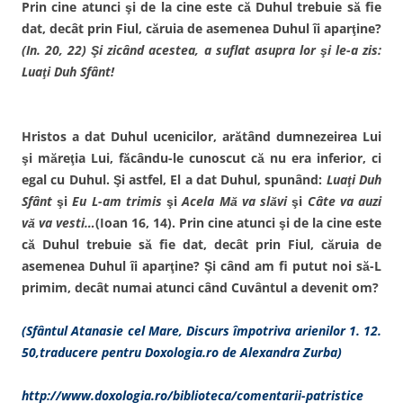
Prin cine atunci şi de la cine este că Duhul trebuie să fie
dat, decât prin Fiul, căruia de asemenea Duhul îi aparţine?
(In. 20, 22) Şi zicând acestea, a suflat asupra lor şi le-a zis:
Luaţi Duh Sfânt!
Hristos a dat Duhul ucenicilor, arătând dumnezeirea Lui
şi măreţia Lui, făcându-le cunoscut că nu era inferior, ci
egal cu Duhul. Şi astfel, El a dat Duhul, spunând:
Luaţi Duh
Sfânt
şi
Eu L-am trimis
şi
Acela Mă va slăvi
şi
Câte va auzi
vă va vesti…
(Ioan 16, 14). Prin cine atunci şi de la cine este
că Duhul trebuie să fie dat, decât prin Fiul, căruia de
asemenea Duhul îi aparţine? Şi când am fi putut noi să-L
primim, decât numai atunci când Cuvântul a devenit om?
(Sfântul Atanasie cel Mare, Discurs împotriva arienilor 1. 12.
50,traducere pentru Doxologia.ro de Alexandra Zurba)
http://www.doxologia.ro/biblioteca/comentarii-patristice