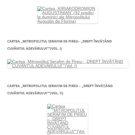
CARTEA „MITROPOLITUL SERAFIM DE PIREU– „DREPT ÎNVĂŢÂND
CUVÂNTUL ADEVĂRULUI””(VOL. I)
CARTEA „MITROPOLITUL SERAFIM DE PIREU – „DREPT ÎNVĂŢÂND
CUVÂNTUL ADEVĂRULUI””(VOL. II)