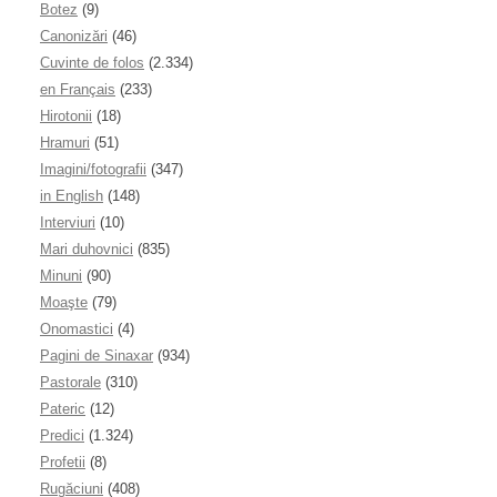
Botez
(9)
Canonizări
(46)
Cuvinte de folos
(2.334)
en Français
(233)
Hirotonii
(18)
Hramuri
(51)
Imagini/fotografii
(347)
in English
(148)
Interviuri
(10)
Mari duhovnici
(835)
Minuni
(90)
Moaşte
(79)
Onomastici
(4)
Pagini de Sinaxar
(934)
Pastorale
(310)
Pateric
(12)
Predici
(1.324)
Profetii
(8)
Rugăciuni
(408)