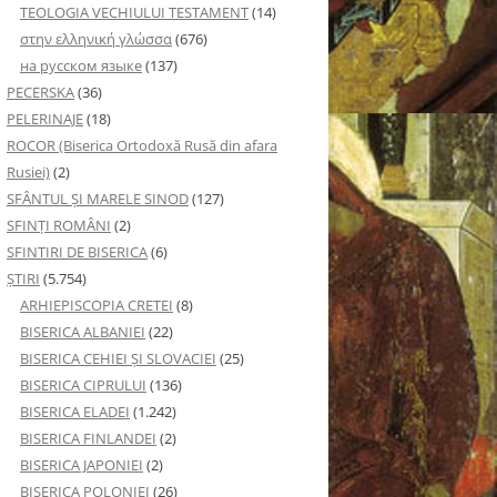
TEOLOGIA VECHIULUI TESTAMENT
(14)
στην ελληνική γλώσσα
(676)
на русском языке
(137)
PECERSKA
(36)
PELERINAJE
(18)
ROCOR (Biserica Ortodoxă Rusă din afara
Rusiei)
(2)
SFÂNTUL ȘI MARELE SINOD
(127)
SFINȚI ROMÂNI
(2)
SFINTIRI DE BISERICA
(6)
ŞTIRI
(5.754)
ARHIEPISCOPIA CRETEI
(8)
BISERICA ALBANIEI
(22)
BISERICA CEHIEI ŞI SLOVACIEI
(25)
BISERICA CIPRULUI
(136)
BISERICA ELADEI
(1.242)
BISERICA FINLANDEI
(2)
BISERICA JAPONIEI
(2)
BISERICA POLONIEI
(26)