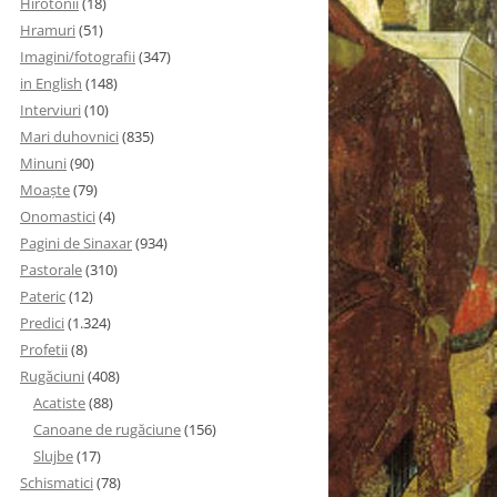
Hirotonii
(18)
Hramuri
(51)
Imagini/fotografii
(347)
in English
(148)
Interviuri
(10)
Mari duhovnici
(835)
Minuni
(90)
Moaşte
(79)
Onomastici
(4)
Pagini de Sinaxar
(934)
Pastorale
(310)
Pateric
(12)
Predici
(1.324)
Profetii
(8)
Rugăciuni
(408)
Acatiste
(88)
Canoane de rugăciune
(156)
Slujbe
(17)
Schismatici
(78)