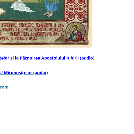
lor şi la Păznuirea Apostolului Iubirii (audio)
l Mironosiţelor
(audio)
.com