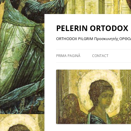
Sari
la
conținut
PELERIN ORTODOX
ORTHODOX PILGRIM Προσκυνητής ΟΡΘΟ
PRIMA PAGINĂ
CONTACT