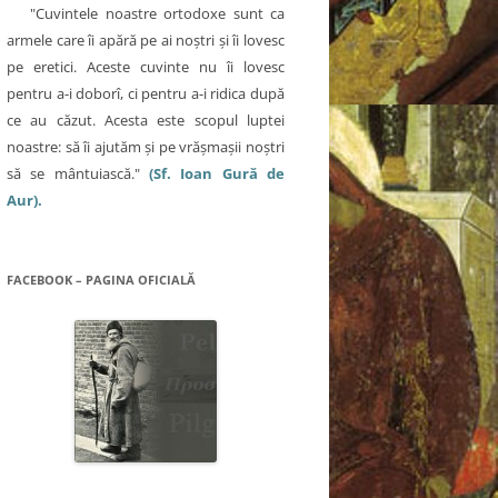
"Cuvintele noastre ortodoxe sunt ca
armele care îi apără pe ai noştri şi îi lovesc
pe eretici. Aceste cuvinte nu îi lovesc
pentru a-i doborî, ci pentru a-i ridica după
ce au căzut. Acesta este scopul luptei
noastre: să îi ajutăm şi pe vrăşmaşii noştri
să se mântuiască."
(Sf. Ioan Gură de
Aur).
FACEBOOK – PAGINA OFICIALĂ