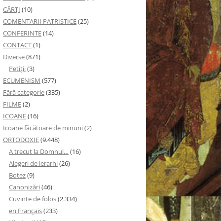
CĂRȚI
(10)
COMENTARII PATRISTICE
(25)
CONFERINTE
(14)
CONTACT
(1)
Diverse
(871)
Petiţii
(3)
ECUMENISM
(577)
Fără categorie
(335)
FILME
(2)
ICOANE
(16)
Icoane făcătoare de minuni
(2)
ORTODOXIE
(9.448)
A trecut la Domnul…
(16)
Alegeri de ierarhi
(26)
Botez
(9)
Canonizări
(46)
Cuvinte de folos
(2.334)
en Français
(233)