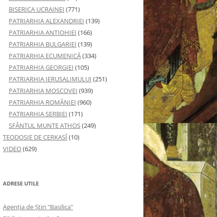
BISERICA UCRAINEI
(771)
PATRIARHIA ALEXANDRIEI
(139)
PATRIARHIA ANTIOHIEI
(166)
PATRIARHIA BULGARIEI
(139)
PATRIARHIA ECUMENICĂ
(334)
PATRIARHIA GEORGIEI
(105)
PATRIARHIA IERUSALIMULUI
(251)
PATRIARHIA MOSCOVEI
(939)
PATRIARHIA ROMÂNIEI
(960)
PATRIARHIA SERBIEI
(171)
SFÂNTUL MUNTE ATHOS
(249)
TEODOSIE DE CERKASÎ
(10)
VIDEO
(629)
ADRESE UTILE
Agenţia de Ştiri "Basilica"