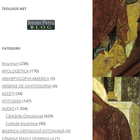
TEOLOGIE.NET
CATEGORII
Anunţuri
(238)
APOLOGETICA
(170)
ARHIEPISCOPIA AMERICII
(5)
ARSENIE DE SVIATOGORSK
(6)
ASCEȚI
(34)
ATITUDINI
(147)
AUDIO
(1.354)
Cântările Ortodoxiei
(629)
Colinde bizantine
(90)
BISERICA ORTODOXĂ ESTONIANĂ
(2)
CĂMAȘA MAICII DOMNULUI
(1)