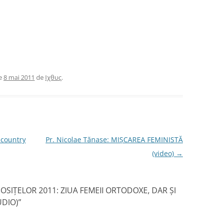
e
8 mai 2011
de
Ιχθυς
.
 country
Pr. Nicolae Tănase: MIŞCAREA FEMINISTĂ
(video)
→
SIŢELOR 2011: ZIUA FEMEII ORTODOXE, DAR ŞI
UDIO)
”